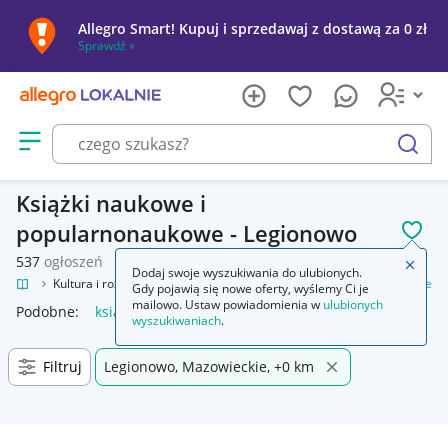
Allegro Smart! Kupuj i sprzedawaj z dostawą za 0 zł
Sprawdź »
Otwórz menu z kategoriami
szukaj
Książki naukowe i
popularnonaukowe - Legionowo
POL
537
ogłoszeń
Zamkn
Dodaj swoje wyszukiwania do ulubionych.
okalnie
Kultura i rozrywka
Książki
Książki naukowe i popularnonaukowe
Gdy pojawią się nowe oferty, wyślemy Ci je
mailowo. Ustaw powiadomienia w
ulubionych
Podobne:
książki naukowe i popularnonaukowe
wyszukiwaniach
.
Filtruj
Legionowo, Mazowieckie, +0 km