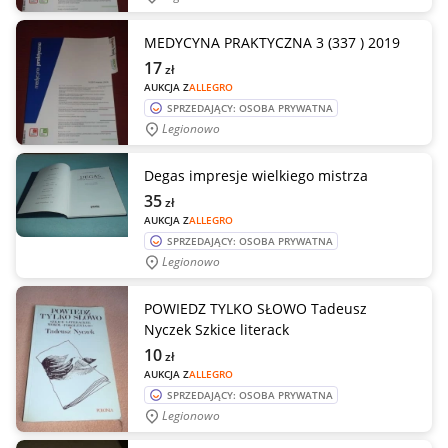
MEDYCYNA PRAKTYCZNA 3 (337 ) 2019
17
zł
AUKCJA Z
ALLEGRO
SPRZEDAJĄCY: OSOBA PRYWATNA
Legionowo
Degas impresje wielkiego mistrza
35
zł
AUKCJA Z
ALLEGRO
SPRZEDAJĄCY: OSOBA PRYWATNA
Legionowo
POWIEDZ TYLKO SŁOWO Tadeusz
Nyczek Szkice literack
10
zł
AUKCJA Z
ALLEGRO
SPRZEDAJĄCY: OSOBA PRYWATNA
Legionowo