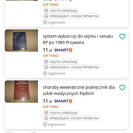
KUP TERAZ
CZĘSTO SPRZEDAJE
SPRZEDAJĄCY: OSOBA PRYWATNA
Legionowo
system wyborczy do sejmu i senatu
OBSE
RP po 1989 Przywara
11
zł
KUP TERAZ
CZĘSTO SPRZEDAJE
SPRZEDAJĄCY: OSOBA PRYWATNA
Legionowo
choroby wewnętrzne podręcznik dla
OBSE
szkół medycznych Pędlich
11
zł
KUP TERAZ
CZĘSTO SPRZEDAJE
SPRZEDAJĄCY: OSOBA PRYWATNA
Legionowo