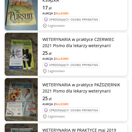
KSIĄŻKA
17
zł
AUKCJA Z
ALLEGRO
SPRZEDAJĄCY: OSOBA PRYWATNA
Legionowo
WETERYNARIA w praktyce CZERWIEC
2021 Pismo dla lekarzy weterynarii
25
zł
AUKCJA Z
ALLEGRO
SPRZEDAJĄCY: OSOBA PRYWATNA
Legionowo
WETERYNARIA w praktyce PAŹDZIERNIK
2021 Pismo dla lekarzy weterynarii
25
zł
AUKCJA Z
ALLEGRO
SPRZEDAJĄCY: OSOBA PRYWATNA
Legionowo
WETERYNARIA W PRAKTYCE maj 2019