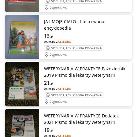
SPRZEDAJĄCY: OSOBA PRYWATNA
Legionowo
JA I MOJE CIAŁO - Ilustrowana
encyklopedia
13
zł
AUKCJA Z
ALLEGRO
SPRZEDAJĄCY: OSOBA PRYWATNA
Legionowo
WETERYNARIA W PRAKTYCE Październik
2019 Pismo dla lekarzy weterynarii
21
zł
AUKCJA Z
ALLEGRO
SPRZEDAJĄCY: OSOBA PRYWATNA
Legionowo
WETERYNARIA W PRAKTYCE Dodatek
2021 Pismo dla lekarzy weterynarii
19
zł
AUKCJA Z
ALLEGRO