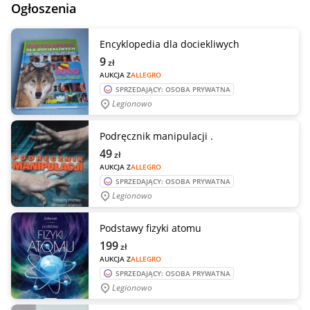
Ogłoszenia
Encyklopedia dla dociekliwych
9
zł
AUKCJA Z
ALLEGRO
SPRZEDAJĄCY: OSOBA PRYWATNA
Legionowo
Podręcznik manipulacji .
49
zł
AUKCJA Z
ALLEGRO
SPRZEDAJĄCY: OSOBA PRYWATNA
Legionowo
Podstawy fizyki atomu
199
zł
AUKCJA Z
ALLEGRO
SPRZEDAJĄCY: OSOBA PRYWATNA
Legionowo