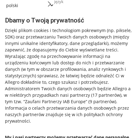
język
Dbamy o Twoją prywatność
Dzięki plikom cookies i technologiom pokrewnym
(np. piksele,
SDK)
oraz przetwarzaniu Twoich danych osobowych
(między
innymi unikalne identyfikatory, dane przeglądarki)
, możemy
zapewnić, że dopasujemy do Ciebie wyświetlane treści.
Wyrażając zgodę na przechowywanie informacji na
urządzeniu końcowym lub dostęp do nich i przetwarzanie
danych (w tym w obszarze profilowania, analiz rynkowych i
statystycznych) sprawiasz, że łatwiej będzie odnaleźć Ci w
Allegro dokładnie to, czego szukasz i potrzebujesz.
Administratorem Twoich danych osobowych będzie Allegro a
w niektórych przypadkach nasi partnerzy (
17
partnerów
), w
tym tzw. “Zaufani Partnerzy IAB Europe” (
9
partnerów
).
Przydatne informacje
Informacja o celach przetwarzania danych osobowych przez
naszych partnerów znajduje się w ich politykach ochrony
prywatności.
Jak to działa
Napisz do nas
My i nasi partnerzy możemy przetwarzać dane personalne