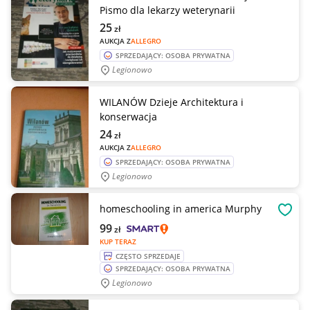
Pismo dla lekarzy weterynarii
25
zł
AUKCJA Z
ALLEGRO
SPRZEDAJĄCY: OSOBA PRYWATNA
Legionowo
WILANÓW Dzieje Architektura i
konserwacja
24
zł
AUKCJA Z
ALLEGRO
SPRZEDAJĄCY: OSOBA PRYWATNA
Legionowo
homeschooling in america Murphy
OBSE
99
zł
KUP TERAZ
CZĘSTO SPRZEDAJE
SPRZEDAJĄCY: OSOBA PRYWATNA
Legionowo