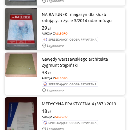
Legionowo
NA RATUNEK -magazyn dla służb
ratujących życie 3/2014 udar mózgu
29
zł
AUKCJA Z
ALLEGRO
SPRZEDAJĄCY: OSOBA PRYWATNA
Legionowo
Gawędy warszawskiego architekta
Zygmunt Stępiński
33
zł
AUKCJA Z
ALLEGRO
SPRZEDAJĄCY: OSOBA PRYWATNA
Legionowo
MEDYCYNA PRAKTYCZNA 4 (387 ) 2019
18
zł
AUKCJA Z
ALLEGRO
SPRZEDAJĄCY: OSOBA PRYWATNA
Legionowo