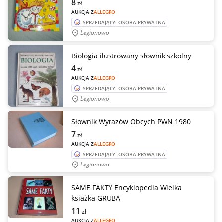
8
zł
AUKCJA Z
ALLEGRO
SPRZEDAJĄCY: OSOBA PRYWATNA
Legionowo
Biologia ilustrowany słownik szkolny
4
zł
AUKCJA Z
ALLEGRO
SPRZEDAJĄCY: OSOBA PRYWATNA
Legionowo
Słownik Wyrazów Obcych PWN 1980
7
zł
AUKCJA Z
ALLEGRO
SPRZEDAJĄCY: OSOBA PRYWATNA
Legionowo
SAME FAKTY Encyklopedia Wielka
ksiażka GRUBA
11
zł
AUKCJA Z
ALLEGRO