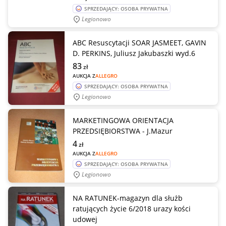
SPRZEDAJĄCY: OSOBA PRYWATNA
Legionowo
ABC Resuscytacji SOAR JASMEET, GAVIN
D. PERKINS, Juliusz Jakubaszki wyd.6
83
zł
AUKCJA Z
ALLEGRO
SPRZEDAJĄCY: OSOBA PRYWATNA
Legionowo
MARKETINGOWA ORIENTACJA
PRZEDSIĘBIORSTWA - J.Mazur
4
zł
AUKCJA Z
ALLEGRO
SPRZEDAJĄCY: OSOBA PRYWATNA
Legionowo
NA RATUNEK-magazyn dla służb
ratujących życie 6/2018 urazy kości
udowej