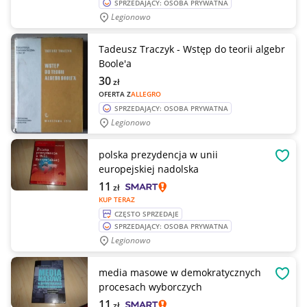
SPRZEDAJĄCY: OSOBA PRYWATNA
Legionowo
Tadeusz Traczyk - Wstęp do teorii algebr
Boole'a
30
zł
OFERTA Z
ALLEGRO
SPRZEDAJĄCY: OSOBA PRYWATNA
Legionowo
polska prezydencja w unii
OBSE
europejskiej nadolska
11
zł
KUP TERAZ
CZĘSTO SPRZEDAJE
SPRZEDAJĄCY: OSOBA PRYWATNA
Legionowo
media masowe w demokratycznych
OBSE
procesach wyborczych
11
zł