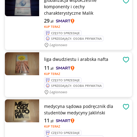
globalizacja współcześnie
OBSE
komponenty i cechy
charakterystyczne Malik
29
zł
KUP TERAZ
CZĘSTO SPRZEDAJE
SPRZEDAJĄCY: OSOBA PRYWATNA
Legionowo
liga dwudziestu i arabska nafta
OBSE
11
zł
KUP TERAZ
CZĘSTO SPRZEDAJE
SPRZEDAJĄCY: OSOBA PRYWATNA
Legionowo
medycyna sądowa podręcznik dla
OBSE
studentów medycyny Jakliński
11
zł
KUP TERAZ
CZĘSTO SPRZEDAJE