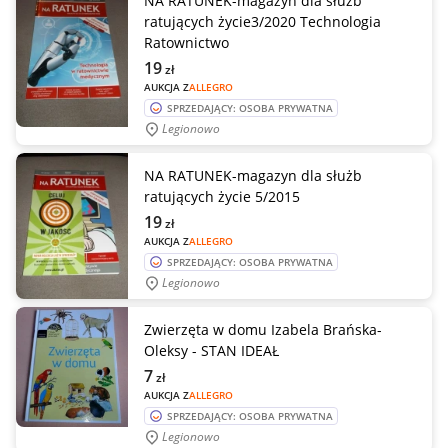
NA RATUNEK-magazyn dla służb
ratujących życie3/2020 Technologia
Ratownictwo
19
zł
AUKCJA Z
ALLEGRO
SPRZEDAJĄCY: OSOBA PRYWATNA
Legionowo
NA RATUNEK-magazyn dla służb
ratujących życie 5/2015
19
zł
AUKCJA Z
ALLEGRO
SPRZEDAJĄCY: OSOBA PRYWATNA
Legionowo
Zwierzęta w domu Izabela Brańska-
Oleksy - STAN IDEAŁ
7
zł
AUKCJA Z
ALLEGRO
SPRZEDAJĄCY: OSOBA PRYWATNA
Legionowo