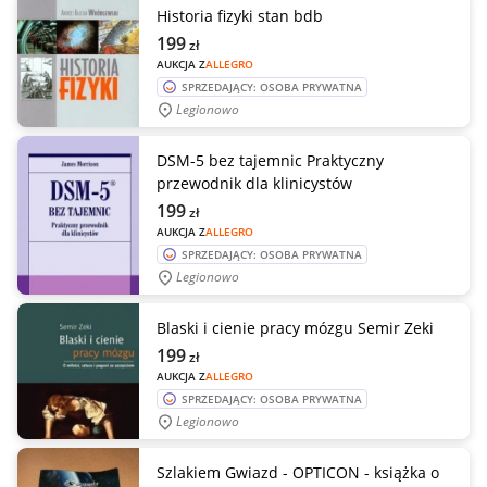
Historia fizyki stan bdb
199
zł
AUKCJA Z
ALLEGRO
SPRZEDAJĄCY: OSOBA PRYWATNA
Legionowo
DSM-5 bez tajemnic Praktyczny
przewodnik dla klinicystów
199
zł
AUKCJA Z
ALLEGRO
SPRZEDAJĄCY: OSOBA PRYWATNA
Legionowo
Blaski i cienie pracy mózgu Semir Zeki
199
zł
AUKCJA Z
ALLEGRO
SPRZEDAJĄCY: OSOBA PRYWATNA
Legionowo
Szlakiem Gwiazd - OPTICON - książka o