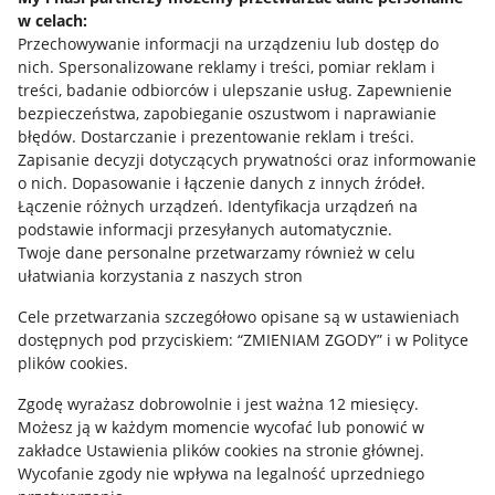
w celach:
Allegro Gadane dla sprzedających
Przechowywanie informacji na urządzeniu lub dostęp do
Allegro Gadane dla kupujących
nich
.
Spersonalizowane reklamy i treści, pomiar reklam i
treści, badanie odbiorców i ulepszanie usług
.
Zapewnienie
Mapa miejscowości
bezpieczeństwa, zapobieganie oszustwom i naprawianie
błędów
.
Dostarczanie i prezentowanie reklam i treści
.
Informacje prawne
Zapisanie decyzji dotyczących prywatności oraz informowanie
o nich
.
Dopasowanie i łączenie danych z innych źródeł
.
Regulamin
Łączenie różnych urządzeń
.
Identyfikacja urządzeń na
podstawie informacji przesyłanych automatycznie
.
Polityka plików "cookies"
Twoje dane personalne przetwarzamy również w celu
ułatwiania korzystania z naszych stron
Ustawienia plików "cookies"
Cele przetwarzania szczegółowo opisane są w ustawieniach
Udostępnianie lokalizacji
dostępnych pod przyciskiem: “ZMIENIAM ZGODY” i w Polityce
Informacje dla Aktu o Usługach Cyfrowych
plików cookies.
Zgodę wyrażasz dobrowolnie i jest ważna 12 miesięcy.
Pobierz aplikację
Możesz ją w każdym momencie wycofać lub ponowić w
zakładce
Ustawienia plików cookies
na stronie głównej.
Wycofanie zgody nie wpływa na legalność uprzedniego