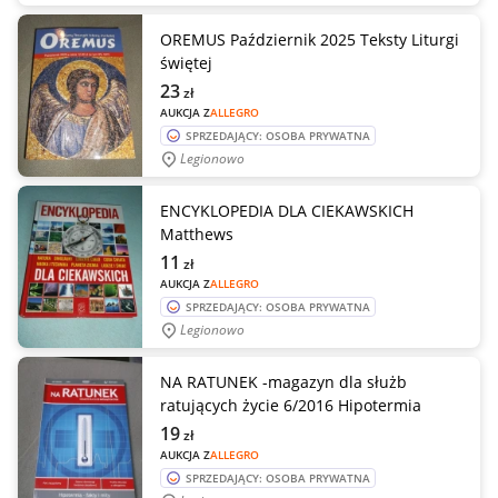
OREMUS Październik 2025 Teksty Liturgi
świętej
23
zł
AUKCJA Z
ALLEGRO
SPRZEDAJĄCY: OSOBA PRYWATNA
Legionowo
ENCYKLOPEDIA DLA CIEKAWSKICH
Matthews
11
zł
AUKCJA Z
ALLEGRO
SPRZEDAJĄCY: OSOBA PRYWATNA
Legionowo
NA RATUNEK -magazyn dla służb
ratujących życie 6/2016 Hipotermia
19
zł
AUKCJA Z
ALLEGRO
SPRZEDAJĄCY: OSOBA PRYWATNA