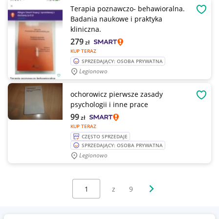
Terapia poznawczo- behawioralna.
OBSE
Badania naukowe i praktyka
kliniczna.
279
zł
KUP TERAZ
SPRZEDAJĄCY: OSOBA PRYWATNA
Legionowo
ochorowicz pierwsze zasady
OBSE
psychologii i inne prace
99
zł
KUP TERAZ
CZĘSTO SPRZEDAJE
SPRZEDAJĄCY: OSOBA PRYWATNA
Legionowo
Wybierz stronę:
Następna strona
z
9