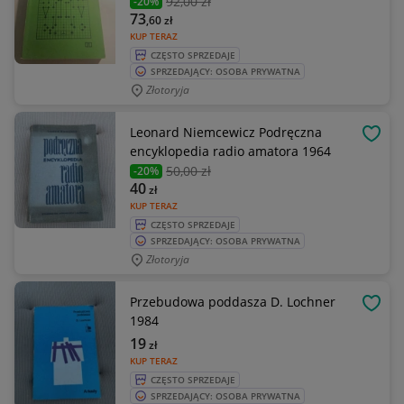
92
,00 zł
-20%
73
,60
zł
KUP TERAZ
CZĘSTO SPRZEDAJE
SPRZEDAJĄCY: OSOBA PRYWATNA
Złotoryja
Leonard Niemcewicz Podręczna
OBSE
encyklopedia radio amatora 1964
50
,00 zł
-20%
40
zł
KUP TERAZ
CZĘSTO SPRZEDAJE
SPRZEDAJĄCY: OSOBA PRYWATNA
Złotoryja
Przebudowa poddasza D. Lochner
OBSE
1984
19
zł
KUP TERAZ
CZĘSTO SPRZEDAJE
SPRZEDAJĄCY: OSOBA PRYWATNA