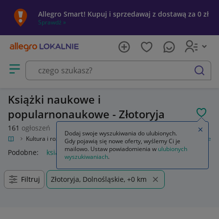
Allegro Smart! Kupuj i sprzedawaj z dostawą za 0 zł
Sprawdź »
Otwórz menu z kategoriami
szukaj
Książki naukowe i
popularnonaukowe - Złotoryja
POL
161
ogłoszeń
Zamkn
Dodaj swoje wyszukiwania do ulubionych.
okalnie
Kultura i rozrywka
Książki
Książki naukowe i popularnonaukowe
Gdy pojawią się nowe oferty, wyślemy Ci je
mailowo. Ustaw powiadomienia w
ulubionych
Podobne:
książki naukowe i popularnonaukowe
wyszukiwaniach
.
Filtruj
Złotoryja, Dolnośląskie, +0 km