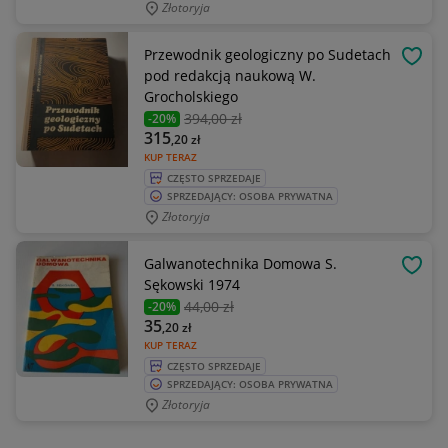
Złotoryja
Przewodnik geologiczny po Sudetach
OBSE
pod redakcją naukową W.
Grocholskiego
394
,00 zł
-20%
315
,20
zł
KUP TERAZ
CZĘSTO SPRZEDAJE
SPRZEDAJĄCY: OSOBA PRYWATNA
Złotoryja
Galwanotechnika Domowa S.
OBSE
Sękowski 1974
44
,00 zł
-20%
35
,20
zł
KUP TERAZ
CZĘSTO SPRZEDAJE
SPRZEDAJĄCY: OSOBA PRYWATNA
Złotoryja