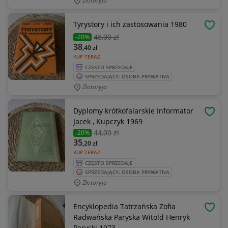
Złotoryja
Tyrystory i ich zastosowania 1980
OBSE
48
,00 zł
-20%
38
,40
zł
KUP TERAZ
CZĘSTO SPRZEDAJE
SPRZEDAJĄCY: OSOBA PRYWATNA
Złotoryja
Dyplomy krótkofalarskie Informator
OBSE
Jacek , Kupczyk 1969
44
,00 zł
-20%
35
,20
zł
KUP TERAZ
CZĘSTO SPRZEDAJE
SPRZEDAJĄCY: OSOBA PRYWATNA
Złotoryja
Encyklopedia Tatrzańska Zofia
OBSE
Radwańska Paryska Witold Henryk
Paryski 1973