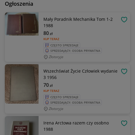
Ogłoszenia
Mały Poradnik Mechanika Tom 1-2
OBSE
1988
80
zł
KUP TERAZ
CZĘSTO SPRZEDAJE
SPRZEDAJĄCY: OSOBA PRYWATNA
Złotoryja
Wszechświat Życie Człowiek wydanie
OBSE
3 1956
70
zł
KUP TERAZ
CZĘSTO SPRZEDAJE
SPRZEDAJĄCY: OSOBA PRYWATNA
Złotoryja
Irena Arctowa razem czy osobno
OBSE
1988