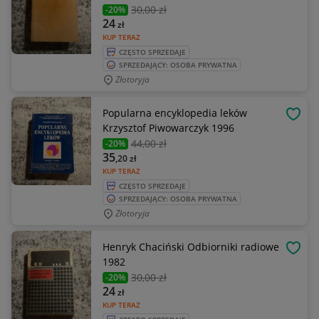
30
,00 zł
-20%
24
zł
KUP TERAZ
CZĘSTO SPRZEDAJE
SPRZEDAJĄCY: OSOBA PRYWATNA
Złotoryja
Popularna encyklopedia leków
OBSE
Krzysztof Piwowarczyk 1996
44
,00 zł
-20%
35
,20
zł
KUP TERAZ
CZĘSTO SPRZEDAJE
SPRZEDAJĄCY: OSOBA PRYWATNA
Złotoryja
Henryk Chaciński Odbiorniki radiowe
OBSE
1982
30
,00 zł
-20%
24
zł
KUP TERAZ