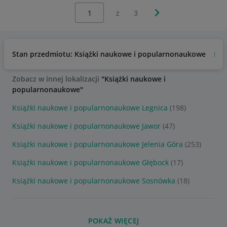
Wybierz stronę:
Następna strona
z
3
Stan przedmiotu: Książki naukowe i popularnonaukowe
No
Zobacz w innej lokalizacji
"Książki naukowe i
popularnonaukowe"
Książki naukowe i popularnonaukowe Legnica
(198)
Książki naukowe i popularnonaukowe Jawor
(47)
Książki naukowe i popularnonaukowe Jelenia Góra
(253)
Książki naukowe i popularnonaukowe Głębock
(17)
Książki naukowe i popularnonaukowe Sosnówka
(18)
POKAŻ WIĘCEJ