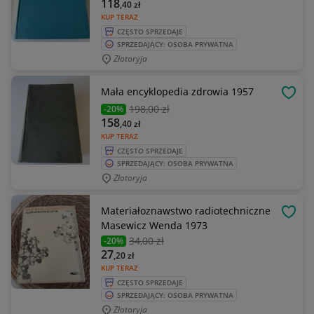
118
,40
zł
KUP TERAZ
CZĘSTO SPRZEDAJE
SPRZEDAJĄCY: OSOBA PRYWATNA
Złotoryja
Mała encyklopedia zdrowia 1957
OBSE
198
,00 zł
-20%
158
,40
zł
KUP TERAZ
CZĘSTO SPRZEDAJE
SPRZEDAJĄCY: OSOBA PRYWATNA
Złotoryja
Materiałoznawstwo radiotechniczne
OBSE
Masewicz Wenda 1973
34
,00 zł
-20%
27
,20
zł
KUP TERAZ
CZĘSTO SPRZEDAJE
SPRZEDAJĄCY: OSOBA PRYWATNA
Złotoryja