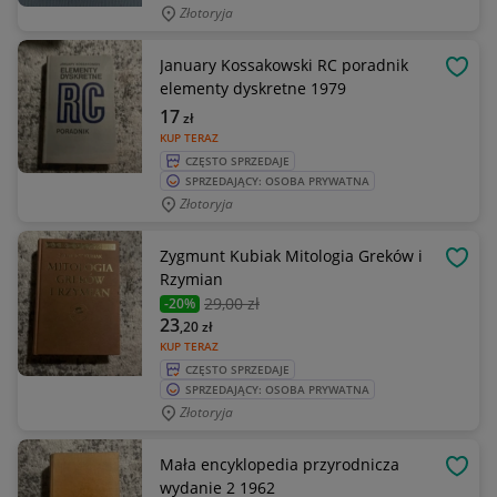
Złotoryja
January Kossakowski RC poradnik
OBSE
elementy dyskretne 1979
17
zł
KUP TERAZ
CZĘSTO SPRZEDAJE
SPRZEDAJĄCY: OSOBA PRYWATNA
Złotoryja
Zygmunt Kubiak Mitologia Greków i
OBSE
Rzymian
29
,00 zł
-20%
23
,20
zł
KUP TERAZ
CZĘSTO SPRZEDAJE
SPRZEDAJĄCY: OSOBA PRYWATNA
Złotoryja
Mała encyklopedia przyrodnicza
OBSE
wydanie 2 1962