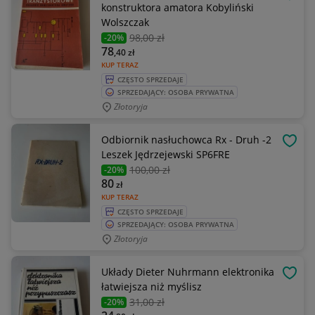
OBSE
konstruktora amatora Kobyliński
Wolszczak
98
,00 zł
-20%
78
,40
zł
KUP TERAZ
CZĘSTO SPRZEDAJE
SPRZEDAJĄCY: OSOBA PRYWATNA
Złotoryja
Odbiornik nasłuchowca Rx - Druh -2
OBSE
Leszek Jędrzejewski SP6FRE
100
,00 zł
-20%
80
zł
KUP TERAZ
CZĘSTO SPRZEDAJE
SPRZEDAJĄCY: OSOBA PRYWATNA
Złotoryja
Układy Dieter Nuhrmann elektronika
OBSE
łatwiejsza niż myślisz
31
,00 zł
-20%