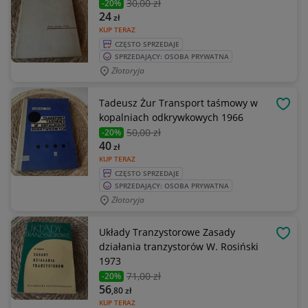
30
,00 zł
-20%
24
zł
KUP TERAZ
CZĘSTO SPRZEDAJE
SPRZEDAJĄCY: OSOBA PRYWATNA
Złotoryja
Tadeusz Żur Transport taśmowy w
OBSE
kopalniach odkrywkowych 1966
50
,00 zł
-20%
40
zł
KUP TERAZ
CZĘSTO SPRZEDAJE
SPRZEDAJĄCY: OSOBA PRYWATNA
Złotoryja
Układy Tranzystorowe Zasady
OBSE
działania tranzystorów W. Rosiński
1973
71
,00 zł
-20%
56
,80
zł
KUP TERAZ