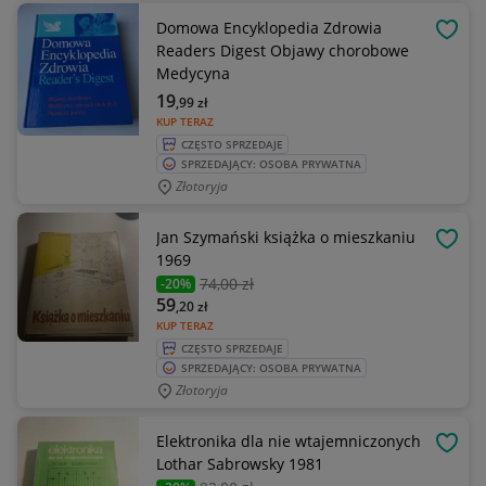
Domowa Encyklopedia Zdrowia
OBSE
Readers Digest Objawy chorobowe
Medycyna
19
,99
zł
KUP TERAZ
CZĘSTO SPRZEDAJE
SPRZEDAJĄCY: OSOBA PRYWATNA
Złotoryja
Jan Szymański książka o mieszkaniu
OBSE
1969
74
,00 zł
-20%
59
,20
zł
KUP TERAZ
CZĘSTO SPRZEDAJE
SPRZEDAJĄCY: OSOBA PRYWATNA
Złotoryja
Elektronika dla nie wtajemniczonych
OBSE
Lothar Sabrowsky 1981