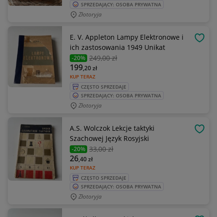
SPRZEDAJĄCY: OSOBA PRYWATNA
Złotoryja
E. V. Appleton Lampy Elektronowe i
OBSE
ich zastosowania 1949 Unikat
249
,00 zł
-20%
199
,20
zł
KUP TERAZ
CZĘSTO SPRZEDAJE
SPRZEDAJĄCY: OSOBA PRYWATNA
Złotoryja
A.S. Wolczok Lekcje taktyki
OBSE
Szachowej Język Rosyjski
33
,00 zł
-20%
26
,40
zł
KUP TERAZ
CZĘSTO SPRZEDAJE
SPRZEDAJĄCY: OSOBA PRYWATNA
Złotoryja