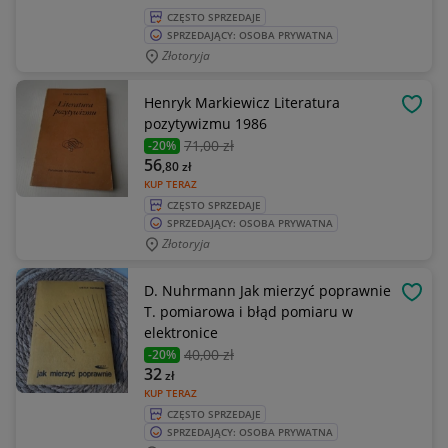
CZĘSTO SPRZEDAJE
SPRZEDAJĄCY: OSOBA PRYWATNA
Złotoryja
Henryk Markiewicz Literatura
OBSE
pozytywizmu 1986
71
,00 zł
-20%
56
,80
zł
KUP TERAZ
CZĘSTO SPRZEDAJE
SPRZEDAJĄCY: OSOBA PRYWATNA
Złotoryja
D. Nuhrmann Jak mierzyć poprawnie
OBSE
T. pomiarowa i błąd pomiaru w
elektronice
40
,00 zł
-20%
32
zł
KUP TERAZ
CZĘSTO SPRZEDAJE
SPRZEDAJĄCY: OSOBA PRYWATNA