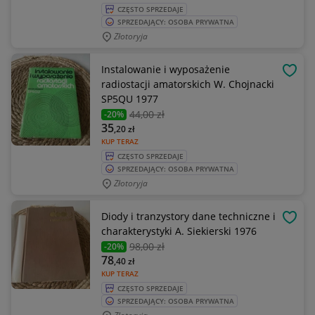
CZĘSTO SPRZEDAJE
SPRZEDAJĄCY: OSOBA PRYWATNA
Złotoryja
Instalowanie i wyposażenie
OBSE
radiostacji amatorskich W. Chojnacki
SP5QU 1977
44
,00 zł
-20%
35
,20
zł
KUP TERAZ
CZĘSTO SPRZEDAJE
SPRZEDAJĄCY: OSOBA PRYWATNA
Złotoryja
Diody i tranzystory dane techniczne i
OBSE
charakterystyki A. Siekierski 1976
98
,00 zł
-20%
78
,40
zł
KUP TERAZ
CZĘSTO SPRZEDAJE
SPRZEDAJĄCY: OSOBA PRYWATNA