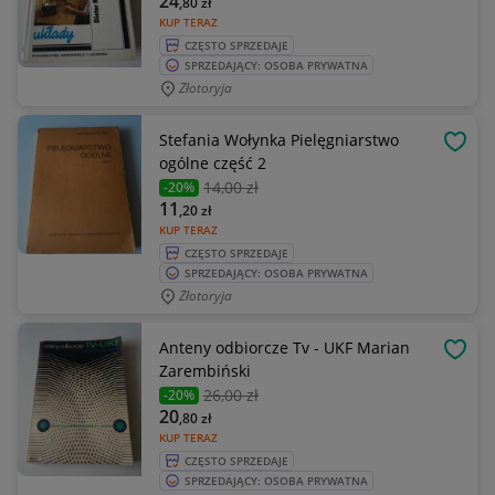
24
,80
zł
KUP TERAZ
CZĘSTO SPRZEDAJE
SPRZEDAJĄCY: OSOBA PRYWATNA
Złotoryja
Stefania Wołynka Pielęgniarstwo
OBSE
ogólne część 2
14
,00 zł
-20%
11
,20
zł
KUP TERAZ
CZĘSTO SPRZEDAJE
SPRZEDAJĄCY: OSOBA PRYWATNA
Złotoryja
Anteny odbiorcze Tv - UKF Marian
OBSE
Zarembiński
26
,00 zł
-20%
20
,80
zł
KUP TERAZ
CZĘSTO SPRZEDAJE
SPRZEDAJĄCY: OSOBA PRYWATNA