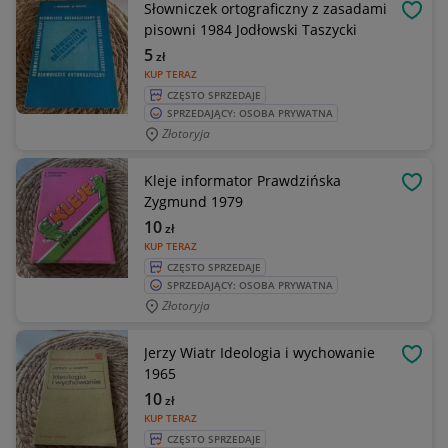
Słowniczek ortograficzny z zasadami
OBSE
pisowni 1984 Jodłowski Taszycki
5
zł
KUP TERAZ
CZĘSTO SPRZEDAJE
SPRZEDAJĄCY: OSOBA PRYWATNA
Złotoryja
Kleje informator Prawdzińska
OBSE
Zygmund 1979
10
zł
KUP TERAZ
CZĘSTO SPRZEDAJE
SPRZEDAJĄCY: OSOBA PRYWATNA
Złotoryja
Jerzy Wiatr Ideologia i wychowanie
OBSE
1965
10
zł
KUP TERAZ
CZĘSTO SPRZEDAJE