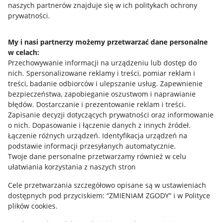
naszych partnerów znajduje się w ich politykach ochrony
prywatności.
Jak to działa
Napisz do nas
My i nasi partnerzy możemy przetwarzać dane personalne
w celach:
Allegro Gadane dla sprzedających
Przechowywanie informacji na urządzeniu lub dostęp do
Allegro Gadane dla kupujących
nich
.
Spersonalizowane reklamy i treści, pomiar reklam i
treści, badanie odbiorców i ulepszanie usług
.
Zapewnienie
Mapa miejscowości
bezpieczeństwa, zapobieganie oszustwom i naprawianie
błędów
.
Dostarczanie i prezentowanie reklam i treści
.
Informacje prawne
Zapisanie decyzji dotyczących prywatności oraz informowanie
o nich
.
Dopasowanie i łączenie danych z innych źródeł
.
Regulamin
Łączenie różnych urządzeń
.
Identyfikacja urządzeń na
podstawie informacji przesyłanych automatycznie
.
Polityka plików "cookies"
Twoje dane personalne przetwarzamy również w celu
ułatwiania korzystania z naszych stron
Ustawienia plików "cookies"
Cele przetwarzania szczegółowo opisane są w ustawieniach
Udostępnianie lokalizacji
dostępnych pod przyciskiem: “ZMIENIAM ZGODY” i w Polityce
Informacje dla Aktu o Usługach Cyfrowych
plików cookies.