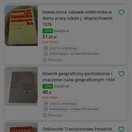
Nowoczesne zabawki elektronika w
OBSE
domu pracy szkole J. Wojciechowski
1976
64
,00 zł
-20%
51
,20
zł
KUP TERAZ
CZĘSTO SPRZEDAJE
SPRZEDAJĄCY: OSOBA PRYWATNA
Złotoryja
Słownik geograficzny pochodzenie i
OBSE
znaczenie nazw geograficznych 1959
50
,00 zł
-20%
40
zł
KUP TERAZ
CZĘSTO SPRZEDAJE
SPRZEDAJĄCY: OSOBA PRYWATNA
Złotoryja
Odbiorniki Tranzystorowe Poradnik