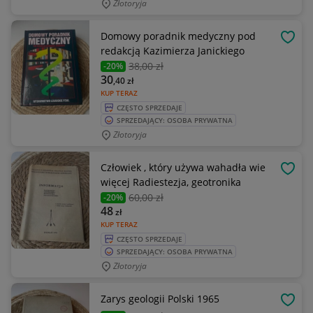
Złotoryja
Domowy poradnik medyczny pod
OBSE
redakcją Kazimierza Janickiego
38
,00 zł
-20%
30
,40
zł
KUP TERAZ
CZĘSTO SPRZEDAJE
SPRZEDAJĄCY: OSOBA PRYWATNA
Złotoryja
Człowiek , który używa wahadła wie
OBSE
więcej Radiestezja, geotronika
60
,00 zł
-20%
48
zł
KUP TERAZ
CZĘSTO SPRZEDAJE
SPRZEDAJĄCY: OSOBA PRYWATNA
Złotoryja
Zarys geologii Polski 1965
OBSE