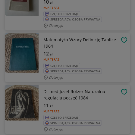
10
zł
KUP TERAZ
CZĘSTO SPRZEDAJE
SPRZEDAJĄCY: OSOBA PRYWATNA
Złotoryja
Matematyka Wzory Definicję Tablice
OBSE
1964
12
zł
KUP TERAZ
CZĘSTO SPRZEDAJE
SPRZEDAJĄCY: OSOBA PRYWATNA
Złotoryja
Dr med Josef Rotzer Naturalna
OBSE
regulacja poczęć 1984
11
zł
KUP TERAZ
CZĘSTO SPRZEDAJE
SPRZEDAJĄCY: OSOBA PRYWATNA
Złotoryja