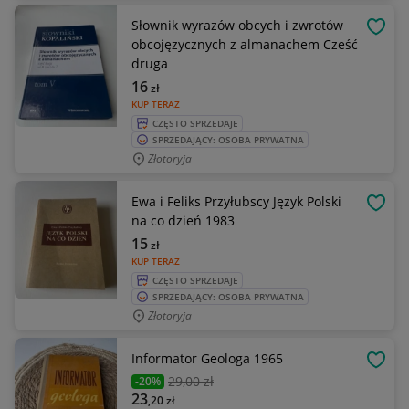
Słownik wyrazów obcych i zwrotów
OBSE
obcojęzycznych z almanachem Cześć
druga
16
zł
KUP TERAZ
CZĘSTO SPRZEDAJE
SPRZEDAJĄCY: OSOBA PRYWATNA
Złotoryja
Ewa i Feliks Przyłubscy Język Polski
OBSE
na co dzień 1983
15
zł
KUP TERAZ
CZĘSTO SPRZEDAJE
SPRZEDAJĄCY: OSOBA PRYWATNA
Złotoryja
Informator Geologa 1965
OBSE
29
,00 zł
-20%
23
,20
zł