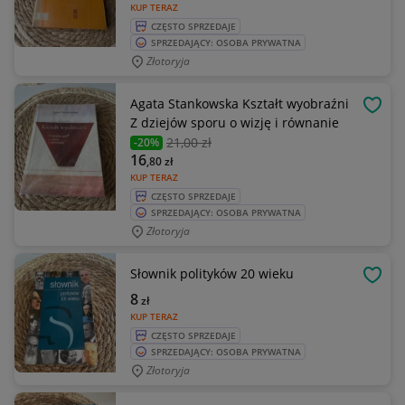
KUP TERAZ
CZĘSTO SPRZEDAJE
SPRZEDAJĄCY: OSOBA PRYWATNA
Złotoryja
Agata Stankowska Kształt wyobraźni
OBSE
Z dziejów sporu o wizję i równanie
21
,00 zł
-20%
16
,80
zł
KUP TERAZ
CZĘSTO SPRZEDAJE
SPRZEDAJĄCY: OSOBA PRYWATNA
Złotoryja
Słownik polityków 20 wieku
OBSE
8
zł
KUP TERAZ
CZĘSTO SPRZEDAJE
SPRZEDAJĄCY: OSOBA PRYWATNA
Złotoryja