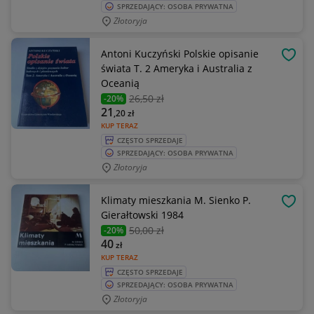
SPRZEDAJĄCY: OSOBA PRYWATNA
Złotoryja
Antoni Kuczyński Polskie opisanie
OBSE
świata T. 2 Ameryka i Australia z
Oceanią
26
,50 zł
-20%
21
,20
zł
KUP TERAZ
CZĘSTO SPRZEDAJE
SPRZEDAJĄCY: OSOBA PRYWATNA
Złotoryja
Klimaty mieszkania M. Sienko P.
OBSE
Gierałtowski 1984
50
,00 zł
-20%
40
zł
KUP TERAZ
CZĘSTO SPRZEDAJE
SPRZEDAJĄCY: OSOBA PRYWATNA
Złotoryja