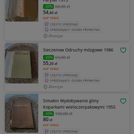
68
,00 zł
-20%
54
,40
zł
KUP TERAZ
CZĘSTO SPRZEDAJE
SPRZEDAJĄCY: OSOBA PRYWATNA
Złotoryja
Sieczenow Odruchy mózgowe 1986
OBSE
69
,00 zł
-20%
55
,20
zł
KUP TERAZ
CZĘSTO SPRZEDAJE
SPRZEDAJĄCY: OSOBA PRYWATNA
Złotoryja
Simakin Wydobywanie gliny
OBSE
Koparkami wieloczerpakowymi 1955
100
,00 zł
-20%
80
zł
KUP TERAZ
CZĘSTO SPRZEDAJE