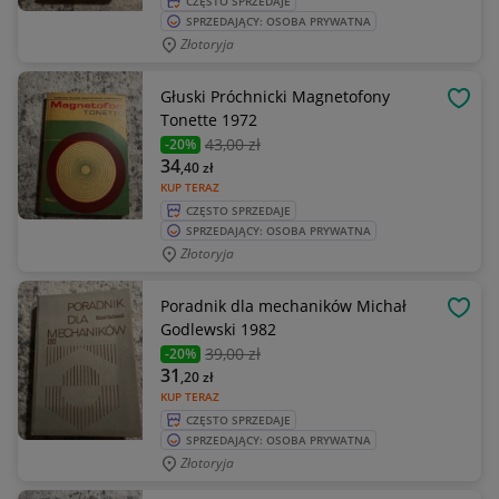
CZĘSTO SPRZEDAJE
SPRZEDAJĄCY: OSOBA PRYWATNA
Złotoryja
Głuski Próchnicki Magnetofony
OBSE
Tonette 1972
43
,00 zł
-20%
34
,40
zł
KUP TERAZ
CZĘSTO SPRZEDAJE
SPRZEDAJĄCY: OSOBA PRYWATNA
Złotoryja
Poradnik dla mechaników Michał
OBSE
Godlewski 1982
39
,00 zł
-20%
31
,20
zł
KUP TERAZ
CZĘSTO SPRZEDAJE
SPRZEDAJĄCY: OSOBA PRYWATNA
Złotoryja