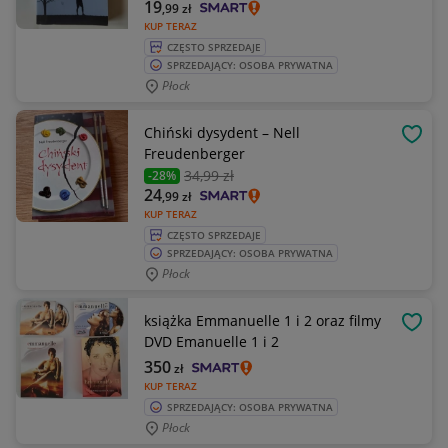
19
,99
zł
KUP TERAZ
CZĘSTO SPRZEDAJE
SPRZEDAJĄCY: OSOBA PRYWATNA
Płock
Chiński dysydent – Nell
OBSE
Freudenberger
34
,99 zł
-28%
24
,99
zł
KUP TERAZ
CZĘSTO SPRZEDAJE
SPRZEDAJĄCY: OSOBA PRYWATNA
Płock
książka Emmanuelle 1 i 2 oraz filmy
OBSE
DVD Emanuelle 1 i 2
350
zł
KUP TERAZ
SPRZEDAJĄCY: OSOBA PRYWATNA
Płock