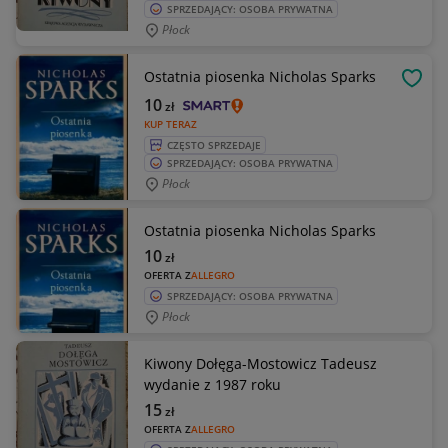
SPRZEDAJĄCY: OSOBA PRYWATNA
Płock
Ostatnia piosenka Nicholas Sparks
OBSE
10
zł
KUP TERAZ
CZĘSTO SPRZEDAJE
SPRZEDAJĄCY: OSOBA PRYWATNA
Płock
Ostatnia piosenka Nicholas Sparks
10
zł
OFERTA Z
ALLEGRO
SPRZEDAJĄCY: OSOBA PRYWATNA
Płock
Kiwony Dołęga-Mostowicz Tadeusz
wydanie z 1987 roku
15
zł
OFERTA Z
ALLEGRO