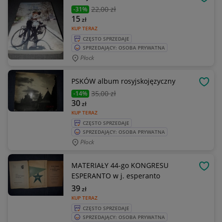
OBSE
22
,00 zł
-31%
15
zł
KUP TERAZ
CZĘSTO SPRZEDAJE
SPRZEDAJĄCY: OSOBA PRYWATNA
Płock
PSKÓW album rosyjskojęzyczny
OBSE
35
,00 zł
-14%
30
zł
KUP TERAZ
CZĘSTO SPRZEDAJE
SPRZEDAJĄCY: OSOBA PRYWATNA
Płock
MATERIAŁY 44-go KONGRESU
OBSE
ESPERANTO w j. esperanto
39
zł
KUP TERAZ
CZĘSTO SPRZEDAJE
SPRZEDAJĄCY: OSOBA PRYWATNA