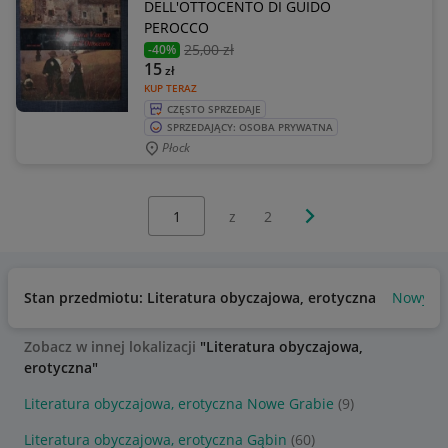
DELL'OTTOCENTO DI GUIDO
PEROCCO
25
,00 zł
-40%
15
zł
KUP TERAZ
CZĘSTO SPRZEDAJE
SPRZEDAJĄCY: OSOBA PRYWATNA
Płock
Wybierz stronę:
Następna strona
z
2
Stan przedmiotu: Literatura obyczajowa, erotyczna
Nowy
Zobacz w innej lokalizacji
"Literatura obyczajowa,
erotyczna"
Literatura obyczajowa, erotyczna Nowe Grabie
(9)
Literatura obyczajowa, erotyczna Gąbin
(60)