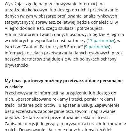
Wyrażając zgodę na przechowywanie informacji na
urządzeniu końcowym lub dostęp do nich i przetwarzanie
danych (w tym w obszarze profilowania, analiz rynkowych i
statystycznych) sprawiasz, że łatwiej będzie odnaleźć Ci w
Allegro dokładnie to, czego szukasz i potrzebujesz.
Administratorem Twoich danych osobowych będzie Allegro a
w niektórych przypadkach nasi partnerzy (
17
partnerów
), w
tym tzw. “Zaufani Partnerzy IAB Europe” (
9
partnerów
).
Przydatne informacje
Informacja o celach przetwarzania danych osobowych przez
naszych partnerów znajduje się w ich politykach ochrony
prywatności.
Jak to działa
Napisz do nas
My i nasi partnerzy możemy przetwarzać dane personalne
w celach:
Allegro Gadane dla sprzedających
Przechowywanie informacji na urządzeniu lub dostęp do
Allegro Gadane dla kupujących
nich
.
Spersonalizowane reklamy i treści, pomiar reklam i
treści, badanie odbiorców i ulepszanie usług
.
Zapewnienie
Mapa miejscowości
bezpieczeństwa, zapobieganie oszustwom i naprawianie
błędów
.
Dostarczanie i prezentowanie reklam i treści
.
Informacje prawne
Zapisanie decyzji dotyczących prywatności oraz informowanie
o nich
.
Dopasowanie i łączenie danych z innych źródeł
.