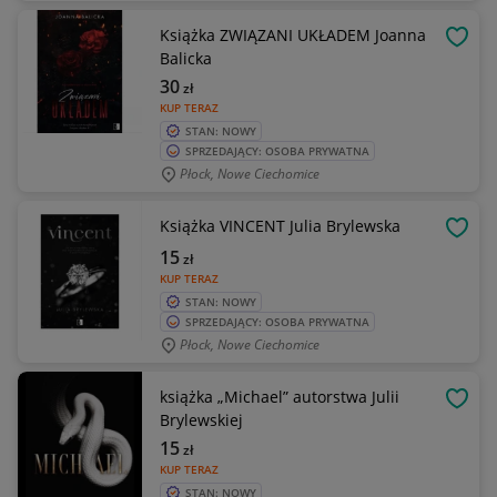
Książka ZWIĄZANI UKŁADEM Joanna
OBSE
Balicka
30
zł
KUP TERAZ
STAN: NOWY
SPRZEDAJĄCY: OSOBA PRYWATNA
Płock, Nowe Ciechomice
Książka VINCENT Julia Brylewska
OBSE
15
zł
KUP TERAZ
STAN: NOWY
SPRZEDAJĄCY: OSOBA PRYWATNA
Płock, Nowe Ciechomice
książka „Michael” autorstwa Julii
OBSE
Brylewskiej
15
zł
KUP TERAZ
STAN: NOWY