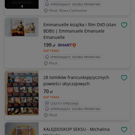
SPRZEDAJĄCY: OSOBA PRYWATNA
Płock, Nowe Ciechomice
Emmanuelle książka i film DVD (stan
OBSE
BDB!) | Emmanuele Emanuele
Emanuelle
199
zł
KUP TERAZ
SPRZEDAJĄCY: OSOBA PRYWATNA
Płock
28 tomików francuskojęzycznych
OBSE
powieści obyczajowych
70
zł
KUP TERAZ
CZĘSTO SPRZEDAJE
SPRZEDAJĄCY: OSOBA PRYWATNA
Płock
KALEJDOSKOP SEKSU - Michalina
OBSE