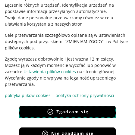
Regulamin
Łączenie różnych urządzeń
.
Identyfikacja urządzeń na
podstawie informacji przesyłanych automatycznie
.
Polityka plików "cookies"
Twoje dane personalne przetwarzamy również w celu
ułatwiania korzystania z naszych stron
Ustawienia plików "cookies"
Cele przetwarzania szczegółowo opisane są w ustawieniach
Udostępnianie lokalizacji
dostępnych pod przyciskiem: “ZMIENIAM ZGODY” i w Polityce
Informacje dla Aktu o Usługach Cyfrowych
plików cookies.
Zgodę wyrażasz dobrowolnie i jest ważna 12 miesięcy.
Pobierz aplikację
Możesz ją w każdym momencie wycofać lub ponowić w
zakładce
Ustawienia plików cookies
na stronie głównej.
Wycofanie zgody nie wpływa na legalność uprzedniego
przetwarzania.
polityka plików cookies
polityka ochrony prywatności
Zgadzam się
Nie zgadzam się