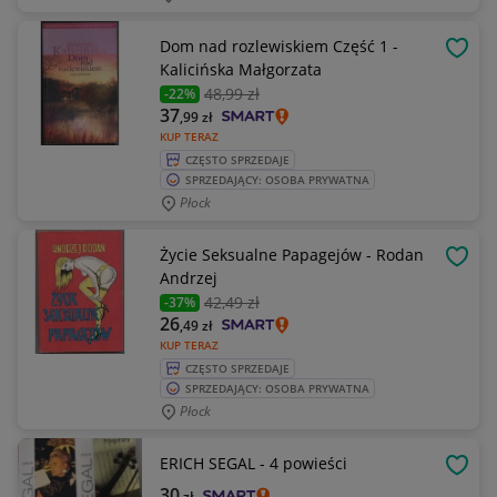
Dom nad rozlewiskiem Część 1 -
OBSE
Kalicińska Małgorzata
48
,99 zł
-22%
37
,99
zł
KUP TERAZ
CZĘSTO SPRZEDAJE
SPRZEDAJĄCY: OSOBA PRYWATNA
Płock
Życie Seksualne Papagejów - Rodan
OBSE
Andrzej
42
,49 zł
-37%
26
,49
zł
KUP TERAZ
CZĘSTO SPRZEDAJE
SPRZEDAJĄCY: OSOBA PRYWATNA
Płock
ERICH SEGAL - 4 powieści
OBSE
30
zł