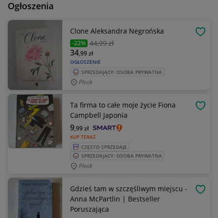
Ogłoszenia
Clone Aleksandra Negrońska
OBSE
44
,99 zł
-22%
34
,99
zł
OGŁOSZENIE
SPRZEDAJĄCY: OSOBA PRYWATNA
Płock
Ta firma to całe moje życie Fiona
OBSE
Campbell Japonia
9
,99
zł
KUP TERAZ
CZĘSTO SPRZEDAJE
SPRZEDAJĄCY: OSOBA PRYWATNA
Płock
Gdzieś tam w szczęśliwym miejscu -
OBSE
Anna McPartlin | Bestseller
Poruszająca