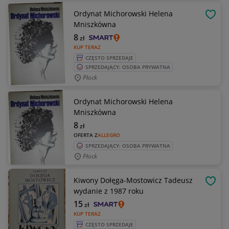
Ordynat Michorowski Helena
OBSE
Mniszkówna
8
zł
KUP TERAZ
CZĘSTO SPRZEDAJE
SPRZEDAJĄCY: OSOBA PRYWATNA
Płock
Ordynat Michorowski Helena
Mniszkówna
8
zł
OFERTA Z
ALLEGRO
SPRZEDAJĄCY: OSOBA PRYWATNA
Płock
Kiwony Dołęga-Mostowicz Tadeusz
OBSE
wydanie z 1987 roku
15
zł
KUP TERAZ
CZĘSTO SPRZEDAJE