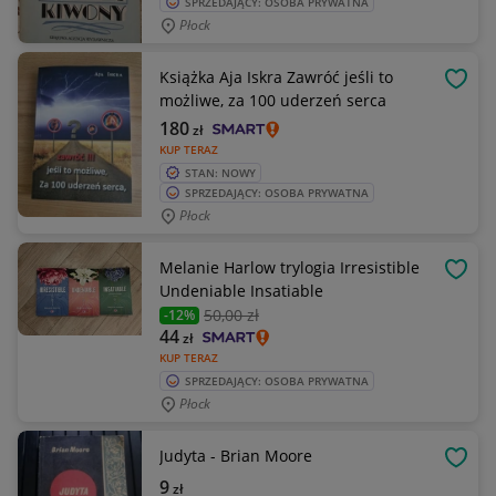
SPRZEDAJĄCY: OSOBA PRYWATNA
Płock
Książka Aja Iskra Zawróć jeśli to
OBSE
możliwe, za 100 uderzeń serca
180
zł
KUP TERAZ
STAN: NOWY
SPRZEDAJĄCY: OSOBA PRYWATNA
Płock
Melanie Harlow trylogia Irresistible
OBSE
Undeniable Insatiable
50
,00 zł
-12%
44
zł
KUP TERAZ
SPRZEDAJĄCY: OSOBA PRYWATNA
Płock
Judyta - Brian Moore
OBSE
9
zł