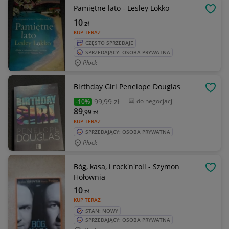
Pamiętne lato - Lesley Lokko
OBSE
10
zł
KUP TERAZ
CZĘSTO SPRZEDAJE
SPRZEDAJĄCY: OSOBA PRYWATNA
Płock
Birthday Girl Penelope Douglas
OBSE
99
,99 zł
do negocjacji
-10%
89
,99
zł
KUP TERAZ
SPRZEDAJĄCY: OSOBA PRYWATNA
Płock
Bóg, kasa, i rock'n'roll - Szymon
OBSE
Hołownia
10
zł
KUP TERAZ
STAN: NOWY
SPRZEDAJĄCY: OSOBA PRYWATNA