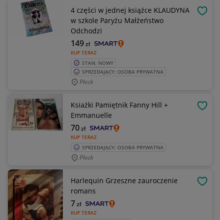
4 części w jednej książce KLAUDYNA
OBSE
w szkole Paryżu Małżeństwo
Odchodzi
149
zł
KUP TERAZ
STAN: NOWY
SPRZEDAJĄCY: OSOBA PRYWATNA
Płock
Ksiażki Pamiętnik Fanny Hill +
OBSE
Emmanuelle
70
zł
KUP TERAZ
SPRZEDAJĄCY: OSOBA PRYWATNA
Płock
Harlequin Grzeszne zauroczenie
OBSE
romans
7
zł
KUP TERAZ