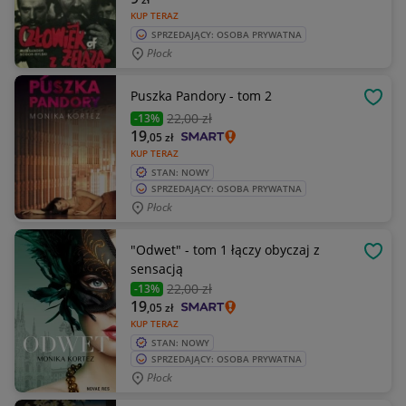
KUP TERAZ
SPRZEDAJĄCY: OSOBA PRYWATNA
Płock
Puszka Pandory - tom 2
OBSE
22
,00 zł
-13%
19
,05
zł
KUP TERAZ
STAN: NOWY
SPRZEDAJĄCY: OSOBA PRYWATNA
Płock
"Odwet" - tom 1 łączy obyczaj z
OBSE
sensacją
22
,00 zł
-13%
19
,05
zł
KUP TERAZ
STAN: NOWY
SPRZEDAJĄCY: OSOBA PRYWATNA
Płock