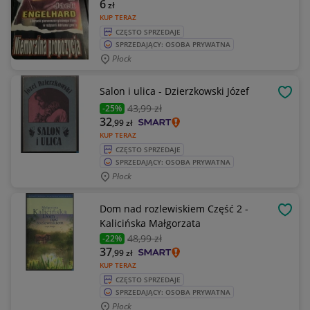
6
zł
KUP TERAZ
CZĘSTO SPRZEDAJE
SPRZEDAJĄCY: OSOBA PRYWATNA
Płock
Salon i ulica - Dzierzkowski Józef
OBSE
43
,99 zł
-25%
32
,99
zł
KUP TERAZ
CZĘSTO SPRZEDAJE
SPRZEDAJĄCY: OSOBA PRYWATNA
Płock
Dom nad rozlewiskiem Część 2 -
OBSE
Kalicińska Małgorzata
48
,99 zł
-22%
37
,99
zł
KUP TERAZ
CZĘSTO SPRZEDAJE
SPRZEDAJĄCY: OSOBA PRYWATNA
Płock