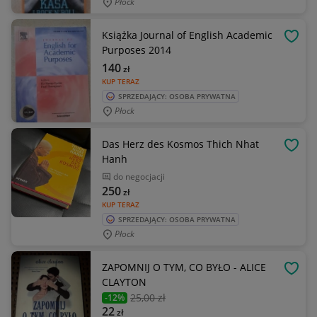
Płock
Książka Journal of English Academic
OBSE
Purposes 2014
140
zł
KUP TERAZ
SPRZEDAJĄCY: OSOBA PRYWATNA
Płock
Das Herz des Kosmos Thich Nhat
OBSE
Hanh
do negocjacji
250
zł
KUP TERAZ
SPRZEDAJĄCY: OSOBA PRYWATNA
Płock
ZAPOMNIJ O TYM, CO BYŁO - ALICE
OBSE
CLAYTON
25
,00 zł
-12%
22
zł