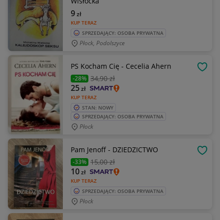
Wisłocka
9
zł
KUP TERAZ
SPRZEDAJĄCY: OSOBA PRYWATNA
Płock, Podolszyce
PS Kocham Cię - Cecelia Ahern
OBSE
34
,90 zł
-28%
25
zł
KUP TERAZ
STAN: NOWY
SPRZEDAJĄCY: OSOBA PRYWATNA
Płock
Pam Jenoff - DZIEDZICTWO
OBSE
15
,00 zł
-33%
10
zł
KUP TERAZ
SPRZEDAJĄCY: OSOBA PRYWATNA
Płock