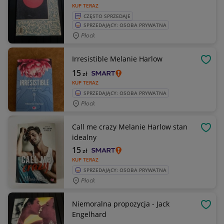
KUP TERAZ
CZĘSTO SPRZEDAJE
SPRZEDAJĄCY: OSOBA PRYWATNA
Płock
Irresistible Melanie Harlow
OBSE
15
zł
KUP TERAZ
SPRZEDAJĄCY: OSOBA PRYWATNA
Płock
Call me crazy Melanie Harlow stan
OBSE
idealny
15
zł
KUP TERAZ
SPRZEDAJĄCY: OSOBA PRYWATNA
Płock
Niemoralna propozycja - Jack
OBSE
Engelhard