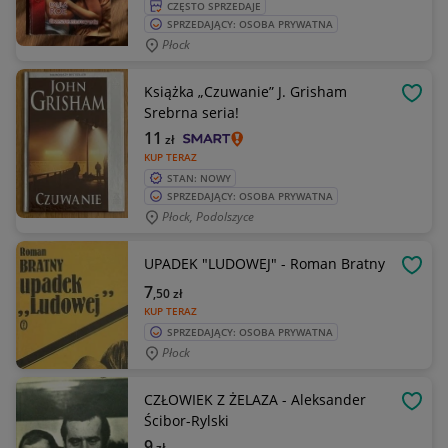
CZĘSTO SPRZEDAJE
SPRZEDAJĄCY: OSOBA PRYWATNA
Płock
Książka „Czuwanie” J. Grisham
OBSE
Srebrna seria!
11
zł
KUP TERAZ
STAN: NOWY
SPRZEDAJĄCY: OSOBA PRYWATNA
Płock, Podolszyce
UPADEK "LUDOWEJ" - Roman Bratny
OBSE
7
,50
zł
KUP TERAZ
SPRZEDAJĄCY: OSOBA PRYWATNA
Płock
CZŁOWIEK Z ŻELAZA - Aleksander
OBSE
Ścibor-Rylski
9
zł