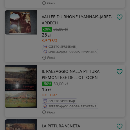
Płock
VALLEE DU RHONE LYANNAIS-JAREZ-
OBSE
ARDECH
35
,00 zł
-28%
25
zł
KUP TERAZ
CZĘSTO SPRZEDAJE
SPRZEDAJĄCY: OSOBA PRYWATNA
Płock
IL PAESAGGIO NALLA PITTURA
OBSE
PIEMONTESE DELL'OTTOCRN
30
,00 zł
-50%
15
zł
KUP TERAZ
CZĘSTO SPRZEDAJE
SPRZEDAJĄCY: OSOBA PRYWATNA
Płock
LA PITTURA VENETA
OBSE