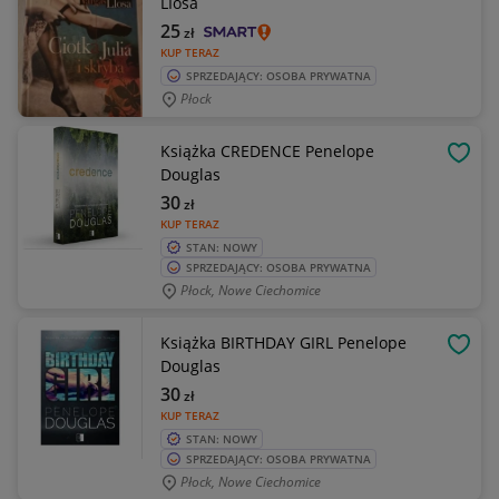
LIosa
25
zł
KUP TERAZ
SPRZEDAJĄCY: OSOBA PRYWATNA
Płock
Książka CREDENCE Penelope
OBSE
Douglas
30
zł
KUP TERAZ
STAN: NOWY
SPRZEDAJĄCY: OSOBA PRYWATNA
Płock, Nowe Ciechomice
Książka BIRTHDAY GIRL Penelope
OBSE
Douglas
30
zł
KUP TERAZ
STAN: NOWY
SPRZEDAJĄCY: OSOBA PRYWATNA
Płock, Nowe Ciechomice