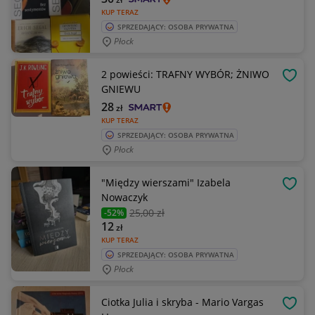
KUP TERAZ
SPRZEDAJĄCY: OSOBA PRYWATNA
Płock
2 powieści: TRAFNY WYBÓR; ŻNIWO
OBSE
GNIEWU
28
zł
KUP TERAZ
SPRZEDAJĄCY: OSOBA PRYWATNA
Płock
"Między wierszami" Izabela
OBSE
Nowaczyk
25
,00 zł
-52%
12
zł
KUP TERAZ
SPRZEDAJĄCY: OSOBA PRYWATNA
Płock
Ciotka Julia i skryba - Mario Vargas
OBSE