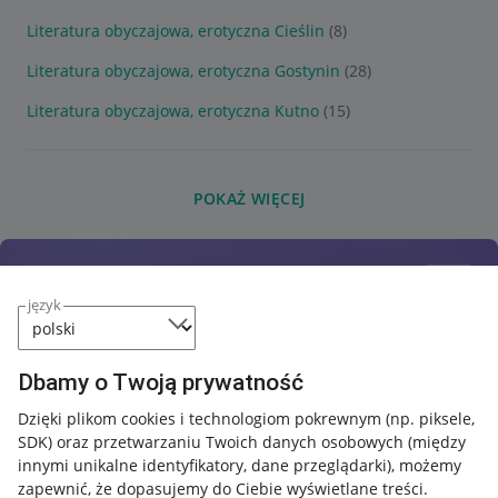
Literatura obyczajowa, erotyczna Cieślin
(8)
Literatura obyczajowa, erotyczna Gostynin
(28)
Literatura obyczajowa, erotyczna Kutno
(15)
POKAŻ WIĘCEJ
język
Dbamy o Twoją prywatność
Dzięki plikom cookies i technologiom pokrewnym
(np. piksele,
SDK)
oraz przetwarzaniu Twoich danych osobowych
(między
innymi unikalne identyfikatory, dane przeglądarki)
, możemy
zapewnić, że dopasujemy do Ciebie wyświetlane treści.