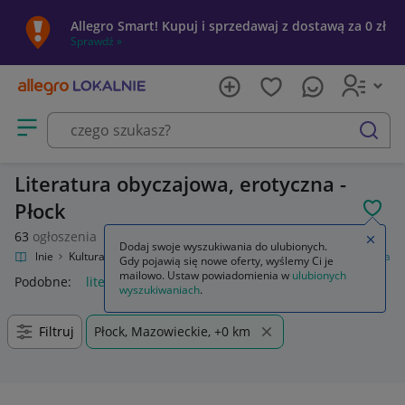
Allegro Smart! Kupuj i sprzedawaj z dostawą za 0 zł
Sprawdź »
Otwórz menu z kategoriami
szukaj
Literatura obyczajowa, erotyczna -
Płock
POL
63
ogłoszenia
Zamkn
Dodaj swoje wyszukiwania do ulubionych.
ro Lokalnie
Kultura i rozrywka
Książki
Literatura obyczajowa, erotyczna
Gdy pojawią się nowe oferty, wyślemy Ci je
mailowo. Ustaw powiadomienia w
ulubionych
Podobne:
literatura obyczajowa erotyczna
wyszukiwaniach
.
Filtruj
Płock, Mazowieckie, +0 km