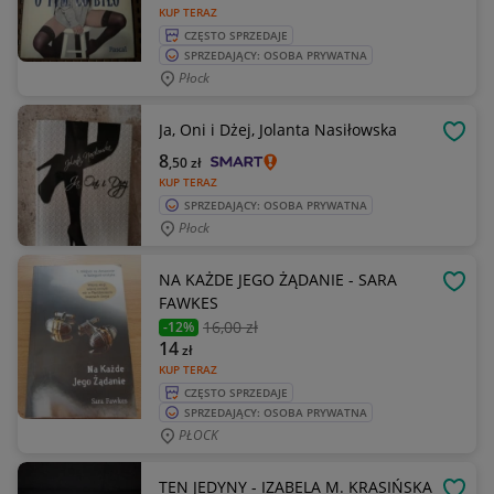
KUP TERAZ
CZĘSTO SPRZEDAJE
SPRZEDAJĄCY: OSOBA PRYWATNA
Płock
Ja, Oni i Dżej, Jolanta Nasiłowska
OBSE
8
,50
zł
KUP TERAZ
SPRZEDAJĄCY: OSOBA PRYWATNA
Płock
NA KAŻDE JEGO ŻĄDANIE - SARA
OBSE
FAWKES
16
,00 zł
-12%
14
zł
KUP TERAZ
CZĘSTO SPRZEDAJE
SPRZEDAJĄCY: OSOBA PRYWATNA
PŁOCK
TEN JEDYNY - IZABELA M. KRASIŃSKA