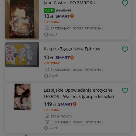
Jane Castle - PO ZMROKU
OBSE
20
,00 zł
-50%
10
zł
KUP TERAZ
SPRZEDAJĄCY: OSOBA PRYWATNA
Płock
Książka Zgaga Nora Ephrow
OBSE
10
zł
KUP TERAZ
SPRZEDAJĄCY: OSOBA PRYWATNA
Płock
Lesbijskie Opowiadania erotyczne
OBSE
LESBOS - Warnock (gorąca książka)
149
zł
KUP TERAZ
STAN: NOWY
SPRZEDAJĄCY: OSOBA PRYWATNA
Płock