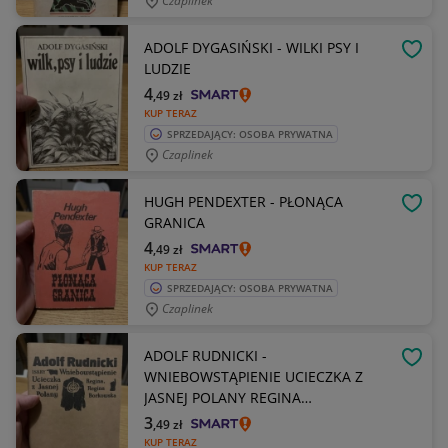
Czaplinek
ADOLF DYGASIŃSKI - WILKI PSY I
OBSE
LUDZIE
4
,49
zł
KUP TERAZ
SPRZEDAJĄCY: OSOBA PRYWATNA
Czaplinek
HUGH PENDEXTER - PŁONĄCA
OBSE
GRANICA
4
,49
zł
KUP TERAZ
SPRZEDAJĄCY: OSOBA PRYWATNA
Czaplinek
ADOLF RUDNICKI -
OBSE
WNIEBOWSTĄPIENIE UCIECZKA Z
JASNEJ POLANY REGINA
BORKOWSKA
3
,49
zł
KUP TERAZ