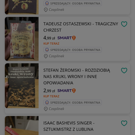
SPRZEDAJĄCY: OSOBA PRYWATNA
Czaplinek
TADEUSZ OSTASZEWSKI - TRAGICZNY
OBSE
CHRZEST
4
,99
zł
KUP TERAZ
SPRZEDAJĄCY: OSOBA PRYWATNA
Czaplinek
STEFAN ŻEROMSKI - ROZDZIOBIĄ
OBSE
NAS KRUKI, WRONY I INNE
OPOWIADANIA
2
,99
zł
KUP TERAZ
SPRZEDAJĄCY: OSOBA PRYWATNA
Czaplinek
ISAAC BASHEVIS SINGER -
OBSE
SZTUKMISTRZ Z LUBLINA