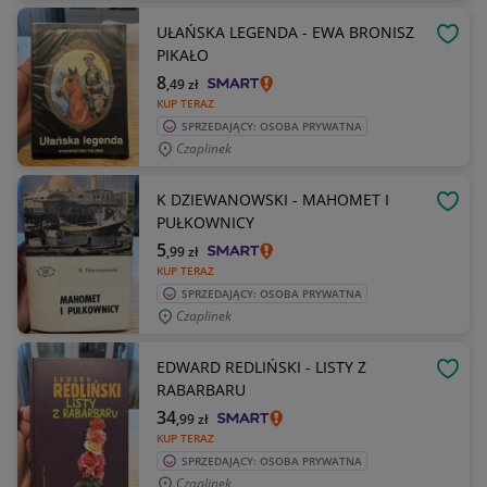
UŁAŃSKA LEGENDA - EWA BRONISZ
OBSE
PIKAŁO
8
,49
zł
KUP TERAZ
SPRZEDAJĄCY: OSOBA PRYWATNA
Czaplinek
K DZIEWANOWSKI - MAHOMET I
OBSE
PUŁKOWNICY
5
,99
zł
KUP TERAZ
SPRZEDAJĄCY: OSOBA PRYWATNA
Czaplinek
EDWARD REDLIŃSKI - LISTY Z
OBSE
RABARBARU
34
,99
zł
KUP TERAZ
SPRZEDAJĄCY: OSOBA PRYWATNA
Czaplinek