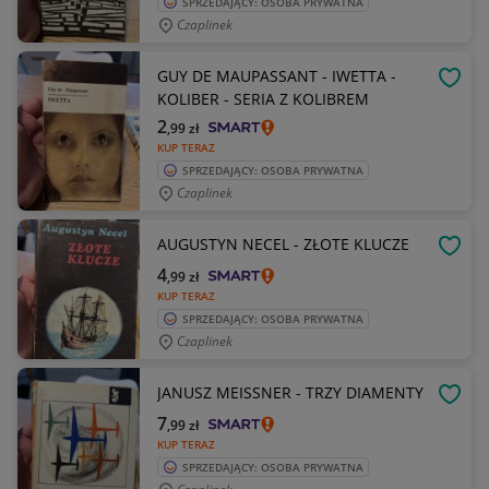
SPRZEDAJĄCY: OSOBA PRYWATNA
Czaplinek
GUY DE MAUPASSANT - IWETTA -
OBSE
KOLIBER - SERIA Z KOLIBREM
2
,99
zł
KUP TERAZ
SPRZEDAJĄCY: OSOBA PRYWATNA
Czaplinek
AUGUSTYN NECEL - ZŁOTE KLUCZE
OBSE
4
,99
zł
KUP TERAZ
SPRZEDAJĄCY: OSOBA PRYWATNA
Czaplinek
JANUSZ MEISSNER - TRZY DIAMENTY
OBSE
7
,99
zł
KUP TERAZ
SPRZEDAJĄCY: OSOBA PRYWATNA