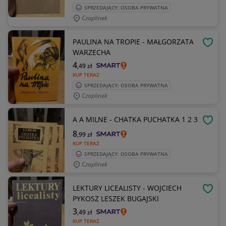
SPRZEDAJĄCY: OSOBA PRYWATNA
Czaplinek
PAULINA NA TROPIE - MAŁGORZATA
OBSE
WARZECHA
4
,49
zł
KUP TERAZ
SPRZEDAJĄCY: OSOBA PRYWATNA
Czaplinek
A A MILNE - CHATKA PUCHATKA 1 2 3
OBSE
8
,99
zł
KUP TERAZ
SPRZEDAJĄCY: OSOBA PRYWATNA
Czaplinek
LEKTURY LICEALISTY - WOJCIECH
OBSE
PYKOSZ LESZEK BUGAJSKI
3
,49
zł
KUP TERAZ