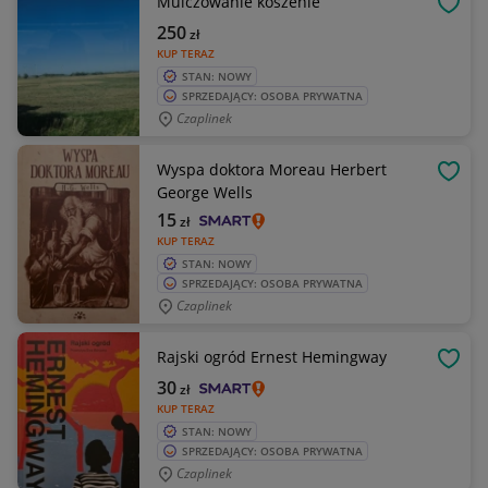
Mulczowanie koszenie
OBSE
250
zł
KUP TERAZ
STAN: NOWY
SPRZEDAJĄCY: OSOBA PRYWATNA
Czaplinek
Wyspa doktora Moreau Herbert
OBSE
George Wells
15
zł
KUP TERAZ
STAN: NOWY
SPRZEDAJĄCY: OSOBA PRYWATNA
Czaplinek
Rajski ogród Ernest Hemingway
OBSE
30
zł
KUP TERAZ
STAN: NOWY
SPRZEDAJĄCY: OSOBA PRYWATNA
Czaplinek