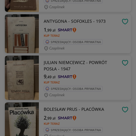
SPRZEDAJĄCY: OSOBA PRYWATNA
Czaplinek
ANTYGONA - SOFOKLES - 1973
OBSE
1
,99
zł
KUP TERAZ
SPRZEDAJĄCY: OSOBA PRYWATNA
Czaplinek
JULIAN NIEMCEWICZ - POWRÓT
OBSE
POSŁA - 1947
9
,49
zł
KUP TERAZ
SPRZEDAJĄCY: OSOBA PRYWATNA
Czaplinek
BOLESŁAW PRUS - PLACÓWKA
OBSE
2
,99
zł
KUP TERAZ
SPRZEDAJĄCY: OSOBA PRYWATNA