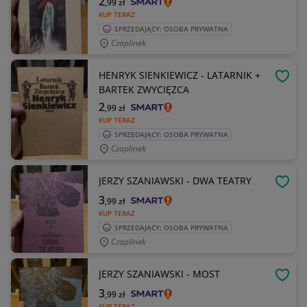
2
,99
zł
KUP TERAZ
SPRZEDAJĄCY: OSOBA PRYWATNA
Czaplinek
HENRYK SIENKIEWICZ - LATARNIK +
OBSE
BARTEK ZWYCIĘZCA
2
,99
zł
KUP TERAZ
SPRZEDAJĄCY: OSOBA PRYWATNA
Czaplinek
JERZY SZANIAWSKI - DWA TEATRY
OBSE
3
,99
zł
KUP TERAZ
SPRZEDAJĄCY: OSOBA PRYWATNA
Czaplinek
JERZY SZANIAWSKI - MOST
OBSE
3
,99
zł
KUP TERAZ