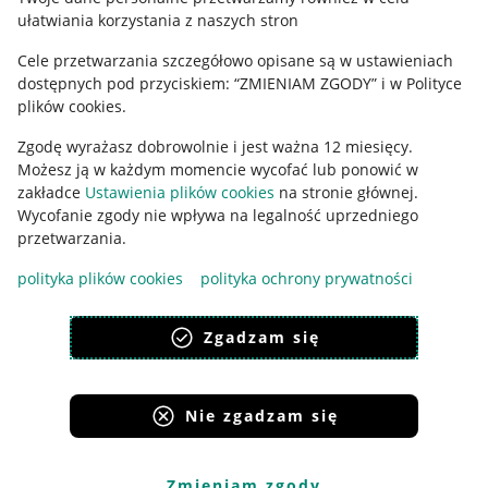
ułatwiania korzystania z naszych stron
Ustawienia plików "cookies"
Cele przetwarzania szczegółowo opisane są w ustawieniach
Udostępnianie lokalizacji
dostępnych pod przyciskiem: “ZMIENIAM ZGODY” i w Polityce
Informacje dla Aktu o Usługach Cyfrowych
plików cookies.
Zgodę wyrażasz dobrowolnie i jest ważna 12 miesięcy.
Pobierz aplikację
Możesz ją w każdym momencie wycofać lub ponowić w
zakładce
Ustawienia plików cookies
na stronie głównej.
Wycofanie zgody nie wpływa na legalność uprzedniego
przetwarzania.
polityka plików cookies
polityka ochrony prywatności
Zgadzam się
Nie zgadzam się
Korzystanie z serwisu oznacza akceptację
regulaminu
.
Zmieniam zgody