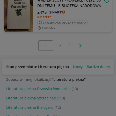
WALTER SCOTT - WAVERLEY CZYLI 60
OBSE
DNI TEMU - BIBLIOTEKA NARODOWA
2
,97
zł
KUP TERAZ
SPRZEDAJĄCY: OSOBA PRYWATNA
Czaplinek
Wybierz stronę:
Następna strona
z
2
Stan przedmiotu: Literatura piękna
Nowy
Bardzo dobry
Zobacz w innej lokalizacji
"Literatura piękna"
Literatura piękna Drawsko Pomorskie
(13)
Literatura piękna Szczecinek
(113)
Literatura piękna Białogard
(12)