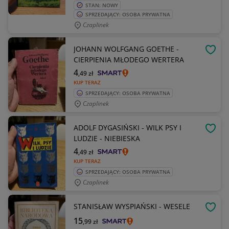
STAN: NOWY
SPRZEDAJĄCY: OSOBA PRYWATNA
Czaplinek
JOHANN WOLFGANG GOETHE -
OBSE
CIERPIENIA MŁODEGO WERTERA
4
,49
zł
KUP TERAZ
SPRZEDAJĄCY: OSOBA PRYWATNA
Czaplinek
ADOLF DYGASIŃSKI - WILK PSY I
OBSE
LUDZIE - NIEBIESKA
4
,49
zł
KUP TERAZ
SPRZEDAJĄCY: OSOBA PRYWATNA
Czaplinek
STANISŁAW WYSPIAŃSKI - WESELE
OBSE
15
,99
zł