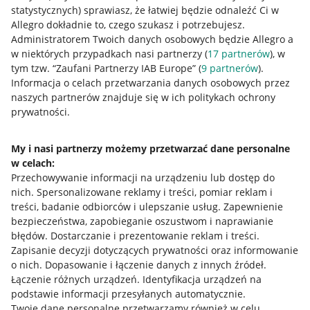
statystycznych) sprawiasz, że łatwiej będzie odnaleźć Ci w
Allegro dokładnie to, czego szukasz i potrzebujesz.
Administratorem Twoich danych osobowych będzie Allegro a
w niektórych przypadkach nasi partnerzy (
17
partnerów
), w
tym tzw. “Zaufani Partnerzy IAB Europe” (
9
partnerów
).
Przydatne informacje
Informacja o celach przetwarzania danych osobowych przez
naszych partnerów znajduje się w ich politykach ochrony
prywatności.
Jak to działa
Napisz do nas
My i nasi partnerzy możemy przetwarzać dane personalne
w celach:
Allegro Gadane dla sprzedających
Przechowywanie informacji na urządzeniu lub dostęp do
Allegro Gadane dla kupujących
nich
.
Spersonalizowane reklamy i treści, pomiar reklam i
treści, badanie odbiorców i ulepszanie usług
.
Zapewnienie
Mapa miejscowości
bezpieczeństwa, zapobieganie oszustwom i naprawianie
błędów
.
Dostarczanie i prezentowanie reklam i treści
.
Informacje prawne
Zapisanie decyzji dotyczących prywatności oraz informowanie
o nich
.
Dopasowanie i łączenie danych z innych źródeł
.
Regulamin
Łączenie różnych urządzeń
.
Identyfikacja urządzeń na
podstawie informacji przesyłanych automatycznie
.
Polityka plików "cookies"
Twoje dane personalne przetwarzamy również w celu