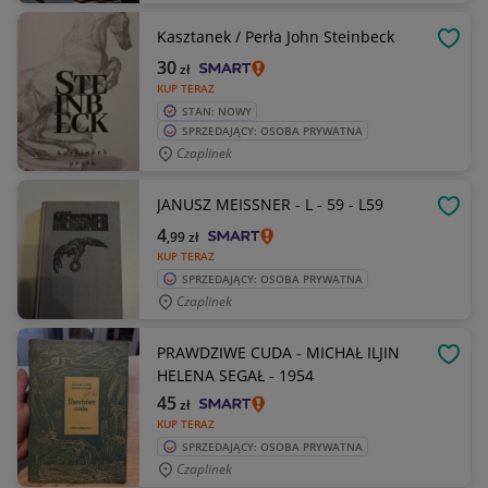
Kasztanek / Perła John Steinbeck
OBSE
30
zł
KUP TERAZ
STAN: NOWY
SPRZEDAJĄCY: OSOBA PRYWATNA
Czaplinek
JANUSZ MEISSNER - L - 59 - L59
OBSE
4
,99
zł
KUP TERAZ
SPRZEDAJĄCY: OSOBA PRYWATNA
Czaplinek
PRAWDZIWE CUDA - MICHAŁ ILJIN
OBSE
HELENA SEGAŁ - 1954
45
zł
KUP TERAZ
SPRZEDAJĄCY: OSOBA PRYWATNA
Czaplinek