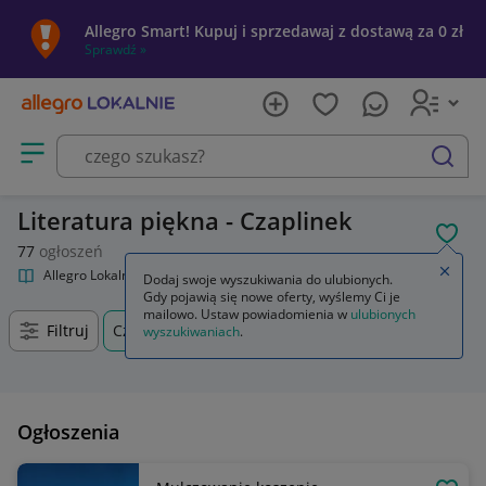
Allegro Smart! Kupuj i sprzedawaj z dostawą za 0 zł
Sprawdź »
Otwórz menu z kategoriami
szukaj
Literatura piękna - Czaplinek
POL
77
ogłoszeń
Zamkn
Allegro Lokalnie
Kultura i rozrywka
Książki
Literatura piękna
Dodaj swoje wyszukiwania do ulubionych.
Gdy pojawią się nowe oferty, wyślemy Ci je
mailowo. Ustaw powiadomienia w
ulubionych
Filtruj
Czaplinek, Zachodniopomorskie, +0 km
wyszukiwaniach
.
Ogłoszenia