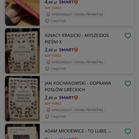
4
,49
zł
KUP TERAZ
SPRZEDAJĄCY: OSOBA PRYWATNA
Czaplinek
IGNACY KRASICKI - MYSZEIDOS
OBSE
PIEŚNI X
2
,49
zł
KUP TERAZ
SPRZEDAJĄCY: OSOBA PRYWATNA
Czaplinek
JAN KOCHANOWSKI - ODPRAWA
OBSE
POSŁÓW GRECKICH
2
,49
zł
KUP TERAZ
SPRZEDAJĄCY: OSOBA PRYWATNA
Czaplinek
ADAM MICKIEWICZ - TO LUBIĘ …
OBSE