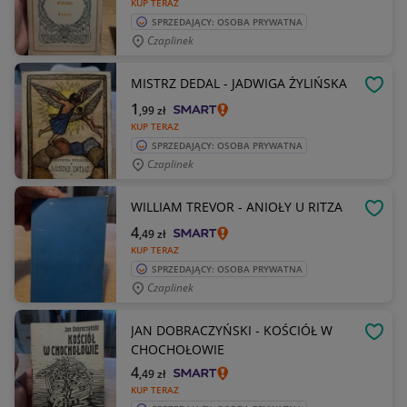
KUP TERAZ
SPRZEDAJĄCY: OSOBA PRYWATNA
Czaplinek
MISTRZ DEDAL - JADWIGA ŻYLIŃSKA
OBSE
1
,99
zł
KUP TERAZ
SPRZEDAJĄCY: OSOBA PRYWATNA
Czaplinek
WILLIAM TREVOR - ANIOŁY U RITZA
OBSE
4
,49
zł
KUP TERAZ
SPRZEDAJĄCY: OSOBA PRYWATNA
Czaplinek
JAN DOBRACZYŃSKI - KOŚCIÓŁ W
OBSE
CHOCHOŁOWIE
4
,49
zł
KUP TERAZ