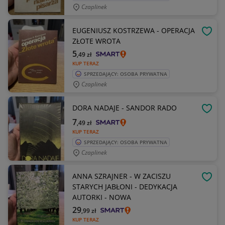
Czaplinek
EUGENIUSZ KOSTRZEWA - OPERACJA
OBSE
ZŁOTE WROTA
5
,49
zł
KUP TERAZ
SPRZEDAJĄCY: OSOBA PRYWATNA
Czaplinek
DORA NADAJE - SANDOR RADO
OBSE
7
,49
zł
KUP TERAZ
SPRZEDAJĄCY: OSOBA PRYWATNA
Czaplinek
ANNA SZRAJNER - W ZACISZU
OBSE
STARYCH JABŁONI - DEDYKACJA
AUTORKI - NOWA
29
,99
zł
KUP TERAZ