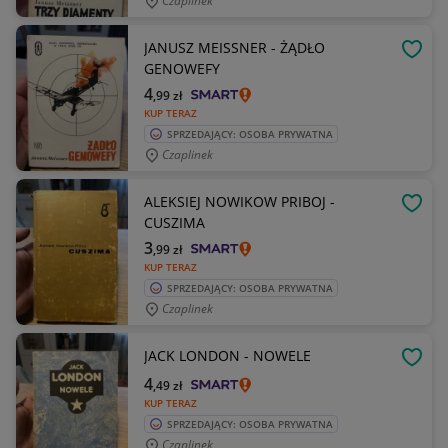
Czaplinek
JANUSZ MEISSNER - ŻĄDŁO
OBSE
GENOWEFY
4
,99
zł
KUP TERAZ
SPRZEDAJĄCY: OSOBA PRYWATNA
Czaplinek
ALEKSIEJ NOWIKOW PRIBOJ -
OBSE
CUSZIMA
3
,99
zł
KUP TERAZ
SPRZEDAJĄCY: OSOBA PRYWATNA
Czaplinek
JACK LONDON - NOWELE
OBSE
4
,49
zł
KUP TERAZ
SPRZEDAJĄCY: OSOBA PRYWATNA
Czaplinek