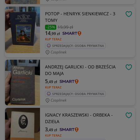
POTOP - HENRYK SIENKIEWICZ - 3
OBSE
TOMY
19
,99 zł
-25%
14
,99
zł
KUP TERAZ
SPRZEDAJĄCY: OSOBA PRYWATNA
Czaplinek
ANDRZEJ GARLICKI - OD BRZEŚCIA
OBSE
DO MAJA
5
,49
zł
KUP TERAZ
SPRZEDAJĄCY: OSOBA PRYWATNA
Czaplinek
IGNACY KRASZEWSKI - ORBEKA -
OBSE
DZIEŁA
3
,49
zł
KUP TERAZ