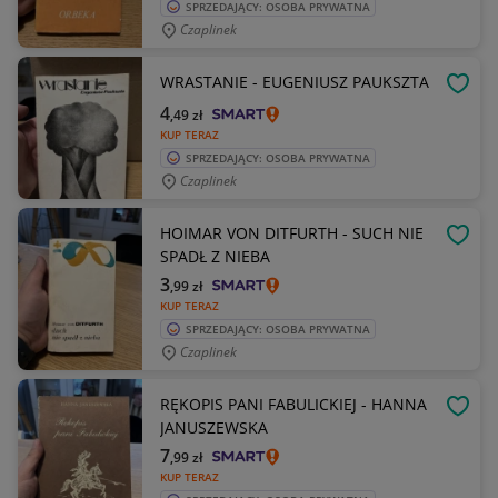
SPRZEDAJĄCY: OSOBA PRYWATNA
Czaplinek
WRASTANIE - EUGENIUSZ PAUKSZTA
OBSE
4
,49
zł
KUP TERAZ
SPRZEDAJĄCY: OSOBA PRYWATNA
Czaplinek
HOIMAR VON DITFURTH - SUCH NIE
OBSE
SPADŁ Z NIEBA
3
,99
zł
KUP TERAZ
SPRZEDAJĄCY: OSOBA PRYWATNA
Czaplinek
RĘKOPIS PANI FABULICKIEJ - HANNA
OBSE
JANUSZEWSKA
7
,99
zł
KUP TERAZ