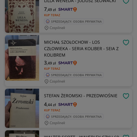
LILLA WENEDA - JULIUSZ SŁOWACKI
OBSE
7
,49
zł
KUP TERAZ
SPRZEDAJĄCY: OSOBA PRYWATNA
Czaplinek
MICHAŁ SZOŁOCHOW - LOS
OBSE
CZŁOWIEKA - SERIA KOLIBER - SEIA Z
KOLIBREM
3
,49
zł
KUP TERAZ
SPRZEDAJĄCY: OSOBA PRYWATNA
Czaplinek
STEFAN ŻEROMSKI - PRZEDWIOŚNIE
OBSE
4
,44
zł
KUP TERAZ
SPRZEDAJĄCY: OSOBA PRYWATNA
Czaplinek