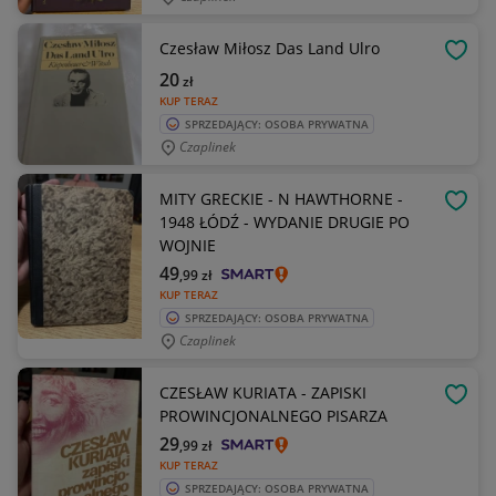
Czesław Miłosz Das Land Ulro
OBSE
20
zł
KUP TERAZ
SPRZEDAJĄCY: OSOBA PRYWATNA
Czaplinek
MITY GRECKIE - N HAWTHORNE -
OBSE
1948 ŁÓDŹ - WYDANIE DRUGIE PO
WOJNIE
49
,99
zł
KUP TERAZ
SPRZEDAJĄCY: OSOBA PRYWATNA
Czaplinek
CZESŁAW KURIATA - ZAPISKI
OBSE
PROWINCJONALNEGO PISARZA
29
,99
zł
KUP TERAZ
SPRZEDAJĄCY: OSOBA PRYWATNA