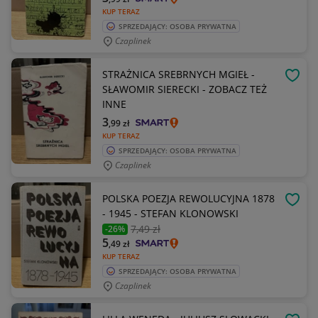
KUP TERAZ
SPRZEDAJĄCY: OSOBA PRYWATNA
Czaplinek
STRAŻNICA SREBRNYCH MGIEŁ -
OBSE
SŁAWOMIR SIERECKI - ZOBACZ TEŻ
INNE
3
,99
zł
KUP TERAZ
SPRZEDAJĄCY: OSOBA PRYWATNA
Czaplinek
POLSKA POEZJA REWOLUCYJNA 1878
OBSE
- 1945 - STEFAN KLONOWSKI
7
,49 zł
-26%
5
,49
zł
KUP TERAZ
SPRZEDAJĄCY: OSOBA PRYWATNA
Czaplinek