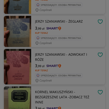
SPRZEDAJĄCY: OSOBA PRYWATNA
Czaplinek
JERZY SZANIAWSKI - ŻEGLARZ
OBSE
3
,99
zł
KUP TERAZ
SPRZEDAJĄCY: OSOBA PRYWATNA
Czaplinek
JERZY SZANIAWSKI - ADWOKAT I
OBSE
RÓŻE
3
,99
zł
KUP TERAZ
SPRZEDAJĄCY: OSOBA PRYWATNA
Czaplinek
KORNEL MAKUSZYŃSKI -
OBSE
BEZGRZESZNE LATA -ZOBACZ TEŻ
INNE
3
,99
zł