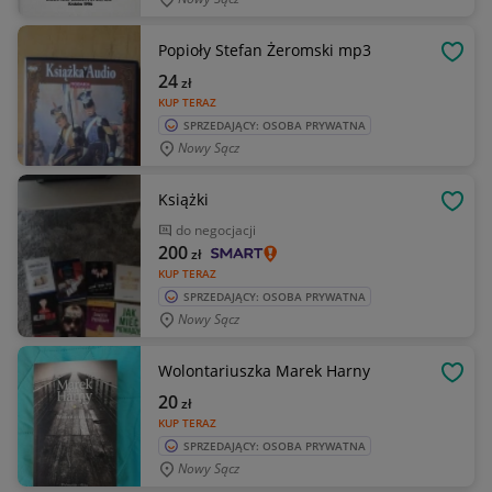
Popioły Stefan Żeromski mp3
OBSE
24
zł
KUP TERAZ
SPRZEDAJĄCY: OSOBA PRYWATNA
Nowy Sącz
Książki
OBSE
do negocjacji
200
zł
KUP TERAZ
SPRZEDAJĄCY: OSOBA PRYWATNA
Nowy Sącz
Wolontariuszka Marek Harny
OBSE
20
zł
KUP TERAZ
SPRZEDAJĄCY: OSOBA PRYWATNA
Nowy Sącz