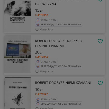
OBSE
DZIEWCZYNA
15
zł
KUP TERAZ
STAN: NOWY
SPRZEDAJĄCY: OSOBA PRYWATNA
Nowy Sącz
ROBERT DROBYSZ FRASZKI O
OBSE
LENINIE I PIANINIE
20
zł
KUP TERAZ
STAN: NOWY
SPRZEDAJĄCY: OSOBA PRYWATNA
Nowy Sącz
ROBERT DROBYSZ NIEMI SZAMANI
OBSE
10
zł
KUP TERAZ
STAN: NOWY
SPRZEDAJĄCY: OSOBA PRYWATNA
Nowy Sącz