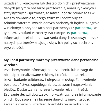
urządzeniu końcowym lub dostęp do nich i przetwarzanie
danych (w tym w obszarze profilowania, analiz rynkowych i
statystycznych) sprawiasz, że łatwiej będzie odnaleźć Ci w
Allegro dokładnie to, czego szukasz i potrzebujesz.
Administratorem Twoich danych osobowych będzie Allegro a
w niektórych przypadkach nasi partnerzy (
17
partnerów
), w
tym tzw. “Zaufani Partnerzy IAB Europe” (
9
partnerów
).
Przydatne informacje
Informacja o celach przetwarzania danych osobowych przez
naszych partnerów znajduje się w ich politykach ochrony
prywatności.
Jak to działa
Napisz do nas
My i nasi partnerzy możemy przetwarzać dane personalne
w celach:
Allegro Gadane dla sprzedających
Przechowywanie informacji na urządzeniu lub dostęp do
Allegro Gadane dla kupujących
nich
.
Spersonalizowane reklamy i treści, pomiar reklam i
treści, badanie odbiorców i ulepszanie usług
.
Zapewnienie
Mapa miejscowości
bezpieczeństwa, zapobieganie oszustwom i naprawianie
błędów
.
Dostarczanie i prezentowanie reklam i treści
.
Informacje prawne
Zapisanie decyzji dotyczących prywatności oraz informowanie
o nich
.
Dopasowanie i łączenie danych z innych źródeł
.
Regulamin
Łączenie różnych urządzeń
.
Identyfikacja urządzeń na