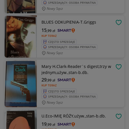
SPRZEDAJĄCY: OSOBA PRYWATNA
Nowy Sącz
BLUES ODKUPIENIA-T.Griggs
OBSE
15
,99
zł
KUP TERAZ
CZĘSTO SPRZEDAJE
SPRZEDAJĄCY: OSOBA PRYWATNA
Nowy Sącz
Mary H.Clark-Reader`s digest,trzy w
OBSE
jednym,używ.,stan-b.db.
29
,99
zł
KUP TERAZ
CZĘSTO SPRZEDAJE
SPRZEDAJĄCY: OSOBA PRYWATNA
Nowy Sącz
U.Eco-IMIĘ RÓŻY,używ.,stan-b.db.
OBSE
19
,99
zł