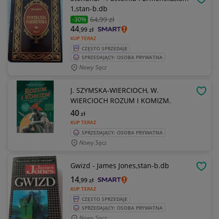
OBSE
1,stan-b.db
64
,99 zł
-30%
44
,99
zł
KUP TERAZ
CZĘSTO SPRZEDAJE
SPRZEDAJĄCY: OSOBA PRYWATNA
Nowy Sącz
J. SZYMSKA-WIERCIOCH, W.
OBSE
WIERCIOCH ROZUM I KOMIZM.
40
zł
KUP TERAZ
SPRZEDAJĄCY: OSOBA PRYWATNA
Nowy Sącz
Gwizd - James Jones,stan-b.db
OBSE
14
,99
zł
KUP TERAZ
CZĘSTO SPRZEDAJE
SPRZEDAJĄCY: OSOBA PRYWATNA
Nowy Sącz