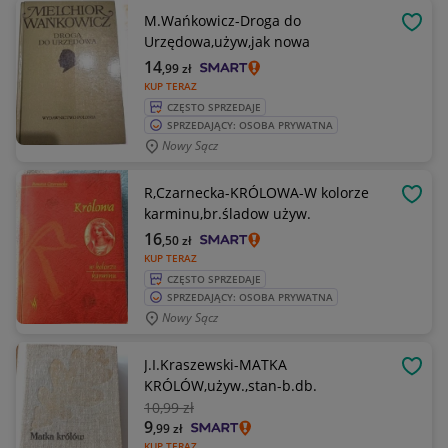
M.Wańkowicz-Droga do
OBSE
Urzędowa,używ,jak nowa
14
,99
zł
KUP TERAZ
CZĘSTO SPRZEDAJE
SPRZEDAJĄCY: OSOBA PRYWATNA
Nowy Sącz
R,Czarnecka-KRÓLOWA-W kolorze
OBSE
karminu,br.śladow używ.
16
,50
zł
KUP TERAZ
CZĘSTO SPRZEDAJE
SPRZEDAJĄCY: OSOBA PRYWATNA
Nowy Sącz
J.I.Kraszewski-MATKA
OBSE
KRÓLÓW,używ.,stan-b.db.
10
,99 zł
9
,99
zł
KUP TERAZ