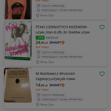
KUP TERAZ
CZĘSTO SPRZEDAJE
SPRZEDAJĄCY: OSOBA PRYWATNA
Nowy Sącz
PTAKI CIERNISTYCH KRZEWÓW-
OBSE
uzyw.,stan-b.db.,br.śladów używ.
34
,99 zł
-28%
24
,99
zł
KUP TERAZ
CZĘSTO SPRZEDAJE
SPRZEDAJĄCY: OSOBA PRYWATNA
Nowy Sącz
M.Wańkowicz-Wrzesień
OBSE
żagwiący,używ,jak nowa
14
,99
zł
KUP TERAZ
CZĘSTO SPRZEDAJE
SPRZEDAJĄCY: OSOBA PRYWATNA
Nowy Sącz