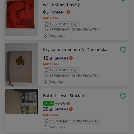
OBSE
wschodniej baszty
6
zł
KUP TERAZ
CZĘSTO SPRZEDAJE
SPRZEDAJĄCY: OSOBA PRYWATNA
Nowy Sącz
Krysia bezimienna A. Domańska
OBSE
10
zł
KUP TERAZ
CZĘSTO SPRZEDAJE
SPRZEDAJĄCY: OSOBA PRYWATNA
Nowy Sącz
Babbit Lewis Sinclair
OBSE
45
,00 zł
-13%
39
zł
KUP TERAZ
SPRZEDAJĄCY: OSOBA PRYWATNA
Nowy Sącz