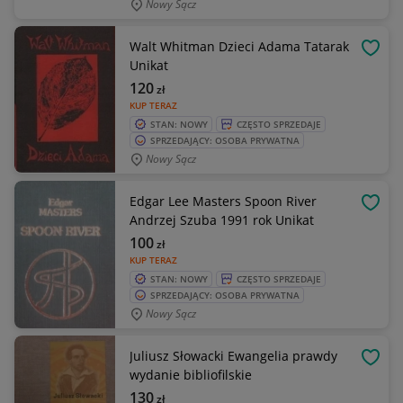
Nowy Sącz
Walt Whitman Dzieci Adama Tatarak
OBSE
Unikat
120
zł
KUP TERAZ
STAN: NOWY
CZĘSTO SPRZEDAJE
SPRZEDAJĄCY: OSOBA PRYWATNA
Nowy Sącz
Edgar Lee Masters Spoon River
OBSE
Andrzej Szuba 1991 rok Unikat
100
zł
KUP TERAZ
STAN: NOWY
CZĘSTO SPRZEDAJE
SPRZEDAJĄCY: OSOBA PRYWATNA
Nowy Sącz
Juliusz Słowacki Ewangelia prawdy
OBSE
wydanie bibliofilskie
130
zł