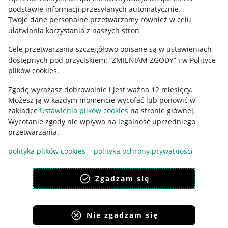
podstawie informacji przesyłanych automatycznie
.
Polityka plików "cookies"
Twoje dane personalne przetwarzamy również w celu
ułatwiania korzystania z naszych stron
Ustawienia plików "cookies"
Cele przetwarzania szczegółowo opisane są w ustawieniach
Udostępnianie lokalizacji
dostępnych pod przyciskiem: “ZMIENIAM ZGODY” i w Polityce
Informacje dla Aktu o Usługach Cyfrowych
plików cookies.
Zgodę wyrażasz dobrowolnie i jest ważna 12 miesięcy.
Pobierz aplikację
Możesz ją w każdym momencie wycofać lub ponowić w
zakładce
Ustawienia plików cookies
na stronie głównej.
Wycofanie zgody nie wpływa na legalność uprzedniego
przetwarzania.
polityka plików cookies
polityka ochrony prywatności
Zgadzam się
Nie zgadzam się
Korzystanie z serwisu oznacza akceptację
regulaminu
.