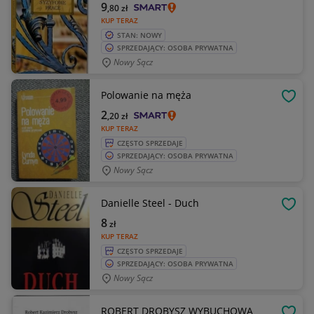
9
,80
zł
KUP TERAZ
STAN: NOWY
SPRZEDAJĄCY: OSOBA PRYWATNA
Nowy Sącz
Polowanie na męża
OBSE
2
,20
zł
KUP TERAZ
CZĘSTO SPRZEDAJE
SPRZEDAJĄCY: OSOBA PRYWATNA
Nowy Sącz
Danielle Steel - Duch
OBSE
8
zł
KUP TERAZ
CZĘSTO SPRZEDAJE
SPRZEDAJĄCY: OSOBA PRYWATNA
Nowy Sącz
ROBERT DROBYSZ WYBUCHOWA