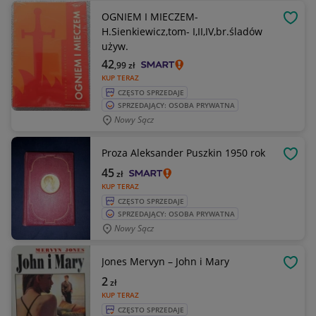
OGNIEM I MIECZEM-
OBSE
H.Sienkiewicz,tom- I,II,IV,br.śladów
używ.
42
,99
zł
KUP TERAZ
CZĘSTO SPRZEDAJE
SPRZEDAJĄCY: OSOBA PRYWATNA
Nowy Sącz
Proza Aleksander Puszkin 1950 rok
OBSE
45
zł
KUP TERAZ
CZĘSTO SPRZEDAJE
SPRZEDAJĄCY: OSOBA PRYWATNA
Nowy Sącz
Jones Mervyn – John i Mary
OBSE
2
zł
KUP TERAZ
CZĘSTO SPRZEDAJE