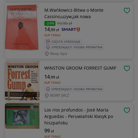
M.Wańkowicz-Bitwa o Monte
OBSE
Cassino,uzyw,jak nowa
19
,90 zł
-24%
14
,99
zł
KUP TERAZ
CZĘSTO SPRZEDAJE
SPRZEDAJĄCY: OSOBA PRYWATNA
Nowy Sącz
WINSTON GROOM FORREST GUMP
OBSE
14
,99
zł
KUP TERAZ
SPRZEDAJĄCY: OSOBA PRYWATNA
NOWY SACZ
Los ríos profundos - José María
OBSE
Arguedas - Peruwiański klasyk po
hiszpańsku
99
zł
KUP TERAZ