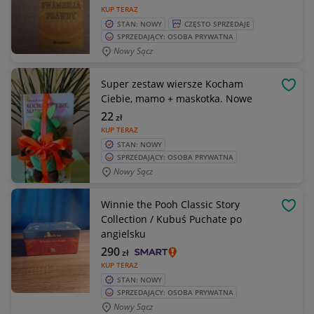
KUP TERAZ
STAN: NOWY
CZĘSTO SPRZEDAJE
SPRZEDAJĄCY: OSOBA PRYWATNA
Nowy Sącz
Super zestaw wiersze Kocham
OBSE
Ciebie, mamo + maskotka. Nowe
22
zł
KUP TERAZ
STAN: NOWY
SPRZEDAJĄCY: OSOBA PRYWATNA
Nowy Sącz
Winnie the Pooh Classic Story
OBSE
Collection / Kubuś Puchate po
angielsku
290
zł
KUP TERAZ
STAN: NOWY
SPRZEDAJĄCY: OSOBA PRYWATNA
Nowy Sącz