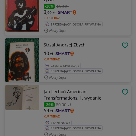
4
,99 zł
-20%
3
,99
zł
KUP TERAZ
SPRZEDAJĄCY: OSOBA PRYWATNA
Nowy Sącz
Strzał Andrzej Zbych
OBSE
10
zł
KUP TERAZ
CZĘSTO SPRZEDAJE
SPRZEDAJĄCY: OSOBA PRYWATNA
Nowy Sącz
Jan Lechoń American
OBSE
Transformations, 1. wydanie
80
,00 zł
-26%
59
zł
KUP TERAZ
STAN: NOWY
SPRZEDAJĄCY: OSOBA PRYWATNA
Nowy Sącz