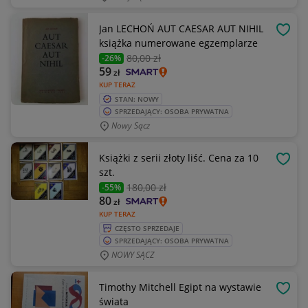
Jan LECHOŃ AUT CAESAR AUT NIHIL
OBSE
książka numerowane egzemplarze
80
,00 zł
-26%
59
zł
KUP TERAZ
STAN: NOWY
SPRZEDAJĄCY: OSOBA PRYWATNA
Nowy Sącz
Książki z serii złoty liść. Cena za 10
OBSE
szt.
180
,00 zł
-55%
80
zł
KUP TERAZ
CZĘSTO SPRZEDAJE
SPRZEDAJĄCY: OSOBA PRYWATNA
NOWY SĄCZ
Timothy Mitchell Egipt na wystawie
OBSE
świata