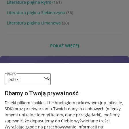
Literatura piękna Rytro
(161)
Literatura piękna Siekierczyna
(36)
Literatura piękna Limanowa
(20)
POKAŻ WIĘCEJ
język
Dbamy o Twoją prywatność
Dzięki plikom cookies i technologiom pokrewnym
(np. piksele,
SDK)
oraz przetwarzaniu Twoich danych osobowych
(między
innymi unikalne identyfikatory, dane przeglądarki)
, możemy
zapewnić, że dopasujemy do Ciebie wyświetlane treści.
Wyrażając zgodę na przechowywanie informacji na