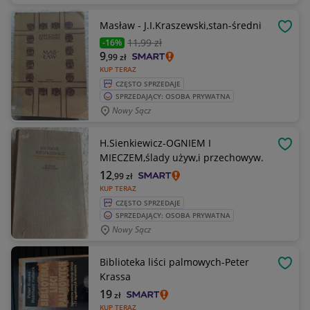
Masław - J.I.Kraszewski,stan-średni
OBSE
11
,99 zł
-16%
9
,99
zł
KUP TERAZ
CZĘSTO SPRZEDAJE
SPRZEDAJĄCY: OSOBA PRYWATNA
Nowy Sącz
H.Sienkiewicz-OGNIEM I
OBSE
MIECZEM,ślady używ,i przechowyw.
12
,99
zł
KUP TERAZ
CZĘSTO SPRZEDAJE
SPRZEDAJĄCY: OSOBA PRYWATNA
Nowy Sącz
Biblioteka liści palmowych-Peter
OBSE
Krassa
19
zł
KUP TERAZ