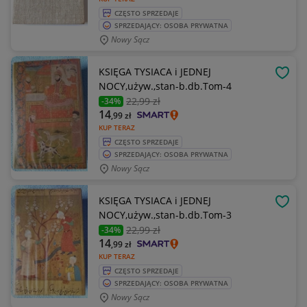
CZĘSTO SPRZEDAJE
SPRZEDAJĄCY: OSOBA PRYWATNA
Nowy Sącz
KSIĘGA TYSIACA i JEDNEJ
OBSE
NOCY,używ.,stan-b.db.Tom-4
22
,99 zł
-34%
14
,99
zł
KUP TERAZ
CZĘSTO SPRZEDAJE
SPRZEDAJĄCY: OSOBA PRYWATNA
Nowy Sącz
KSIĘGA TYSIACA i JEDNEJ
OBSE
NOCY,używ.,stan-b.db.Tom-3
22
,99 zł
-34%
14
,99
zł
KUP TERAZ
CZĘSTO SPRZEDAJE
SPRZEDAJĄCY: OSOBA PRYWATNA
Nowy Sącz