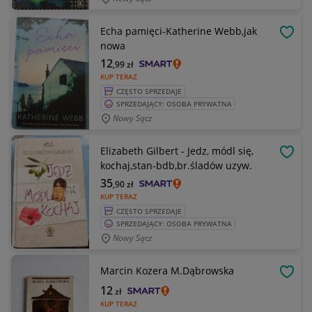
Echa pamięci-Katherine Webb,jak
OBSE
nowa
12
,99
zł
KUP TERAZ
CZĘSTO SPRZEDAJE
SPRZEDAJĄCY: OSOBA PRYWATNA
Nowy Sącz
Elizabeth Gilbert - Jedz, módl się,
OBSE
kochaj,stan-bdb,br.śladów uzyw.
35
,90
zł
KUP TERAZ
CZĘSTO SPRZEDAJE
SPRZEDAJĄCY: OSOBA PRYWATNA
Nowy Sącz
Marcin Kozera M.Dąbrowska
OBSE
12
zł
KUP TERAZ