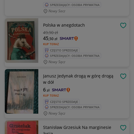
SPRZEDAJĄCY: OSOBA PRYWATNA
Nowy Sacz
Polska w anegdotach
OBSE
49
,90 zł
45
,50
zł
KUP TERAZ
CZĘSTO SPRZEDAJE
SPRZEDAJĄCY: OSOBA PRYWATNA
Nowy Sącz
Janusz Jedynak drogą w górę drogą
OBSE
w dół
6
zł
KUP TERAZ
CZĘSTO SPRZEDAJE
SPRZEDAJĄCY: OSOBA PRYWATNA
Nowy Sącz
Stanisław Grzesiuk Na marginesie
OBSE
życia