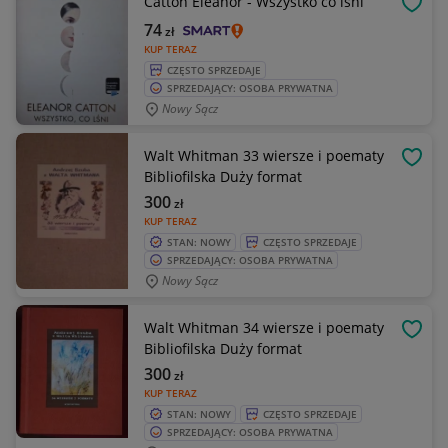
Catton Eleanor - Wszystko co lśni
OBSE
74
zł
KUP TERAZ
CZĘSTO SPRZEDAJE
SPRZEDAJĄCY: OSOBA PRYWATNA
Nowy Sącz
Walt Whitman 33 wiersze i poematy
OBSE
Bibliofilska Duży format
300
zł
KUP TERAZ
STAN: NOWY
CZĘSTO SPRZEDAJE
SPRZEDAJĄCY: OSOBA PRYWATNA
Nowy Sącz
Walt Whitman 34 wiersze i poematy
OBSE
Bibliofilska Duży format
300
zł
KUP TERAZ
STAN: NOWY
CZĘSTO SPRZEDAJE
SPRZEDAJĄCY: OSOBA PRYWATNA