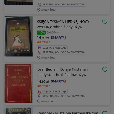
SPRZEDAJĄCY: OSOBA PRYWATNA
Nowy Sącz
KSIĘGA TYSIĄCA I JEDNEJ NOCY -
OBSE
WYBÓR,drobne ślady używ.
24
,99 zł
-40%
14
,99
zł
KUP TERAZ
CZĘSTO SPRZEDAJE
SPRZEDAJĄCY: OSOBA PRYWATNA
Nowy Sącz
Józef Bedier - Dzieje Tristana i
OBSE
Izoldy,stan-brak śladów używ.
14
,99
zł
KUP TERAZ
CZĘSTO SPRZEDAJE
SPRZEDAJĄCY: OSOBA PRYWATNA
Nowy Sącz
Stendhal - Pustelnia Parmeńska,tom