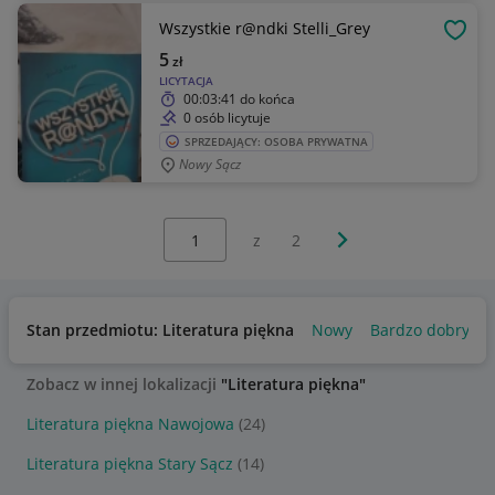
Wszystkie r@ndki Stelli_Grey
OBSE
5
zł
LICYTACJA
00:03:41
do końca
0 osób licytuje
SPRZEDAJĄCY: OSOBA PRYWATNA
Nowy Sącz
Wybierz stronę:
Następna strona
z
2
Stan przedmiotu: Literatura piękna
Nowy
Bardzo dobry
Zobacz w innej lokalizacji
"Literatura piękna"
Literatura piękna Nawojowa
(24)
Literatura piękna Stary Sącz
(14)