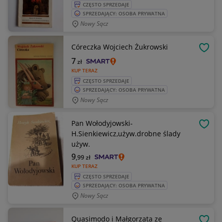
CZĘSTO SPRZEDAJE
SPRZEDAJĄCY: OSOBA PRYWATNA
Nowy Sącz
Córeczka Wojciech Żukrowski
OBSE
7
zł
KUP TERAZ
CZĘSTO SPRZEDAJE
SPRZEDAJĄCY: OSOBA PRYWATNA
Nowy Sącz
Pan Wołodyjowski-
OBSE
H.Sienkiewicz,używ.drobne ślady
używ.
9
,99
zł
KUP TERAZ
CZĘSTO SPRZEDAJE
SPRZEDAJĄCY: OSOBA PRYWATNA
Nowy Sącz
Quasimodo i Małgorzata ze