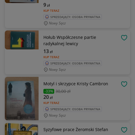
9
zł
KUP TERAZ
SPRZEDAJĄCY: OSOBA PRYWATNA
Nowy Sącz
Hołub Współczesne partie
OBSE
radykalnej lewicy
13
zł
KUP TERAZ
SPRZEDAJĄCY: OSOBA PRYWATNA
Nowy Sącz
Motyl i skrzypce Kristy Cambron
OBSE
30
,00 zł
-33%
20
zł
KUP TERAZ
SPRZEDAJĄCY: OSOBA PRYWATNA
Nowy Sącz
Syzyfowe prace Żeromski Stefan
OBSE