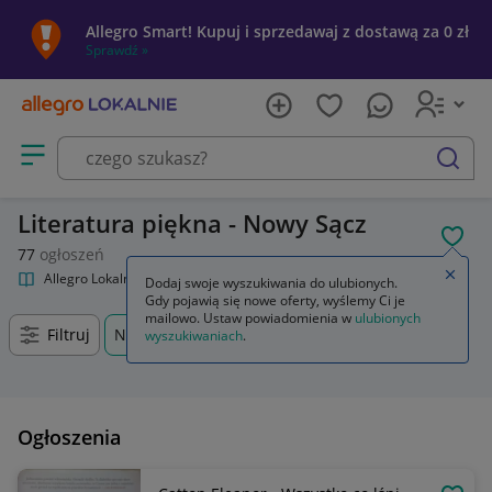
Allegro Smart! Kupuj i sprzedawaj z dostawą za 0 zł
Sprawdź »
Otwórz menu z kategoriami
szukaj
Literatura piękna - Nowy Sącz
POL
77
ogłoszeń
Zamkn
Allegro Lokalnie
Kultura i rozrywka
Książki
Literatura piękna
Dodaj swoje wyszukiwania do ulubionych.
Gdy pojawią się nowe oferty, wyślemy Ci je
mailowo. Ustaw powiadomienia w
ulubionych
Filtruj
Nowy Sącz, Małopolskie, +0 km
wyszukiwaniach
.
Ogłoszenia