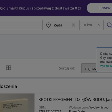
SPRAW
egro Smart! Kupuj i sprzedawaj z dostawą za 0 zł
Miasto
Wyczyść frazę
+
0
km
Odległość
szu
Dodaj sw
Gdy poja
mailowo
wyszuki
k listy
Widok siatki
Sortuj od:
łoszenia
KRÓTKI FRAGMENT DZIEJÓW RODU. Janu
ISBN:
Wydawnictwo:
Wydawnictwo
9788321002774
Poznańskie