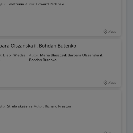
ytuł:
Telefrenia
Autor:
Edward Redliński
Reda
arbara Olszańska il. Bohdan Butenko
ł:
Diabli Wiedzą
Autor:
Maria Błaszczyk Barbara Olszańska il.
.
Bohdan Butenko
Reda
ytuł:
Strefa skażenia
Autor:
Richard Preston