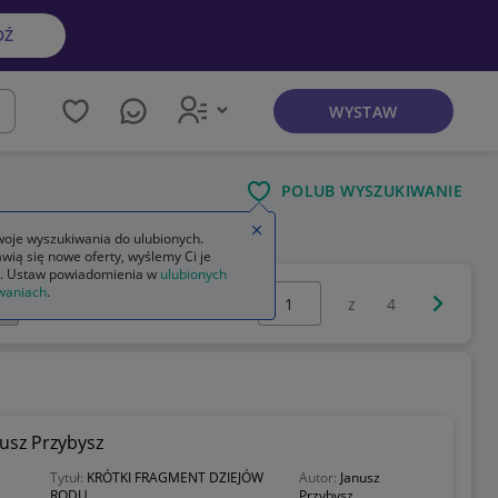
DŹ
WYSTAW
kaj
POLUB WYSZUKIWANIE
Zamknij wskazówkę
oje wyszukiwania do ulubionych.
wią się nowe oferty, wyślemy Ci je
. Ustaw powiadomienia w
ulubionych
Wybierz stronę:
waniach
.
Następna 
z
4
sz Przybysz
Tytuł:
KRÓTKI FRAGMENT DZIEJÓW
Autor:
Janusz
RODU.
Przybysz