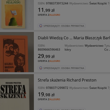
ISBN:
9788373915244
Wydawnictwo:
Świat Książki
T
11
,99
zł
OFERTA Z
ALLEGRO
SPRZEDAJĄCY: OSOBA PRYWATNA
Diabli Wiedzą Co ... Maria Błaszczyk B
ISBN:
Wydawnictwo:
Wydawnictwo
Tytu
8609666596463
Iskry
Co ..
29
,99
zł
OFERTA Z
ALLEGRO
SPRZEDAJĄCY: OSOBA PRYWATNA
Strefa skażenia Richard Preston
ISBN:
9788371299872
Wydawnictwo:
Świat Książki
T
19
,98
zł
OFERTA Z
ALLEGRO