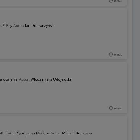
Reda
jeźdźcy
Autor:
Jan Dobraczyński
Reda
a ocalenia
Autor:
Włodzimierz Odojewski
Reda
 MG
Tytuł:
Życie pana Moliera
Autor:
Michaił Bułhakow