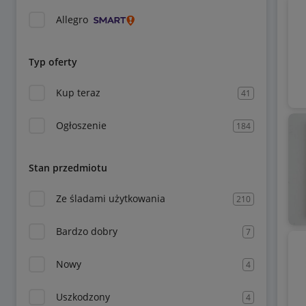
Allegro
Typ oferty
Kup teraz
41
Ogłoszenie
184
Stan przedmiotu
Ze śladami użytkowania
210
Bardzo dobry
7
Nowy
4
Uszkodzony
4