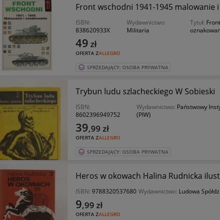
Front wschodni 1941-1945 malowanie i 
ISBN:
Wydawnictwo:
Tytuł:
Fron
838620933X
Militaria
oznakowan
49
zł
OFERTA Z
ALLEGRO
SPRZEDAJĄCY: OSOBA PRYWATNA
Trybun ludu szlacheckiego W Sobieski
ISBN:
Wydawnictwo:
Państwowy Inst
8602396949752
(PIW)
39
,99
zł
OFERTA Z
ALLEGRO
SPRZEDAJĄCY: OSOBA PRYWATNA
Heros w okowach Halina Rudnicka ilustr
ISBN:
9788320537680
Wydawnictwo:
Ludowa Spółdz
9
,99
zł
OFERTA Z
ALLEGRO