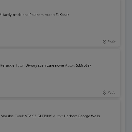
iliardy kradzione Polakom
Autor:
Z. Kozak
Reda
iterackie
Tytuł:
Utwory sceniczne nowe
Autor:
S.Mrożek
Reda
 Morskie
Tytuł:
ATAK Z GŁĘBINY
Autor:
Herbert George Wells