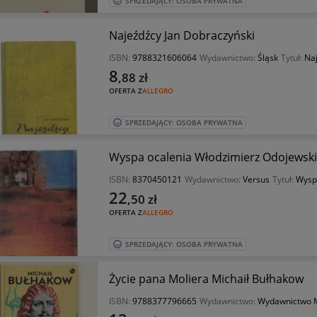
SPRZEDAJĄCY: OSOBA PRYWATNA
Najeźdźcy Jan Dobraczyński
ISBN:
9788321606064
Wydawnictwo:
Śląsk
Tytuł:
Na
8
,88
zł
OFERTA Z
ALLEGRO
SPRZEDAJĄCY: OSOBA PRYWATNA
Wyspa ocalenia Włodzimierz Odojewski
ISBN:
8370450121
Wydawnictwo:
Versus
Tytuł:
Wysp
22
,50
zł
OFERTA Z
ALLEGRO
SPRZEDAJĄCY: OSOBA PRYWATNA
Życie pana Moliera Michaił Bułhakow
ISBN:
9788377796665
Wydawnictwo:
Wydawnictwo