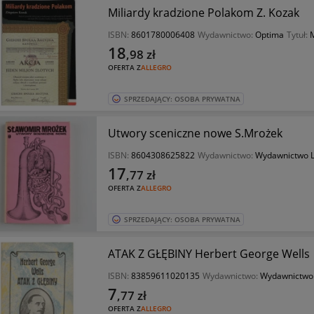
Miliardy kradzione Polakom Z. Kozak
ISBN:
8601780006408
Wydawnictwo:
Optima
Tytuł:
M
18
,98
zł
OFERTA Z
ALLEGRO
SPRZEDAJĄCY: OSOBA PRYWATNA
Utwory sceniczne nowe S.Mrożek
ISBN:
8604308625822
Wydawnictwo:
Wydawnictwo L
17
,77
zł
OFERTA Z
ALLEGRO
SPRZEDAJĄCY: OSOBA PRYWATNA
ATAK Z GŁĘBINY Herbert George Wells
ISBN:
83859611020135
Wydawnictwo:
Wydawnictwo
7
,77
zł
OFERTA Z
ALLEGRO