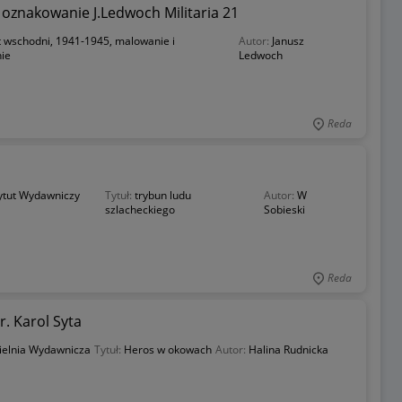
oznakowanie J.Ledwoch Militaria 21
t wschodni, 1941-1945, malowanie i
Autor:
Janusz
ie
Ledwoch
Reda
ytut Wydawniczy
Tytuł:
trybun ludu
Autor:
W
szlacheckiego
Sobieski
Reda
. Karol Syta
ielnia Wydawnicza
Tytuł:
Heros w okowach
Autor:
Halina Rudnicka