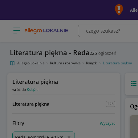
All
Otwórz menu z kategoriami
Literatura piękna - Reda
225
ogłoszeń
Allegro Lokalnie
Kultura i rozrywka
Książki
Literatura piękna
Literatura piękna
Wido
wróć do
Książki
Literatura piękna
225
Og
Filtry
Wyczyść
Reda, Pomorskie, +0 km