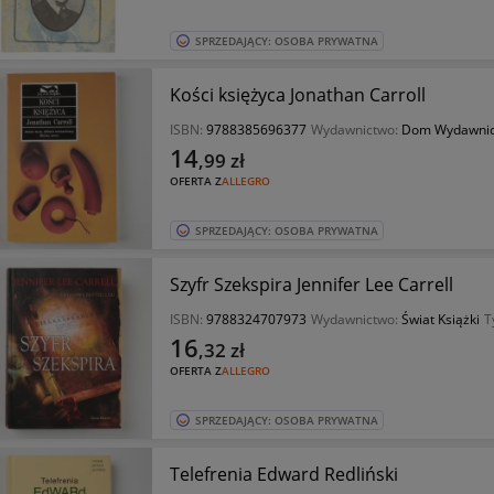
SPRZEDAJĄCY: OSOBA PRYWATNA
Kości księżyca Jonathan Carroll
ISBN:
9788385696377
Wydawnictwo:
Dom Wydawnic
14
,99
zł
OFERTA Z
ALLEGRO
SPRZEDAJĄCY: OSOBA PRYWATNA
Szyfr Szekspira Jennifer Lee Carrell
ISBN:
9788324707973
Wydawnictwo:
Świat Książki
T
16
,32
zł
OFERTA Z
ALLEGRO
SPRZEDAJĄCY: OSOBA PRYWATNA
Telefrenia Edward Redliński