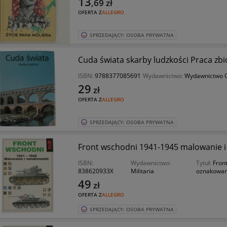
13
,69
zł
OFERTA Z
ALLEGRO
SPRZEDAJĄCY: OSOBA PRYWATNA
Cuda świata skarby ludzkości Praca zb
ISBN:
9788377085691
Wydawnictwo:
Wydawnictwo O
29
zł
OFERTA Z
ALLEGRO
SPRZEDAJĄCY: OSOBA PRYWATNA
Front wschodni 1941-1945 malowanie i 
ISBN:
Wydawnictwo:
Tytuł:
Fron
838620933X
Militaria
oznakowan
49
zł
OFERTA Z
ALLEGRO
SPRZEDAJĄCY: OSOBA PRYWATNA