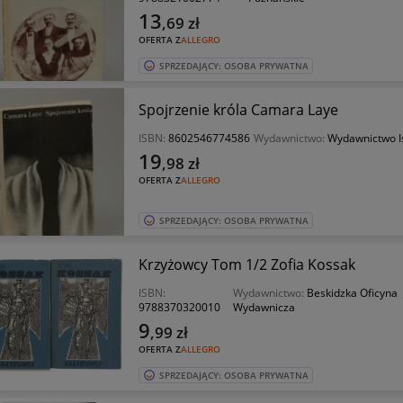
13
,69
zł
OFERTA Z
ALLEGRO
SPRZEDAJĄCY: OSOBA PRYWATNA
Spojrzenie króla Camara Laye
ISBN:
8602546774586
Wydawnictwo:
Wydawnictwo I
19
,98
zł
OFERTA Z
ALLEGRO
SPRZEDAJĄCY: OSOBA PRYWATNA
Krzyżowcy Tom 1/2 Zofia Kossak
ISBN:
Wydawnictwo:
Beskidzka Oficyna
9788370320010
Wydawnicza
9
,99
zł
OFERTA Z
ALLEGRO
SPRZEDAJĄCY: OSOBA PRYWATNA