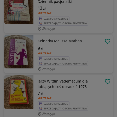
Dziennik pasjonatki
13
zł
KUP TERAZ
CZĘSTO SPRZEDAJE
SPRZEDAJĄCY: OSOBA PRYWATNA
Złotoryja
Kelnerka Melissa Mathan
OBSE
9
zł
KUP TERAZ
CZĘSTO SPRZEDAJE
SPRZEDAJĄCY: OSOBA PRYWATNA
Złotoryja
Jerzy Wittlin Vademecum dla
OBSE
lubiących coś doradzić 1978
7
zł
KUP TERAZ
CZĘSTO SPRZEDAJE
SPRZEDAJĄCY: OSOBA PRYWATNA
Złotoryja