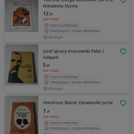
OBSE
Nikodema Dyzmy
12
zł
KUP TERAZ
CZĘSTO SPRZEDAJE
SPRZEDAJĄCY: OSOBA PRYWATNA
Złotoryja
Józef Ignacy Kraszewski Pałac i
OBSE
Folwark
5
zł
KUP TERAZ
CZĘSTO SPRZEDAJE
SPRZEDAJĄCY: OSOBA PRYWATNA
Złotoryja
Honoriusz Balzac Opowiastki Jurne
OBSE
7
zł
KUP TERAZ
CZĘSTO SPRZEDAJE
SPRZEDAJĄCY: OSOBA PRYWATNA