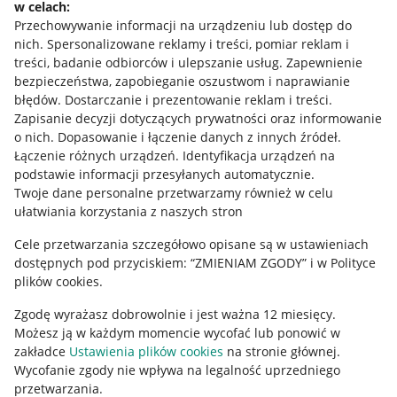
w celach:
Allegro Gadane dla sprzedających
Przechowywanie informacji na urządzeniu lub dostęp do
Allegro Gadane dla kupujących
nich
.
Spersonalizowane reklamy i treści, pomiar reklam i
treści, badanie odbiorców i ulepszanie usług
.
Zapewnienie
Mapa miejscowości
bezpieczeństwa, zapobieganie oszustwom i naprawianie
błędów
.
Dostarczanie i prezentowanie reklam i treści
.
Informacje prawne
Zapisanie decyzji dotyczących prywatności oraz informowanie
o nich
.
Dopasowanie i łączenie danych z innych źródeł
.
Regulamin
Łączenie różnych urządzeń
.
Identyfikacja urządzeń na
podstawie informacji przesyłanych automatycznie
.
Polityka plików "cookies"
Twoje dane personalne przetwarzamy również w celu
ułatwiania korzystania z naszych stron
Ustawienia plików "cookies"
Cele przetwarzania szczegółowo opisane są w ustawieniach
Udostępnianie lokalizacji
dostępnych pod przyciskiem: “ZMIENIAM ZGODY” i w Polityce
Informacje dla Aktu o Usługach Cyfrowych
plików cookies.
Zgodę wyrażasz dobrowolnie i jest ważna 12 miesięcy.
Pobierz aplikację
Możesz ją w każdym momencie wycofać lub ponowić w
zakładce
Ustawienia plików cookies
na stronie głównej.
Wycofanie zgody nie wpływa na legalność uprzedniego
przetwarzania.