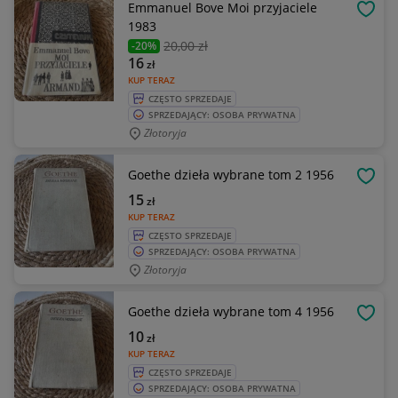
Emmanuel Bove Moi przyjaciele
OBSE
1983
20
,00 zł
-20%
16
zł
KUP TERAZ
CZĘSTO SPRZEDAJE
SPRZEDAJĄCY: OSOBA PRYWATNA
Złotoryja
Goethe dzieła wybrane tom 2 1956
OBSE
15
zł
KUP TERAZ
CZĘSTO SPRZEDAJE
SPRZEDAJĄCY: OSOBA PRYWATNA
Złotoryja
Goethe dzieła wybrane tom 4 1956
OBSE
10
zł
KUP TERAZ
CZĘSTO SPRZEDAJE
SPRZEDAJĄCY: OSOBA PRYWATNA