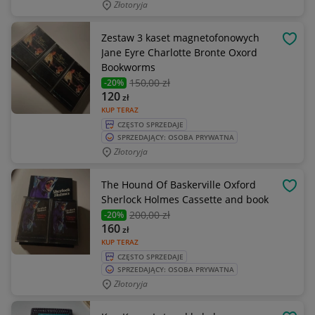
Złotoryja
Zestaw 3 kaset magnetofonowych
OBSE
Jane Eyre Charlotte Bronte Oxord
Bookworms
150
,00 zł
-20%
120
zł
KUP TERAZ
CZĘSTO SPRZEDAJE
SPRZEDAJĄCY: OSOBA PRYWATNA
Złotoryja
The Hound Of Baskerville Oxford
OBSE
Sherlock Holmes Cassette and book
200
,00 zł
-20%
160
zł
KUP TERAZ
CZĘSTO SPRZEDAJE
SPRZEDAJĄCY: OSOBA PRYWATNA
Złotoryja