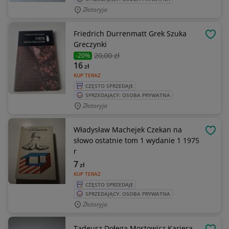
Złotoryja
Friedrich Durrenmatt Grek Szuka
OBSE
Greczynki
20
,00 zł
-20%
16
zł
KUP TERAZ
CZĘSTO SPRZEDAJE
SPRZEDAJĄCY: OSOBA PRYWATNA
Złotoryja
Władysław Machejek Czekan na
OBSE
słowo ostatnie tom 1 wydanie 1 1975
r
7
zł
KUP TERAZ
CZĘSTO SPRZEDAJE
SPRZEDAJĄCY: OSOBA PRYWATNA
Złotoryja
Tadeusz Dołęga Mostowicz Kariera