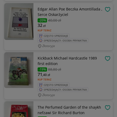
Edgar Allan Poe Beczka Amontillada ,
OBSE
Serce Oskarżyciel
40
,00 zł
-20%
32
zł
KUP TERAZ
CZĘSTO SPRZEDAJE
SPRZEDAJĄCY: OSOBA PRYWATNA
Złotoryja
Kickback Michael Hardcastle 1989
OBSE
first edition
88
,80 zł
-19%
71
,40
zł
KUP TERAZ
CZĘSTO SPRZEDAJE
SPRZEDAJĄCY: OSOBA PRYWATNA
Złotoryja
The Perfumed Garden of the shaykh
OBSE
nefzawi Sir Richard Burton