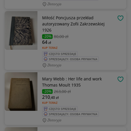
Złotoryja
Miłość Poncjusza przekład
OBSE
autoryzowany Zofii Zakrzewskiej
1926
80
,00 zł
-20%
64
zł
KUP TERAZ
CZĘSTO SPRZEDAJE
SPRZEDAJĄCY: OSOBA PRYWATNA
Złotoryja
Mary Webb : Her life and work
OBSE
Thomas Moult 1935
263
,00 zł
-20%
210
,40
zł
KUP TERAZ
CZĘSTO SPRZEDAJE
SPRZEDAJĄCY: OSOBA PRYWATNA
Złotoryja