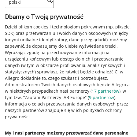
Dbamy o Twoją prywatność
Dzięki plikom cookies i technologiom pokrewnym
(np. piksele,
SDK)
oraz przetwarzaniu Twoich danych osobowych
(między
innymi unikalne identyfikatory, dane przeglądarki)
, możemy
zapewnić, że dopasujemy do Ciebie wyświetlane treści.
Wyrażając zgodę na przechowywanie informacji na
urządzeniu końcowym lub dostęp do nich i przetwarzanie
danych (w tym w obszarze profilowania, analiz rynkowych i
statystycznych) sprawiasz, że łatwiej będzie odnaleźć Ci w
Allegro dokładnie to, czego szukasz i potrzebujesz.
Administratorem Twoich danych osobowych będzie Allegro a
w niektórych przypadkach nasi partnerzy (
17
partnerów
), w
tym tzw. “Zaufani Partnerzy IAB Europe” (
9
partnerów
).
Przydatne informacje
Informacja o celach przetwarzania danych osobowych przez
naszych partnerów znajduje się w ich politykach ochrony
prywatności.
Jak to działa
Napisz do nas
My i nasi partnerzy możemy przetwarzać dane personalne