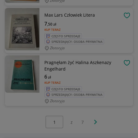
Złotoryja
Max Lars Człowiek Litera
OBSE
7
,50
zł
KUP TERAZ
CZĘSTO SPRZEDAJE
SPRZEDAJĄCY: OSOBA PRYWATNA
Złotoryja
Pragnęłam żyć Halina Aszkenazy
OBSE
Engelhard
6
zł
KUP TERAZ
CZĘSTO SPRZEDAJE
SPRZEDAJĄCY: OSOBA PRYWATNA
Złotoryja
Wybierz stronę:
Następna strona
z
7