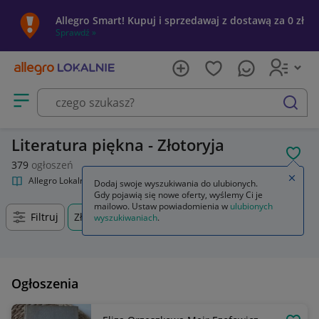
Allegro Smart! Kupuj i sprzedawaj z dostawą za 0 zł
Sprawdź »
Otwórz menu z kategoriami
szukaj
Literatura piękna - Złotoryja
POL
379
ogłoszeń
Zamkn
Allegro Lokalnie
Kultura i rozrywka
Książki
Literatura piękna
Dodaj swoje wyszukiwania do ulubionych.
Gdy pojawią się nowe oferty, wyślemy Ci je
mailowo. Ustaw powiadomienia w
ulubionych
Filtruj
Złotoryja, Dolnośląskie, +0 km
wyszukiwaniach
.
Ogłoszenia