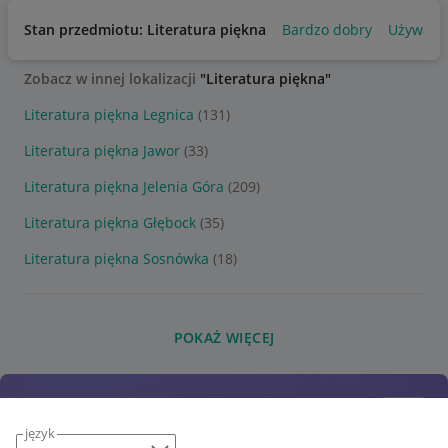
Stan przedmiotu: Literatura piękna
Bardzo dobry
Używany
Zobacz w innej lokalizacji
"Literatura piękna"
Literatura piękna Legnica
(131)
Literatura piękna Jawor
(33)
Literatura piękna Jelenia Góra
(209)
Literatura piękna Głębock
(35)
Literatura piękna Sosnówka
(18)
POKAŻ WIĘCEJ
język