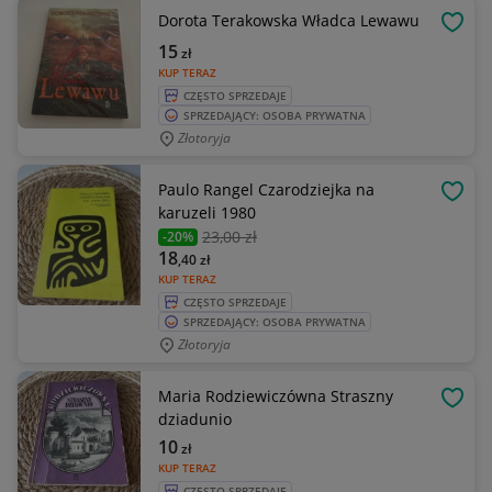
Dorota Terakowska Władca Lewawu
OBSE
15
zł
KUP TERAZ
CZĘSTO SPRZEDAJE
SPRZEDAJĄCY: OSOBA PRYWATNA
Złotoryja
Paulo Rangel Czarodziejka na
OBSE
karuzeli 1980
23
,00 zł
-20%
18
,40
zł
KUP TERAZ
CZĘSTO SPRZEDAJE
SPRZEDAJĄCY: OSOBA PRYWATNA
Złotoryja
Maria Rodziewiczówna Straszny
OBSE
dziadunio
10
zł
KUP TERAZ
CZĘSTO SPRZEDAJE