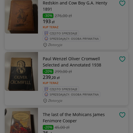
Redskin and Cow Boy G.A. Henty
OBSE
1891
276
,00 zł
-30%
193
zł
KUP TERAZ
CZĘSTO SPRZEDAJE
SPRZEDAJĄCY: OSOBA PRYWATNA
Złotoryja
Paul Wenzel Oliver Cromwell
OBSE
Selected and Annotated 1938
299
,00 zł
-20%
239
,20
zł
KUP TERAZ
CZĘSTO SPRZEDAJE
SPRZEDAJĄCY: OSOBA PRYWATNA
Złotoryja
The last of the Mohicans James
OBSE
Fenimore Cooper
45
,00 zł
-20%