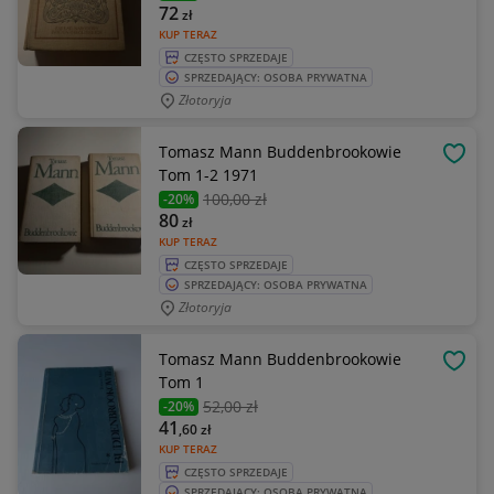
72
zł
KUP TERAZ
CZĘSTO SPRZEDAJE
SPRZEDAJĄCY: OSOBA PRYWATNA
Złotoryja
Tomasz Mann Buddenbrookowie
OBSE
Tom 1-2 1971
100
,00 zł
-20%
80
zł
KUP TERAZ
CZĘSTO SPRZEDAJE
SPRZEDAJĄCY: OSOBA PRYWATNA
Złotoryja
Tomasz Mann Buddenbrookowie
OBSE
Tom 1
52
,00 zł
-20%
41
,60
zł
KUP TERAZ
CZĘSTO SPRZEDAJE
SPRZEDAJĄCY: OSOBA PRYWATNA