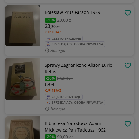
Bolesław Prus Faraon 1989
OBSE
29
,00 zł
-20%
23
,20
zł
KUP TERAZ
CZĘSTO SPRZEDAJE
SPRZEDAJĄCY: OSOBA PRYWATNA
Złotoryja
Sprawy Zagraniczne Alison Lurie
OBSE
Rebis
85
,00 zł
-20%
68
zł
KUP TERAZ
CZĘSTO SPRZEDAJE
SPRZEDAJĄCY: OSOBA PRYWATNA
Złotoryja
Biblioteka Narodowa Adam
OBSE
Mickiewicz Pan Tadeusz 1962
90
,00 zł
-20%