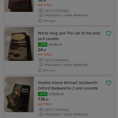
36
zł
KUP TERAZ
CZĘSTO SPRZEDAJE
SPRZEDAJĄCY: OSOBA PRYWATNA
Złotoryja
White Fang and The call of the wild
OBSE
Jack London
30
,00 zł
-20%
24
zł
KUP TERAZ
CZĘSTO SPRZEDAJE
SPRZEDAJĄCY: OSOBA PRYWATNA
Złotoryja
Voodoo Island Michael Duckworth
OBSE
Oxford Bookworms 2 and cassette
170
,00 zł
-20%
136
zł
KUP TERAZ
CZĘSTO SPRZEDAJE
SPRZEDAJĄCY: OSOBA PRYWATNA