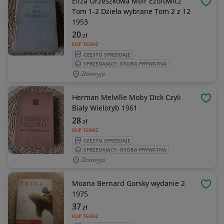
Eliza Orzeszkowa Meir Ezofowicz
OBSE
Tom 1-2 Dzieła wybrane Tom 2 z 12
1953
20
zł
KUP TERAZ
CZĘSTO SPRZEDAJE
SPRZEDAJĄCY: OSOBA PRYWATNA
Złotoryja
Herman Melville Moby Dick Czyli
OBSE
Biały Wieloryb 1961
28
zł
KUP TERAZ
CZĘSTO SPRZEDAJE
SPRZEDAJĄCY: OSOBA PRYWATNA
Złotoryja
Moana Bernard Gorsky wydanie 2
OBSE
1975
37
zł
KUP TERAZ