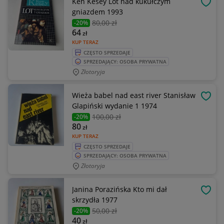
Ken Kesey Lot nad kukułczym
OBSE
gniazdem 1993
80
,00 zł
-20%
64
zł
KUP TERAZ
CZĘSTO SPRZEDAJE
SPRZEDAJĄCY: OSOBA PRYWATNA
Złotoryja
Wieża babel nad east river Stanisław
OBSE
Glapiński wydanie 1 1974
100
,00 zł
-20%
80
zł
KUP TERAZ
CZĘSTO SPRZEDAJE
SPRZEDAJĄCY: OSOBA PRYWATNA
Złotoryja
Janina Porazińska Kto mi dał
OBSE
skrzydła 1977
50
,00 zł
-20%
40
zł