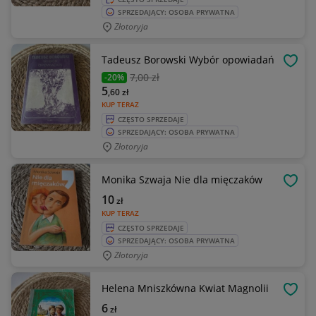
SPRZEDAJĄCY: OSOBA PRYWATNA
Złotoryja
Tadeusz Borowski Wybór opowiadań
OBSE
7
,00 zł
-20%
5
,60
zł
KUP TERAZ
CZĘSTO SPRZEDAJE
SPRZEDAJĄCY: OSOBA PRYWATNA
Złotoryja
Monika Szwaja Nie dla mięczaków
OBSE
10
zł
KUP TERAZ
CZĘSTO SPRZEDAJE
SPRZEDAJĄCY: OSOBA PRYWATNA
Złotoryja
Helena Mniszkówna Kwiat Magnolii
OBSE
6
zł