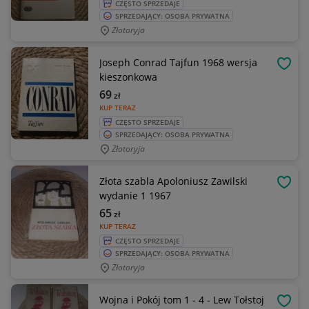
CZĘSTO SPRZEDAJE
SPRZEDAJĄCY: OSOBA PRYWATNA
Złotoryja
Joseph Conrad Tajfun 1968 wersja
OBSE
kieszonkowa
69
zł
KUP TERAZ
CZĘSTO SPRZEDAJE
SPRZEDAJĄCY: OSOBA PRYWATNA
Złotoryja
Złota szabla Apoloniusz Zawilski
OBSE
wydanie 1 1967
65
zł
KUP TERAZ
CZĘSTO SPRZEDAJE
SPRZEDAJĄCY: OSOBA PRYWATNA
Złotoryja
Wojna i Pokój tom 1 - 4 - Lew Tołstoj
OBSE