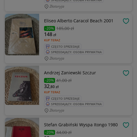
SPRZEDAJĄCY: OSOBA PRYWATNA
Złotoryja
Eliseo Alberto Caracol Beach 2001
OBSE
185
,00 zł
-20%
148
zł
KUP TERAZ
CZĘSTO SPRZEDAJE
SPRZEDAJĄCY: OSOBA PRYWATNA
Złotoryja
Andrzej Zaniewski Szczur
OBSE
41
,00 zł
-20%
32
,80
zł
KUP TERAZ
CZĘSTO SPRZEDAJE
SPRZEDAJĄCY: OSOBA PRYWATNA
Złotoryja
Stefan Grabiński Wyspa Itongo 1980
OBSE
44
,00 zł
-20%