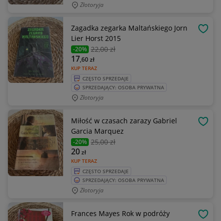
Złotoryja
Zagadka zegarka Maltańskiego Jorn
OBSE
Lier Horst 2015
22
,00 zł
-20%
17
,60
zł
KUP TERAZ
CZĘSTO SPRZEDAJE
SPRZEDAJĄCY: OSOBA PRYWATNA
Złotoryja
Miłość w czasach zarazy Gabriel
OBSE
Garcia Marquez
25
,00 zł
-20%
20
zł
KUP TERAZ
CZĘSTO SPRZEDAJE
SPRZEDAJĄCY: OSOBA PRYWATNA
Złotoryja
Frances Mayes Rok w podróży
OBSE