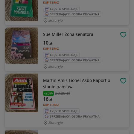
KUP TERAZ
CZĘSTO SPRZEDAJE
SPRZEDAJĄCY: OSOBA PRYWATNA
Złotoryja
Sue Miller Żona senatora
OBSE
10
zł
KUP TERAZ
CZĘSTO SPRZEDAJE
SPRZEDAJĄCY: OSOBA PRYWATNA
Złotoryja
Martin Amis Lionel Asbo Raport o
OBSE
stanie państwa
20
,00 zł
-20%
16
zł
KUP TERAZ
CZĘSTO SPRZEDAJE
SPRZEDAJĄCY: OSOBA PRYWATNA
Złotoryja