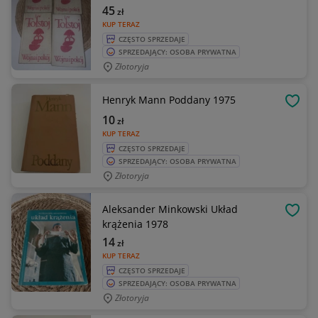
45
zł
KUP TERAZ
CZĘSTO SPRZEDAJE
SPRZEDAJĄCY: OSOBA PRYWATNA
Złotoryja
Henryk Mann Poddany 1975
OBSE
10
zł
KUP TERAZ
CZĘSTO SPRZEDAJE
SPRZEDAJĄCY: OSOBA PRYWATNA
Złotoryja
Aleksander Minkowski Układ
OBSE
krążenia 1978
14
zł
KUP TERAZ
CZĘSTO SPRZEDAJE
SPRZEDAJĄCY: OSOBA PRYWATNA
Złotoryja