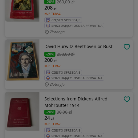
260
,00 zł
-20%
208
zł
KUP TERAZ
CZĘSTO SPRZEDAJE
SPRZEDAJĄCY: OSOBA PRYWATNA
Złotoryja
David Hurwitz Beethoven or Bust
OBSE
250
,00 zł
-20%
200
zł
KUP TERAZ
CZĘSTO SPRZEDAJE
SPRZEDAJĄCY: OSOBA PRYWATNA
Złotoryja
Selections from Dickens Alfred
OBSE
Mohrbutter 1914
30
,00 zł
-20%
24
zł
KUP TERAZ
CZĘSTO SPRZEDAJE
SPRZEDAJĄCY: OSOBA PRYWATNA