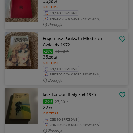
35
,20
zł
KUP TERAZ
CZĘSTO SPRZEDAJE
SPRZEDAJĄCY: OSOBA PRYWATNA
Złotoryja
Eugeniusz Paukszta Młodość i
OBSE
Gwiazdy 1972
44
,00 zł
-20%
35
,20
zł
KUP TERAZ
CZĘSTO SPRZEDAJE
SPRZEDAJĄCY: OSOBA PRYWATNA
Złotoryja
Jack London Biały kieł 1975
OBSE
27
,50 zł
-20%
22
zł
KUP TERAZ
CZĘSTO SPRZEDAJE
SPRZEDAJĄCY: OSOBA PRYWATNA
Złotoryja