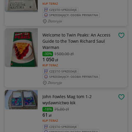
KUP TERAZ
CZĘSTO SPRZEDAJE
SPRZEDAJĄCY: OSOBA PRYWATNA
Złotoryja
Welcome to Twin Peaks: An Access
OBSE
Guide to the Town Richard Saul
Warman
1500
,00 zł
-30%
1 050
zł
KUP TERAZ
CZĘSTO SPRZEDAJE
SPRZEDAJĄCY: OSOBA PRYWATNA
Złotoryja
John Fowles Mag tom 1-2
OBSE
wydawnictwo kik
75
,00 zł
-18%
61
zł
KUP TERAZ
CZĘSTO SPRZEDAJE