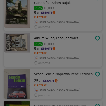
OBSE
Gandolfo - Adam Bujak
10
,00 zł
-10%
9
zł
KUP TERAZ
SPRZEDAJĄCY: OSOBA PRYWATNA
Jaworzno
Album Wilno, Leon Janowicz
OBSE
10
,00 zł
-10%
9
zł
KUP TERAZ
SPRZEDAJĄCY: OSOBA PRYWATNA
Jaworzno
Skoda Felicja Naprawa Rene Cedrych
OBSE
25
zł
KUP TERAZ
SPRZEDAJĄCY: OSOBA PRYWATNA
Jaworzno