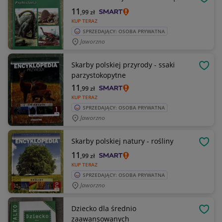
OBSE
11
,99
zł
KUP TERAZ
SPRZEDAJĄCY: OSOBA PRYWATNA
Jaworzno
Skarby polskiej przyrody - ssaki
OBSE
parzystokopytne
11
,99
zł
KUP TERAZ
SPRZEDAJĄCY: OSOBA PRYWATNA
Jaworzno
Skarby polskiej natury - rośliny
OBSE
11
,99
zł
KUP TERAZ
SPRZEDAJĄCY: OSOBA PRYWATNA
Jaworzno
Dziecko dla średnio
OBSE
zaawansowanych