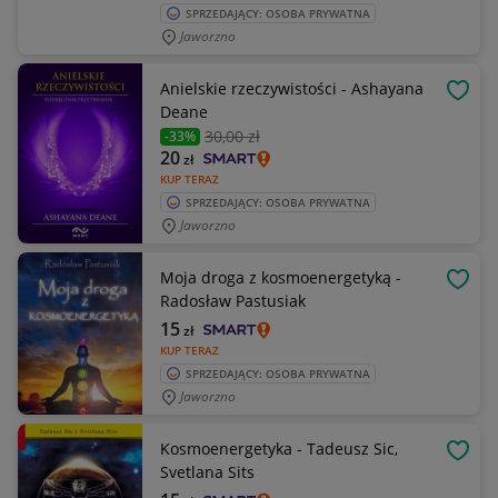
SPRZEDAJĄCY: OSOBA PRYWATNA
Jaworzno
Anielskie rzeczywistości - Ashayana
OBSE
Deane
30
,00 zł
-33%
20
zł
KUP TERAZ
SPRZEDAJĄCY: OSOBA PRYWATNA
Jaworzno
Moja droga z kosmoenergetyką -
OBSE
Radosław Pastusiak
15
zł
KUP TERAZ
SPRZEDAJĄCY: OSOBA PRYWATNA
Jaworzno
Kosmoenergetyka - Tadeusz Sic,
OBSE
Svetlana Sits