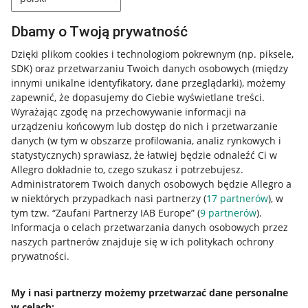
Dbamy o Twoją prywatność
Dzięki plikom cookies i technologiom pokrewnym
(np. piksele,
SDK)
oraz przetwarzaniu Twoich danych osobowych
(między
innymi unikalne identyfikatory, dane przeglądarki)
, możemy
zapewnić, że dopasujemy do Ciebie wyświetlane treści.
Wyrażając zgodę na przechowywanie informacji na
urządzeniu końcowym lub dostęp do nich i przetwarzanie
danych (w tym w obszarze profilowania, analiz rynkowych i
statystycznych) sprawiasz, że łatwiej będzie odnaleźć Ci w
Allegro dokładnie to, czego szukasz i potrzebujesz.
Administratorem Twoich danych osobowych będzie Allegro a
w niektórych przypadkach nasi partnerzy (
17
partnerów
), w
tym tzw. “Zaufani Partnerzy IAB Europe” (
9
partnerów
).
Przydatne informacje
Informacja o celach przetwarzania danych osobowych przez
naszych partnerów znajduje się w ich politykach ochrony
prywatności.
Jak to działa
Napisz do nas
My i nasi partnerzy możemy przetwarzać dane personalne
w celach:
Allegro Gadane dla sprzedających