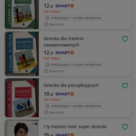
12
zł
KUP TERAZ
SPRZEDAJĄCY: OSOBA PRYWATNA
Jaworzno
Dziecko dla średnio
OBSE
zaawansowanych
12
zł
KUP TERAZ
SPRZEDAJĄCY: OSOBA PRYWATNA
Jaworzno
Dziecko dla początkujących
OBSE
10
zł
KUP TERAZ
SPRZEDAJĄCY: OSOBA PRYWATNA
Jaworzno
I ty możesz mieć super dziecko
OBSE
35
zł