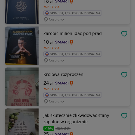
18
zł
KUP TERAZ
SPRZEDAJĄCY: OSOBA PRYWATNA
Jaworzno
Zarobic milion idac pod prad
OBSE
10
zł
KUP TERAZ
SPRZEDAJĄCY: OSOBA PRYWATNA
Jaworzno
Krolowa rozproszen
OBSE
24
zł
KUP TERAZ
SPRZEDAJĄCY: OSOBA PRYWATNA
Jaworzno
Jak skutecznie zlikwidowac stany
OBSE
zapalne w organizmie
30
,00 zł
-16%
25
zł