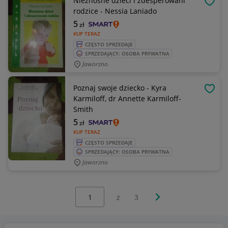
Nieznośne dzieci i zdesperowani
OBSE
rodzice - Nessia Laniado
5
zł
KUP TERAZ
CZĘSTO SPRZEDAJE
SPRZEDAJĄCY: OSOBA PRYWATNA
Jaworzno
Poznaj swoje dziecko - Kyra
OBSE
Karmiloff, dr Annette Karmiloff-
Smith
5
zł
KUP TERAZ
CZĘSTO SPRZEDAJE
SPRZEDAJĄCY: OSOBA PRYWATNA
Jaworzno
Wybierz stronę:
Następna strona
z
3