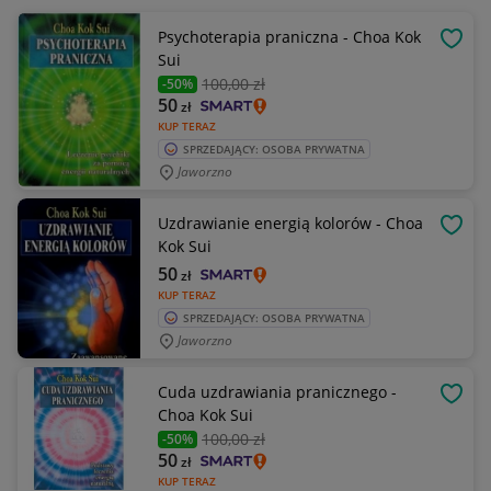
Psychoterapia praniczna - Choa Kok
OBSE
Sui
100
,00 zł
-50%
50
zł
KUP TERAZ
SPRZEDAJĄCY: OSOBA PRYWATNA
Jaworzno
Uzdrawianie energią kolorów - Choa
OBSE
Kok Sui
50
zł
KUP TERAZ
SPRZEDAJĄCY: OSOBA PRYWATNA
Jaworzno
Cuda uzdrawiania pranicznego -
OBSE
Choa Kok Sui
100
,00 zł
-50%
50
zł
KUP TERAZ