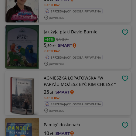
KUP TERAZ
SPRZEDAJĄCY: OSOBA PRYWATNA
Jaworzno
Jak żyją ptaki David Burnie
OBSE
9
,90 zł
-44%
5
,50
zł
KUP TERAZ
SPRZEDAJĄCY: OSOBA PRYWATNA
Jaworzno
AGNIESZKA ŁOPATOWSKA "W
OBSE
PARYŻU MOŻESZ BYĆ KIM CHCESZ "
25
zł
KUP TERAZ
SPRZEDAJĄCY: OSOBA PRYWATNA
Jaworzno
Pamięć doskonała
OBSE
10
zł