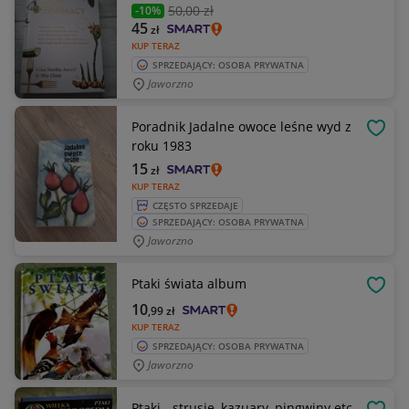
50
,00 zł
-10%
45
zł
KUP TERAZ
SPRZEDAJĄCY: OSOBA PRYWATNA
Jaworzno
Poradnik Jadalne owoce leśne wyd z
OBSE
roku 1983
15
zł
KUP TERAZ
CZĘSTO SPRZEDAJE
SPRZEDAJĄCY: OSOBA PRYWATNA
Jaworzno
Ptaki świata album
OBSE
10
,99
zł
KUP TERAZ
SPRZEDAJĄCY: OSOBA PRYWATNA
Jaworzno
Ptaki - strusie, kazuary, pingwiny etc