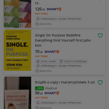
OBSE
cz.
120
zł
KUP TERAZ
SPRZEDAJĄCY: OSOBA PRYWATNA
Jaworzno
Single On Purpose Redefine
OBSE
Everything Find Yourself First John
Kim
70
zł
KUP TERAZ
STAN: NOWY
CZĘSTO SPRZEDAJE
SPRZEDAJĄCY: OSOBA PRYWATNA
Jaworzno
Książki o ciąży i macierzyństwie 3 szt
OBSE
70
,00 zł
-28%
50
zł
KUP TERAZ
SPRZEDAJĄCY: OSOBA PRYWATNA
Jaworzno