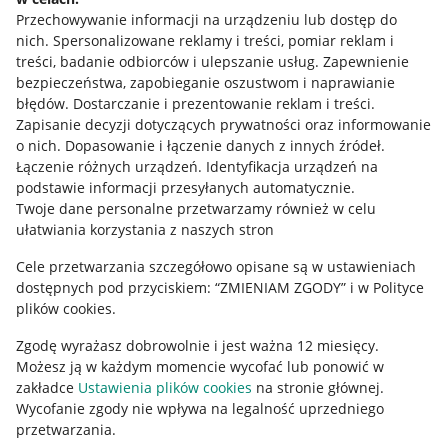
Przechowywanie informacji na urządzeniu lub dostęp do
Allegro Gadane dla kupujących
nich
.
Spersonalizowane reklamy i treści, pomiar reklam i
treści, badanie odbiorców i ulepszanie usług
.
Zapewnienie
Mapa miejscowości
bezpieczeństwa, zapobieganie oszustwom i naprawianie
błędów
.
Dostarczanie i prezentowanie reklam i treści
.
Informacje prawne
Zapisanie decyzji dotyczących prywatności oraz informowanie
o nich
.
Dopasowanie i łączenie danych z innych źródeł
.
Regulamin
Łączenie różnych urządzeń
.
Identyfikacja urządzeń na
podstawie informacji przesyłanych automatycznie
.
Polityka plików "cookies"
Twoje dane personalne przetwarzamy również w celu
ułatwiania korzystania z naszych stron
Ustawienia plików "cookies"
Cele przetwarzania szczegółowo opisane są w ustawieniach
Udostępnianie lokalizacji
dostępnych pod przyciskiem: “ZMIENIAM ZGODY” i w Polityce
Informacje dla Aktu o Usługach Cyfrowych
plików cookies.
Zgodę wyrażasz dobrowolnie i jest ważna 12 miesięcy.
Pobierz aplikację
Możesz ją w każdym momencie wycofać lub ponowić w
zakładce
Ustawienia plików cookies
na stronie głównej.
Wycofanie zgody nie wpływa na legalność uprzedniego
przetwarzania.