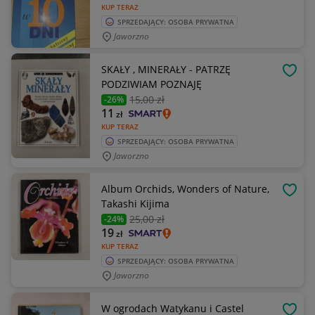
KUP TERAZ
SPRZEDAJĄCY: OSOBA PRYWATNA
Jaworzno
SKAŁY , MINERAŁY - PATRZĘ
OBSE
PODZIWIAM POZNAJĘ
15
,00 zł
-26%
11
zł
KUP TERAZ
SPRZEDAJĄCY: OSOBA PRYWATNA
Jaworzno
Album Orchids, Wonders of Nature,
OBSE
Takashi Kijima
25
,00 zł
-24%
19
zł
KUP TERAZ
SPRZEDAJĄCY: OSOBA PRYWATNA
Jaworzno
W ogrodach Watykanu i Castel