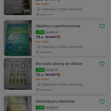
KUP TERAZ
SPRZEDAJĄCY: OSOBA PRYWATNA
Jaworzno
Obietnica superhormonow
OBSE
20
,00 zł
-10%
18
zł
KUP TERAZ
SPRZEDAJĄCY: OSOBA PRYWATNA
Jaworzno
Eko szafa ubieraj sie dobrze
OBSE
20
,00 zł
-25%
15
zł
KUP TERAZ
SPRZEDAJĄCY: OSOBA PRYWATNA
Jaworzno
Ekomedycyna Maslanky
OBSE
30
,00 zł
-23%