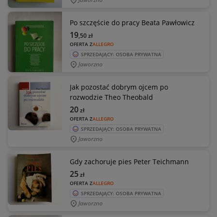
Po szczęście do pracy Beata Pawłowicz
19
,50
zł
OFERTA Z
ALLEGRO
SPRZEDAJĄCY: OSOBA PRYWATNA
Jaworzno
Jak pozostać dobrym ojcem po
rozwodzie Theo Theobald
20
zł
OFERTA Z
ALLEGRO
SPRZEDAJĄCY: OSOBA PRYWATNA
Jaworzno
Gdy zachoruje pies Peter Teichmann
25
zł
OFERTA Z
ALLEGRO
SPRZEDAJĄCY: OSOBA PRYWATNA
Jaworzno