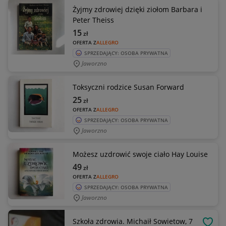
Żyjmy zdrowiej dzięki ziołom Barbara i
Peter Theiss
15
zł
OFERTA Z
ALLEGRO
SPRZEDAJĄCY: OSOBA PRYWATNA
Jaworzno
Toksyczni rodzice Susan Forward
25
zł
OFERTA Z
ALLEGRO
SPRZEDAJĄCY: OSOBA PRYWATNA
Jaworzno
Możesz uzdrowić swoje ciało Hay Louise
49
zł
OFERTA Z
ALLEGRO
SPRZEDAJĄCY: OSOBA PRYWATNA
Jaworzno
Szkoła zdrowia. Michaił Sowietow, 7