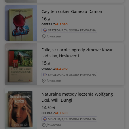
Cały ten cukier Gameau Damon
16
zł
OFERTA Z
ALLEGRO
SPRZEDAJĄCY: OSOBA PRYWATNA
Jaworzno
Folie, szklarnie, ogrody zimowe Kovar
Ladislav, Hoskovec L.
15
zł
OFERTA Z
ALLEGRO
SPRZEDAJĄCY: OSOBA PRYWATNA
Jaworzno
Naturalne metody leczenia Wolfgang
Exel, Willi Dungl
14
,50
zł
OFERTA Z
ALLEGRO
SPRZEDAJĄCY: OSOBA PRYWATNA
Jaworzno