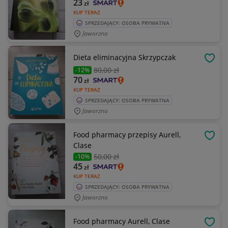
23
zł
KUP TERAZ
SPRZEDAJĄCY: OSOBA PRYWATNA
Jaworzno
Dieta eliminacyjna Skrzypczak
OBSE
80
,00 zł
-12%
70
zł
KUP TERAZ
SPRZEDAJĄCY: OSOBA PRYWATNA
Jaworzno
Food pharmacy przepisy Aurell,
OBSE
Clase
50
,00 zł
-10%
45
zł
KUP TERAZ
SPRZEDAJĄCY: OSOBA PRYWATNA
Jaworzno
Food pharmacy Aurell, Clase
OBSE