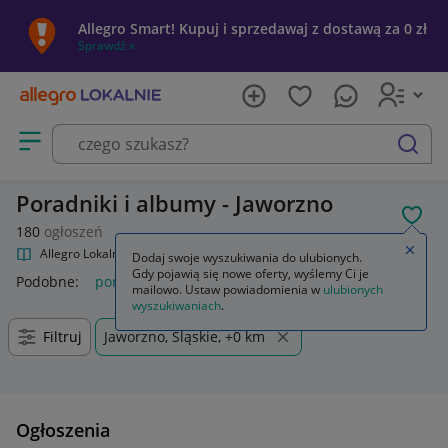
Allegro Smart! Kupuj i sprzedawaj z dostawą za 0 zł
Sprawdź »
Otwórz menu z kategoriami
szukaj
Poradniki i albumy - Jaworzno
POL
180
ogłoszeń
Zamkn
Allegro Lokalnie
Kultura i rozrywka
Książki
Poradniki i albumy
Dodaj swoje wyszukiwania do ulubionych.
Gdy pojawią się nowe oferty, wyślemy Ci je
Podobne:
poradniki i albumy
mailowo. Ustaw powiadomienia w
ulubionych
wyszukiwaniach
.
Filtruj
Jaworzno, Śląskie, +0 km
Ogłoszenia