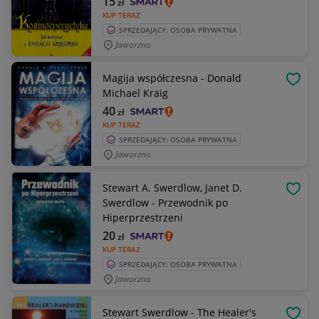
15
zł
KUP TERAZ
SPRZEDAJĄCY: OSOBA PRYWATNA
Jaworzno
Magija współczesna - Donald
OBSE
Michael Kraig
40
zł
KUP TERAZ
SPRZEDAJĄCY: OSOBA PRYWATNA
Jaworzno
Stewart A. Swerdlow, Janet D.
OBSE
Swerdlow - Przewodnik po
Hiperprzestrzeni
20
zł
KUP TERAZ
SPRZEDAJĄCY: OSOBA PRYWATNA
Jaworzno
Stewart Swerdlow - The Healer's