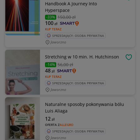
OBSE
Handbook A Journey Into
Hyperspace
150
,00 zł
-33%
100
zł
KUP TERAZ
SPRZEDAJĄCY: OSOBA PRYWATNA
Jaworzno
Stretching w 10 min. H. Hutchinson
OBSE
56
,00 zł
-14%
48
zł
KUP TERAZ
SPRZEDAJĄCY: OSOBA PRYWATNA
Jaworzno
Naturalne sposoby pokonywania bólu
Luis Aliaga
12
zł
OFERTA Z
ALLEGRO
SPRZEDAJĄCY: OSOBA PRYWATNA
Jaworzno