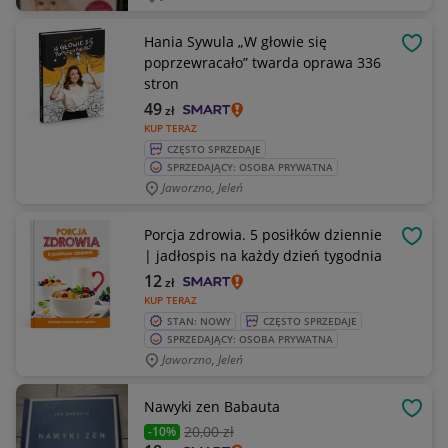
Hania Sywula „W głowie się
OBSE
poprzewracało” twarda oprawa 336
stron
49
zł
KUP TERAZ
CZĘSTO SPRZEDAJE
SPRZEDAJĄCY: OSOBA PRYWATNA
Jaworzno, Jeleń
Porcja zdrowia. 5 posiłków dziennie
OBSE
| jadłospis na każdy dzień tygodnia
12
zł
KUP TERAZ
STAN: NOWY
CZĘSTO SPRZEDAJE
SPRZEDAJĄCY: OSOBA PRYWATNA
Jaworzno, Jeleń
Nawyki zen Babauta
OBSE
20
,00 zł
-10%