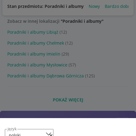
Stan przedmiotu: Poradniki i albumy
Nowy
Bardzo dobry
Zobacz w innej lokalizacji
"Poradniki i albumy"
Poradniki i albumy Libiąż
(12)
Poradniki i albumy Chełmek
(12)
Poradniki i albumy Imielin
(29)
Poradniki i albumy Mysłowice
(57)
Poradniki i albumy Dąbrowa Górnicza
(125)
POKAŻ WIĘCEJ
język