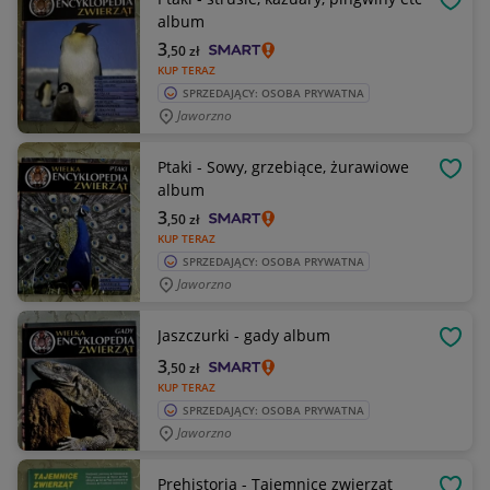
OBSE
album
3
,50
zł
KUP TERAZ
SPRZEDAJĄCY: OSOBA PRYWATNA
Jaworzno
Ptaki - Sowy, grzebiące, żurawiowe
OBSE
album
3
,50
zł
KUP TERAZ
SPRZEDAJĄCY: OSOBA PRYWATNA
Jaworzno
Jaszczurki - gady album
OBSE
3
,50
zł
KUP TERAZ
SPRZEDAJĄCY: OSOBA PRYWATNA
Jaworzno
Prehistoria - Tajemnice zwierząt