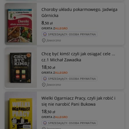
Choroby układu pokarmowego. Jadwiga
Górnicka
8
,50
zł
OFERTA Z
ALLEGRO
SPRZEDAJĄCY: OSOBA PRYWATNA
Jaworzno
Chcę być kimś! czyli jak osiągać cele ...
cz.1 Michał Zawadka
18
,50
zł
OFERTA Z
ALLEGRO
SPRZEDAJĄCY: OSOBA PRYWATNA
Jaworzno
Wielki Ogarniacz Pracy, czyli jak robić i
się nie narobić Pani Bukowa
18
,50
zł
OFERTA Z
ALLEGRO
SPRZEDAJĄCY: OSOBA PRYWATNA
Jaworzno