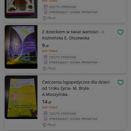
KUP TERAZ
CZĘSTO SPRZEDAJE
SPRZEDAJĄCY: OSOBA PRYWATNA
Płock
Z dzieckiem w świat wartości - I.
OBSE
Koźmińska E. Olszewska
9
zł
KUP TERAZ
CZĘSTO SPRZEDAJE
SPRZEDAJĄCY: OSOBA PRYWATNA
Płock
Ćwiczenia logopedyczne dla dzieci
OBSE
od 1roku życia- M. Bryła
A.Muszyńska
14
zł
KUP TERAZ
CZĘSTO SPRZEDAJE
SPRZEDAJĄCY: OSOBA PRYWATNA
Płock