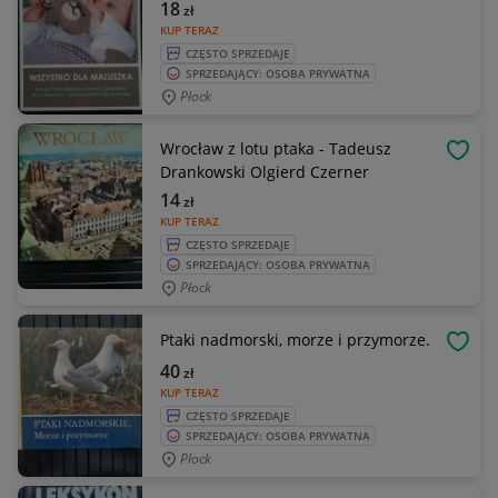
18
zł
KUP TERAZ
CZĘSTO SPRZEDAJE
SPRZEDAJĄCY: OSOBA PRYWATNA
Płock
Wrocław z lotu ptaka - Tadeusz
OBSE
Drankowski Olgierd Czerner
14
zł
KUP TERAZ
CZĘSTO SPRZEDAJE
SPRZEDAJĄCY: OSOBA PRYWATNA
Płock
Ptaki nadmorski, morze i przymorze.
OBSE
40
zł
KUP TERAZ
CZĘSTO SPRZEDAJE
SPRZEDAJĄCY: OSOBA PRYWATNA
Płock