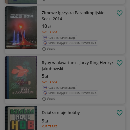
Zimowe Igrzyska Paraolimpijskie
OBSE
Soczi 2014
10
zł
KUP TERAZ
CZĘSTO SPRZEDAJE
SPRZEDAJĄCY: OSOBA PRYWATNA
Płock
Ryby w akwarium - Jarzy Ring Henryk
OBSE
Jakubowski
5
zł
KUP TERAZ
CZĘSTO SPRZEDAJE
SPRZEDAJĄCY: OSOBA PRYWATNA
Płock
Działka moje hobby
OBSE
9
zł
KUP TERAZ