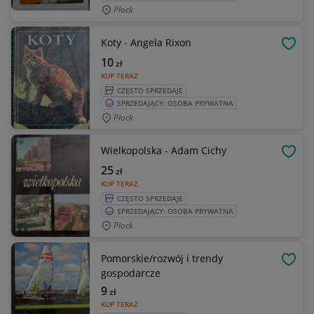
Płock
Koty - Angela Rixon
OBSE
10
zł
KUP TERAZ
CZĘSTO SPRZEDAJE
SPRZEDAJĄCY: OSOBA PRYWATNA
Płock
Wielkopolska - Adam Cichy
OBSE
25
zł
KUP TERAZ
CZĘSTO SPRZEDAJE
SPRZEDAJĄCY: OSOBA PRYWATNA
Płock
Pomorskie/rozwój i trendy
OBSE
gospodarcze
9
zł
KUP TERAZ