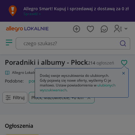
Allegro Smart! Kupuj i sprzedawaj z dostawą za 0 zł
Sprawdź »
Otwórz menu z kategoriami
szukaj
Poradniki i albumy - Płock
214
ogłoszeń
POL
Allegro Lokalnie
Kultura i rozrywka
Książki
Poradniki i albumy
Zamkn
Dodaj swoje wyszukiwania do ulubionych.
Gdy pojawią się nowe oferty, wyślemy Ci je
Podobne:
poradniki i albumy
mailowo. Ustaw powiadomienia w
ulubionych
wyszukiwaniach
.
Filtruj
Płock, Mazowieckie, +0 km
Ogłoszenia