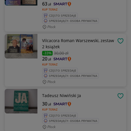
63
zł
KUP TERAZ
CZĘSTO SPRZEDAJE
SPRZEDAJĄCY: OSOBA PRYWATNA
Płock
Vilcacora Roman Warszewski, zestaw
OBSE
2 książek
30
,00 zł
-33%
20
zł
KUP TERAZ
CZĘSTO SPRZEDAJE
SPRZEDAJĄCY: OSOBA PRYWATNA
Płock
Tadeusz Niwiński Ja
OBSE
30
zł
KUP TERAZ
CZĘSTO SPRZEDAJE
SPRZEDAJĄCY: OSOBA PRYWATNA
Płock