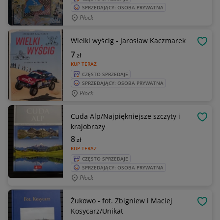
SPRZEDAJĄCY: OSOBA PRYWATNA
Płock
Wielki wyścig - Jarosław Kaczmarek
OBSE
7
zł
KUP TERAZ
CZĘSTO SPRZEDAJE
SPRZEDAJĄCY: OSOBA PRYWATNA
Płock
Cuda Alp/Najpiękniejsze szczyty i
OBSE
krajobrazy
8
zł
KUP TERAZ
CZĘSTO SPRZEDAJE
SPRZEDAJĄCY: OSOBA PRYWATNA
Płock
Żukowo - fot. Zbigniew i Maciej
OBSE
Kosycarz/Unikat