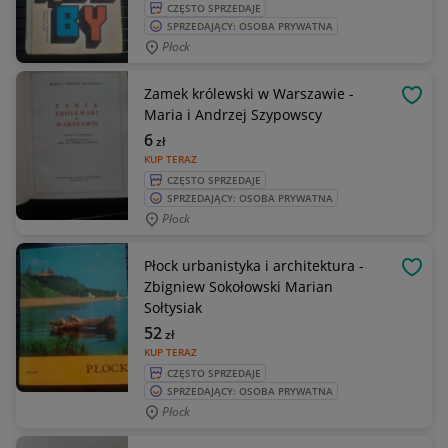
CZĘSTO SPRZEDAJE
SPRZEDAJĄCY: OSOBA PRYWATNA
Płock
Zamek królewski w Warszawie -
OBSE
Maria i Andrzej Szypowscy
6
zł
KUP TERAZ
CZĘSTO SPRZEDAJE
SPRZEDAJĄCY: OSOBA PRYWATNA
Płock
Płock urbanistyka i architektura -
OBSE
Zbigniew Sokołowski Marian
Sołtysiak
52
zł
KUP TERAZ
CZĘSTO SPRZEDAJE
SPRZEDAJĄCY: OSOBA PRYWATNA
Płock