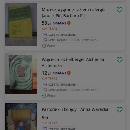
Możesz wygrać z rakiem i alergia
OBSE
Janusz Pić, Barbara Pić
58
zł
KUP TERAZ
CZĘSTO SPRZEDAJE
SPRZEDAJĄCY: OSOBA PRYWATNA
Płock
Wojciech Eichelberger Alchemia
OBSE
Alchemika
12
zł
KUP TERAZ
CZĘSTO SPRZEDAJE
SPRZEDAJĄCY: OSOBA PRYWATNA
Płock
Pastorałki i kolędy - Anna Warecka
OBSE
9
zł
KUP TERAZ
CZĘSTO SPRZEDAJE