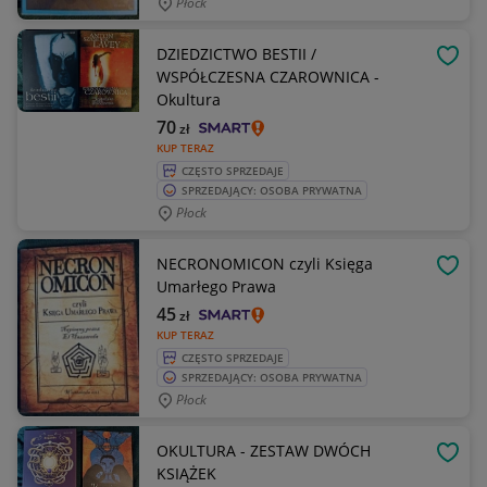
Płock
DZIEDZICTWO BESTII /
OBSE
WSPÓŁCZESNA CZAROWNICA -
Okultura
70
zł
KUP TERAZ
CZĘSTO SPRZEDAJE
SPRZEDAJĄCY: OSOBA PRYWATNA
Płock
NECRONOMICON czyli Księga
OBSE
Umarłego Prawa
45
zł
KUP TERAZ
CZĘSTO SPRZEDAJE
SPRZEDAJĄCY: OSOBA PRYWATNA
Płock
OKULTURA - ZESTAW DWÓCH
OBSE
KSIĄŻEK