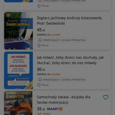
SPRZEDAJĄCY: OSOBA PRYWATNA
Płock
Żeglarz jachtowy Andrzej Kolaszewski,
Piotr Świdwiński
45
zł
OFERTA Z
ALLEGRO
SPRZEDAJĄCY: OSOBA PRYWATNA
Płock
Jak mówić, żeby dzieci nas słuchały, jak
słuchać, żeby dzieci do nas mówiły
30
zł
OFERTA Z
ALLEGRO
SPRZEDAJĄCY: OSOBA PRYWATNA
Płock
Samochody świata –książka dla
OBSE
fanów motoryzacji
35
zł
KUP TERAZ