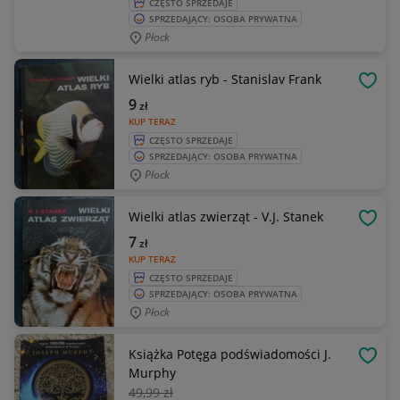
CZĘSTO SPRZEDAJE
SPRZEDAJĄCY: OSOBA PRYWATNA
Płock
Wielki atlas ryb - Stanislav Frank
OBSE
9
zł
KUP TERAZ
CZĘSTO SPRZEDAJE
SPRZEDAJĄCY: OSOBA PRYWATNA
Płock
Wielki atlas zwierząt - V.J. Stanek
OBSE
7
zł
KUP TERAZ
CZĘSTO SPRZEDAJE
SPRZEDAJĄCY: OSOBA PRYWATNA
Płock
Książka Potęga podświadomości J.
OBSE
Murphy
49
,99 zł