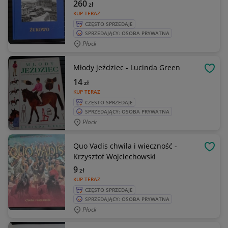
260
zł
KUP TERAZ
CZĘSTO SPRZEDAJE
SPRZEDAJĄCY: OSOBA PRYWATNA
Płock
Młody jeździec - Lucinda Green
OBSE
14
zł
KUP TERAZ
CZĘSTO SPRZEDAJE
SPRZEDAJĄCY: OSOBA PRYWATNA
Płock
Quo Vadis chwila i wieczność -
OBSE
Krzysztof Wojciechowski
9
zł
KUP TERAZ
CZĘSTO SPRZEDAJE
SPRZEDAJĄCY: OSOBA PRYWATNA
Płock