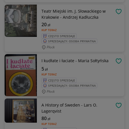
Teatr Miejski im. J. Słowackiego w
OBSE
Krakowie - Andrzej Kadłuczka
20
zł
KUP TERAZ
CZĘSTO SPRZEDAJE
SPRZEDAJĄCY: OSOBA PRYWATNA
Płock
I kudłate i łaciate - Maria Sołtyńska
OBSE
5
zł
KUP TERAZ
CZĘSTO SPRZEDAJE
SPRZEDAJĄCY: OSOBA PRYWATNA
Płock
A History of Sweden - Lars O.
OBSE
Lagerqvist
80
zł
KUP TERAZ