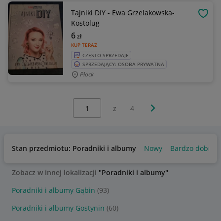
Tajniki DIY - Ewa Grzelakowska-
OBSE
Kostolug
6
zł
KUP TERAZ
CZĘSTO SPRZEDAJE
SPRZEDAJĄCY: OSOBA PRYWATNA
Płock
Wybierz stronę:
Następna strona
z
4
Stan przedmiotu: Poradniki i albumy
Nowy
Bardzo dobry
Zobacz w innej lokalizacji
"Poradniki i albumy"
Poradniki i albumy Gąbin
(93)
Poradniki i albumy Gostynin
(60)