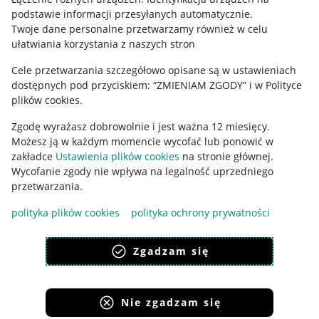
podstawie informacji przesyłanych automatycznie
.
Polityka plików "cookies"
Twoje dane personalne przetwarzamy również w celu
ułatwiania korzystania z naszych stron
Ustawienia plików "cookies"
Cele przetwarzania szczegółowo opisane są w ustawieniach
Udostępnianie lokalizacji
dostępnych pod przyciskiem: “ZMIENIAM ZGODY” i w Polityce
Informacje dla Aktu o Usługach Cyfrowych
plików cookies.
Zgodę wyrażasz dobrowolnie i jest ważna 12 miesięcy.
Pobierz aplikację
Możesz ją w każdym momencie wycofać lub ponowić w
zakładce
Ustawienia plików cookies
na stronie głównej.
Wycofanie zgody nie wpływa na legalność uprzedniego
przetwarzania.
polityka plików cookies
polityka ochrony prywatności
Zgadzam się
Nie zgadzam się
Korzystanie z serwisu oznacza akceptację
regulaminu
.