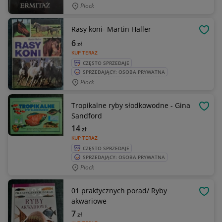
Płock
Rasy koni- Martin Haller
OBSE
6
zł
KUP TERAZ
CZĘSTO SPRZEDAJE
SPRZEDAJĄCY: OSOBA PRYWATNA
Płock
Tropikalne ryby słodkowodne - Gina
OBSE
Sandford
14
zł
KUP TERAZ
CZĘSTO SPRZEDAJE
SPRZEDAJĄCY: OSOBA PRYWATNA
Płock
01 praktycznych porad/ Ryby
OBSE
akwariowe
7
zł