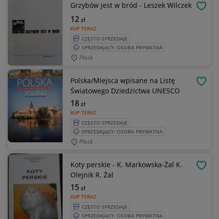
Grzybów jest w bród - Leszek Wilczek
OBSE
12
zł
KUP TERAZ
CZĘSTO SPRZEDAJE
SPRZEDAJĄCY: OSOBA PRYWATNA
Płock
Polska/Miejsca wpisane na Listę
OBSE
Światowego Dziedzictwa UNESCO
18
zł
KUP TERAZ
CZĘSTO SPRZEDAJE
SPRZEDAJĄCY: OSOBA PRYWATNA
Płock
Koty perskie - K. Markowska-Żal K.
OBSE
Olejnik R. Żal
15
zł
KUP TERAZ
CZĘSTO SPRZEDAJE
SPRZEDAJĄCY: OSOBA PRYWATNA