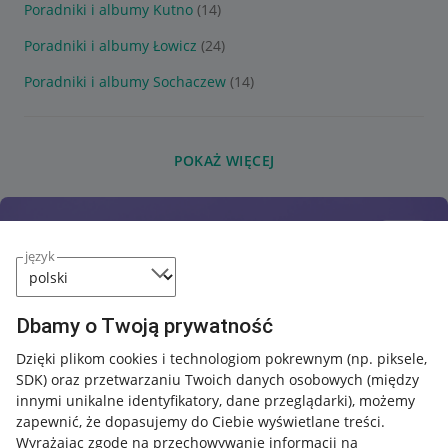
Poradniki i albumy Kutno
(14)
Poradniki i albumy Łowicz
(24)
Poradniki i albumy Sochaczew
(14)
POKAŻ WIĘCEJ
język
Dbamy o Twoją prywatność
Dzięki plikom cookies i technologiom pokrewnym
(np. piksele,
SDK)
oraz przetwarzaniu Twoich danych osobowych
(między
innymi unikalne identyfikatory, dane przeglądarki)
, możemy
zapewnić, że dopasujemy do Ciebie wyświetlane treści.
Wyrażając zgodę na przechowywanie informacji na