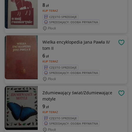
8
zł
KUP TERAZ
CZĘSTO SPRZEDAJE
SPRZEDAJĄCY: OSOBA PRYWATNA
Płock
Wielka encyklopedia Jana Pawła II/
OBSE
tom II
6
zł
KUP TERAZ
CZĘSTO SPRZEDAJE
SPRZEDAJĄCY: OSOBA PRYWATNA
Płock
Zdumiewający świat/Zdumiewające
OBSE
motyle
9
zł
KUP TERAZ
CZĘSTO SPRZEDAJE
SPRZEDAJĄCY: OSOBA PRYWATNA
Płock