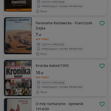
CZĘSTO SPRZEDAJE
SPRZEDAJĄCY: OSOBA PRYWATNA
Płock
Panorama Racławicka - Franciszek
OBSE
Ziejka
7
zł
KUP TERAZ
CZĘSTO SPRZEDAJE
SPRZEDAJĄCY: OSOBA PRYWATNA
Płock
Kronika kobiet/1993
OBSE
10
zł
KUP TERAZ
CZĘSTO SPRZEDAJE
SPRZEDAJĄCY: OSOBA PRYWATNA
Płock
O mój rozmarynie - śpiewnik
OBSE
1914/39