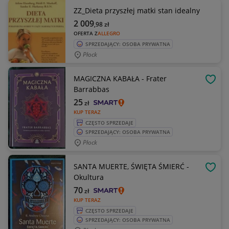
ZZ_Dieta przyszłej matki stan idealny
2 009
,98
zł
OFERTA Z
ALLEGRO
SPRZEDAJĄCY: OSOBA PRYWATNA
Płock
MAGICZNA KABAŁA - Frater
OBSE
Barrabbas
25
zł
KUP TERAZ
CZĘSTO SPRZEDAJE
SPRZEDAJĄCY: OSOBA PRYWATNA
Płock
SANTA MUERTE, ŚWIĘTA ŚMIERĆ -
OBSE
Okultura
70
zł
KUP TERAZ
CZĘSTO SPRZEDAJE
SPRZEDAJĄCY: OSOBA PRYWATNA