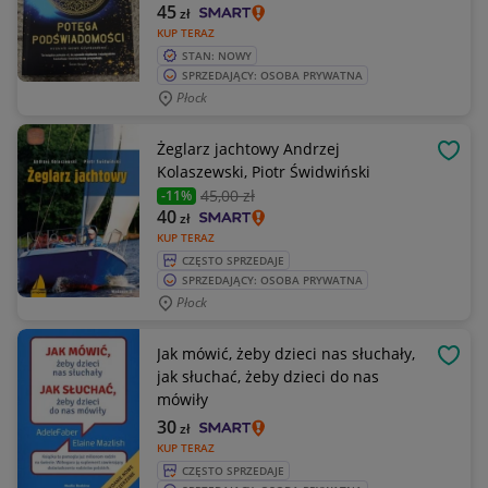
45
zł
KUP TERAZ
STAN: NOWY
SPRZEDAJĄCY: OSOBA PRYWATNA
Płock
Żeglarz jachtowy Andrzej
OBSE
Kolaszewski, Piotr Świdwiński
45
,00 zł
-11%
40
zł
KUP TERAZ
CZĘSTO SPRZEDAJE
SPRZEDAJĄCY: OSOBA PRYWATNA
Płock
Jak mówić, żeby dzieci nas słuchały,
OBSE
jak słuchać, żeby dzieci do nas
mówiły
30
zł
KUP TERAZ
CZĘSTO SPRZEDAJE