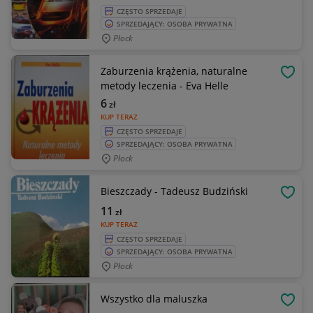
CZĘSTO SPRZEDAJE
SPRZEDAJĄCY: OSOBA PRYWATNA
Płock
Zaburzenia krążenia, naturalne
OBSE
metody leczenia - Eva Helle
6
zł
KUP TERAZ
CZĘSTO SPRZEDAJE
SPRZEDAJĄCY: OSOBA PRYWATNA
Płock
Bieszczady - Tadeusz Budziński
OBSE
11
zł
KUP TERAZ
CZĘSTO SPRZEDAJE
SPRZEDAJĄCY: OSOBA PRYWATNA
Płock
Wszystko dla maluszka
OBSE