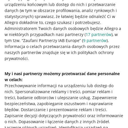
urządzeniu końcowym lub dostęp do nich i przetwarzanie
danych (w tym w obszarze profilowania, analiz rynkowych i
statystycznych) sprawiasz, że łatwiej będzie odnaleźć Ci w
Allegro dokładnie to, czego szukasz i potrzebujesz.
Administratorem Twoich danych osobowych będzie Allegro a
w niektórych przypadkach nasi partnerzy (
17
partnerów
), w
tym tzw. “Zaufani Partnerzy IAB Europe” (
9
partnerów
).
Przydatne informacje
Informacja o celach przetwarzania danych osobowych przez
naszych partnerów znajduje się w ich politykach ochrony
prywatności.
Jak to działa
Napisz do nas
My i nasi partnerzy możemy przetwarzać dane personalne
w celach:
Allegro Gadane dla sprzedających
Przechowywanie informacji na urządzeniu lub dostęp do
Allegro Gadane dla kupujących
nich
.
Spersonalizowane reklamy i treści, pomiar reklam i
treści, badanie odbiorców i ulepszanie usług
.
Zapewnienie
Mapa miejscowości
bezpieczeństwa, zapobieganie oszustwom i naprawianie
błędów
.
Dostarczanie i prezentowanie reklam i treści
.
Informacje prawne
Zapisanie decyzji dotyczących prywatności oraz informowanie
o nich
.
Dopasowanie i łączenie danych z innych źródeł
.
Regulamin
Łączenie różnych urządzeń
.
Identyfikacja urządzeń na