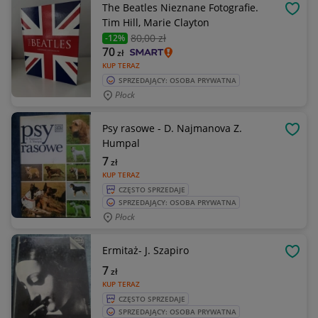
The Beatles Nieznane Fotografie.
OBSE
Tim Hill, Marie Clayton
80
,00 zł
-12%
70
zł
KUP TERAZ
SPRZEDAJĄCY: OSOBA PRYWATNA
Płock
Psy rasowe - D. Najmanova Z.
OBSE
Humpal
7
zł
KUP TERAZ
CZĘSTO SPRZEDAJE
SPRZEDAJĄCY: OSOBA PRYWATNA
Płock
Ermitaż- J. Szapiro
OBSE
7
zł
KUP TERAZ
CZĘSTO SPRZEDAJE
SPRZEDAJĄCY: OSOBA PRYWATNA