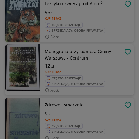
Leksykon zwierząt od A do Ż
OBSE
9
zł
KUP TERAZ
CZĘSTO SPRZEDAJE
SPRZEDAJĄCY: OSOBA PRYWATNA
Płock
Monografia przyrodnicza Gminy
OBSE
Warszawa - Centrum
12
zł
KUP TERAZ
CZĘSTO SPRZEDAJE
SPRZEDAJĄCY: OSOBA PRYWATNA
Płock
Zdrowo i smacznie
OBSE
9
zł
KUP TERAZ
CZĘSTO SPRZEDAJE
SPRZEDAJĄCY: OSOBA PRYWATNA
Płock