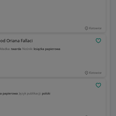
Katowice
ood Oriana Fallaci
OBSERWU
kładka:
twarda
Nośnik:
książka papierowa
Katowice
OBSERWU
ka papierowa
Język publikacji:
polski