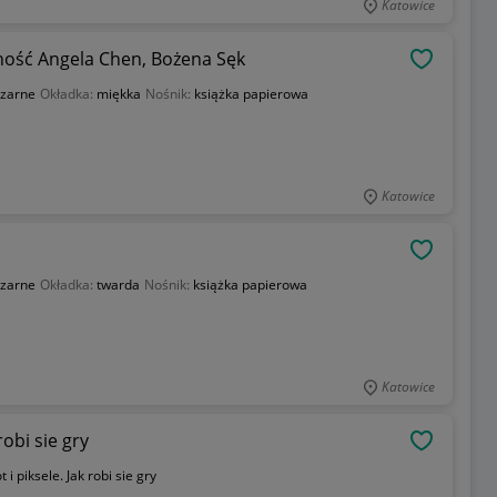
Katowice
ność Angela Chen, Bożena Sęk
OBSERWU
zarne
Okładka:
miękka
Nośnik:
książka papierowa
Katowice
OBSERWU
zarne
Okładka:
twarda
Nośnik:
książka papierowa
Katowice
robi sie gry
OBSERWU
 i piksele. Jak robi sie gry