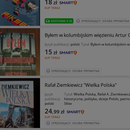
18
zł
KUP TERAZ
DOSTAWA 0 ZŁ
SPRZEDAJĄCY: OSOBA PRYWATNA
Byłem w kolumbijskim więzieniu Artur 
Język publikacji:
polski
Tytuł:
Byłem w kolumbijskim w
15
zł
KUP TERAZ
SPRZEDAJĄCY: OSOBA PRYWATNA
Rafał Ziemkiewicz "Wielka Polska"
Język
Tytuł:
Wielka Polska, Rafał A. Ziemkiewicz,
publikacji:
historyczna, polityka, dzieje Polski, patri
polski
Słów
24
,99
zł
KUP TERAZ
SPRZEDAJĄCY: OSOBA PRYWATNA