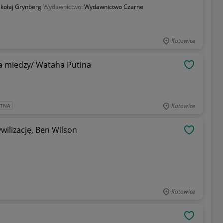
kołaj Grynberg
Wydawnictwo:
Wydawnictwo Czarne
Katowice
a miedzy/ Wataha Putina
OBSERWU
Katowice
ATNA
ywilizację, Ben Wilson
OBSERWU
Katowice
OBSERWU