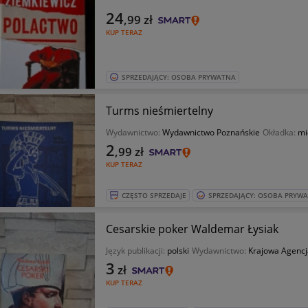
24
,99
zł
KUP TERAZ
SPRZEDAJĄCY: OSOBA PRYWATNA
Turms nieśmiertelny
Wydawnictwo:
Wydawnictwo Poznańskie
Okładka:
mi
2
,99
zł
KUP TERAZ
CZĘSTO SPRZEDAJE
SPRZEDAJĄCY: OSOBA PRYW
Cesarskie poker Waldemar Łysiak
Język publikacji:
polski
Wydawnictwo:
Krajowa Agenc
3
zł
KUP TERAZ