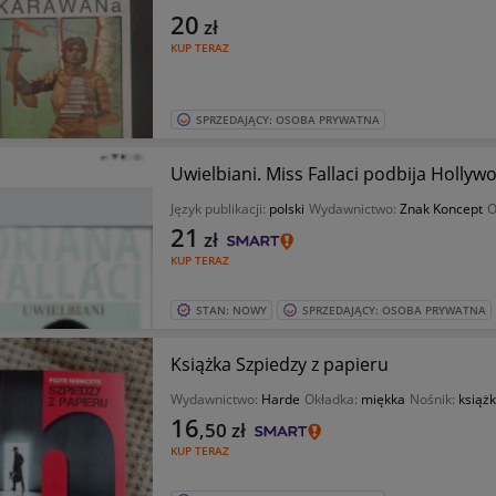
20
zł
KUP TERAZ
SPRZEDAJĄCY: OSOBA PRYWATNA
Uwielbiani. Miss Fallaci podbija Hollyw
Język publikacji:
polski
Wydawnictwo:
Znak Koncept
O
21
zł
KUP TERAZ
STAN: NOWY
SPRZEDAJĄCY: OSOBA PRYWATNA
Książka Szpiedzy z papieru
Wydawnictwo:
Harde
Okładka:
miękka
Nośnik:
książ
16
,50
zł
KUP TERAZ