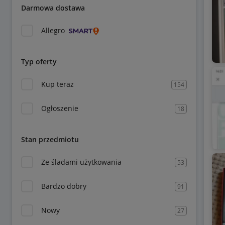
Darmowa dostawa
Allegro
Typ oferty
Kup teraz
154
Ogłoszenie
18
Stan przedmiotu
Ze śladami użytkowania
53
Bardzo dobry
91
Nowy
27