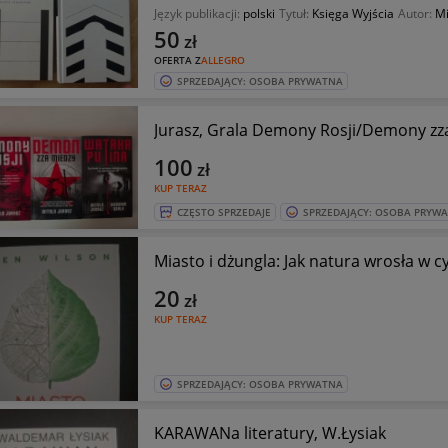
Język publikacji:
polski
Tytuł:
Księga Wyjścia
Autor:
Mi
50
zł
OFERTA Z
ALLEGRO
SPRZEDAJĄCY: OSOBA PRYWATNA
Jurasz, Grala Demony Rosji/Demony zz
100
zł
KUP TERAZ
CZĘSTO SPRZEDAJE
SPRZEDAJĄCY: OSOBA PRYW
Miasto i dżungla: Jak natura wrosła w c
20
zł
KUP TERAZ
SPRZEDAJĄCY: OSOBA PRYWATNA
KARAWANa literatury, W.Łysiak