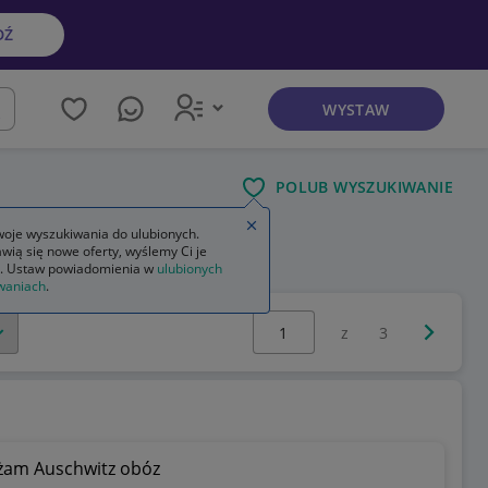
DŹ
WYSTAW
kaj
POLUB WYSZUKIWANIE
Zamknij wskazówkę
oje wyszukiwania do ulubionych.
wią się nowe oferty, wyślemy Ci je
. Ustaw powiadomienia w
ulubionych
waniach
.
Wybierz stronę:
Następna 
z
3
rżam Auschwitz obóz