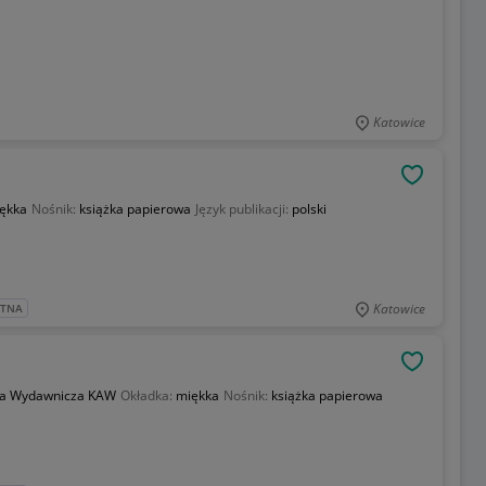
Katowice
OBSERWU
ękka
Nośnik:
książka papierowa
Język publikacji:
polski
Katowice
ATNA
OBSERWU
ja Wydawnicza KAW
Okładka:
miękka
Nośnik:
książka papierowa