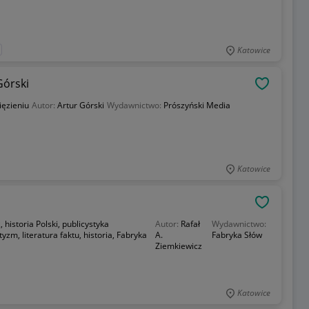
Katowice
Górski
OBSERWU
ięzieniu
Autor:
Artur Górski
Wydawnictwo:
Prószyński Media
Katowice
OBSERWU
 historia Polski, publicystyka
Autor:
Rafał
Wydawnictwo:
otyzm, literatura faktu, historia, Fabryka
A.
Fabryka Słów
Ziemkiewicz
Katowice