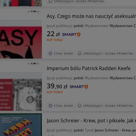
SPRZEDAJĄCY: OSOBA PRYWATNA
Asy. Czego może nas nauczyć aseksual
Język publikacji:
polski
Wydawnictwo:
Wydawnictwo C
22
zł
KUP TERAZ
STAN: NOWY
SPRZEDAJĄCY: OSOBA PRYWATNA
Imperium bólu Patrick Radden Keefe
Język publikacji:
polski
Wydawnictwo:
Wydawnictwo C
39
,90
zł
KUP TERAZ
STAN: NOWY
SPRZEDAJĄCY: OSOBA PRYWATNA
Jason Schreier - Krew, pot i piksele. Jak 
Język publikacji:
polski
Tytuł:
Jason Schreier - Krew, pot