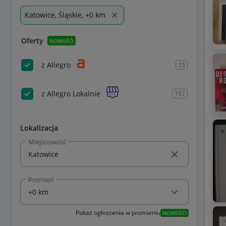
Katowice, Śląskie, +0 km
Oferty
NOWOŚĆ!
z Allegro
15
z Allegro Lokalnie
157
Lokalizacja
Miejscowość
Promień
Pokaż ogłoszenia w promieniu
NOWOŚĆ!