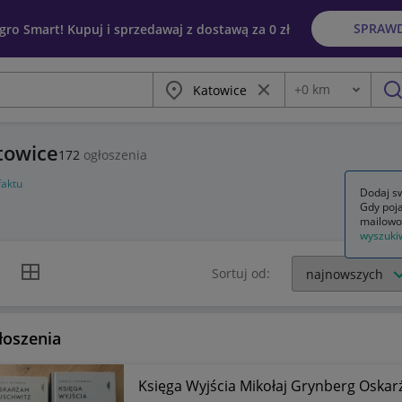
SPRAW
egro Smart! Kupuj i sprzedawaj z dostawą za 0 zł
Miasto
Wyczyść frazę
+
0
km
Odległość
szu
atowice
172
ogłoszenia
faktu
Dodaj sw
Gdy poja
mailowo
wyszuki
k listy
Widok siatki
Sortuj od:
łoszenia
Księga Wyjścia Mikołaj Grynberg Oska