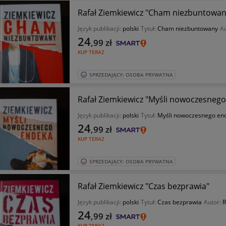
Rafał Ziemkiewicz "Cham niezbuntowan
Język publikacji:
polski
Tytuł:
Cham niezbuntowany
A
24
,99
zł
KUP TERAZ
SPRZEDAJĄCY: OSOBA PRYWATNA
Rafał Ziemkiewicz "Myśli nowoczesneg
Język publikacji:
polski
Tytuł:
Myśli nowoczesnego en
24
,99
zł
KUP TERAZ
SPRZEDAJĄCY: OSOBA PRYWATNA
Rafał Ziemkiewicz "Czas bezprawia"
Język publikacji:
polski
Tytuł:
Czas bezprawia
Autor:
R
24
,99
zł
KUP TERAZ