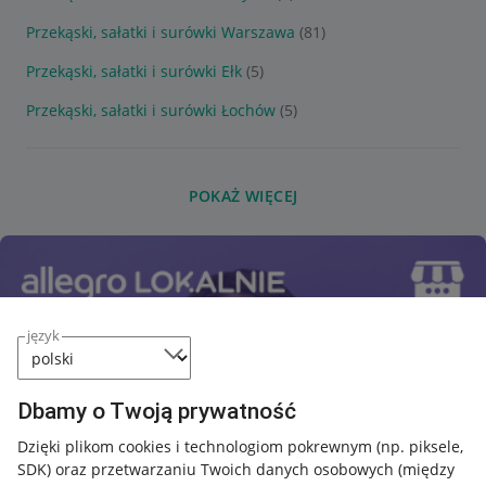
Przekąski, sałatki i surówki Warszawa
(81)
Przekąski, sałatki i surówki Ełk
(5)
Przekąski, sałatki i surówki Łochów
(5)
POKAŻ WIĘCEJ
język
Dbamy o Twoją prywatność
Dzięki plikom cookies i technologiom pokrewnym
(np. piksele,
SDK)
oraz przetwarzaniu Twoich danych osobowych
(między