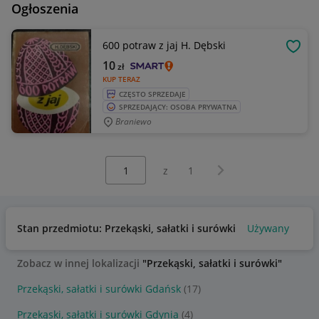
Ogłoszenia
600 potraw z jaj H. Dębski
OBSE
10
zł
KUP TERAZ
CZĘSTO SPRZEDAJE
SPRZEDAJĄCY: OSOBA PRYWATNA
Braniewo
Wybierz stronę:
Następna strona
z
1
Stan przedmiotu: Przekąski, sałatki i surówki
Używany
Zobacz w innej lokalizacji
"Przekąski, sałatki i surówki"
Przekąski, sałatki i surówki Gdańsk
(17)
Przekąski, sałatki i surówki Gdynia
(4)