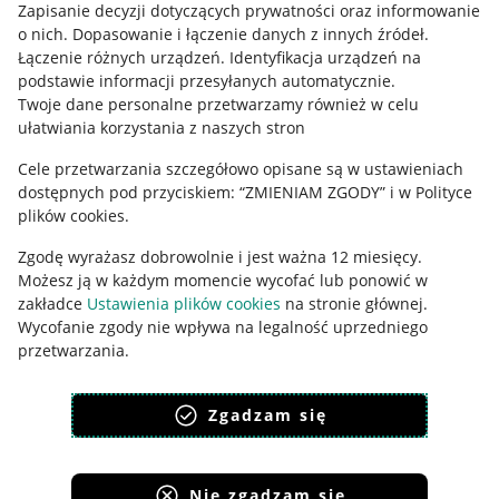
Zapisanie decyzji dotyczących prywatności oraz informowanie
Regulamin
o nich
.
Dopasowanie i łączenie danych z innych źródeł
.
Polityka plików "cookies"
Łączenie różnych urządzeń
.
Identyfikacja urządzeń na
podstawie informacji przesyłanych automatycznie
.
Ustawienia plików "cookies"
Twoje dane personalne przetwarzamy również w celu
ułatwiania korzystania z naszych stron
Udostępnianie lokalizacji
Cele przetwarzania szczegółowo opisane są w ustawieniach
Informacje dla Aktu o Usługach Cyfrowych
dostępnych pod przyciskiem: “ZMIENIAM ZGODY” i w Polityce
plików cookies.
Pobierz aplikację
Zgodę wyrażasz dobrowolnie i jest ważna 12 miesięcy.
Możesz ją w każdym momencie wycofać lub ponowić w
zakładce
Ustawienia plików cookies
na stronie głównej.
Wycofanie zgody nie wpływa na legalność uprzedniego
przetwarzania.
polityka plików cookies
polityka ochrony prywatności
Zgadzam się
Nie zgadzam się