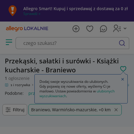
Allegro Smart! Kupuj i sprzedawaj z dostawą za 0 zł
Sprawdź »
Otwórz menu z kategoriami
szukaj
Przekąski, sałatki i surówki - Książki
kucharskie - Braniewo
POL
1
ogłoszenie
Zamkn
Dodaj swoje wyszukiwania do ulubionych.
Kultura i rozrywka
Książki
Kuchnia, potrawy
Przekąski, sałatki i surówki
Gdy pojawią się nowe oferty, wyślemy Ci je
mailowo. Ustaw powiadomienia w
ulubionych
Podobne:
przekąski sałatki i surówki
wyszukiwaniach
.
Filtruj
Braniewo, Warmińsko-mazurskie, +0 km