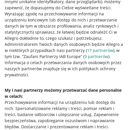
innymi unikalne identyfikatory, dane przeglądarki)
, możemy
zapewnić, że dopasujemy do Ciebie wyświetlane treści.
Wyrażając zgodę na przechowywanie informacji na
urządzeniu końcowym lub dostęp do nich i przetwarzanie
danych (w tym w obszarze profilowania, analiz rynkowych i
statystycznych) sprawiasz, że łatwiej będzie odnaleźć Ci w
Allegro dokładnie to, czego szukasz i potrzebujesz.
Administratorem Twoich danych osobowych będzie Allegro a
w niektórych przypadkach nasi partnerzy (
17
partnerów
), w
Przydatne informacje
tym tzw. “Zaufani Partnerzy IAB Europe” (
9
partnerów
).
Informacja o celach przetwarzania danych osobowych przez
Jak to działa
naszych partnerów znajduje się w ich politykach ochrony
prywatności.
Napisz do nas
Allegro Gadane dla sprzedających
My i nasi partnerzy możemy przetwarzać dane personalne
w celach:
Allegro Gadane dla kupujących
Przechowywanie informacji na urządzeniu lub dostęp do
Mapa miejscowości
nich
.
Spersonalizowane reklamy i treści, pomiar reklam i
treści, badanie odbiorców i ulepszanie usług
.
Zapewnienie
Informacje prawne
bezpieczeństwa, zapobieganie oszustwom i naprawianie
błędów
.
Dostarczanie i prezentowanie reklam i treści
.