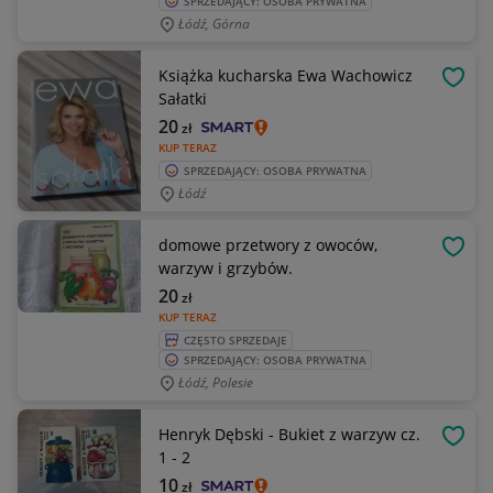
SPRZEDAJĄCY: OSOBA PRYWATNA
Łódź, Górna
Książka kucharska Ewa Wachowicz
OBSE
Sałatki
20
zł
KUP TERAZ
SPRZEDAJĄCY: OSOBA PRYWATNA
Łódź
domowe przetwory z owoców,
OBSE
warzyw i grzybów.
20
zł
KUP TERAZ
CZĘSTO SPRZEDAJE
SPRZEDAJĄCY: OSOBA PRYWATNA
Łódź, Polesie
Henryk Dębski - Bukiet z warzyw cz.
OBSE
1 - 2
10
zł