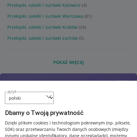
Przekąski, sałatki i surówki Katowice
(4)
Przekąski, sałatki i surówki Warszawa
(81)
Przekąski, sałatki i surówki Kraków
(24)
Przekąski, sałatki i surówki Łochów
(5)
POKAŻ WIĘCEJ
język
Dbamy o Twoją prywatność
Dzięki plikom cookies i technologiom pokrewnym
(np. piksele,
SDK)
oraz przetwarzaniu Twoich danych osobowych
(między
innymi unikalne identyfikatory, dane przeglądarki)
, możemy