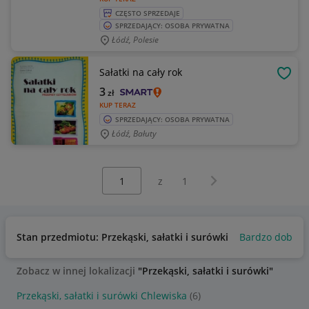
CZĘSTO SPRZEDAJE
SPRZEDAJĄCY: OSOBA PRYWATNA
Łódź, Polesie
Sałatki na cały rok
OBSE
3
zł
KUP TERAZ
SPRZEDAJĄCY: OSOBA PRYWATNA
Łódź, Bałuty
Wybierz stronę:
Następna strona
z
1
Stan przedmiotu: Przekąski, sałatki i surówki
Bardzo dobry
Zobacz w innej lokalizacji
"Przekąski, sałatki i surówki"
Przekąski, sałatki i surówki Chlewiska
(6)