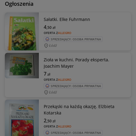
Ogłoszenia
Sałatki. Elke Fuhrmann
4
,50
zł
OFERTA Z
ALLEGRO
SPRZEDAJĄCY: OSOBA PRYWATNA
Łódź
Zioła w kuchni. Porady eksperta.
Joachim Mayer
7
zł
OFERTA Z
ALLEGRO
SPRZEDAJĄCY: OSOBA PRYWATNA
Łódź
Przekąski na każdą okazję. Elżbieta
Kotarska
2
,50
zł
OFERTA Z
ALLEGRO
SPRZEDAJĄCY: OSOBA PRYWATNA