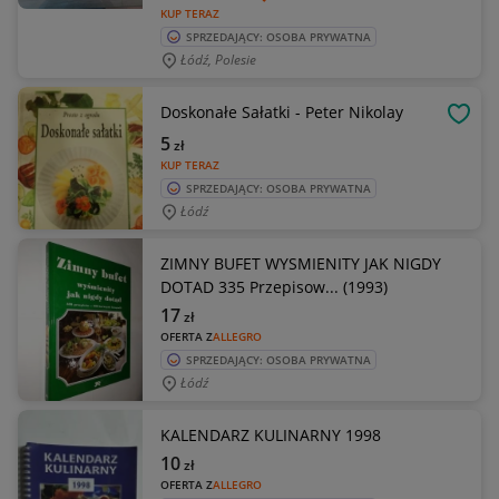
KUP TERAZ
SPRZEDAJĄCY: OSOBA PRYWATNA
Łódź, Polesie
Doskonałe Sałatki - Peter Nikolay
OBSE
5
zł
KUP TERAZ
SPRZEDAJĄCY: OSOBA PRYWATNA
Łódź
ZIMNY BUFET WYSMIENITY JAK NIGDY
DOTAD 335 Przepisow... (1993)
17
zł
OFERTA Z
ALLEGRO
SPRZEDAJĄCY: OSOBA PRYWATNA
Łódź
KALENDARZ KULINARNY 1998
10
zł
OFERTA Z
ALLEGRO