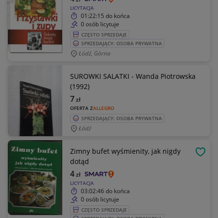
LICYTACJA
01:22:15
do końca
0 osób licytuje
CZĘSTO SPRZEDAJE
SPRZEDAJĄCY: OSOBA PRYWATNA
Łódź, Górna
SUROWKI SALATKI - Wanda Piotrowska
(1992)
7
zł
OFERTA Z
ALLEGRO
SPRZEDAJĄCY: OSOBA PRYWATNA
Łódź
Zimny bufet wyśmienity, jak nigdy
OBSE
dotąd
4
zł
LICYTACJA
03:02:46
do końca
0 osób licytuje
CZĘSTO SPRZEDAJE