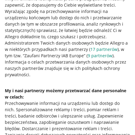
zapewnić, że dopasujemy do Ciebie wyświetlane treści.
Wyrażając zgodę na przechowywanie informacji na
urządzeniu końcowym lub dostęp do nich i przetwarzanie
danych (w tym w obszarze profilowania, analiz rynkowych i
statystycznych) sprawiasz, że łatwiej będzie odnaleźć Ci w
Allegro dokładnie to, czego szukasz i potrzebujesz.
Administratorem Twoich danych osobowych będzie Allegro a
w niektórych przypadkach nasi partnerzy (
17
partnerów
), w
tym tzw. “Zaufani Partnerzy IAB Europe” (
9
partnerów
).
Przydatne informacje
Informacja o celach przetwarzania danych osobowych przez
naszych partnerów znajduje się w ich politykach ochrony
prywatności.
Jak to działa
Napisz do nas
My i nasi partnerzy możemy przetwarzać dane personalne
w celach:
Allegro Gadane dla sprzedających
Przechowywanie informacji na urządzeniu lub dostęp do
Allegro Gadane dla kupujących
nich
.
Spersonalizowane reklamy i treści, pomiar reklam i
treści, badanie odbiorców i ulepszanie usług
.
Zapewnienie
Mapa miejscowości
bezpieczeństwa, zapobieganie oszustwom i naprawianie
błędów
.
Dostarczanie i prezentowanie reklam i treści
.
Informacje prawne
Zapisanie decyzji dotyczących prywatności oraz informowanie