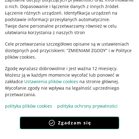
o nich
.
Dopasowanie i łączenie danych z innych źródeł
.
Regulamin
Łączenie różnych urządzeń
.
Identyfikacja urządzeń na
podstawie informacji przesyłanych automatycznie
.
Polityka plików "cookies"
Twoje dane personalne przetwarzamy również w celu
ułatwiania korzystania z naszych stron
Ustawienia plików "cookies"
Cele przetwarzania szczegółowo opisane są w ustawieniach
Udostępnianie lokalizacji
dostępnych pod przyciskiem: “ZMIENIAM ZGODY” i w Polityce
Informacje dla Aktu o Usługach Cyfrowych
plików cookies.
Zgodę wyrażasz dobrowolnie i jest ważna 12 miesięcy.
Pobierz aplikację
Możesz ją w każdym momencie wycofać lub ponowić w
zakładce
Ustawienia plików cookies
na stronie głównej.
Wycofanie zgody nie wpływa na legalność uprzedniego
przetwarzania.
polityka plików cookies
polityka ochrony prywatności
Zgadzam się