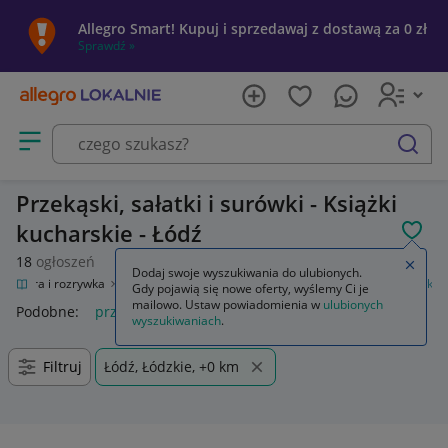
Allegro Smart! Kupuj i sprzedawaj z dostawą za 0 zł
Sprawdź »
Otwórz menu z kategoriami
szukaj
Przekąski, sałatki i surówki - Książki
kucharskie - Łódź
POL
18
ogłoszeń
Zamkn
Dodaj swoje wyszukiwania do ulubionych.
Kultura i rozrywka
Książki
Kuchnia, potrawy
Przekąski, sałatki i surówki
Gdy pojawią się nowe oferty, wyślemy Ci je
mailowo. Ustaw powiadomienia w
ulubionych
Podobne:
przekąski sałatki i surówki
wyszukiwaniach
.
Filtruj
Łódź, Łódzkie, +0 km