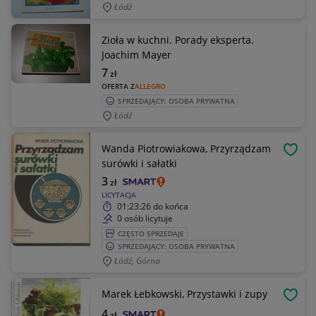
Łódź
Zioła w kuchni. Porady eksperta.
Joachim Mayer
7
zł
OFERTA Z
ALLEGRO
SPRZEDAJĄCY: OSOBA PRYWATNA
Łódź
Wanda Piotrowiakowa, Przyrządzam
OBSE
surówki i sałatki
3
zł
LICYTACJA
01:23:26
do końca
0 osób licytuje
CZĘSTO SPRZEDAJE
SPRZEDAJĄCY: OSOBA PRYWATNA
Łódź, Górna
Marek Łebkowski, Przystawki i zupy
OBSE
4
zł