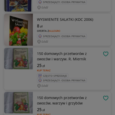
SPRZEDAJĄCY: OSOBA PRYWATNA
Łódź
WYSMIENITE SALATKI (KDC 2006)
8
zł
OFERTA Z
ALLEGRO
SPRZEDAJĄCY: OSOBA PRYWATNA
Łódź
150 domowych przetworów z
OBSE
owoców i warzyw. R. Miernik
25
zł
KUP TERAZ
CZĘSTO SPRZEDAJE
SPRZEDAJĄCY: OSOBA PRYWATNA
Łódź
150 domowych przetworów z
OBSE
owoców, warzyw i grzybów
25
zł
KUP TERAZ