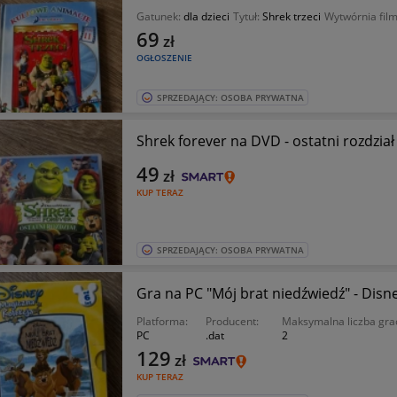
Gatunek:
dla dzieci
Tytuł:
Shrek trzeci
Wytwórnia fil
69
zł
OGŁOSZENIE
SPRZEDAJĄCY: OSOBA PRYWATNA
Shrek forever na DVD - ostatni rozdział
49
zł
KUP TERAZ
SPRZEDAJĄCY: OSOBA PRYWATNA
Gra na PC "Mój brat niedźwiedź" - Disn
Platforma:
Producent:
Maksymalna liczba gra
PC
.dat
2
129
zł
KUP TERAZ