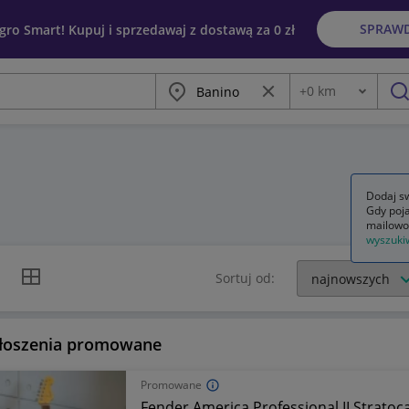
SPRAW
egro Smart! Kupuj i sprzedawaj z dostawą za 0 zł
Miasto
Wyczyść frazę
+
0
km
Odległość
szu
Dodaj sw
Gdy poja
mailowo
wyszuki
k listy
Widok siatki
Sortuj od:
łoszenia promowane
Promowane
Fender America Professional II Stratoc