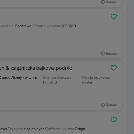
Banino
OBSERWU
 wydania:
Podstawa
Granice wiekowe (PEGI):
3
Banino
tch & księżniczka bajkowa podróż
OBSERWU
 pack Disney - witch &
Granice wiekowe
Wersja językowa:
(PEGI):
3
Polska
Banino
OBSERWU
dows
Tryb gry:
singleplayer
Platforma klucza:
Origin