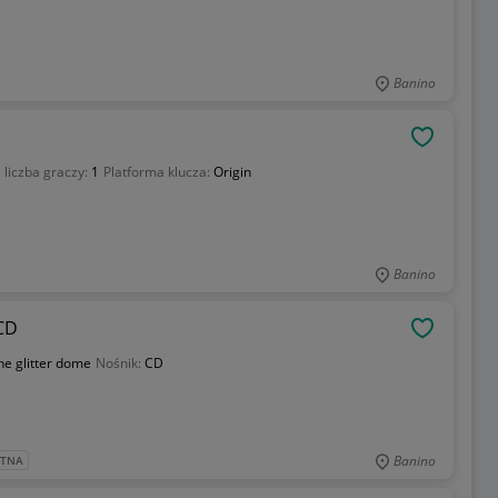
Banino
OBSERWU
 liczba graczy:
1
Platforma klucza:
Origin
Banino
CD
OBSERWU
e glitter dome
Nośnik:
CD
Banino
ATNA