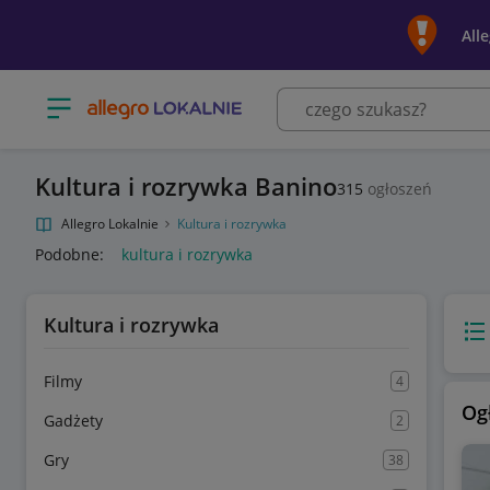
All
Otwórz menu z kategoriami
Kultura i rozrywka Banino
315
ogłoszeń
Allegro Lokalnie
Kultura i rozrywka
Podobne:
kultura i rozrywka
Kultura i rozrywka
Wido
Filmy
4
Og
Gadżety
2
Gry
38