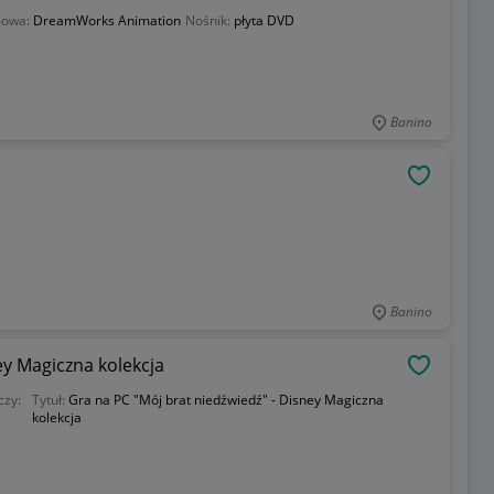
mowa:
DreamWorks Animation
Nośnik:
płyta DVD
Banino
OBSERWU
Banino
ey Magiczna kolekcja
OBSERWU
czy:
Tytuł:
Gra na PC "Mój brat niedźwiedź" - Disney Magiczna
kolekcja