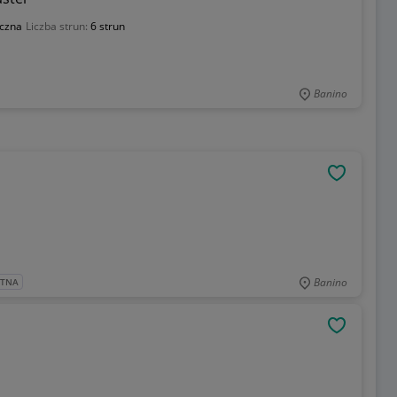
czna
Liczba strun:
6 strun
Banino
OBSERWU
Banino
ATNA
OBSERWU