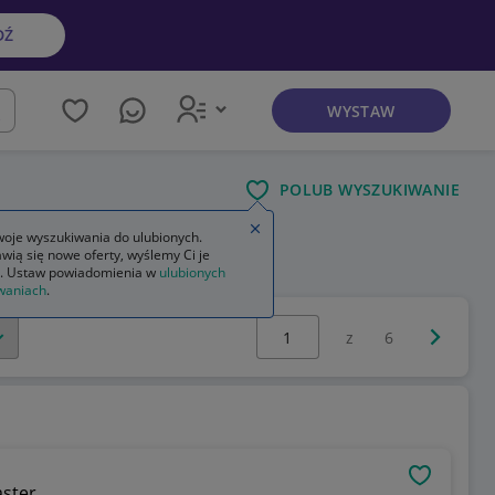
DŹ
WYSTAW
kaj
POLUB WYSZUKIWANIE
Zamknij wskazówkę
oje wyszukiwania do ulubionych.
wią się nowe oferty, wyślemy Ci je
. Ustaw powiadomienia w
ulubionych
waniach
.
Wybierz stronę:
Następna 
z
6
OBSERWU
aster