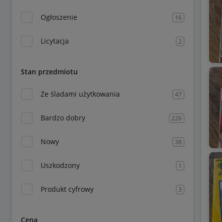
Ogłoszenie
16
Licytacja
2
Stan przedmiotu
Ze śladami użytkowania
47
Bardzo dobry
226
Nowy
38
Uszkodzony
1
Produkt cyfrowy
3
Cena