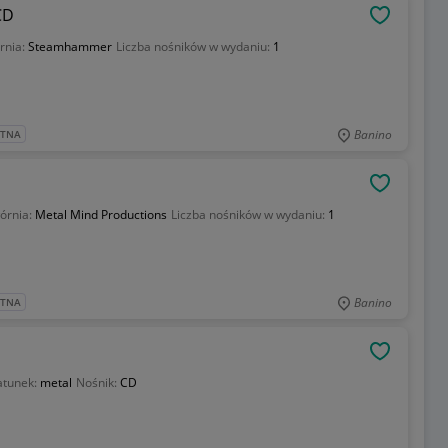
CD
OBSERWU
rnia:
Steamhammer
Liczba nośników w wydaniu:
1
Banino
ATNA
OBSERWU
órnia:
Metal Mind Productions
Liczba nośników w wydaniu:
1
Banino
ATNA
OBSERWU
tunek:
metal
Nośnik:
CD