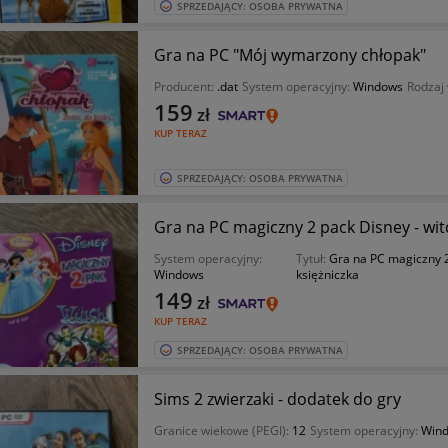
SPRZEDAJĄCY: OSOBA PRYWATNA
Gra na PC "Mój wymarzony chłopak"
Producent:
.dat
System operacyjny:
Windows
Rodzaj
159
zł
KUP TERAZ
SPRZEDAJĄCY: OSOBA PRYWATNA
Gra na PC magiczny 2 pack Disney - wi
System operacyjny:
Tytuł:
Gra na PC magiczny 2
Windows
księżniczka
149
zł
KUP TERAZ
SPRZEDAJĄCY: OSOBA PRYWATNA
Sims 2 zwierzaki - dodatek do gry
Granice wiekowe (PEGI):
12
System operacyjny:
Win