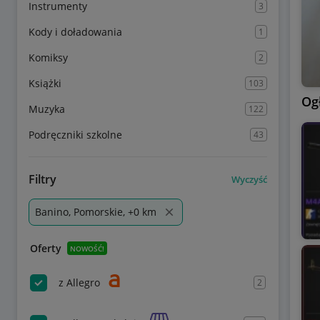
Instrumenty
3
Kody i doładowania
1
Komiksy
2
Książki
103
Og
Muzyka
122
Podręczniki szkolne
43
Filtry
Wyczyść
Banino, Pomorskie, +0 km
Oferty
NOWOŚĆ!
z Allegro
2