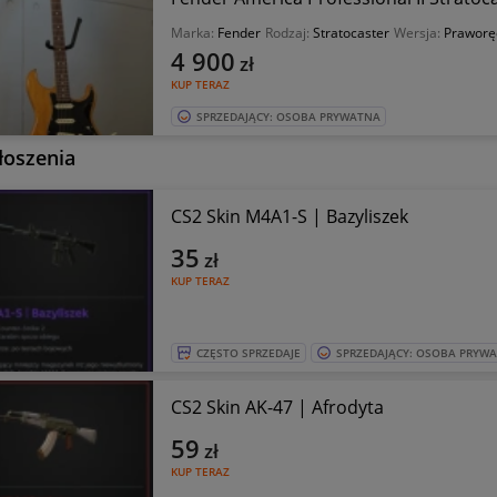
Marka:
Fender
Rodzaj:
Stratocaster
Wersja:
Praworę
4 900
zł
KUP TERAZ
SPRZEDAJĄCY: OSOBA PRYWATNA
łoszenia
CS2 Skin M4A1-S | Bazyliszek
35
zł
KUP TERAZ
CZĘSTO SPRZEDAJE
SPRZEDAJĄCY: OSOBA PRYW
CS2 Skin AK-47 | Afrodyta
59
zł
KUP TERAZ