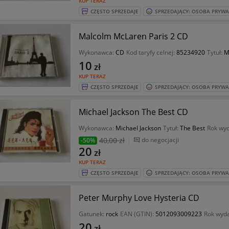
KUP TERAZ
CZĘSTO SPRZEDAJE
SPRZEDAJĄCY: OSOBA PRYW
Malcolm McLaren Paris 2 CD
Wykonawca:
CD
Kod taryfy celnej:
85234920
Tytuł:
M
10
zł
KUP TERAZ
CZĘSTO SPRZEDAJE
SPRZEDAJĄCY: OSOBA PRYW
Michael Jackson The Best CD
Wykonawca:
Michael Jackson
Tytuł:
The Best
Rok wy
40
,00 zł
do negocjacji
-50%
20
zł
KUP TERAZ
CZĘSTO SPRZEDAJE
SPRZEDAJĄCY: OSOBA PRYW
Peter Murphy Love Hysteria CD
Gatunek:
rock
EAN (GTIN):
5012093009223
Rok wyd
20
zł