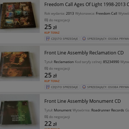
Freedom Call Ages Of Light 1998-2013 
Rok wydania:
2013
Wykonawca:
Freedom Call
Wytwó
do negocjacji
25
zł
KUP TERAZ
CZĘSTO SPRZEDAJE
SPRZEDAJĄCY: OSOBA PRYW
Front Line Assembly Reclamation CD
Tytuł:
Reclamation
Kod taryfy celnej:
85234990
Wytw
do negocjacji
25
zł
KUP TERAZ
CZĘSTO SPRZEDAJE
SPRZEDAJĄCY: OSOBA PRYW
Front Line Assembly Monument CD
Tytuł:
Monument
Wytwórnia:
Roadrunner Records
Ga
do negocjacji
22
zł