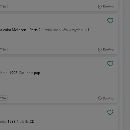
Banino
ATNA
OBSERWU
alcolm McLaren – Paris 2
Liczba nośników w wydaniu:
1
Banino
ATNA
OBSERWU
dania:
1993
Gatunek:
pop
Banino
ATNA
OBSERWU
ania:
1988
Nośnik:
CD