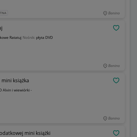
Banino
ATNA
j
OBSERWU
kowe Ratatuj
Nośnik:
płyta DVD
Banino
 mini książka
OBSERWU
 Alvin i wiewiórki -
Banino
dodatkowej mini książki
OBSERWU