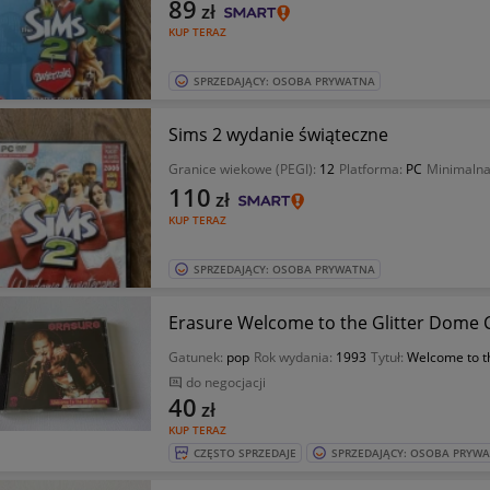
89
zł
KUP TERAZ
SPRZEDAJĄCY: OSOBA PRYWATNA
Sims 2 wydanie świąteczne
Granice wiekowe (PEGI):
12
Platforma:
PC
Minimalna
110
zł
KUP TERAZ
SPRZEDAJĄCY: OSOBA PRYWATNA
Erasure Welcome to the Glitter Dome 
Gatunek:
pop
Rok wydania:
1993
Tytuł:
Welcome to th
do negocjacji
40
zł
KUP TERAZ
CZĘSTO SPRZEDAJE
SPRZEDAJĄCY: OSOBA PRYW