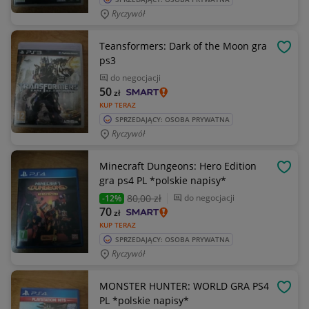
Ryczywół
Teansformers: Dark of the Moon gra
OBSE
ps3
do negocjacji
50
zł
KUP TERAZ
SPRZEDAJĄCY: OSOBA PRYWATNA
Ryczywół
Minecraft Dungeons: Hero Edition
OBSE
gra ps4 PL *polskie napisy*
80
,00 zł
do negocjacji
-12%
70
zł
KUP TERAZ
SPRZEDAJĄCY: OSOBA PRYWATNA
Ryczywół
MONSTER HUNTER: WORLD GRA PS4
OBSE
PL *polskie napisy*