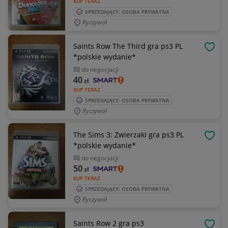
KUP TERAZ
SPRZEDAJĄCY: OSOBA PRYWATNA
Ryczywół
Saints Row The Third gra ps3 PL
OBSE
*polskie wydanie*
do negocjacji
40
zł
KUP TERAZ
SPRZEDAJĄCY: OSOBA PRYWATNA
Ryczywół
The Sims 3: Zwierzaki gra ps3 PL
OBSE
*polskie wydanie*
do negocjacji
50
zł
KUP TERAZ
SPRZEDAJĄCY: OSOBA PRYWATNA
Ryczywół
Saints Row 2 gra ps3