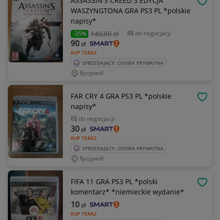
ASSASSIN'S CREED 3 EDYCJA
OBSE
WASZYNGTONA GRA PS3 PL *polskie
napisy*
140
,00 zł
do negocjacji
-35%
90
zł
KUP TERAZ
SPRZEDAJĄCY: OSOBA PRYWATNA
Ryczywół
FAR CRY 4 GRA PS3 PL *polskie
OBSE
napisy*
do negocjacji
30
zł
KUP TERAZ
SPRZEDAJĄCY: OSOBA PRYWATNA
Ryczywół
FIFA 11 GRA PS3 PL *polski
OBSE
komentarz* *niemieckie wydanie*
10
zł
KUP TERAZ