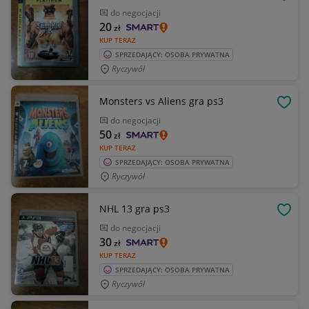
OBSE
do negocjacji
20
zł
KUP TERAZ
SPRZEDAJĄCY: OSOBA PRYWATNA
Ryczywół
Monsters vs Aliens gra ps3
OBSE
do negocjacji
50
zł
KUP TERAZ
SPRZEDAJĄCY: OSOBA PRYWATNA
Ryczywół
NHL 13 gra ps3
OBSE
do negocjacji
30
zł
KUP TERAZ
SPRZEDAJĄCY: OSOBA PRYWATNA
Ryczywół