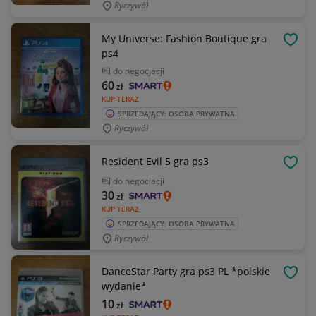
Ryczywół
My Universe: Fashion Boutique gra
OBSE
ps4
do negocjacji
60
zł
KUP TERAZ
SPRZEDAJĄCY: OSOBA PRYWATNA
Ryczywół
Resident Evil 5 gra ps3
OBSE
do negocjacji
30
zł
KUP TERAZ
SPRZEDAJĄCY: OSOBA PRYWATNA
Ryczywół
DanceStar Party gra ps3 PL *polskie
OBSE
wydanie*
10
zł