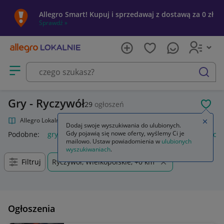
Allegro Smart! Kupuj i sprzedawaj z dostawą za 0 zł
Sprawdź »
Otwórz menu z kategoriami
szukaj
Gry - Ryczywół
29
ogłoszeń
POL
Allegro Lokalnie
Kultura i rozrywka
Gry
Zamkn
Dodaj swoje wyszukiwania do ulubionych.
Gdy pojawią się nowe oferty, wyślemy Ci je
Podobne:
gry
gry ps5
gry ps4
karty do gry
gry planszow
mailowo. Ustaw powiadomienia w
ulubionych
wyszukiwaniach
.
Filtruj
Ryczywół, Wielkopolskie, +0 km
Ogłoszenia