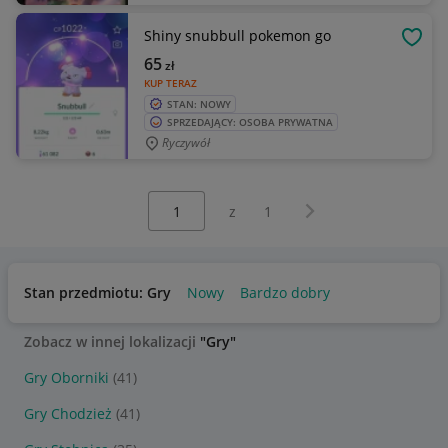
Shiny snubbull pokemon go
OBSE
65
zł
KUP TERAZ
STAN: NOWY
SPRZEDAJĄCY: OSOBA PRYWATNA
Ryczywół
Wybierz stronę:
Następna strona
z
1
Stan przedmiotu: Gry
Nowy
Bardzo dobry
Zobacz w innej lokalizacji
"Gry"
Gry Oborniki
(41)
Gry Chodzież
(41)