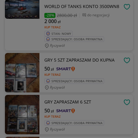
WORLD OF TANKS KONTO 3500WN8
OBSE
2800
,00 zł
do negocjacji
-28%
2 000
zł
KUP TERAZ
STAN: NOWY
SPRZEDAJĄCY: OSOBA PRYWATNA
Ryczywół
GRY 5 SZT ZAPRASZAM DO KUPNA
OBSE
50
zł
KUP TERAZ
SPRZEDAJĄCY: OSOBA PRYWATNA
Ryczywół
GRY ZAPRASZAM 6 SZT
OBSE
50
zł
KUP TERAZ
SPRZEDAJĄCY: OSOBA PRYWATNA
Ryczywół