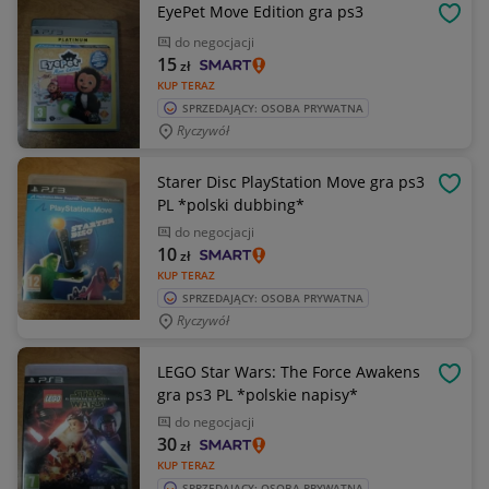
EyePet Move Edition gra ps3
OBSE
do negocjacji
15
zł
KUP TERAZ
SPRZEDAJĄCY: OSOBA PRYWATNA
Ryczywół
Starer Disc PlayStation Move gra ps3
OBSE
PL *polski dubbing*
do negocjacji
10
zł
KUP TERAZ
SPRZEDAJĄCY: OSOBA PRYWATNA
Ryczywół
LEGO Star Wars: The Force Awakens
OBSE
gra ps3 PL *polskie napisy*
do negocjacji
30
zł
KUP TERAZ
SPRZEDAJĄCY: OSOBA PRYWATNA