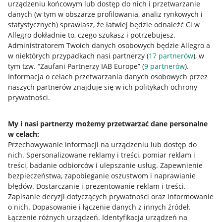
urządzeniu końcowym lub dostęp do nich i przetwarzanie
danych (w tym w obszarze profilowania, analiz rynkowych i
statystycznych) sprawiasz, że łatwiej będzie odnaleźć Ci w
Allegro dokładnie to, czego szukasz i potrzebujesz.
Administratorem Twoich danych osobowych będzie Allegro a
w niektórych przypadkach nasi partnerzy (
17
partnerów
), w
tym tzw. “Zaufani Partnerzy IAB Europe” (
9
partnerów
).
Przydatne informacje
Informacja o celach przetwarzania danych osobowych przez
naszych partnerów znajduje się w ich politykach ochrony
prywatności.
Jak to działa
Napisz do nas
My i nasi partnerzy możemy przetwarzać dane personalne
w celach:
Allegro Gadane dla sprzedających
Przechowywanie informacji na urządzeniu lub dostęp do
Allegro Gadane dla kupujących
nich
.
Spersonalizowane reklamy i treści, pomiar reklam i
treści, badanie odbiorców i ulepszanie usług
.
Zapewnienie
Mapa miejscowości
bezpieczeństwa, zapobieganie oszustwom i naprawianie
błędów
.
Dostarczanie i prezentowanie reklam i treści
.
Informacje prawne
Zapisanie decyzji dotyczących prywatności oraz informowanie
o nich
.
Dopasowanie i łączenie danych z innych źródeł
.
Regulamin
Łączenie różnych urządzeń
.
Identyfikacja urządzeń na