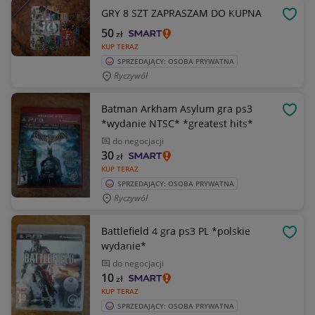
GRY 8 SZT ZAPRASZAM DO KUPNA
OBSE
50
zł
KUP TERAZ
SPRZEDAJĄCY: OSOBA PRYWATNA
Ryczywół
Batman Arkham Asylum gra ps3
OBSE
*wydanie NTSC* *greatest hits*
do negocjacji
30
zł
KUP TERAZ
SPRZEDAJĄCY: OSOBA PRYWATNA
Ryczywół
Battlefield 4 gra ps3 PL *polskie
OBSE
wydanie*
do negocjacji
10
zł
KUP TERAZ
SPRZEDAJĄCY: OSOBA PRYWATNA