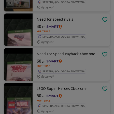
SPRZEDAJĄCY: OSOBA PRYWATNA
Ryczywół
Need for speed rivals
OBSE
40
zł
KUP TERAZ
SPRZEDAJĄCY: OSOBA PRYWATNA
Ryczywół
Need For Speed Payback Xbox one
OBSE
60
zł
KUP TERAZ
SPRZEDAJĄCY: OSOBA PRYWATNA
Ryczywół
LEGO Super Heroes Xbox one
OBSE
50
zł
KUP TERAZ
SPRZEDAJĄCY: OSOBA PRYWATNA
Ryczywół