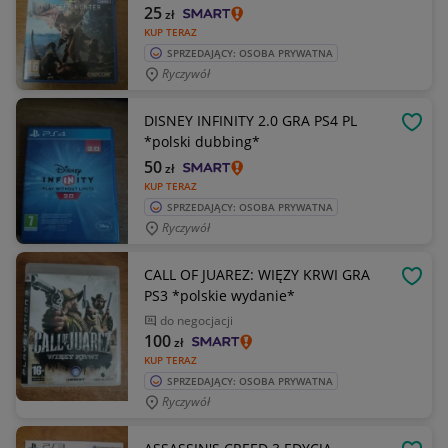
25
zł
KUP TERAZ
SPRZEDAJĄCY: OSOBA PRYWATNA
Ryczywół
DISNEY INFINITY 2.0 GRA PS4 PL
OBSE
*polski dubbing*
50
zł
KUP TERAZ
SPRZEDAJĄCY: OSOBA PRYWATNA
Ryczywół
CALL OF JUAREZ: WIĘZY KRWI GRA
OBSE
PS3 *polskie wydanie*
do negocjacji
100
zł
KUP TERAZ
SPRZEDAJĄCY: OSOBA PRYWATNA
Ryczywół