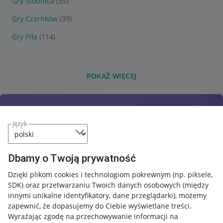
Gry Stobnica
(35)
Gry Czarnków
(39)
Gry Piła
(114)
POKAŻ WIĘCEJ
język
Dbamy o Twoją prywatność
Dzięki plikom cookies i technologiom pokrewnym
(np. piksele,
SDK)
oraz przetwarzaniu Twoich danych osobowych
(między
innymi unikalne identyfikatory, dane przeglądarki)
, możemy
zapewnić, że dopasujemy do Ciebie wyświetlane treści.
Wyrażając zgodę na przechowywanie informacji na