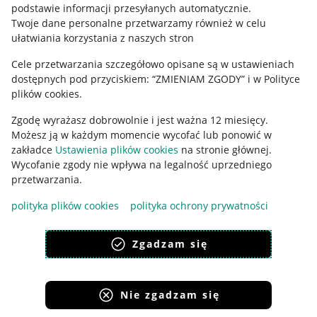
podstawie informacji przesyłanych automatycznie
.
Polityka plików "cookies"
Twoje dane personalne przetwarzamy również w celu
ułatwiania korzystania z naszych stron
Ustawienia plików "cookies"
Cele przetwarzania szczegółowo opisane są w ustawieniach
Udostępnianie lokalizacji
dostępnych pod przyciskiem: “ZMIENIAM ZGODY” i w Polityce
Informacje dla Aktu o Usługach Cyfrowych
plików cookies.
Zgodę wyrażasz dobrowolnie i jest ważna 12 miesięcy.
Pobierz aplikację
Możesz ją w każdym momencie wycofać lub ponowić w
zakładce
Ustawienia plików cookies
na stronie głównej.
Wycofanie zgody nie wpływa na legalność uprzedniego
przetwarzania.
polityka plików cookies
polityka ochrony prywatności
Zgadzam się
Nie zgadzam się
Korzystanie z serwisu oznacza akceptację
regulaminu
.