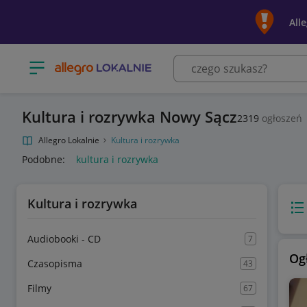
All
Otwórz menu z kategoriami
Kultura i rozrywka Nowy Sącz
2319
ogłoszeń
Allegro Lokalnie
Kultura i rozrywka
Podobne:
kultura i rozrywka
Kultura i rozrywka
Wido
Audiobooki - CD
7
Og
Czasopisma
43
Filmy
67