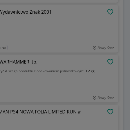
. Wydawnictwo Znak 2001
OBSERWU
Nowy Sącz
ATNA
, WARHAMMER itp.
OBSERWU
ynia
Waga produktu z opakowaniem jednostkowym:
3.2 kg
Nowy Sącz
N PS4 NOWA FOLIA LIMITED RUN #
OBSERWU