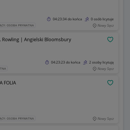
04:23:34
do końca
0 osób licytuje
Nowy Sącz
ĄCY: OSOBA PRYWATNA
K. Rowling | Angielski Bloomsbury
OBSERWU
04:23:23
do końca
2 osoby licytują
Nowy Sącz
ATNA
A FOLIA
OBSERWU
Nowy Sącz
ĄCY: OSOBA PRYWATNA