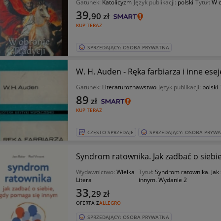
Gatunek:
Katolicyzm
Język publikacji:
polski
Tytuł:
W o
39
,90
zł
KUP TERAZ
SPRZEDAJĄCY: OSOBA PRYWATNA
W. H. Auden - Ręka farbiarza i inne esej
Gatunek:
Literaturoznawstwo
Język publikacji:
polski
89
zł
KUP TERAZ
CZĘSTO SPRZEDAJE
SPRZEDAJĄCY: OSOBA PRYW
Syndrom ratownika. Jak zadbać o siebi
Wydawnictwo:
Wielka
Tytuł:
Syndrom ratownika. Jak 
Litera
innym. Wydanie 2
33
,29
zł
OFERTA Z
ALLEGRO
SPRZEDAJĄCY: OSOBA PRYWATNA