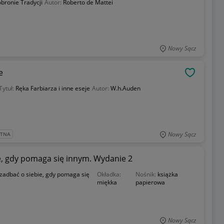
bronie Tradycji
Autor:
Roberto de Mattei
Nowy Sącz
e
OBSERWU
Tytuł:
Ręka Farbiarza i inne eseje
Autor:
W.h.Auden
Nowy Sącz
ATNA
e, gdy pomaga się innym. Wydanie 2
zadbać o siebie, gdy pomaga się
Okładka:
Nośnik:
książka
miękka
papierowa
Nowy Sącz