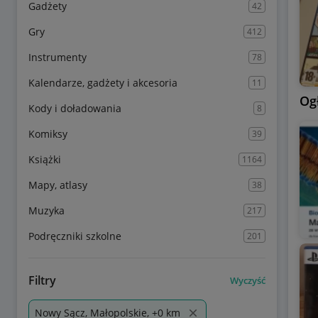
Gadżety
42
Gry
412
Instrumenty
78
Kalendarze, gadżety i akcesoria
11
Og
Kody i doładowania
8
Komiksy
39
Książki
1164
Mapy, atlasy
38
Muzyka
217
Podręczniki szkolne
201
Filtry
Wyczyść
Nowy Sącz, Małopolskie, +0 km