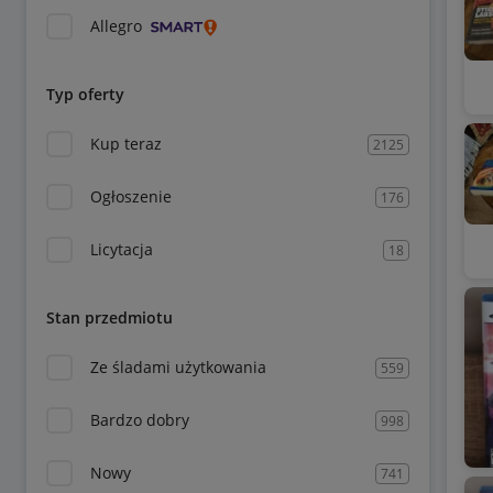
Allegro
Typ oferty
Kup teraz
2125
Ogłoszenie
176
Licytacja
18
Stan przedmiotu
Ze śladami użytkowania
559
Bardzo dobry
998
Nowy
741