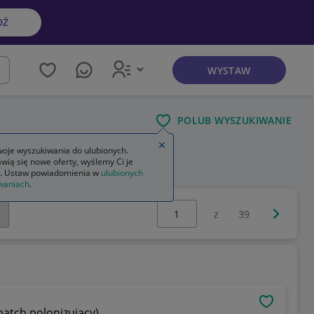
DŹ
WYSTAW
kaj
POLUB WYSZUKIWANIE
Zamknij wskazówkę
oje wyszukiwania do ulubionych.
wią się nowe oferty, wyślemy Ci je
. Ustaw powiadomienia w
ulubionych
waniach
.
Wybierz stronę:
Następna 
z
39
OBSERWU
atch polonizujący)