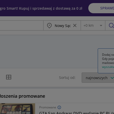
SPRAW
egro Smart! Kupuj i sprzedawaj z dostawą za 0 zł
Miasto
Wyczyść frazę
+
0
km
Odległość
szu
Dodaj sw
Gdy poja
mailowo
wyszuki
k listy
Widok siatki
Sortuj od:
łoszenia promowane
Promowane
GTA San Andreas DVD wydanie PC PL (p