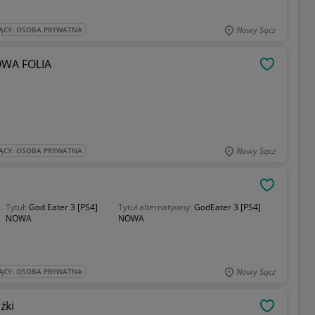
Nowy Sącz
ĄCY: OSOBA PRYWATNA
WA FOLIA
OBSERWU
Nowy Sącz
ĄCY: OSOBA PRYWATNA
OBSERWU
Tytuł:
God Eater 3 [PS4]
Tytuł alternatywny:
GodEater 3 [PS4]
NOWA
NOWA
Nowy Sącz
ĄCY: OSOBA PRYWATNA
żki
OBSERWU