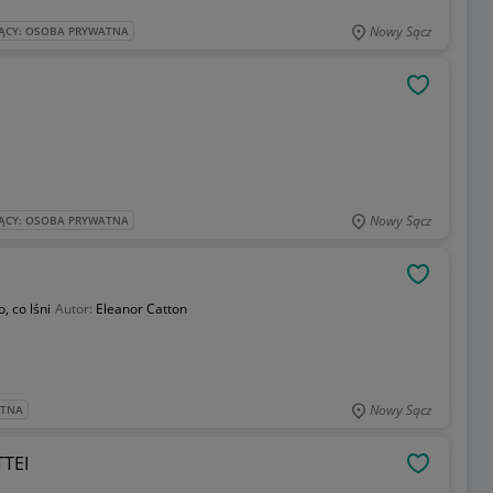
Nowy Sącz
ĄCY: OSOBA PRYWATNA
OBSERWU
Nowy Sącz
ĄCY: OSOBA PRYWATNA
OBSERWU
, co lśni
Autor:
Eleanor Catton
Nowy Sącz
ATNA
TEI
OBSERWU