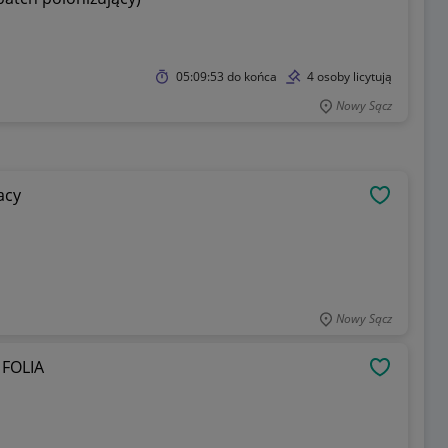
05:09:53
do końca
4 osoby licytują
Nowy Sącz
acy
OBSERWU
Nowy Sącz
 FOLIA
OBSERWU