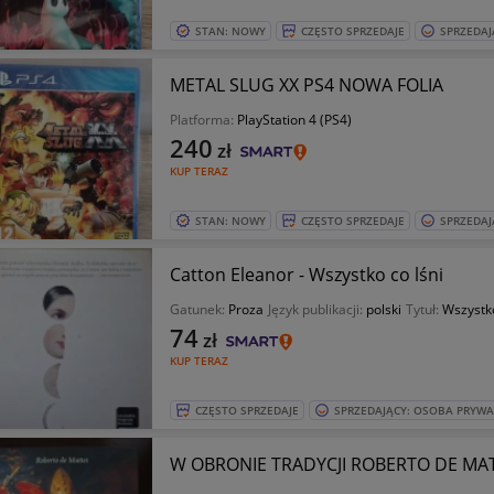
STAN: NOWY
CZĘSTO SPRZEDAJE
SPRZEDAJ
METAL SLUG XX PS4 NOWA FOLIA
Platforma:
PlayStation 4 (PS4)
240
zł
KUP TERAZ
STAN: NOWY
CZĘSTO SPRZEDAJE
SPRZEDAJ
Catton Eleanor - Wszystko co lśni
Gatunek:
Proza
Język publikacji:
polski
Tytuł:
Wszystko
74
zł
KUP TERAZ
CZĘSTO SPRZEDAJE
SPRZEDAJĄCY: OSOBA PRYW
W OBRONIE TRADYCJI ROBERTO DE MAT