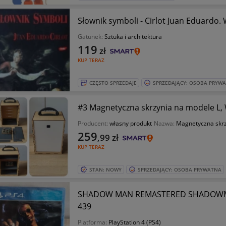
Słownik symboli - Cirlot Juan Eduardo
Gatunek:
Sztuka i architektura
119
zł
KUP TERAZ
CZĘSTO SPRZEDAJE
SPRZEDAJĄCY: OSOBA PRYW
#3 Magnetyczna skrzynia na modele L
Producent:
własny produkt
Nazwa:
Magnetyczna skrz
259
,99
zł
KUP TERAZ
STAN: NOWY
SPRZEDAJĄCY: OSOBA PRYWATNA
SHADOW MAN REMASTERED SHADOWMA
439
Platforma:
PlayStation 4 (PS4)