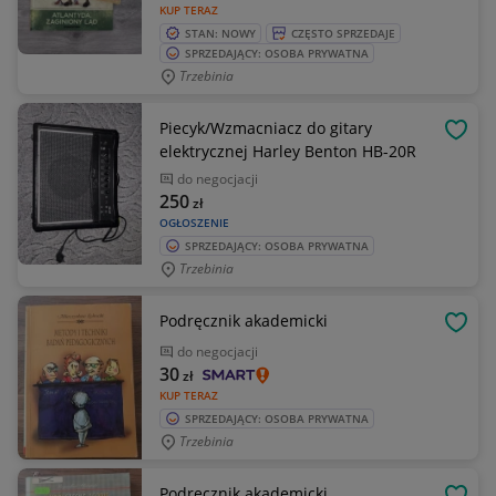
KUP TERAZ
STAN: NOWY
CZĘSTO SPRZEDAJE
SPRZEDAJĄCY: OSOBA PRYWATNA
Trzebinia
Piecyk/Wzmacniacz do gitary
OBSE
elektrycznej Harley Benton HB-20R
do negocjacji
250
zł
OGŁOSZENIE
SPRZEDAJĄCY: OSOBA PRYWATNA
Trzebinia
Podręcznik akademicki
OBSE
do negocjacji
30
zł
KUP TERAZ
SPRZEDAJĄCY: OSOBA PRYWATNA
Trzebinia
Podręcznik akademicki