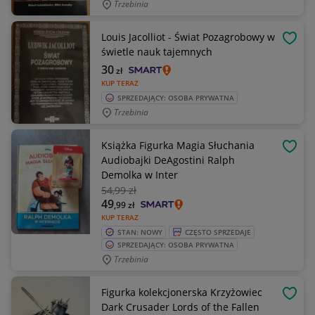
Trzebinia
Louis Jacolliot - Świat Pozagrobowy w
OBSE
świetle nauk tajemnych
30
zł
KUP TERAZ
SPRZEDAJĄCY: OSOBA PRYWATNA
Trzebinia
Książka Figurka Magia Słuchania
OBSE
Audiobajki DeAgostini Ralph
Demolka w Inter
54
,99 zł
49
,99
zł
KUP TERAZ
STAN: NOWY
CZĘSTO SPRZEDAJE
SPRZEDAJĄCY: OSOBA PRYWATNA
Trzebinia
Figurka kolekcjonerska Krzyżowiec
OBSE
Dark Crusader Lords of the Fallen