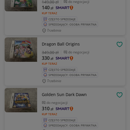
149
,00 zł
do negocjacji
140
zł
KUP TERAZ
CZĘSTO SPRZEDAJE
SPRZEDAJĄCY: OSOBA PRYWATNA
Trzebinia
Dragon Ball Origins
OBSE
349
,00 zł
do negocjacji
330
zł
KUP TERAZ
CZĘSTO SPRZEDAJE
SPRZEDAJĄCY: OSOBA PRYWATNA
Trzebinia
Golden Sun Dark Dawn
OBSE
do negocjacji
310
zł
KUP TERAZ
CZĘSTO SPRZEDAJE
SPRZEDAJĄCY: OSOBA PRYWATNA