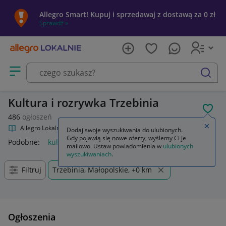
Allegro Smart! Kupuj i sprzedawaj z dostawą za 0 zł
Sprawdź »
Otwórz menu z kategoriami
szukaj
Kultura i rozrywka Trzebinia
POL
486
ogłoszeń
Zamkn
Allegro Lokalnie
Kultura i rozrywka
Dodaj swoje wyszukiwania do ulubionych.
Gdy pojawią się nowe oferty, wyślemy Ci je
Podobne:
kultura i rozrywka
mailowo. Ustaw powiadomienia w
ulubionych
wyszukiwaniach
.
Filtruj
Trzebinia, Małopolskie, +0 km
Ogłoszenia