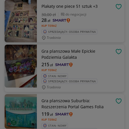
Plakaty one piece 51 sztuk +3
OBSE
30
,00 zł
do negocjacji
28
zł
KUP TERAZ
SPRZEDAJĄCY: OSOBA PRYWATNA
Trzebinia
Gra planszowa Małe Epickie
OBSE
Podziemia Galakta
215
zł
KUP TERAZ
STAN: NOWY
SPRZEDAJĄCY: OSOBA PRYWATNA
Trzebinia
Gra planszowa Suburbia:
OBSE
Rozszerzenia Portal Games Folia
119
zł
KUP TERAZ
STAN: NOWY