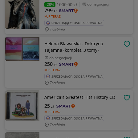
1000
,00 zł
do negocjacji
-20%
799
zł
KUP TERAZ
SPRZEDAJĄCY: OSOBA PRYWATNA
Trzebinia
Helena Blawatska - Doktryna
OBSE
Tajemna (komplet, 3 tomy)
do negocjacji
250
zł
KUP TERAZ
SPRZEDAJĄCY: OSOBA PRYWATNA
Trzebinia
America's Greatest Hits History CD
OBSE
25
zł
KUP TERAZ
SPRZEDAJĄCY: OSOBA PRYWATNA
Trzebinia