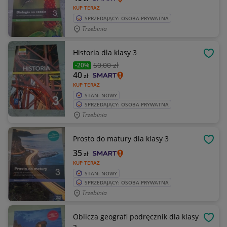
KUP TERAZ
SPRZEDAJĄCY: OSOBA PRYWATNA
Trzebinia
Historia dla klasy 3
OBSE
50
,00 zł
-20%
40
zł
KUP TERAZ
STAN: NOWY
SPRZEDAJĄCY: OSOBA PRYWATNA
Trzebinia
Prosto do matury dla klasy 3
OBSE
35
zł
KUP TERAZ
STAN: NOWY
SPRZEDAJĄCY: OSOBA PRYWATNA
Trzebinia
Oblicza geografi podręcznik dla klasy
OBSE