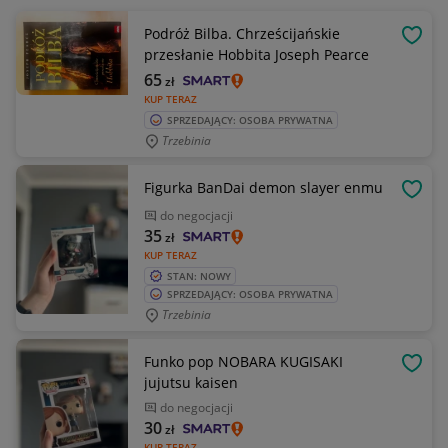
Podróż Bilba. Chrześcijańskie
OBSE
przesłanie Hobbita Joseph Pearce
65
zł
KUP TERAZ
SPRZEDAJĄCY: OSOBA PRYWATNA
Trzebinia
Figurka BanDai demon slayer enmu
OBSE
do negocjacji
35
zł
KUP TERAZ
STAN: NOWY
SPRZEDAJĄCY: OSOBA PRYWATNA
Trzebinia
Funko pop NOBARA KUGISAKI
OBSE
jujutsu kaisen
do negocjacji
30
zł
KUP TERAZ