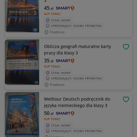
3
45
zł
KUP TERAZ
STAN: NOWY
SPRZEDAJĄCY: OSOBA PRYWATNA
Trzebinia
Oblicza geografi maturalne karty
OBSE
pracy dla klasy 3
35
zł
KUP TERAZ
STAN: NOWY
SPRZEDAJĄCY: OSOBA PRYWATNA
Trzebinia
Welttour Deutsch podręcznik do
OBSE
języka niemieckiego dla klasy 3
50
zł
KUP TERAZ
STAN: NOWY
SPRZEDAJĄCY: OSOBA PRYWATNA