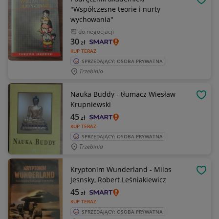
OBSE
"Współczesne teorie i nurty
wychowania"
do negocjacji
30
zł
KUP TERAZ
SPRZEDAJĄCY: OSOBA PRYWATNA
Trzebinia
Nauka Buddy - tłumacz Wiesław
OBSE
Krupniewski
45
zł
KUP TERAZ
SPRZEDAJĄCY: OSOBA PRYWATNA
Trzebinia
Kryptonim Wunderland - Milos
OBSE
Jesnsky, Robert Leśniakiewicz
45
zł
KUP TERAZ
SPRZEDAJĄCY: OSOBA PRYWATNA