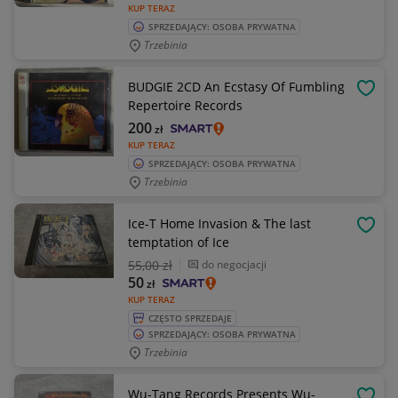
KUP TERAZ
SPRZEDAJĄCY: OSOBA PRYWATNA
Trzebinia
BUDGIE 2CD An Ecstasy Of Fumbling
OBSE
Repertoire Records
200
zł
KUP TERAZ
SPRZEDAJĄCY: OSOBA PRYWATNA
Trzebinia
Ice-T Home Invasion & The last
OBSE
temptation of Ice
55
,00 zł
do negocjacji
50
zł
KUP TERAZ
CZĘSTO SPRZEDAJE
SPRZEDAJĄCY: OSOBA PRYWATNA
Trzebinia
Wu-Tang Records Presents Wu-