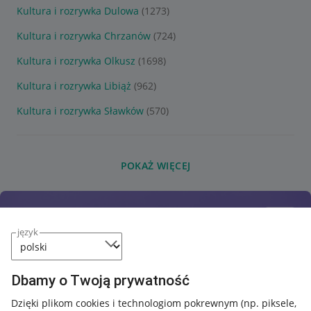
Kultura i rozrywka Dulowa
(1273)
Kultura i rozrywka Chrzanów
(724)
Kultura i rozrywka Olkusz
(1698)
Kultura i rozrywka Libiąż
(962)
Kultura i rozrywka Sławków
(570)
POKAŻ WIĘCEJ
język
Dbamy o Twoją prywatność
Dzięki plikom cookies i technologiom pokrewnym
(np. piksele,