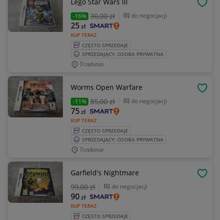
Lego Star Wars III
OBSE
30
,00 zł
do negocjacji
-16%
25
zł
KUP TERAZ
CZĘSTO SPRZEDAJE
SPRZEDAJĄCY: OSOBA PRYWATNA
Trzebinia
Worms Open Warfare
OBSE
85
,00 zł
do negocjacji
-11%
75
zł
KUP TERAZ
CZĘSTO SPRZEDAJE
SPRZEDAJĄCY: OSOBA PRYWATNA
Trzebinia
Garfield's Nightmare
OBSE
99
,00 zł
do negocjacji
90
zł
KUP TERAZ
CZĘSTO SPRZEDAJE