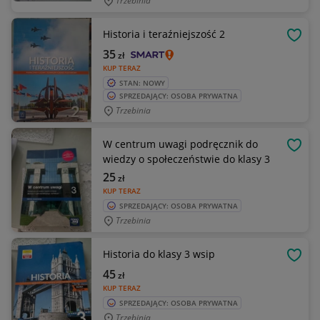
Trzebinia
Historia i teraźniejszość 2
OBSE
35
zł
KUP TERAZ
STAN: NOWY
SPRZEDAJĄCY: OSOBA PRYWATNA
Trzebinia
W centrum uwagi podręcznik do
OBSE
wiedzy o społeczeństwie do klasy 3
25
zł
KUP TERAZ
SPRZEDAJĄCY: OSOBA PRYWATNA
Trzebinia
Historia do klasy 3 wsip
OBSE
45
zł
KUP TERAZ
SPRZEDAJĄCY: OSOBA PRYWATNA
Trzebinia