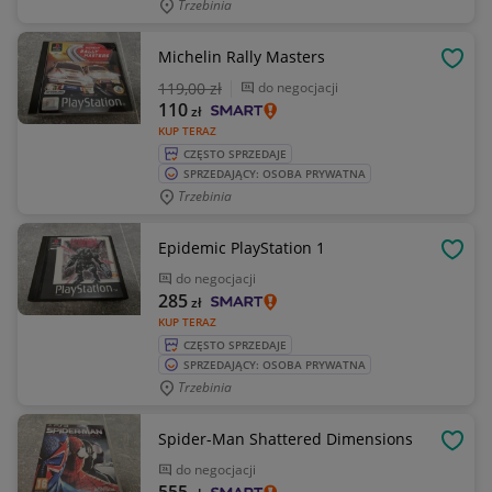
Trzebinia
Michelin Rally Masters
OBSE
119
,00 zł
do negocjacji
110
zł
KUP TERAZ
CZĘSTO SPRZEDAJE
SPRZEDAJĄCY: OSOBA PRYWATNA
Trzebinia
Epidemic PlayStation 1
OBSE
do negocjacji
285
zł
KUP TERAZ
CZĘSTO SPRZEDAJE
SPRZEDAJĄCY: OSOBA PRYWATNA
Trzebinia
Spider-Man Shattered Dimensions
OBSE
do negocjacji