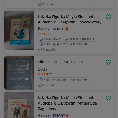
Trzebinia
Książka Figurka Magia Słuchania
OBSE
Audiobajki DeAgostini Lodowe czary
64
,99
zł
KUP TERAZ
STAN: NOWY
CZĘSTO SPRZEDAJE
SPRZEDAJĄCY: OSOBA PRYWATNA
Trzebinia
Silmarilion - J.R.R. Tolkien
OBSE
500
zł
KUP TERAZ
SPRZEDAJĄCY: OSOBA PRYWATNA
Trzebinia
Książka Figurka Magia Słuchania
OBSE
Audiobajki DeAgostini Antlantyda
Zagoniony
49
,99
zł