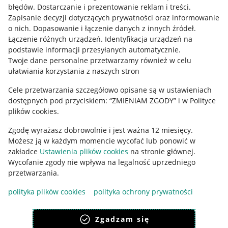
błędów
.
Dostarczanie i prezentowanie reklam i treści
.
Informacje prawne
Zapisanie decyzji dotyczących prywatności oraz informowanie
o nich
.
Dopasowanie i łączenie danych z innych źródeł
.
Regulamin
Łączenie różnych urządzeń
.
Identyfikacja urządzeń na
podstawie informacji przesyłanych automatycznie
.
Polityka plików "cookies"
Twoje dane personalne przetwarzamy również w celu
ułatwiania korzystania z naszych stron
Ustawienia plików "cookies"
Cele przetwarzania szczegółowo opisane są w ustawieniach
Udostępnianie lokalizacji
dostępnych pod przyciskiem: “ZMIENIAM ZGODY” i w Polityce
Informacje dla Aktu o Usługach Cyfrowych
plików cookies.
Zgodę wyrażasz dobrowolnie i jest ważna 12 miesięcy.
Pobierz aplikację
Możesz ją w każdym momencie wycofać lub ponowić w
zakładce
Ustawienia plików cookies
na stronie głównej.
Wycofanie zgody nie wpływa na legalność uprzedniego
przetwarzania.
polityka plików cookies
polityka ochrony prywatności
Zgadzam się