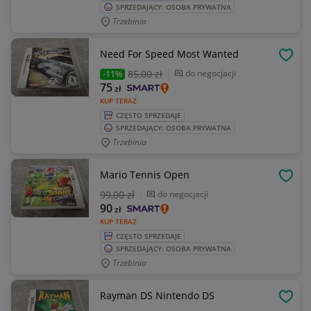
SPRZEDAJĄCY: OSOBA PRYWATNA
Trzebinia
Need For Speed Most Wanted
OBSE
85
,00 zł
do negocjacji
-11%
75
zł
KUP TERAZ
CZĘSTO SPRZEDAJE
SPRZEDAJĄCY: OSOBA PRYWATNA
Trzebinia
Mario Tennis Open
OBSE
99
,00 zł
do negocjacji
90
zł
KUP TERAZ
CZĘSTO SPRZEDAJE
SPRZEDAJĄCY: OSOBA PRYWATNA
Trzebinia
Rayman DS Nintendo DS
OBSE