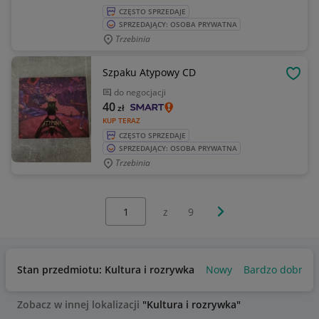
CZĘSTO SPRZEDAJE
SPRZEDAJĄCY: OSOBA PRYWATNA
Trzebinia
Szpaku Atypowy CD
OBSE
do negocjacji
40
zł
KUP TERAZ
CZĘSTO SPRZEDAJE
SPRZEDAJĄCY: OSOBA PRYWATNA
Trzebinia
Wybierz stronę:
Następna strona
z
9
Stan przedmiotu: Kultura i rozrywka
Nowy
Bardzo dobry
Zobacz w innej lokalizacji
"Kultura i rozrywka"