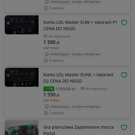
SPRZEDAJĄCY: OSOBA PRYWATNA
Trzebinia
Konto LOL Master EUW + Valorant P1
OBSE
CENA DO NEGO
do negocjacji
1 500
zł
KUP TERAZ
SPRZEDAJĄCY: OSOBA PRYWATNA
Trzebinia
Konto LOL Master EUNE + Valorant
OBSE
D2 CENA DO NEGO
1750
,00 zł
do negocjacji
-11%
1 550
zł
KUP TERAZ
SPRZEDAJĄCY: OSOBA PRYWATNA
Trzebinia
Gra planszowa Zapomniane morza
OBSE
Portal