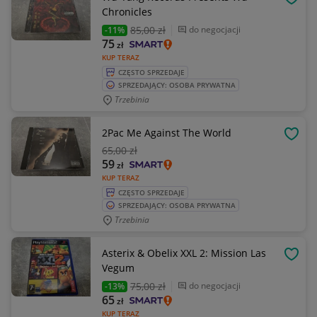
OBSE
Chronicles
85
,00 zł
do negocjacji
-11%
75
zł
KUP TERAZ
CZĘSTO SPRZEDAJE
SPRZEDAJĄCY: OSOBA PRYWATNA
Trzebinia
2Pac Me Against The World
OBSE
65
,00 zł
59
zł
KUP TERAZ
CZĘSTO SPRZEDAJE
SPRZEDAJĄCY: OSOBA PRYWATNA
Trzebinia
Asterix & Obelix XXL 2: Mission Las
OBSE
Vegum
75
,00 zł
do negocjacji
-13%
65
zł
KUP TERAZ