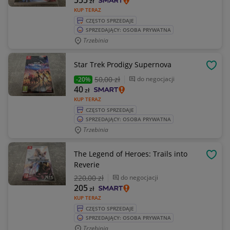
555
zł
KUP TERAZ
CZĘSTO SPRZEDAJE
SPRZEDAJĄCY: OSOBA PRYWATNA
Trzebinia
Star Trek Prodigy Supernova
OBSE
50
,00 zł
do negocjacji
-20%
40
zł
KUP TERAZ
CZĘSTO SPRZEDAJE
SPRZEDAJĄCY: OSOBA PRYWATNA
Trzebinia
The Legend of Heroes: Trails into
OBSE
Reverie
220
,00 zł
do negocjacji
205
zł
KUP TERAZ
CZĘSTO SPRZEDAJE
SPRZEDAJĄCY: OSOBA PRYWATNA
Trzebinia