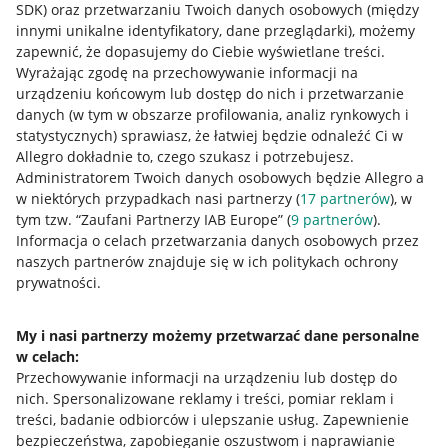
SDK)
oraz przetwarzaniu Twoich danych osobowych
(między
innymi unikalne identyfikatory, dane przeglądarki)
, możemy
zapewnić, że dopasujemy do Ciebie wyświetlane treści.
Wyrażając zgodę na przechowywanie informacji na
urządzeniu końcowym lub dostęp do nich i przetwarzanie
danych (w tym w obszarze profilowania, analiz rynkowych i
statystycznych) sprawiasz, że łatwiej będzie odnaleźć Ci w
Allegro dokładnie to, czego szukasz i potrzebujesz.
Administratorem Twoich danych osobowych będzie Allegro a
w niektórych przypadkach nasi partnerzy (
17
partnerów
), w
tym tzw. “Zaufani Partnerzy IAB Europe” (
9
partnerów
).
Przydatne informacje
Informacja o celach przetwarzania danych osobowych przez
naszych partnerów znajduje się w ich politykach ochrony
prywatności.
Jak to działa
Napisz do nas
My i nasi partnerzy możemy przetwarzać dane personalne
w celach:
Allegro Gadane dla sprzedających
Przechowywanie informacji na urządzeniu lub dostęp do
Allegro Gadane dla kupujących
nich
.
Spersonalizowane reklamy i treści, pomiar reklam i
treści, badanie odbiorców i ulepszanie usług
.
Zapewnienie
Mapa miejscowości
bezpieczeństwa, zapobieganie oszustwom i naprawianie