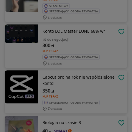
STAN: NOWY
SPRZEDAJĄCY: OSOBA PRYWATNA
Trzebinia
Konto LOL Master EUNE 68% wr
OBSE
do negocjacji
300
zł
KUP TERAZ
SPRZEDAJĄCY: OSOBA PRYWATNA
Trzebinia
Capcut pro na rok nie współdzielone
OBSE
konto!
350
zł
KUP TERAZ
SPRZEDAJĄCY: OSOBA PRYWATNA
Trzebinia
Biologia na czasie 3
OBSE
40
zł