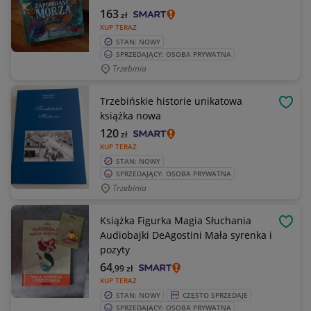
163
zł
KUP TERAZ
STAN: NOWY
SPRZEDAJĄCY: OSOBA PRYWATNA
Trzebinia
Trzebińskie historie unikatowa
OBSE
książka nowa
120
zł
KUP TERAZ
STAN: NOWY
SPRZEDAJĄCY: OSOBA PRYWATNA
Trzebinia
Książka Figurka Magia Słuchania
OBSE
Audiobajki DeAgostini Mała syrenka i
pozyty
64
,99
zł
KUP TERAZ
STAN: NOWY
CZĘSTO SPRZEDAJE
SPRZEDAJĄCY: OSOBA PRYWATNA