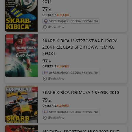
2011
77
zł
OFERTA Z
ALLEGRO
SPRZEDAJĄCY: OSOBA PRYWATNA
Wodzisław
SKARB KIBICA MISTRZOSTWA EUROPY
2004 PRZEGLĄD SPORTOWY, TEMPO,
SPORT
97
zł
OFERTA Z
ALLEGRO
SPRZEDAJĄCY: OSOBA PRYWATNA
Wodzisław
SKARB KIBICA FORMUŁA 1 SEZON 2010
79
zł
OFERTA Z
ALLEGRO
SPRZEDAJĄCY: OSOBA PRYWATNA
Wodzisław
MAGAZYN SPORTOWY 15.02.2002 SALT