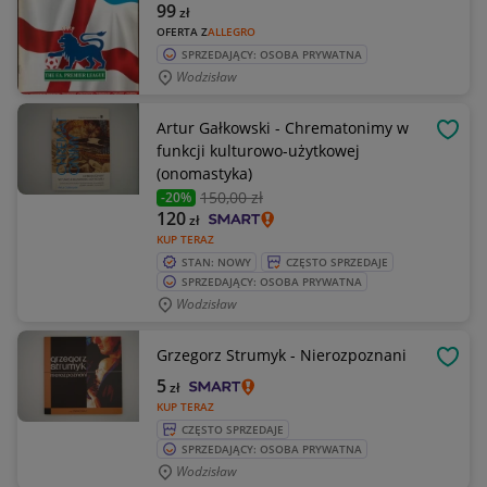
99
zł
OFERTA Z
ALLEGRO
SPRZEDAJĄCY: OSOBA PRYWATNA
Wodzisław
Artur Gałkowski - Chrematonimy w
OBSE
funkcji kulturowo-użytkowej
(onomastyka)
150
,00 zł
-20%
120
zł
KUP TERAZ
STAN: NOWY
CZĘSTO SPRZEDAJE
SPRZEDAJĄCY: OSOBA PRYWATNA
Wodzisław
Grzegorz Strumyk - Nierozpoznani
OBSE
5
zł
KUP TERAZ
CZĘSTO SPRZEDAJE
SPRZEDAJĄCY: OSOBA PRYWATNA
Wodzisław