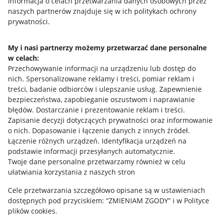
Przydatne informacje
Informacja o celach przetwarzania danych osobowych przez
naszych partnerów znajduje się w ich politykach ochrony
prywatności.
Jak to działa
Napisz do nas
My i nasi partnerzy możemy przetwarzać dane personalne
w celach:
Allegro Gadane dla sprzedających
Przechowywanie informacji na urządzeniu lub dostęp do
Allegro Gadane dla kupujących
nich
.
Spersonalizowane reklamy i treści, pomiar reklam i
treści, badanie odbiorców i ulepszanie usług
.
Zapewnienie
Mapa miejscowości
bezpieczeństwa, zapobieganie oszustwom i naprawianie
błędów
.
Dostarczanie i prezentowanie reklam i treści
.
Informacje prawne
Zapisanie decyzji dotyczących prywatności oraz informowanie
o nich
.
Dopasowanie i łączenie danych z innych źródeł
.
Regulamin
Łączenie różnych urządzeń
.
Identyfikacja urządzeń na
podstawie informacji przesyłanych automatycznie
.
Polityka plików "cookies"
Twoje dane personalne przetwarzamy również w celu
ułatwiania korzystania z naszych stron
Ustawienia plików "cookies"
Cele przetwarzania szczegółowo opisane są w ustawieniach
Udostępnianie lokalizacji
dostępnych pod przyciskiem: “ZMIENIAM ZGODY” i w Polityce
Informacje dla Aktu o Usługach Cyfrowych
plików cookies.