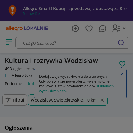
Allegro Smart! Kupuj i sprzedawaj z dostawą za 0 zł
Sprawdź »
Otwórz menu z kategoriami
szukaj
Kultura i rozrywka Wodzisław
POL
493
ogłoszenia
Zamkn
Allegro Lokalnie
Kultura i rozrywka
Dodaj swoje wyszukiwania do ulubionych.
Gdy pojawią się nowe oferty, wyślemy Ci je
Podobne:
kultura i rozrywka
mailowo. Ustaw powiadomienia w
ulubionych
wyszukiwaniach
.
Filtruj
Wodzisław, Świętokrzyskie, +0 km
Ogłoszenia