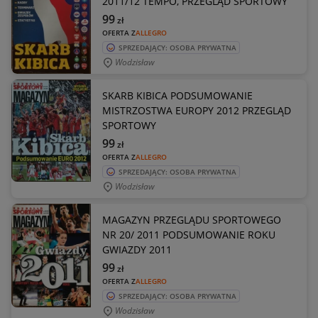
2011/12 TEMPO, PRZEGLĄD SPORTOWY
99
zł
OFERTA Z
ALLEGRO
SPRZEDAJĄCY: OSOBA PRYWATNA
Wodzisław
SKARB KIBICA PODSUMOWANIE
MISTRZOSTWA EUROPY 2012 PRZEGLĄD
SPORTOWY
99
zł
OFERTA Z
ALLEGRO
SPRZEDAJĄCY: OSOBA PRYWATNA
Wodzisław
MAGAZYN PRZEGLĄDU SPORTOWEGO
NR 20/ 2011 PODSUMOWANIE ROKU
GWIAZDY 2011
99
zł
OFERTA Z
ALLEGRO
SPRZEDAJĄCY: OSOBA PRYWATNA
Wodzisław