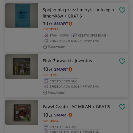
Spojrzenia przez limeryk - antologia
OBSE
limeryków + GRATIS
10
zł
KUP TERAZ
STAN: NOWY
CZĘSTO SPRZEDAJE
SPRZEDAJĄCY: OSOBA PRYWATNA
Wodzisław
Piotr Żurawski - Juventus
OBSE
10
zł
KUP TERAZ
CZĘSTO SPRZEDAJE
SPRZEDAJĄCY: OSOBA PRYWATNA
Wodzisław
Paweł Czado - AC MILAN + GRATIS
OBSE
10
zł
KUP TERAZ
CZĘSTO SPRZEDAJE
SPRZEDAJĄCY: OSOBA PRYWATNA