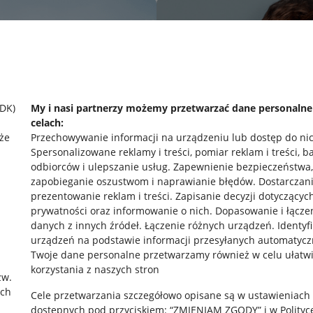
SDK)
My i nasi partnerzy możemy przetwarzać dane personaln
celach:
że
Przechowywanie informacji na urządzeniu lub dostęp do ni
Spersonalizowane reklamy i treści, pomiar reklam i treści, b
odbiorców i ulepszanie usług
.
Zapewnienie bezpieczeństwa,
zapobieganie oszustwom i naprawianie błędów
.
Dostarczani
prezentowanie reklam i treści
.
Zapisanie decyzji dotyczącyc
prywatności oraz informowanie o nich
.
Dopasowanie i łącze
danych z innych źródeł
.
Łączenie różnych urządzeń
.
Identyf
urządzeń na podstawie informacji przesyłanych automatycz
rawne
Pobierz aplikację
Twoje dane personalne przetwarzamy również w celu ułatw
korzystania z naszych stron
zw.
ach
Cele przetwarzania szczegółowo opisane są w ustawieniach
 "cookies"
dostępnych pod przyciskiem: “ZMIENIAM ZGODY” i w Polityc