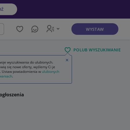
DŹ
WYSTAW
kaj
POLUB WYSZUKIWANIE
Zamknij wskazówkę
oje wyszukiwania do ulubionych.
wią się nowe oferty, wyślemy Ci je
. Ustaw powiadomienia w
ulubionych
waniach
.
ogłoszenia