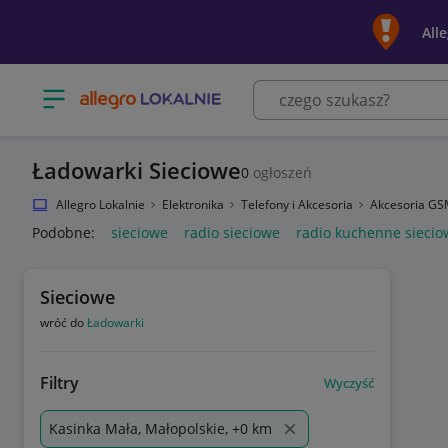
All
Otwórz menu z kategoriami
Ładowarki Sieciowe
0
ogłoszeń
Allegro Lokalnie
Elektronika
Telefony i Akcesoria
Akcesoria G
Podobne:
sieciowe
radio sieciowe
radio kuchenne siecio
Sieciowe
wróć do
Ładowarki
Filtry
Wyczyść
Kasinka Mała, Małopolskie, +0 km