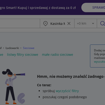
SPRAW
egro Smart! Kupuj i sprzedawaj z dostawą za 0 zł
Miasto
Wyczyść frazę
+
0
km
Odległość
szu
SM
Ładowarki
Sieciowe
Dodaj sw
Gdy poja
we
listwy filtry sieciowe
małe radio sieciowe
mailowo
wyszuki
Hmm, nie możemy znaleźć żadnego 
Co teraz:
spróbuj
wyczyścić filtry
poszukaj czegoś podobnego