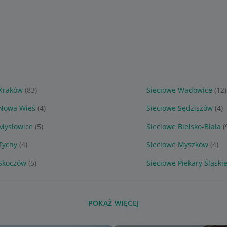
 Kraków
(83)
Sieciowe Wadowice
(12)
 Nowa Wieś
(4)
Sieciowe Sędziszów
(4)
Mysłowice
(5)
Sieciowe Bielsko-Biała
(
Tychy
(4)
Sieciowe Myszków
(4)
 Skoczów
(5)
Sieciowe Piekary Śląski
POKAŻ WIĘCEJ