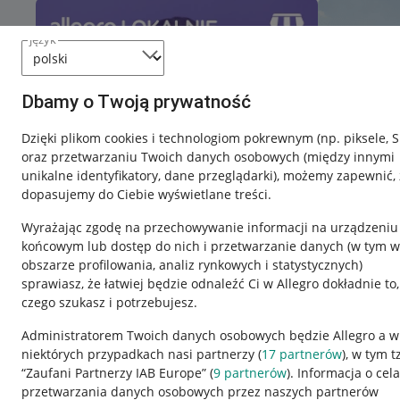
język
Dbamy o Twoją prywatność
Dzięki plikom cookies i technologiom pokrewnym
(np. piksele, 
oraz przetwarzaniu Twoich danych osobowych
(między innymi
unikalne identyfikatory, dane przeglądarki)
, możemy zapewnić, 
dopasujemy do Ciebie wyświetlane treści.
Wyrażając zgodę na przechowywanie informacji na urządzeniu
końcowym lub dostęp do nich i przetwarzanie danych (w tym w
obszarze profilowania, analiz rynkowych i statystycznych)
sprawiasz, że łatwiej będzie odnaleźć Ci w Allegro dokładnie to,
czego szukasz i potrzebujesz.
Przydatne informacje
Informacje p
Administratorem Twoich danych osobowych będzie Allegro a w
niektórych przypadkach nasi partnerzy (
17
partnerów
), w tym t
Jak to działa
Regulamin
“Zaufani Partnerzy IAB Europe” (
9
partnerów
). Informacja o cel
Napisz do nas
Polityka plików
przetwarzania danych osobowych przez naszych partnerów