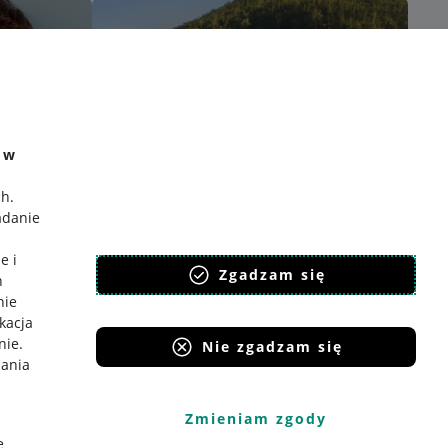
e w
ch
.
adanie
e i
Zgadzam się
h
nie
ikacja
nie
.
Nie zgadzam się
iania
Zmieniam zgody
e