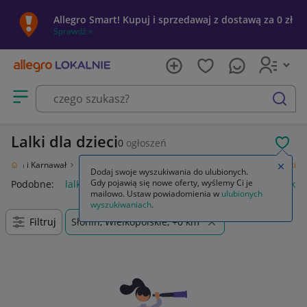
Allegro Smart! Kupuj i sprzedawaj z dostawą za 0 zł
Sprawdź »
Otwórz menu z kategoriami
szukaj
Lalki dla dzieci
0
ogłoszeń
POL
Święta i Karnawał
Nietrafiony prezent
Zabawki
Lalki i akcesoria
Lalki
Zamkn
Dodaj swoje wyszukiwania do ulubionych.
Gdy pojawią się nowe oferty, wyślemy Ci je
Podobne:
lalki
huntrix lalki
huntrix lalki śpiewające
lalki 
mailowo. Ustaw powiadomienia w
ulubionych
wyszukiwaniach
.
Filtruj
Słonin, Wielkopolskie, +0 km