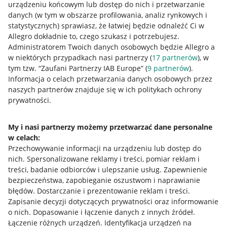
urządzeniu końcowym lub dostęp do nich i przetwarzanie
danych (w tym w obszarze profilowania, analiz rynkowych i
statystycznych) sprawiasz, że łatwiej będzie odnaleźć Ci w
Allegro dokładnie to, czego szukasz i potrzebujesz.
Przydatne informacje
Administratorem Twoich danych osobowych będzie Allegro a
w niektórych przypadkach nasi partnerzy (
17
partnerów
), w
Jak to działa
tym tzw. “Zaufani Partnerzy IAB Europe” (
9
partnerów
).
Informacja o celach przetwarzania danych osobowych przez
Napisz do nas
naszych partnerów znajduje się w ich politykach ochrony
prywatności.
Allegro Gadane dla sprzedających
Allegro Gadane dla kupujących
My i nasi partnerzy możemy przetwarzać dane personalne
Mapa miejscowości
w celach:
Przechowywanie informacji na urządzeniu lub dostęp do
nich
.
Spersonalizowane reklamy i treści, pomiar reklam i
Informacje prawne
treści, badanie odbiorców i ulepszanie usług
.
Zapewnienie
bezpieczeństwa, zapobieganie oszustwom i naprawianie
Regulamin
błędów
.
Dostarczanie i prezentowanie reklam i treści
.
Polityka plików "cookies"
Zapisanie decyzji dotyczących prywatności oraz informowanie
o nich
.
Dopasowanie i łączenie danych z innych źródeł
.
Ustawienia plików "cookies"
Łączenie różnych urządzeń
.
Identyfikacja urządzeń na