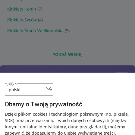
Kinkiety Konin
(7)
Kinkiety Syców
(4)
Kinkiety Środa Wielkopolska
(5)
POKAŻ WIĘCEJ
język
Dbamy o Twoją prywatność
Dzięki plikom cookies i technologiom pokrewnym
(np. piksele,
SDK)
oraz przetwarzaniu Twoich danych osobowych
(między
innymi unikalne identyfikatory, dane przeglądarki)
, możemy
zapewnić, że dopasujemy do Ciebie wyświetlane treści.