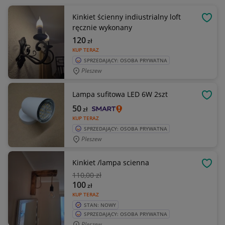
Kinkiet ścienny indiustrialny loft
OBSE
ręcznie wykonany
120
zł
KUP TERAZ
SPRZEDAJĄCY: OSOBA PRYWATNA
Pleszew
Lampa sufitowa LED 6W 2szt
OBSE
50
zł
KUP TERAZ
SPRZEDAJĄCY: OSOBA PRYWATNA
Pleszew
Kinkiet /lampa scienna
OBSE
110
,00 zł
100
zł
KUP TERAZ
STAN: NOWY
SPRZEDAJĄCY: OSOBA PRYWATNA
Pleszew