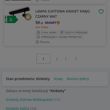
LAMPA SUFITOWA KINKIET KIMJO
OBSE
CZARNY MAT
59
zł
KUP TERAZ
STAN: NOWY
CZĘSTO SPRZEDAJE
SPRZEDAJĄCY: OSOBA PRYWATNA
Pleszew
Wybierz stronę:
Następna strona
z
1
Stan przedmiotu: Kinkiety
Nowy
Bardzo dobry
Zobacz w innej lokalizacji
"Kinkiety"
Kinkiety Ostrów Wielkopolski
(11)
Kinkiety Kalisz
(14)