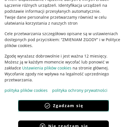
Regulamin
Łączenie różnych urządzeń
.
Identyfikacja urządzeń na
podstawie informacji przesyłanych automatycznie
.
Polityka plików "cookies"
Twoje dane personalne przetwarzamy również w celu
ułatwiania korzystania z naszych stron
Ustawienia plików "cookies"
Cele przetwarzania szczegółowo opisane są w ustawieniach
Udostępnianie lokalizacji
dostępnych pod przyciskiem: “ZMIENIAM ZGODY” i w Polityce
Informacje dla Aktu o Usługach Cyfrowych
plików cookies.
Zgodę wyrażasz dobrowolnie i jest ważna 12 miesięcy.
Pobierz aplikację
Możesz ją w każdym momencie wycofać lub ponowić w
zakładce
Ustawienia plików cookies
na stronie głównej.
Wycofanie zgody nie wpływa na legalność uprzedniego
przetwarzania.
polityka plików cookies
polityka ochrony prywatności
Zgadzam się
Nie zgadzam się