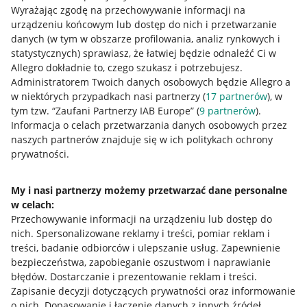
Wyrażając zgodę na przechowywanie informacji na
urządzeniu końcowym lub dostęp do nich i przetwarzanie
danych (w tym w obszarze profilowania, analiz rynkowych i
statystycznych) sprawiasz, że łatwiej będzie odnaleźć Ci w
Allegro dokładnie to, czego szukasz i potrzebujesz.
Administratorem Twoich danych osobowych będzie Allegro a
w niektórych przypadkach nasi partnerzy (
17
partnerów
), w
tym tzw. “Zaufani Partnerzy IAB Europe” (
9
partnerów
).
Przydatne informacje
Informacja o celach przetwarzania danych osobowych przez
naszych partnerów znajduje się w ich politykach ochrony
prywatności.
Jak to działa
Napisz do nas
My i nasi partnerzy możemy przetwarzać dane personalne
w celach:
Allegro Gadane dla sprzedających
Przechowywanie informacji na urządzeniu lub dostęp do
Allegro Gadane dla kupujących
nich
.
Spersonalizowane reklamy i treści, pomiar reklam i
treści, badanie odbiorców i ulepszanie usług
.
Zapewnienie
Mapa miejscowości
bezpieczeństwa, zapobieganie oszustwom i naprawianie
błędów
.
Dostarczanie i prezentowanie reklam i treści
.
Informacje prawne
Zapisanie decyzji dotyczących prywatności oraz informowanie
o nich
.
Dopasowanie i łączenie danych z innych źródeł
.