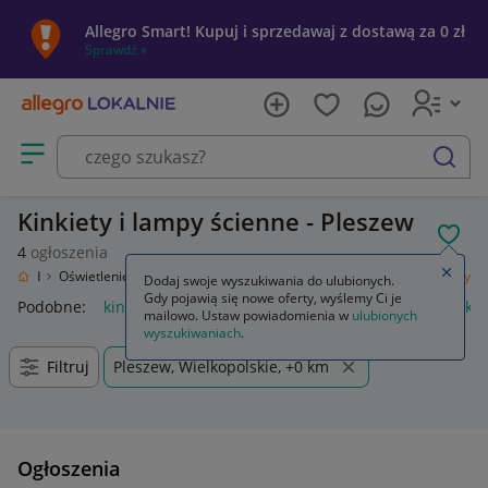
Allegro Smart! Kupuj i sprzedawaj z dostawą za 0 zł
Sprawdź »
Otwórz menu z kategoriami
szukaj
Kinkiety i lampy ścienne - Pleszew
POL
4
ogłoszenia
Zamkn
 Ogród
Oświetlenie
Oświetlenie wewnętrzne
Lampy ścienne
Kinkiety
Dodaj swoje wyszukiwania do ulubionych.
Gdy pojawią się nowe oferty, wyślemy Ci je
Podobne:
kinkiet
kinkiety zewnętrzne
kinkiety ścienne
kin
mailowo. Ustaw powiadomienia w
ulubionych
wyszukiwaniach
.
Filtruj
Pleszew, Wielkopolskie, +0 km
Ogłoszenia