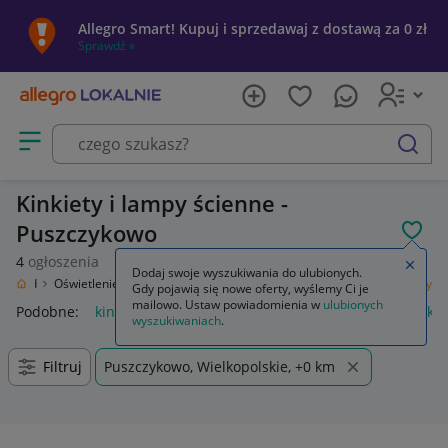
Allegro Smart! Kupuj i sprzedawaj z dostawą za 0 zł
Sprawdź »
Otwórz menu z kategoriami
szukaj
Kinkiety i lampy ścienne -
Puszczykowo
POL
4
ogłoszenia
Zamkn
Dodaj swoje wyszukiwania do ulubionych.
 Ogród
Oświetlenie
Oświetlenie wewnętrzne
Lampy ścienne
Kinkiety
Gdy pojawią się nowe oferty, wyślemy Ci je
mailowo. Ustaw powiadomienia w
ulubionych
Podobne:
kinkiet
kinkiety zewnętrzne
kinkiety ścienne
kin
wyszukiwaniach
.
Filtruj
Puszczykowo, Wielkopolskie, +0 km