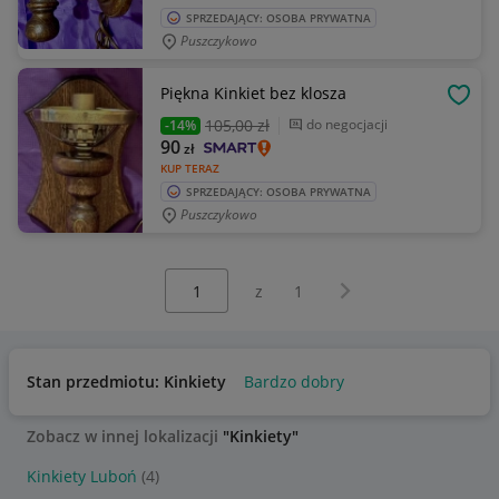
SPRZEDAJĄCY: OSOBA PRYWATNA
Puszczykowo
Piękna Kinkiet bez klosza
OBSE
105
,00 zł
do negocjacji
-14%
90
zł
KUP TERAZ
SPRZEDAJĄCY: OSOBA PRYWATNA
Puszczykowo
Wybierz stronę:
Następna strona
z
1
Stan przedmiotu: Kinkiety
Bardzo dobry
Zobacz w innej lokalizacji
"Kinkiety"
Kinkiety Luboń
(4)