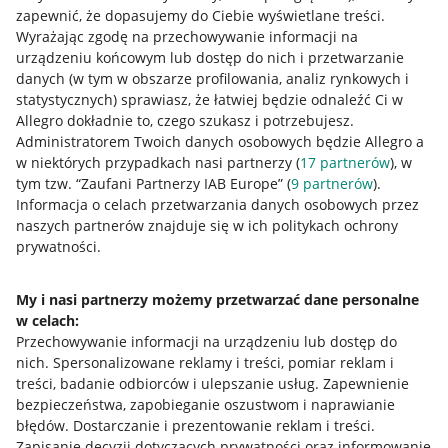
zapewnić, że dopasujemy do Ciebie wyświetlane treści.
Wyrażając zgodę na przechowywanie informacji na
urządzeniu końcowym lub dostęp do nich i przetwarzanie
danych (w tym w obszarze profilowania, analiz rynkowych i
statystycznych) sprawiasz, że łatwiej będzie odnaleźć Ci w
Allegro dokładnie to, czego szukasz i potrzebujesz.
Administratorem Twoich danych osobowych będzie Allegro a
w niektórych przypadkach nasi partnerzy (
17
partnerów
), w
Nawigacja
tym tzw. “Zaufani Partnerzy IAB Europe” (
9
partnerów
).
Przydatne informacje
Informacja o celach przetwarzania danych osobowych przez
naszych partnerów znajduje się w ich politykach ochrony
prywatności.
Jak to działa
Napisz do nas
My i nasi partnerzy możemy przetwarzać dane personalne
w celach:
Allegro Gadane dla sprzedających
Przechowywanie informacji na urządzeniu lub dostęp do
Allegro Gadane dla kupujących
nich
.
Spersonalizowane reklamy i treści, pomiar reklam i
treści, badanie odbiorców i ulepszanie usług
.
Zapewnienie
Mapa miejscowości
bezpieczeństwa, zapobieganie oszustwom i naprawianie
błędów
.
Dostarczanie i prezentowanie reklam i treści
.
Informacje prawne
Zapisanie decyzji dotyczących prywatności oraz informowanie