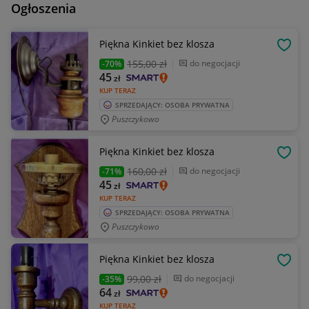
Ogłoszenia
Piękna Kinkiet bez klosza
OBSE
155
,00 zł
do negocjacji
-70%
45
zł
KUP TERAZ
SPRZEDAJĄCY: OSOBA PRYWATNA
Puszczykowo
Piękna Kinkiet bez klosza
OBSE
160
,00 zł
do negocjacji
-71%
45
zł
KUP TERAZ
SPRZEDAJĄCY: OSOBA PRYWATNA
Puszczykowo
Piękna Kinkiet bez klosza
OBSE
99
,00 zł
do negocjacji
-35%
64
zł
KUP TERAZ