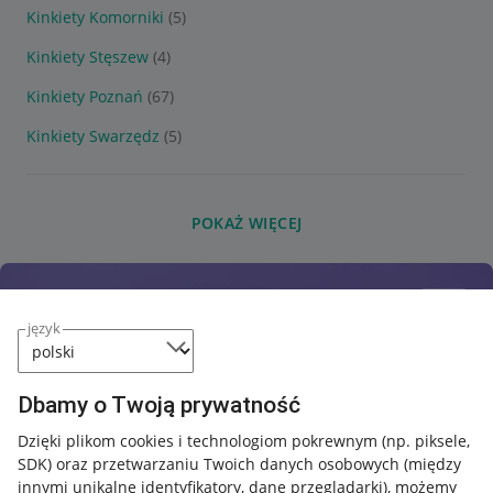
Kinkiety Komorniki
(5)
Kinkiety Stęszew
(4)
Kinkiety Poznań
(67)
Kinkiety Swarzędz
(5)
POKAŻ WIĘCEJ
język
Dbamy o Twoją prywatność
Dzięki plikom cookies i technologiom pokrewnym
(np. piksele,
SDK)
oraz przetwarzaniu Twoich danych osobowych
(między
innymi unikalne identyfikatory, dane przeglądarki)
, możemy