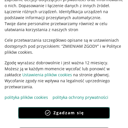
o nich
.
Dopasowanie i łączenie danych z innych źródeł
.
Regulamin
Łączenie różnych urządzeń
.
Identyfikacja urządzeń na
podstawie informacji przesyłanych automatycznie
.
Polityka plików "cookies"
Twoje dane personalne przetwarzamy również w celu
ułatwiania korzystania z naszych stron
Ustawienia plików "cookies"
Cele przetwarzania szczegółowo opisane są w ustawieniach
Udostępnianie lokalizacji
dostępnych pod przyciskiem: “ZMIENIAM ZGODY” i w Polityce
Informacje dla Aktu o Usługach Cyfrowych
plików cookies.
Zgodę wyrażasz dobrowolnie i jest ważna 12 miesięcy.
Pobierz aplikację
Możesz ją w każdym momencie wycofać lub ponowić w
zakładce
Ustawienia plików cookies
na stronie głównej.
Wycofanie zgody nie wpływa na legalność uprzedniego
przetwarzania.
polityka plików cookies
polityka ochrony prywatności
Zgadzam się