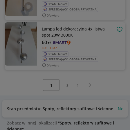
STAN: NOWY
SPRZEDAJĄCY: OSOBA PRYWATNA
Siewierz
Lampa led dekoracyjna 4x listwa
OBSE
spot 20W 3000K
60
zł
KUP TERAZ
STAN: NOWY
SPRZEDAJĄCY: OSOBA PRYWATNA
Siewierz
Wybierz stronę:
Następna strona
z
1
Stan przedmiotu: Spoty, reflektory sufitowe i ścienne
Nowy
Zobacz w innej lokalizacji
"Spoty, reflektory sufitowe i
ścienne"