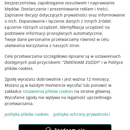
bezpieczeństwa, zapobieganie oszustwom i naprawianie
błędów
.
Dostarczanie i prezentowanie reklam i treści
.
Informacje prawne
Zapisanie decyzji dotyczących prywatności oraz informowanie
o nich
.
Dopasowanie i łączenie danych z innych źródeł
.
Regulamin
Łączenie różnych urządzeń
.
Identyfikacja urządzeń na
podstawie informacji przesyłanych automatycznie
.
Polityka plików "cookies"
Twoje dane personalne przetwarzamy również w celu
ułatwiania korzystania z naszych stron
Ustawienia plików "cookies"
Cele przetwarzania szczegółowo opisane są w ustawieniach
Udostępnianie lokalizacji
dostępnych pod przyciskiem: “ZMIENIAM ZGODY” i w Polityce
Informacje dla Aktu o Usługach Cyfrowych
plików cookies.
Zgodę wyrażasz dobrowolnie i jest ważna 12 miesięcy.
Pobierz aplikację
Możesz ją w każdym momencie wycofać lub ponowić w
zakładce
Ustawienia plików cookies
na stronie głównej.
Wycofanie zgody nie wpływa na legalność uprzedniego
przetwarzania.
polityka plików cookies
polityka ochrony prywatności
Zgadzam się