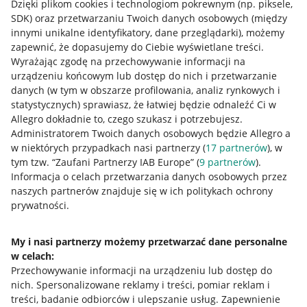
Dzięki plikom cookies i technologiom pokrewnym
(np. piksele,
SDK)
oraz przetwarzaniu Twoich danych osobowych
(między
innymi unikalne identyfikatory, dane przeglądarki)
, możemy
zapewnić, że dopasujemy do Ciebie wyświetlane treści.
Wyrażając zgodę na przechowywanie informacji na
urządzeniu końcowym lub dostęp do nich i przetwarzanie
danych (w tym w obszarze profilowania, analiz rynkowych i
statystycznych) sprawiasz, że łatwiej będzie odnaleźć Ci w
Allegro dokładnie to, czego szukasz i potrzebujesz.
Administratorem Twoich danych osobowych będzie Allegro a
w niektórych przypadkach nasi partnerzy (
17
partnerów
), w
tym tzw. “Zaufani Partnerzy IAB Europe” (
9
partnerów
).
Przydatne informacje
Informacja o celach przetwarzania danych osobowych przez
naszych partnerów znajduje się w ich politykach ochrony
prywatności.
Jak to działa
Napisz do nas
My i nasi partnerzy możemy przetwarzać dane personalne
w celach:
Allegro Gadane dla sprzedających
Przechowywanie informacji na urządzeniu lub dostęp do
Allegro Gadane dla kupujących
nich
.
Spersonalizowane reklamy i treści, pomiar reklam i
treści, badanie odbiorców i ulepszanie usług
.
Zapewnienie
Mapa miejscowości