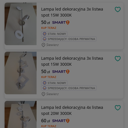
Lampa led dekoracyjna 3x listwa
OBSE
spot 15W 3000K
50
zł
KUP TERAZ
STAN: NOWY
SPRZEDAJĄCY: OSOBA PRYWATNA
Siewierz
Lampa led dekoracyjna 3x listwa
OBSE
spot 15W 3000K
50
zł
KUP TERAZ
STAN: NOWY
SPRZEDAJĄCY: OSOBA PRYWATNA
Siewierz
Lampa led dekoracyjna 4x listwa
OBSE
spot 20W 3000K
60
zł
KUP TERAZ