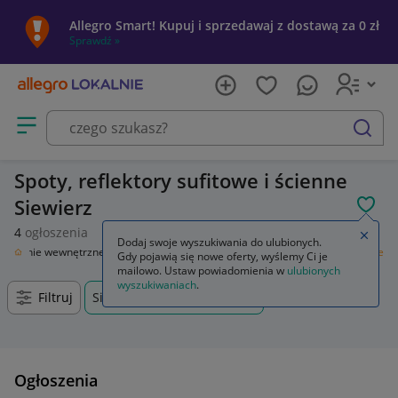
Allegro Smart! Kupuj i sprzedawaj z dostawą za 0 zł
Sprawdź »
Otwórz menu z kategoriami
szukaj
Spoty, reflektory sufitowe i ścienne
Siewierz
POL
4
ogłoszenia
Zamkn
Dodaj swoje wyszukiwania do ulubionych.
wietlenie wewnętrzne
Lampy sufitowe
Spoty, reflektory sufitowe i ścienne
Gdy pojawią się nowe oferty, wyślemy Ci je
mailowo. Ustaw powiadomienia w
ulubionych
wyszukiwaniach
.
Filtruj
Siewierz, Śląskie, +0 km
Ogłoszenia