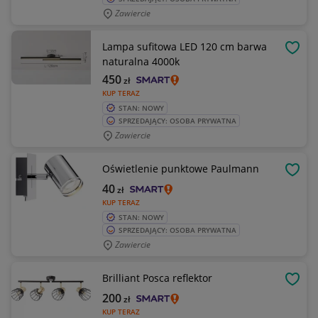
Zawiercie
Lampa sufitowa LED 120 cm barwa
OBSE
naturalna 4000k
450
zł
KUP TERAZ
STAN: NOWY
SPRZEDAJĄCY: OSOBA PRYWATNA
Zawiercie
Oświetlenie punktowe Paulmann
OBSE
40
zł
KUP TERAZ
STAN: NOWY
SPRZEDAJĄCY: OSOBA PRYWATNA
Zawiercie
Brilliant Posca reflektor
OBSE
200
zł
KUP TERAZ