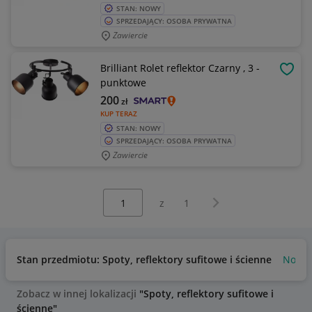
STAN: NOWY
SPRZEDAJĄCY: OSOBA PRYWATNA
Zawiercie
Brilliant Rolet reflektor Czarny , 3 -
OBSE
punktowe
200
zł
KUP TERAZ
STAN: NOWY
SPRZEDAJĄCY: OSOBA PRYWATNA
Zawiercie
Wybierz stronę:
Następna strona
z
1
Stan przedmiotu: Spoty, reflektory sufitowe i ścienne
Nowy
Zobacz w innej lokalizacji
"Spoty, reflektory sufitowe i
ścienne"