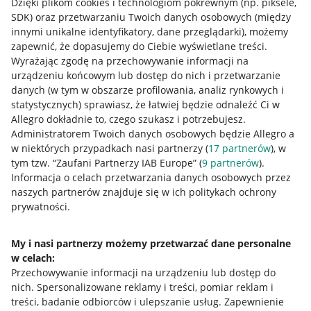
Dzięki plikom cookies i technologiom pokrewnym
(np. piksele,
SDK)
oraz przetwarzaniu Twoich danych osobowych
(między
innymi unikalne identyfikatory, dane przeglądarki)
, możemy
zapewnić, że dopasujemy do Ciebie wyświetlane treści.
Wyrażając zgodę na przechowywanie informacji na
urządzeniu końcowym lub dostęp do nich i przetwarzanie
danych (w tym w obszarze profilowania, analiz rynkowych i
statystycznych) sprawiasz, że łatwiej będzie odnaleźć Ci w
Allegro dokładnie to, czego szukasz i potrzebujesz.
Administratorem Twoich danych osobowych będzie Allegro a
w niektórych przypadkach nasi partnerzy (
17
partnerów
), w
tym tzw. “Zaufani Partnerzy IAB Europe” (
9
partnerów
).
Przydatne informacje
Informacja o celach przetwarzania danych osobowych przez
naszych partnerów znajduje się w ich politykach ochrony
prywatności.
Jak to działa
Napisz do nas
My i nasi partnerzy możemy przetwarzać dane personalne
w celach:
Allegro Gadane dla sprzedających
Przechowywanie informacji na urządzeniu lub dostęp do
Allegro Gadane dla kupujących
nich
.
Spersonalizowane reklamy i treści, pomiar reklam i
treści, badanie odbiorców i ulepszanie usług
.
Zapewnienie
Mapa miejscowości