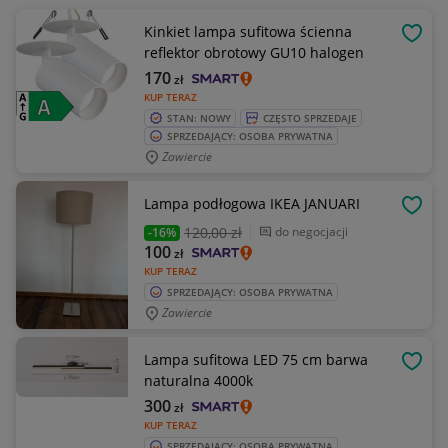
Kinkiet lampa sufitowa ścienna
OBSE
reflektor obrotowy GU10 halogen
170
zł
KUP TERAZ
STAN: NOWY
CZĘSTO SPRZEDAJE
SPRZEDAJĄCY: OSOBA PRYWATNA
Zawiercie
Lampa podłogowa IKEA JANUARI
OBSE
120
,00 zł
do negocjacji
-16%
100
zł
KUP TERAZ
SPRZEDAJĄCY: OSOBA PRYWATNA
Zawiercie
Lampa sufitowa LED 75 cm barwa
OBSE
naturalna 4000k
300
zł
KUP TERAZ
SPRZEDAJĄCY: OSOBA PRYWATNA