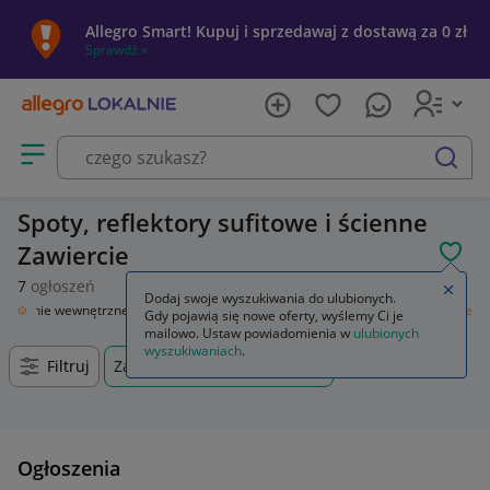
Allegro Smart! Kupuj i sprzedawaj z dostawą za 0 zł
Sprawdź »
Otwórz menu z kategoriami
szukaj
Spoty, reflektory sufitowe i ścienne
Zawiercie
POL
7
ogłoszeń
Zamkn
Dodaj swoje wyszukiwania do ulubionych.
wietlenie wewnętrzne
Lampy sufitowe
Spoty, reflektory sufitowe i ścienne
Gdy pojawią się nowe oferty, wyślemy Ci je
mailowo. Ustaw powiadomienia w
ulubionych
wyszukiwaniach
.
Filtruj
Zawiercie, Śląskie, +0 km
Ogłoszenia