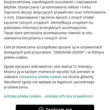
bezpieczeństwa, zapobieganie oszustwom i naprawianie
błędów
.
Dostarczanie i prezentowanie reklam i treści
.
Informacje prawne
Zapisanie decyzji dotyczących prywatności oraz informowanie
o nich
.
Dopasowanie i łączenie danych z innych źródeł
.
Regulamin
Łączenie różnych urządzeń
.
Identyfikacja urządzeń na
podstawie informacji przesyłanych automatycznie
.
Polityka plików "cookies"
Twoje dane personalne przetwarzamy również w celu
ułatwiania korzystania z naszych stron
Ustawienia plików "cookies"
Cele przetwarzania szczegółowo opisane są w ustawieniach
Udostępnianie lokalizacji
dostępnych pod przyciskiem: “ZMIENIAM ZGODY” i w Polityce
Informacje dla Aktu o Usługach Cyfrowych
plików cookies.
Zgodę wyrażasz dobrowolnie i jest ważna 12 miesięcy.
Pobierz aplikację
Możesz ją w każdym momencie wycofać lub ponowić w
zakładce
Ustawienia plików cookies
na stronie głównej.
Wycofanie zgody nie wpływa na legalność uprzedniego
przetwarzania.
polityka plików cookies
polityka ochrony prywatności
Zgadzam się