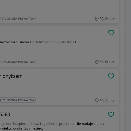
Myślenice
ĄCY: OSOBA PRYWATNA
OBSERWU
siężniczki Disneya
Certyfikaty, opinie, atesty:
CE
Myślenice
ĄCY: OSOBA PRYWATNA
arionyksem
OBSERWU
Myślenice
ĄCY: OSOBA PRYWATNA
75368
OBSERWU
cje dot. bezpieczeństwa i zgodności produktu:
Nie nadaje się dla
w wieku poniżej 36 miesięcy