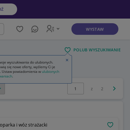
DŹ
WYSTAW
kaj
POLUB WYSZUKIWANIE
Zamknij wskazówkę
oje wyszukiwania do ulubionych.
wią się nowe oferty, wyślemy Ci je
. Ustaw powiadomienia w
ulubionych
waniach
.
Wybierz stronę:
Następna 
z
2
parka i wóz strażacki
OBSERWU