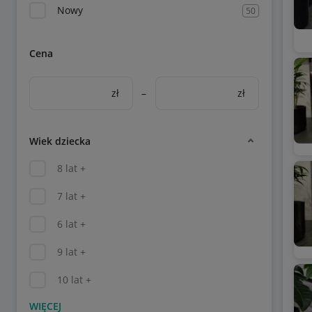
Nowy
50
Cena
zł
–
zł
Wiek dziecka
8 lat +
7 lat +
6 lat +
9 lat +
10 lat +