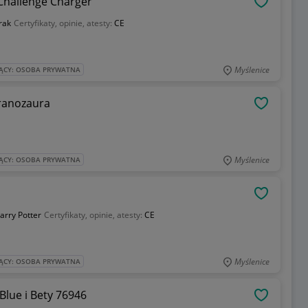
hallenge Charger
OBSERWU
rak
Certyfikaty, opinie, atesty:
CE
Myślenice
ĄCY: OSOBA PRYWATNA
yranozaura
OBSERWU
Myślenice
ĄCY: OSOBA PRYWATNA
OBSERWU
arry Potter
Certyfikaty, opinie, atesty:
CE
Myślenice
ĄCY: OSOBA PRYWATNA
lue i Bety 76946
OBSERWU