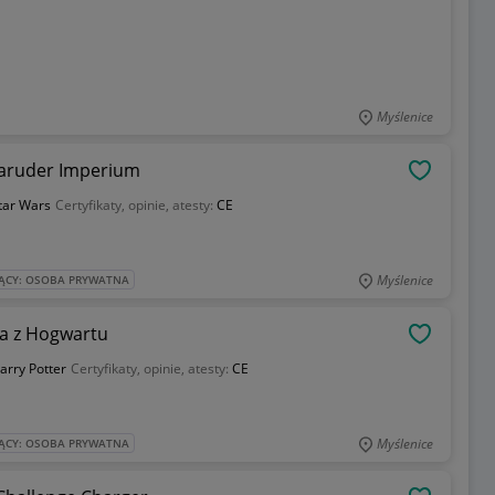
Myślenice
aruder Imperium
OBSERWU
tar Wars
Certyfikaty, opinie, atesty:
CE
Myślenice
ĄCY: OSOBA PRYWATNA
ca z Hogwartu
OBSERWU
arry Potter
Certyfikaty, opinie, atesty:
CE
Myślenice
ĄCY: OSOBA PRYWATNA