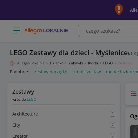
All
Otwórz menu z kategoriami
LEGO Zestawy dla dzieci - Myślenice
61
og
Allegro Lokalnie
Dziecko
Zabawki
Klocki
LEGO
Zestawy
Podobne:
zestaw narzędzi
rituals zestaw
meble łazienko
Zestawy
Wido
wróć do
LEGO
Architecture
3
Og
City
7
Creator
2