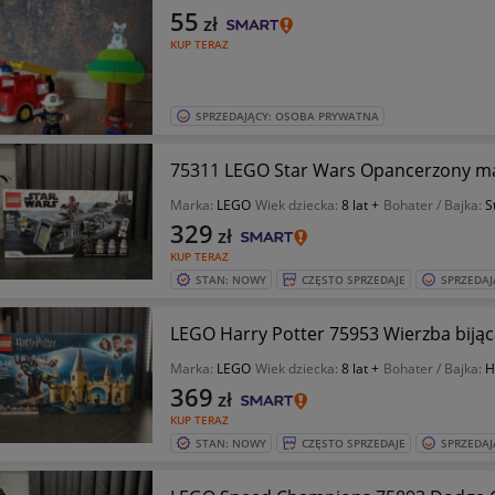
55
zł
KUP TERAZ
SPRZEDAJĄCY: OSOBA PRYWATNA
75311 LEGO Star Wars Opancerzony m
Marka:
LEGO
Wiek dziecka:
8 lat +
Bohater / Bajka:
S
329
zł
KUP TERAZ
STAN: NOWY
CZĘSTO SPRZEDAJE
SPRZEDAJ
LEGO Harry Potter 75953 Wierzba biją
Marka:
LEGO
Wiek dziecka:
8 lat +
Bohater / Bajka:
H
369
zł
KUP TERAZ
STAN: NOWY
CZĘSTO SPRZEDAJE
SPRZEDAJ