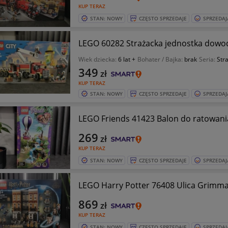
KUP TERAZ
STAN: NOWY
CZĘSTO SPRZEDAJE
SPRZEDAJ
LEGO 60282 Strażacka jednostka dowod
Wiek dziecka:
6 lat +
Bohater / Bajka:
brak
Seria:
Str
349
zł
KUP TERAZ
STAN: NOWY
CZĘSTO SPRZEDAJE
SPRZEDAJ
LEGO Friends 41423 Balon do ratowani
269
zł
KUP TERAZ
STAN: NOWY
CZĘSTO SPRZEDAJE
SPRZEDAJ
LEGO Harry Potter 76408 Ulica Grimma
869
zł
KUP TERAZ
STAN: NOWY
CZĘSTO SPRZEDAJE
SPRZEDAJ