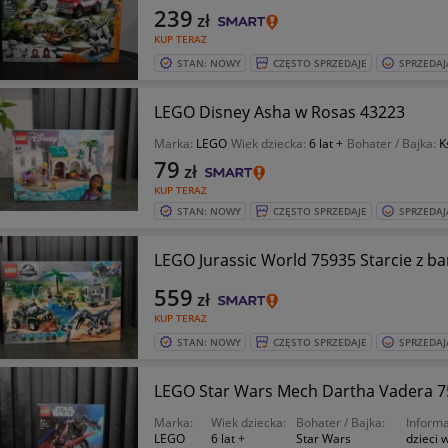
239
zł
KUP TERAZ
STAN: NOWY
CZĘSTO SPRZEDAJE
SPRZEDAJ
LEGO Disney Asha w Rosas 43223
Marka:
LEGO
Wiek dziecka:
6 lat +
Bohater / Bajka:
K
79
zł
KUP TERAZ
STAN: NOWY
CZĘSTO SPRZEDAJE
SPRZEDAJ
LEGO Jurassic World 75935 Starcie z b
559
zł
KUP TERAZ
STAN: NOWY
CZĘSTO SPRZEDAJE
SPRZEDAJ
LEGO Star Wars Mech Dartha Vadera 
Marka:
Wiek dziecka:
Bohater / Bajka:
Informa
LEGO
6 lat +
Star Wars
dzieci 