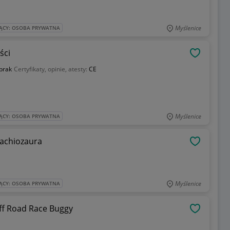
Myślenice
ĄCY: OSOBA PRYWATNA
ści
OBSERWU
brak
Certyfikaty, opinie, atesty:
CE
Myślenice
ĄCY: OSOBA PRYWATNA
rachiozaura
OBSERWU
Myślenice
ĄCY: OSOBA PRYWATNA
ff Road Race Buggy
OBSERWU