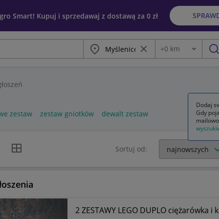
SPRAW
egro Smart! Kupuj i sprzedawaj z dostawą za 0 zł
Miasto
Wyczyść frazę
+
0
km
Odległość
szu
łoszeń
Dodaj sw
Gdy poja
we zestaw
zestaw gniotków
dewalt zestaw
mailowo
wyszuki
k listy
Widok siatki
Sortuj od:
łoszenia
2 ZESTAWY LEGO DUPLO ciężarówka i ko