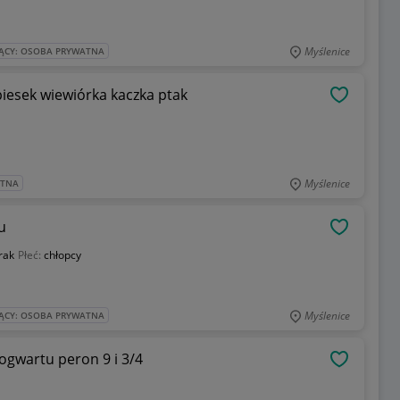
Myślenice
ĄCY: OSOBA PRYWATNA
piesek wiewiórka kaczka ptak
OBSERWU
Myślenice
ATNA
u
OBSERWU
rak
Płeć:
chłopcy
Myślenice
ĄCY: OSOBA PRYWATNA
ogwartu peron 9 i 3/4
OBSERWU