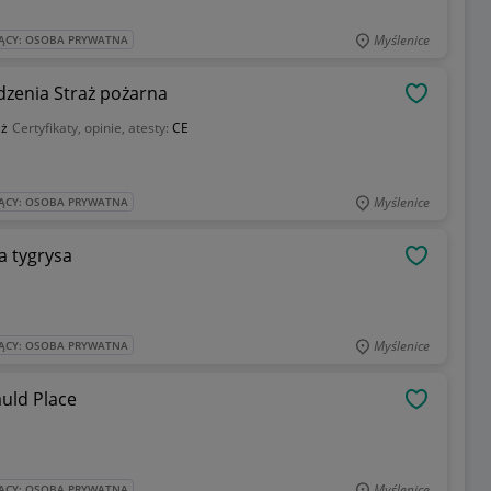
Myślenice
ĄCY: OSOBA PRYWATNA
zenia Straż pożarna
OBSERWU
aż
Certyfikaty, opinie, atesty:
CE
Myślenice
ĄCY: OSOBA PRYWATNA
a tygrysa
OBSERWU
Myślenice
ĄCY: OSOBA PRYWATNA
uld Place
OBSERWU
Myślenice
ĄCY: OSOBA PRYWATNA