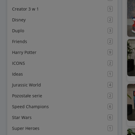
Creator 3 w 1
5
Disney
2
Duplo
3
Friends
2
Harry Potter
9
ICONS
2
Ideas
1
Jurassic World
4
Pozostałe serie
2
Speed Champions
6
Star Wars
6
Super Heroes
1