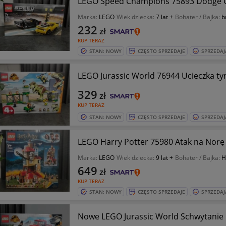
LEGO Speed Champions 75893 Dodge C
Marka:
LEGO
Wiek dziecka:
7 lat +
Bohater / Bajka:
b
232
zł
KUP TERAZ
STAN: NOWY
CZĘSTO SPRZEDAJE
SPRZEDAJ
LEGO Jurassic World 76944 Ucieczka t
329
zł
KUP TERAZ
STAN: NOWY
CZĘSTO SPRZEDAJE
SPRZEDAJ
LEGO Harry Potter 75980 Atak na Norę
Marka:
LEGO
Wiek dziecka:
9 lat +
Bohater / Bajka:
H
649
zł
KUP TERAZ
STAN: NOWY
CZĘSTO SPRZEDAJE
SPRZEDAJ
Nowe LEGO Jurassic World Schwytanie B