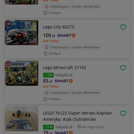
KUP TERAZ
SPRZEDAJĄCY: OSOBA PRYWATNA
Podłęże
Lego City 60273
OBSE
100
zł
KUP TERAZ
SPRZEDAJĄCY: OSOBA PRYWATNA
Podłęże
Lego Minecraft 21165
OBSE
100
,00 zł
-15%
85
zł
KUP TERAZ
SPRZEDAJĄCY: OSOBA PRYWATNA
Podłęże
LEGO 76123 Super Heroes Kapitan
OBSE
Ameryka: Atak Outriderów
100
,00 zł
do negocjacji
-21%
79
zł