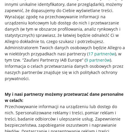
innymi unikalne identyfikatory, dane przeglądarki)
, możemy
zapewnić, że dopasujemy do Ciebie wyświetlane treści.
Wyrażając zgodę na przechowywanie informacji na
urządzeniu końcowym lub dostęp do nich i przetwarzanie
danych (w tym w obszarze profilowania, analiz rynkowych i
statystycznych) sprawiasz, że łatwiej będzie odnaleźć Ci w
Allegro dokładnie to, czego szukasz i potrzebujesz.
Administratorem Twoich danych osobowych będzie Allegro a
w niektórych przypadkach nasi partnerzy (
17
partnerów
), w
tym tzw. “Zaufani Partnerzy IAB Europe” (
9
partnerów
).
Przydatne informacje
Informacja o celach przetwarzania danych osobowych przez
naszych partnerów znajduje się w ich politykach ochrony
prywatności.
Jak to działa
Napisz do nas
My i nasi partnerzy możemy przetwarzać dane personalne
w celach:
Allegro Gadane dla sprzedających
Przechowywanie informacji na urządzeniu lub dostęp do
Allegro Gadane dla kupujących
nich
.
Spersonalizowane reklamy i treści, pomiar reklam i
treści, badanie odbiorców i ulepszanie usług
.
Zapewnienie
Mapa miejscowości
bezpieczeństwa, zapobieganie oszustwom i naprawianie
błędów
.
Dostarczanie i prezentowanie reklam i treści
.