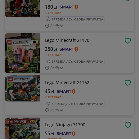
OBSE
180
zł
KUP TERAZ
SPRZEDAJĄCY: OSOBA PRYWATNA
Podłęże
Lego Minecraft 21170
OBSE
250
zł
KUP TERAZ
SPRZEDAJĄCY: OSOBA PRYWATNA
Podłęże
Lego Minecraft 21162
OBSE
45
zł
KUP TERAZ
SPRZEDAJĄCY: OSOBA PRYWATNA
Podłęże
Lego Ninjago 71700
OBSE
55
zł