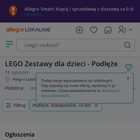
Allegro Smart! Kupuj i sprzedawaj z dostawą za 0 zł
Sprawdź »
Otwórz menu z kategoriami
szukaj
LEGO Zestawy dla dzieci - Podłęże
POL
11
ogłoszeń
Zamkn
Allegro Lokalnie
Dziecko
Zabawki
Klocki
LEGO
Zestawy
Dodaj swoje wyszukiwania do ulubionych.
Gdy pojawią się nowe oferty, wyślemy Ci je
Podobne:
zestaw narzędzi
rituals zestaw
meble łazienkowe
mailowo. Ustaw powiadomienia w
ulubionych
wyszukiwaniach
.
Filtruj
Podłęże, Małopolskie, +0 km
Ogłoszenia