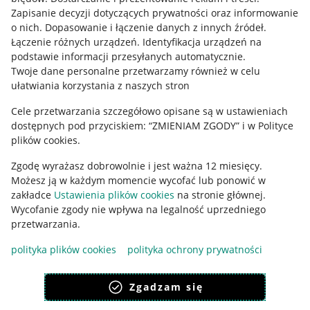
Informacje prawne
Zapisanie decyzji dotyczących prywatności oraz informowanie
o nich
.
Dopasowanie i łączenie danych z innych źródeł
.
Regulamin
Łączenie różnych urządzeń
.
Identyfikacja urządzeń na
podstawie informacji przesyłanych automatycznie
.
Polityka plików "cookies"
Twoje dane personalne przetwarzamy również w celu
ułatwiania korzystania z naszych stron
Ustawienia plików "cookies"
Cele przetwarzania szczegółowo opisane są w ustawieniach
Udostępnianie lokalizacji
dostępnych pod przyciskiem: “ZMIENIAM ZGODY” i w Polityce
Informacje dla Aktu o Usługach Cyfrowych
plików cookies.
Zgodę wyrażasz dobrowolnie i jest ważna 12 miesięcy.
Pobierz aplikację
Możesz ją w każdym momencie wycofać lub ponowić w
zakładce
Ustawienia plików cookies
na stronie głównej.
Wycofanie zgody nie wpływa na legalność uprzedniego
przetwarzania.
polityka plików cookies
polityka ochrony prywatności
Zgadzam się