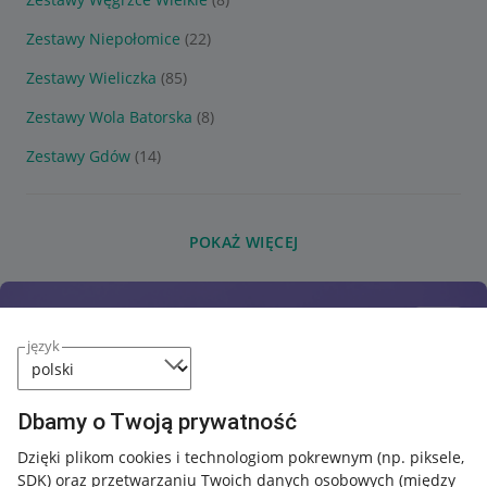
Zestawy Niepołomice
(22)
Zestawy Wieliczka
(85)
Zestawy Wola Batorska
(8)
Zestawy Gdów
(14)
POKAŻ WIĘCEJ
język
Dbamy o Twoją prywatność
Dzięki plikom cookies i technologiom pokrewnym
(np. piksele,
SDK)
oraz przetwarzaniu Twoich danych osobowych
(między