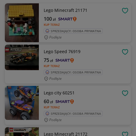
Lego Minecraft 21171
OBSE
100
zł
KUP TERAZ
SPRZEDAJĄCY: OSOBA PRYWATNA
Podłęże
Lego Speed 76919
OBSE
75
zł
KUP TERAZ
SPRZEDAJĄCY: OSOBA PRYWATNA
Podłęże
Lego city 60251
OBSE
60
zł
KUP TERAZ
SPRZEDAJĄCY: OSOBA PRYWATNA
Podłęże
Lego Minecraft 21172