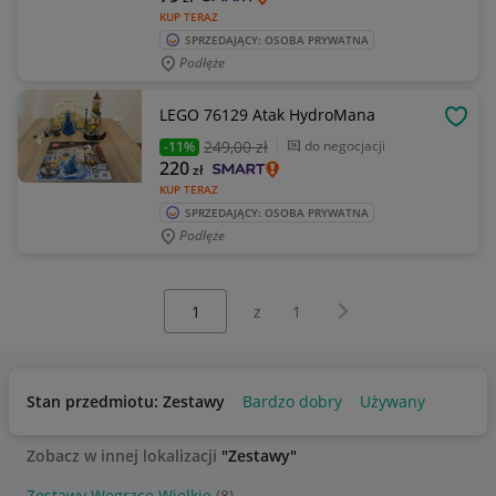
KUP TERAZ
SPRZEDAJĄCY: OSOBA PRYWATNA
Podłęże
LEGO 76129 Atak HydroMana
OBSE
249
,00 zł
do negocjacji
-11%
220
zł
KUP TERAZ
SPRZEDAJĄCY: OSOBA PRYWATNA
Podłęże
Wybierz stronę:
Następna strona
z
1
Stan przedmiotu: Zestawy
Bardzo dobry
Używany
Zobacz w innej lokalizacji
"Zestawy"
Zestawy Węgrzce Wielkie
(8)