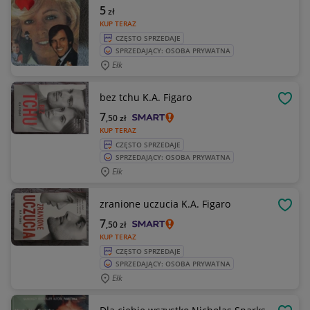
5
zł
KUP TERAZ
CZĘSTO SPRZEDAJE
SPRZEDAJĄCY: OSOBA PRYWATNA
Ełk
bez tchu K.A. Figaro
OBSE
7
,50
zł
KUP TERAZ
CZĘSTO SPRZEDAJE
SPRZEDAJĄCY: OSOBA PRYWATNA
Ełk
zranione uczucia K.A. Figaro
OBSE
7
,50
zł
KUP TERAZ
CZĘSTO SPRZEDAJE
SPRZEDAJĄCY: OSOBA PRYWATNA
Ełk