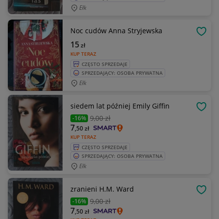
Ełk
Noc cudów Anna Stryjewska
OBSE
15
zł
KUP TERAZ
CZĘSTO SPRZEDAJE
SPRZEDAJĄCY: OSOBA PRYWATNA
Ełk
siedem lat później Emily Giffin
OBSE
9
,00 zł
-16%
7
,50
zł
KUP TERAZ
CZĘSTO SPRZEDAJE
SPRZEDAJĄCY: OSOBA PRYWATNA
Ełk
zranieni H.M. Ward
OBSE
9
,00 zł
-16%
7
,50
zł