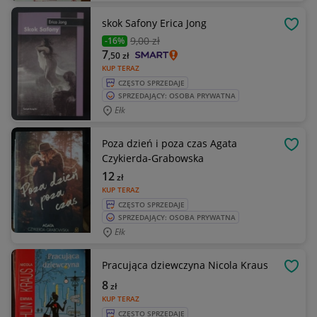
skok Safony Erica Jong
OBSE
9
,00 zł
-16%
7
,50
zł
KUP TERAZ
CZĘSTO SPRZEDAJE
SPRZEDAJĄCY: OSOBA PRYWATNA
Ełk
Poza dzień i poza czas Agata
OBSE
Czykierda-Grabowska
12
zł
KUP TERAZ
CZĘSTO SPRZEDAJE
SPRZEDAJĄCY: OSOBA PRYWATNA
Ełk
Pracująca dziewczyna Nicola Kraus
OBSE
8
zł
KUP TERAZ
CZĘSTO SPRZEDAJE