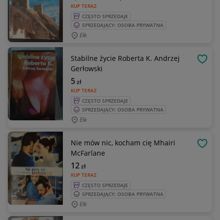
KUP TERAZ
CZĘSTO SPRZEDAJE
SPRZEDAJĄCY: OSOBA PRYWATNA
Ełk
Stabilne życie Roberta K. Andrzej
OBSE
Gerłowski
5
zł
KUP TERAZ
CZĘSTO SPRZEDAJE
SPRZEDAJĄCY: OSOBA PRYWATNA
Ełk
Nie mów nic, kocham cię Mhairi
OBSE
McFarlane
12
zł
KUP TERAZ
CZĘSTO SPRZEDAJE
SPRZEDAJĄCY: OSOBA PRYWATNA
Ełk