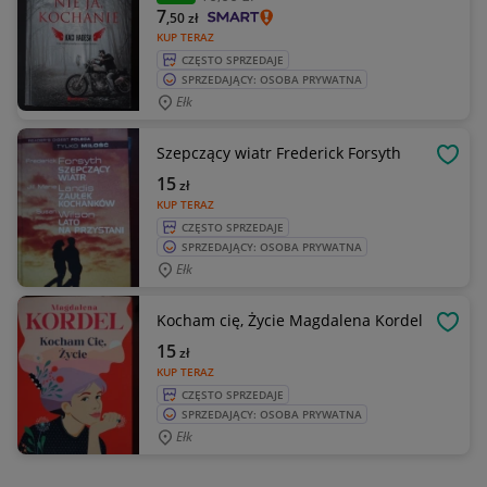
7
,50
zł
KUP TERAZ
CZĘSTO SPRZEDAJE
SPRZEDAJĄCY: OSOBA PRYWATNA
Ełk
Szepczący wiatr Frederick Forsyth
OBSE
15
zł
KUP TERAZ
CZĘSTO SPRZEDAJE
SPRZEDAJĄCY: OSOBA PRYWATNA
Ełk
Kocham cię, Życie Magdalena Kordel
OBSE
15
zł
KUP TERAZ
CZĘSTO SPRZEDAJE
SPRZEDAJĄCY: OSOBA PRYWATNA
Ełk