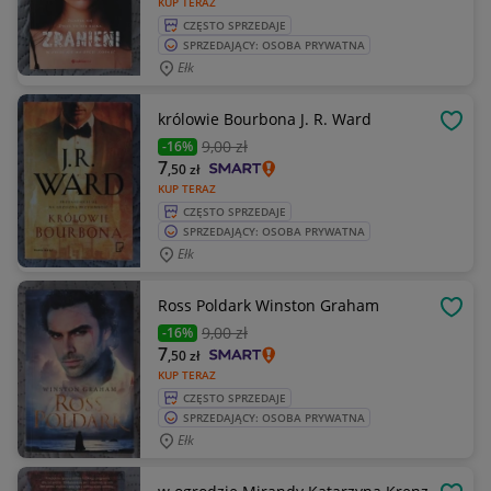
KUP TERAZ
CZĘSTO SPRZEDAJE
SPRZEDAJĄCY: OSOBA PRYWATNA
Ełk
królowie Bourbona J. R. Ward
OBSE
9
,00 zł
-16%
7
,50
zł
KUP TERAZ
CZĘSTO SPRZEDAJE
SPRZEDAJĄCY: OSOBA PRYWATNA
Ełk
Ross Poldark Winston Graham
OBSE
9
,00 zł
-16%
7
,50
zł
KUP TERAZ
CZĘSTO SPRZEDAJE
SPRZEDAJĄCY: OSOBA PRYWATNA
Ełk