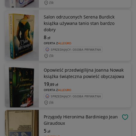
Ełk
Salon odrzuconych Serena Burdick
książka używana tanio stan bardzo
dobry
8
zł
OFERTA Z
ALLEGRO
SPRZEDAJĄCY: OSOBA PRYWATNA
Ełk
Opowieść przedwigilijna Joanna Nowak
książka świąteczna powieść obyczajowa
19
,89
zł
OFERTA Z
ALLEGRO
SPRZEDAJĄCY: OSOBA PRYWATNA
Ełk
Przygody Hieronima Bardiniego Jean
OBSE
Giraudoux
5
zł