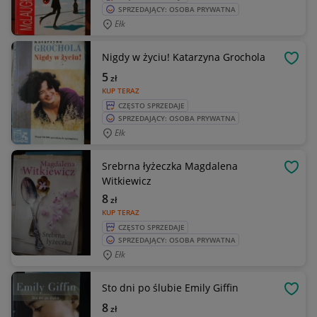
SPRZEDAJĄCY: OSOBA PRYWATNA
Ełk
Nigdy w życiu! Katarzyna Grochola
OBSE
5
zł
KUP TERAZ
CZĘSTO SPRZEDAJE
SPRZEDAJĄCY: OSOBA PRYWATNA
Ełk
Srebrna łyżeczka Magdalena
OBSE
Witkiewicz
8
zł
KUP TERAZ
CZĘSTO SPRZEDAJE
SPRZEDAJĄCY: OSOBA PRYWATNA
Ełk
Sto dni po ślubie Emily Giffin
OBSE
8
zł