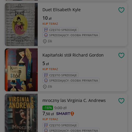
Duet Elisabeth Kyle
OBSE
10
zł
KUP TERAZ
CZĘSTO SPRZEDAJE
SPRZEDAJĄCY: OSOBA PRYWATNA
Ełk
Kapitański stół Richard Gordon
OBSE
5
zł
KUP TERAZ
CZĘSTO SPRZEDAJE
SPRZEDAJĄCY: OSOBA PRYWATNA
Ełk
mroczny las Virginia C. Andrews
OBSE
9
,00 zł
-16%
7
,50
zł
KUP TERAZ
CZĘSTO SPRZEDAJE
SPRZEDAJĄCY: OSOBA PRYWATNA