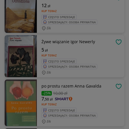
OBSE
12
zł
KUP TERAZ
CZĘSTO SPRZEDAJE
SPRZEDAJĄCY: OSOBA PRYWATNA
Ełk
Żywe wiązanie Igor Newerly
OBSE
5
zł
KUP TERAZ
CZĘSTO SPRZEDAJE
SPRZEDAJĄCY: OSOBA PRYWATNA
Ełk
po prostu razem Anna Gavalda
OBSE
10
,00 zł
-25%
7
,50
zł
KUP TERAZ
CZĘSTO SPRZEDAJE
SPRZEDAJĄCY: OSOBA PRYWATNA
Ełk