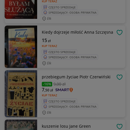
KUP TERAZ
CZĘSTO SPRZEDAJE
SPRZEDAJĄCY: OSOBA PRYWATNA
Ełk
Kiedy dojrzeje miłość Anna Szczęsna
OBSE
15
zł
KUP TERAZ
CZĘSTO SPRZEDAJE
SPRZEDAJĄCY: OSOBA PRYWATNA
Ełk
przebiegum życiae Piotr Czerwiński
OBSE
9
,00 zł
-16%
7
,50
zł
KUP TERAZ
CZĘSTO SPRZEDAJE
SPRZEDAJĄCY: OSOBA PRYWATNA
Ełk
kuszenie losu Jane Green
OBSE