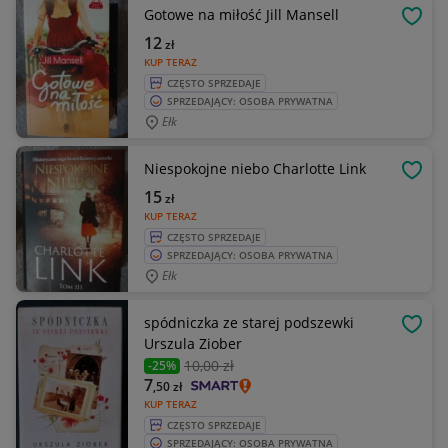
Gotowe na miłość Jill Mansell
OBSE
12
zł
KUP TERAZ
CZĘSTO SPRZEDAJE
SPRZEDAJĄCY: OSOBA PRYWATNA
Ełk
Niespokojne niebo Charlotte Link
OBSE
15
zł
KUP TERAZ
CZĘSTO SPRZEDAJE
SPRZEDAJĄCY: OSOBA PRYWATNA
Ełk
spódniczka ze starej podszewki
OBSE
Urszula Ziober
10
,00 zł
-25%
7
,50
zł
KUP TERAZ
CZĘSTO SPRZEDAJE
SPRZEDAJĄCY: OSOBA PRYWATNA