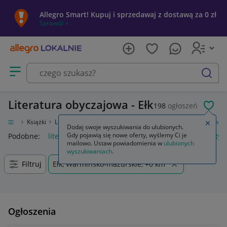
Allegro Smart! Kupuj i sprzedawaj z dostawą za 0 zł
Sprawdź »
Otwórz menu z kategoriami
szukaj
Literatura obyczajowa - Ełk
198
ogłoszeń
POL
ozrywka
Książki
Literatura obyczajowa, erotyczna
Literatura obyczajowa
Zamkn
Dodaj swoje wyszukiwania do ulubionych.
Gdy pojawią się nowe oferty, wyślemy Ci je
Podobne:
literatura obyczajowa
literatura obyczajowa erotyc
mailowo. Ustaw powiadomienia w
ulubionych
wyszukiwaniach
.
Filtruj
Ełk, Warmińsko-mazurskie, +0 km
Ogłoszenia