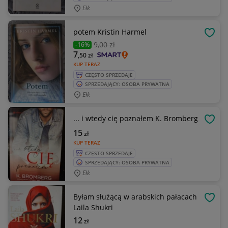
Ełk
potem Kristin Harmel
OBSE
9
,00 zł
-16%
7
,50
zł
KUP TERAZ
CZĘSTO SPRZEDAJE
SPRZEDAJĄCY: OSOBA PRYWATNA
Ełk
... i wtedy cię poznałem K. Bromberg
OBSE
15
zł
KUP TERAZ
CZĘSTO SPRZEDAJE
SPRZEDAJĄCY: OSOBA PRYWATNA
Ełk
Byłam służącą w arabskich pałacach
OBSE
Laila Shukri
12
zł