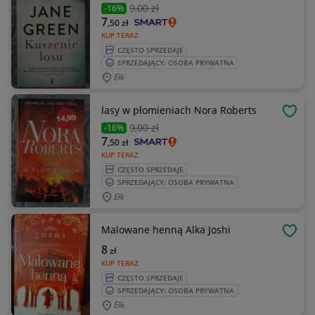
9
,00 zł
-16%
7
,50
zł
KUP TERAZ
CZĘSTO SPRZEDAJE
SPRZEDAJĄCY: OSOBA PRYWATNA
Ełk
lasy w płomieniach Nora Roberts
OBSE
9
,00 zł
-16%
7
,50
zł
KUP TERAZ
CZĘSTO SPRZEDAJE
SPRZEDAJĄCY: OSOBA PRYWATNA
Ełk
Malowane henną Alka Joshi
OBSE
8
zł
KUP TERAZ
CZĘSTO SPRZEDAJE
SPRZEDAJĄCY: OSOBA PRYWATNA
Ełk