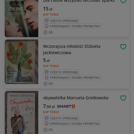
Dla ciebie wszystko Nicholas Sparks
OBSE
15
zł
KUP TERAZ
CZĘSTO SPRZEDAJE
SPRZEDAJĄCY: OSOBA PRYWATNA
Ełk
Wczorajsza młodość Elżbieta
OBSE
Jackiewiczowa
5
zł
KUP TERAZ
CZĘSTO SPRZEDAJE
SPRZEDAJĄCY: OSOBA PRYWATNA
Ełk
obywatelka Manuela Gretkowska
OBSE
7
,50
zł
KUP TERAZ
CZĘSTO SPRZEDAJE
SPRZEDAJĄCY: OSOBA PRYWATNA
Ełk