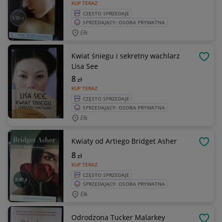
KUP TERAZ
CZĘSTO SPRZEDAJE
SPRZEDAJĄCY: OSOBA PRYWATNA
Ełk
Kwiat śniegu i sekretny wachlarz
OBSE
Lisa See
8
zł
KUP TERAZ
CZĘSTO SPRZEDAJE
SPRZEDAJĄCY: OSOBA PRYWATNA
Ełk
Kwiaty od Artiego Bridget Asher
OBSE
8
zł
KUP TERAZ
CZĘSTO SPRZEDAJE
SPRZEDAJĄCY: OSOBA PRYWATNA
Ełk
Odrodzona Tucker Malarkey