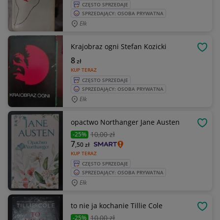
CZĘSTO SPRZEDAJE
SPRZEDAJĄCY: OSOBA PRYWATNA
Ełk
Krajobraz ogni Stefan Kozicki
OBSE
8
zł
KUP TERAZ
CZĘSTO SPRZEDAJE
SPRZEDAJĄCY: OSOBA PRYWATNA
Ełk
opactwo Northanger Jane Austen
OBSE
10
,00 zł
-25%
7
,50
zł
KUP TERAZ
CZĘSTO SPRZEDAJE
SPRZEDAJĄCY: OSOBA PRYWATNA
Ełk
to nie ja kochanie Tillie Cole
OBSE
10
,00 zł
-25%