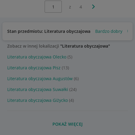
Wybierz stronę:
Następna strona
z
4
Stan przedmiotu: Literatura obyczajowa
Bardzo dobry
Uży
Zobacz w innej lokalizacji
"Literatura obyczajowa"
Literatura obyczajowa Olecko
(5)
Literatura obyczajowa Pisz
(13)
Literatura obyczajowa Augustów
(6)
Literatura obyczajowa Suwałki
(24)
Literatura obyczajowa Giżycko
(4)
POKAŻ WIĘCEJ