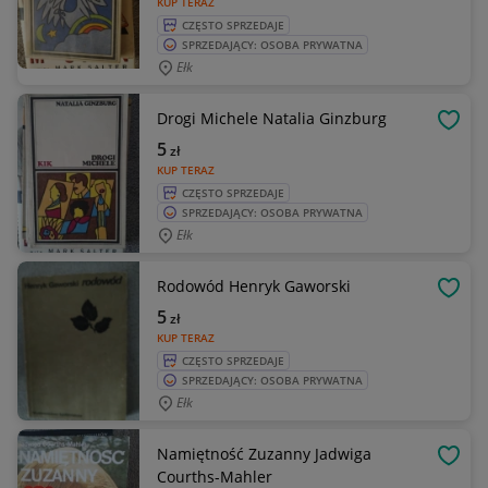
KUP TERAZ
CZĘSTO SPRZEDAJE
SPRZEDAJĄCY: OSOBA PRYWATNA
Ełk
Drogi Michele Natalia Ginzburg
OBSE
5
zł
KUP TERAZ
CZĘSTO SPRZEDAJE
SPRZEDAJĄCY: OSOBA PRYWATNA
Ełk
Rodowód Henryk Gaworski
OBSE
5
zł
KUP TERAZ
CZĘSTO SPRZEDAJE
SPRZEDAJĄCY: OSOBA PRYWATNA
Ełk
Namiętność Zuzanny Jadwiga
OBSE
Courths-Mahler