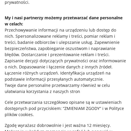
prywatności.
Jak to działa
Napisz do nas
My i nasi partnerzy możemy przetwarzać dane personalne
w celach:
Allegro Gadane dla sprzedających
Przechowywanie informacji na urządzeniu lub dostęp do
Allegro Gadane dla kupujących
nich
.
Spersonalizowane reklamy i treści, pomiar reklam i
treści, badanie odbiorców i ulepszanie usług
.
Zapewnienie
Mapa miejscowości
bezpieczeństwa, zapobieganie oszustwom i naprawianie
błędów
.
Dostarczanie i prezentowanie reklam i treści
.
Informacje prawne
Zapisanie decyzji dotyczących prywatności oraz informowanie
o nich
.
Dopasowanie i łączenie danych z innych źródeł
.
Regulamin
Łączenie różnych urządzeń
.
Identyfikacja urządzeń na
podstawie informacji przesyłanych automatycznie
.
Polityka plików "cookies"
Twoje dane personalne przetwarzamy również w celu
ułatwiania korzystania z naszych stron
Ustawienia plików "cookies"
Cele przetwarzania szczegółowo opisane są w ustawieniach
Udostępnianie lokalizacji
dostępnych pod przyciskiem: “ZMIENIAM ZGODY” i w Polityce
Informacje dla Aktu o Usługach Cyfrowych
plików cookies.
Zgodę wyrażasz dobrowolnie i jest ważna 12 miesięcy.
Pobierz aplikację