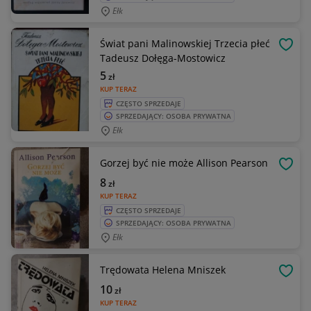
Ełk
Świat pani Malinowskiej Trzecia płeć
OBSE
Tadeusz Dołęga-Mostowicz
5
zł
KUP TERAZ
CZĘSTO SPRZEDAJE
SPRZEDAJĄCY: OSOBA PRYWATNA
Ełk
Gorzej być nie może Allison Pearson
OBSE
8
zł
KUP TERAZ
CZĘSTO SPRZEDAJE
SPRZEDAJĄCY: OSOBA PRYWATNA
Ełk
Trędowata Helena Mniszek
OBSE
10
zł
KUP TERAZ