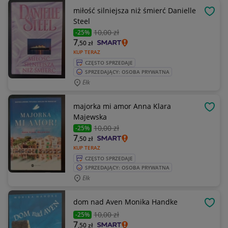
miłość silniejsza niż śmierć Danielle
OBSE
Steel
10
,00 zł
-25%
7
,50
zł
KUP TERAZ
CZĘSTO SPRZEDAJE
SPRZEDAJĄCY: OSOBA PRYWATNA
Ełk
majorka mi amor Anna Klara
OBSE
Majewska
10
,00 zł
-25%
7
,50
zł
KUP TERAZ
CZĘSTO SPRZEDAJE
SPRZEDAJĄCY: OSOBA PRYWATNA
Ełk
dom nad Aven Monika Handke
OBSE
10
,00 zł
-25%
7
,50
zł