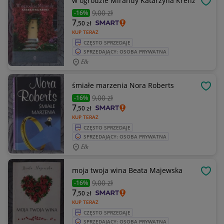
w ogrodzie Mirandy Katarzyna Krenz
OBSE
9
,00 zł
-16%
7
,50
zł
KUP TERAZ
CZĘSTO SPRZEDAJE
SPRZEDAJĄCY: OSOBA PRYWATNA
Ełk
śmiałe marzenia Nora Roberts
OBSE
9
,00 zł
-16%
7
,50
zł
KUP TERAZ
CZĘSTO SPRZEDAJE
SPRZEDAJĄCY: OSOBA PRYWATNA
Ełk
moja twoja wina Beata Majewska
OBSE
9
,00 zł
-16%
7
,50
zł
KUP TERAZ
CZĘSTO SPRZEDAJE
SPRZEDAJĄCY: OSOBA PRYWATNA