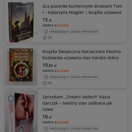
Gra pozorów kuchennymi drzwiami Tom
I – Katarzyna Majgier | książka używana
15
zł
OFERTA Z
ALLEGRO
SPRZEDAJĄCY: OSOBA PRYWATNA
Ełk
Książka Świąteczna Narzeczona Paulina
Kozłowska używana stan bardzo dobry
19
,89
zł
OFERTA Z
ALLEGRO
SPRZEDAJĄCY: OSOBA PRYWATNA
Ełk
Sprzedam: „Ostatni oddech” Kasia
Garczyk – świetny stan zadbana jak
nowa
10
zł
OFERTA Z
ALLEGRO
SPRZEDAJĄCY: OSOBA PRYWATNA