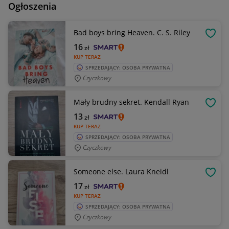
Ogłoszenia
Bad boys bring Heaven. C. S. Riley
OBSE
16
zł
KUP TERAZ
SPRZEDAJĄCY: OSOBA PRYWATNA
Czyczkowy
Mały brudny sekret. Kendall Ryan
OBSE
13
zł
KUP TERAZ
SPRZEDAJĄCY: OSOBA PRYWATNA
Czyczkowy
Someone else. Laura Kneidl
OBSE
17
zł
KUP TERAZ
SPRZEDAJĄCY: OSOBA PRYWATNA
Czyczkowy