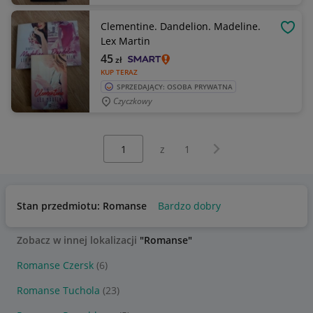
Clementine. Dandelion. Madeline.
OBSE
Lex Martin
45
zł
KUP TERAZ
SPRZEDAJĄCY: OSOBA PRYWATNA
Czyczkowy
Wybierz stronę:
Następna strona
z
1
Stan przedmiotu: Romanse
Bardzo dobry
Zobacz w innej lokalizacji
"Romanse"
Romanse Czersk
(6)
Romanse Tuchola
(23)