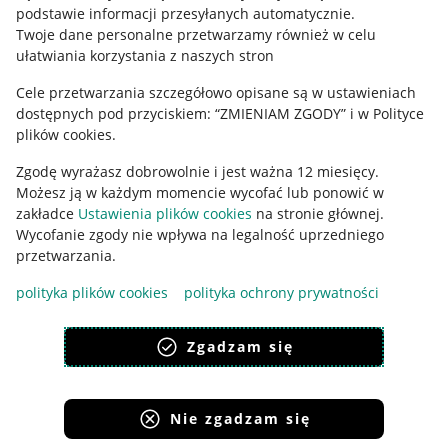
podstawie informacji przesyłanych automatycznie
.
Polityka plików "cookies"
Twoje dane personalne przetwarzamy również w celu
ułatwiania korzystania z naszych stron
Ustawienia plików "cookies"
Cele przetwarzania szczegółowo opisane są w ustawieniach
Udostępnianie lokalizacji
dostępnych pod przyciskiem: “ZMIENIAM ZGODY” i w Polityce
Informacje dla Aktu o Usługach Cyfrowych
plików cookies.
Zgodę wyrażasz dobrowolnie i jest ważna 12 miesięcy.
Pobierz aplikację
Możesz ją w każdym momencie wycofać lub ponowić w
zakładce
Ustawienia plików cookies
na stronie głównej.
Wycofanie zgody nie wpływa na legalność uprzedniego
przetwarzania.
polityka plików cookies
polityka ochrony prywatności
Zgadzam się
Nie zgadzam się
Korzystanie z serwisu oznacza akceptację
regulaminu
.