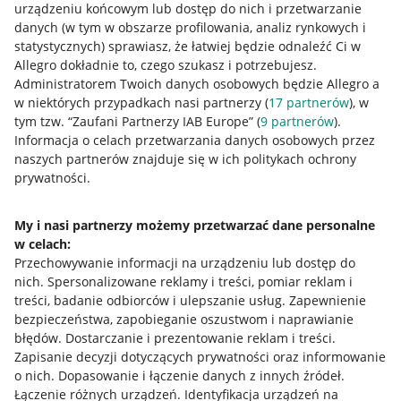
urządzeniu końcowym lub dostęp do nich i przetwarzanie
danych (w tym w obszarze profilowania, analiz rynkowych i
statystycznych) sprawiasz, że łatwiej będzie odnaleźć Ci w
Allegro dokładnie to, czego szukasz i potrzebujesz.
Administratorem Twoich danych osobowych będzie Allegro a
w niektórych przypadkach nasi partnerzy (
17
partnerów
), w
tym tzw. “Zaufani Partnerzy IAB Europe” (
9
partnerów
).
Przydatne informacje
Informacja o celach przetwarzania danych osobowych przez
naszych partnerów znajduje się w ich politykach ochrony
prywatności.
Jak to działa
Napisz do nas
My i nasi partnerzy możemy przetwarzać dane personalne
w celach:
Allegro Gadane dla sprzedających
Przechowywanie informacji na urządzeniu lub dostęp do
Allegro Gadane dla kupujących
nich
.
Spersonalizowane reklamy i treści, pomiar reklam i
treści, badanie odbiorców i ulepszanie usług
.
Zapewnienie
Mapa miejscowości
bezpieczeństwa, zapobieganie oszustwom i naprawianie
błędów
.
Dostarczanie i prezentowanie reklam i treści
.
Informacje prawne
Zapisanie decyzji dotyczących prywatności oraz informowanie
o nich
.
Dopasowanie i łączenie danych z innych źródeł
.
Regulamin
Łączenie różnych urządzeń
.
Identyfikacja urządzeń na