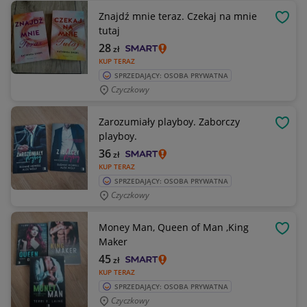
Znajdź mnie teraz. Czekaj na mnie
OBSE
tutaj
28
zł
KUP TERAZ
SPRZEDAJĄCY: OSOBA PRYWATNA
Czyczkowy
Zarozumiały playboy. Zaborczy
OBSE
playboy.
36
zł
KUP TERAZ
SPRZEDAJĄCY: OSOBA PRYWATNA
Czyczkowy
Money Man, Queen of Man ,King
OBSE
Maker
45
zł
KUP TERAZ
SPRZEDAJĄCY: OSOBA PRYWATNA
Czyczkowy