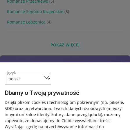
Romanse Przechlewo
(5)
Romanse Sępólno Krajeńskie
(5)
Romanse Łobżenica
(4)
POKAŻ WIĘCEJ
język
Dbamy o Twoją prywatność
Dzięki plikom cookies i technologiom pokrewnym
(np. piksele,
SDK)
oraz przetwarzaniu Twoich danych osobowych
(między
innymi unikalne identyfikatory, dane przeglądarki)
, możemy
zapewnić, że dopasujemy do Ciebie wyświetlane treści.
Wyrażając zgodę na przechowywanie informacji na