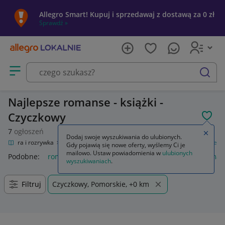
Allegro Smart! Kupuj i sprzedawaj z dostawą za 0 zł
Sprawdź »
Otwórz menu z kategoriami
szukaj
Najlepsze romanse - książki -
Czyczkowy
POL
7
ogłoszeń
Zamkn
Dodaj swoje wyszukiwania do ulubionych.
Kultura i rozrywka
Książki
Literatura obyczajowa, erotyczna
Romanse
Gdy pojawią się nowe oferty, wyślemy Ci je
mailowo. Ustaw powiadomienia w
ulubionych
Podobne:
romanse
książki romanse
książki używane roma
wyszukiwaniach
.
Filtruj
Czyczkowy, Pomorskie, +0 km