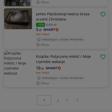
Olkusz
James Pięćdziesiąt twarzy Greya
OBSE
oczami Christiana
5
,99 zł
-16%
5
zł
KUP TERAZ
SPRZEDAJĄCY: OSOBA PRYWATNA
Olkusz
Książka: Pożyczona miłość / Moje
OBSE
rzymskie wakacje
10
zł
KUP TERAZ
SPRZEDAJĄCY: OSOBA PRYWATNA
Olkusz
Wybierz stronę:
Następna strona
z
1