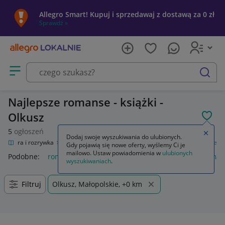
Allegro Smart! Kupuj i sprzedawaj z dostawą za 0 zł
Sprawdź »
Otwórz menu z kategoriami
szukaj
Najlepsze romanse - książki -
Olkusz
POL
5
ogłoszeń
Zamkn
Dodaj swoje wyszukiwania do ulubionych.
Kultura i rozrywka
Książki
Literatura obyczajowa, erotyczna
Romanse
Gdy pojawią się nowe oferty, wyślemy Ci je
mailowo. Ustaw powiadomienia w
ulubionych
Podobne:
romanse
książki romanse
książki używane roma
wyszukiwaniach
.
Filtruj
Olkusz, Małopolskie, +0 km