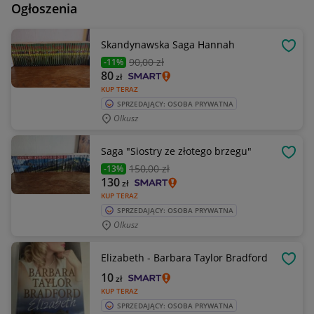
Ogłoszenia
Skandynawska Saga Hannah
OBSE
90
,00 zł
-11%
80
zł
KUP TERAZ
SPRZEDAJĄCY: OSOBA PRYWATNA
Olkusz
Saga "Siostry ze złotego brzegu"
OBSE
150
,00 zł
-13%
130
zł
KUP TERAZ
SPRZEDAJĄCY: OSOBA PRYWATNA
Olkusz
Elizabeth - Barbara Taylor Bradford
OBSE
10
zł
KUP TERAZ
SPRZEDAJĄCY: OSOBA PRYWATNA