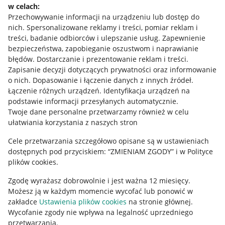
w celach:
Allegro Gadane dla sprzedających
Przechowywanie informacji na urządzeniu lub dostęp do
Allegro Gadane dla kupujących
nich
.
Spersonalizowane reklamy i treści, pomiar reklam i
treści, badanie odbiorców i ulepszanie usług
.
Zapewnienie
Mapa miejscowości
bezpieczeństwa, zapobieganie oszustwom i naprawianie
błędów
.
Dostarczanie i prezentowanie reklam i treści
.
Informacje prawne
Zapisanie decyzji dotyczących prywatności oraz informowanie
o nich
.
Dopasowanie i łączenie danych z innych źródeł
.
Regulamin
Łączenie różnych urządzeń
.
Identyfikacja urządzeń na
podstawie informacji przesyłanych automatycznie
.
Polityka plików "cookies"
Twoje dane personalne przetwarzamy również w celu
ułatwiania korzystania z naszych stron
Ustawienia plików "cookies"
Cele przetwarzania szczegółowo opisane są w ustawieniach
Udostępnianie lokalizacji
dostępnych pod przyciskiem: “ZMIENIAM ZGODY” i w Polityce
Informacje dla Aktu o Usługach Cyfrowych
plików cookies.
Zgodę wyrażasz dobrowolnie i jest ważna 12 miesięcy.
Pobierz aplikację
Możesz ją w każdym momencie wycofać lub ponowić w
zakładce
Ustawienia plików cookies
na stronie głównej.
Wycofanie zgody nie wpływa na legalność uprzedniego
przetwarzania.