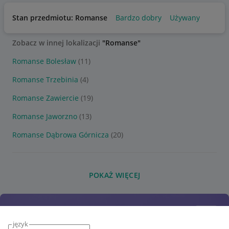
Stan przedmiotu: Romanse
Bardzo dobry
Używany
Zobacz w innej lokalizacji
"Romanse"
Romanse Bolesław
(11)
Romanse Trzebinia
(4)
Romanse Zawiercie
(19)
Romanse Jaworzno
(13)
Romanse Dąbrowa Górnicza
(20)
POKAŻ WIĘCEJ
język