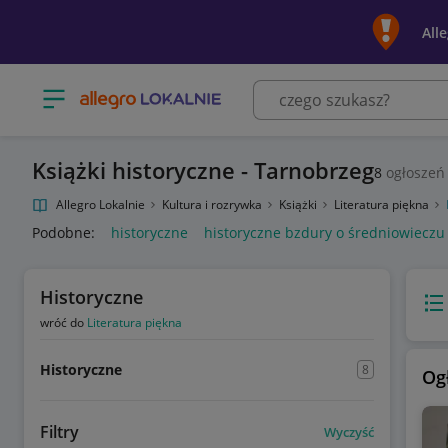
All
Otwórz menu z kategoriami
Książki historyczne - Tarnobrzeg
8
ogłoszeń
Allegro Lokalnie
Kultura i rozrywka
Książki
Literatura piękna
Podobne:
historyczne
historyczne bzdury o średniowieczu
Historyczne
Wido
wróć do
Literatura piękna
Historyczne
8
Og
Filtry
Wyczyść