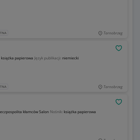
Tarnobrzeg
ATNA
OBSERWU
:
książka papierowa
Język publikacji:
niemiecki
Tarnobrzeg
ATNA
OBSERWU
eczpospolita kłamców Salon
Nośnik:
książka papierowa