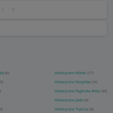
Następna strona
z
1
ola
(6)
Historyczne Mielec
(17)
59)
Historyczne Strzyżów
(16)
)
Historyczne Pogórska Wola
(30)
Historyczne Jasło
(9)
0)
Historyczne Tryńcza
(4)