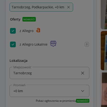
Tarnobrzeg, Podkarpackie, +0 km
Oferty
NOWOŚĆ!
z Allegro
z Allegro Lokalnie
8
Lokalizacja
Miejscowość
Promień
Pokaż ogłoszenia w promieniu
NOWOŚĆ!