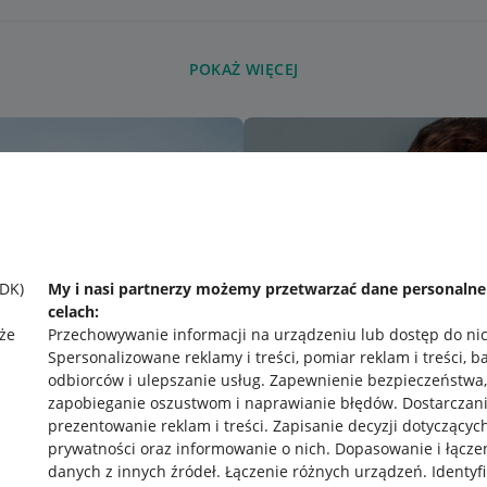
POKAŻ WIĘCEJ
SDK)
My i nasi partnerzy możemy przetwarzać dane personaln
celach:
że
Przechowywanie informacji na urządzeniu lub dostęp do ni
Spersonalizowane reklamy i treści, pomiar reklam i treści, b
odbiorców i ulepszanie usług
.
Zapewnienie bezpieczeństwa,
zapobieganie oszustwom i naprawianie błędów
.
Dostarczani
prezentowanie reklam i treści
.
Zapisanie decyzji dotyczącyc
prywatności oraz informowanie o nich
.
Dopasowanie i łącze
danych z innych źródeł
.
Łączenie różnych urządzeń
.
Identyf