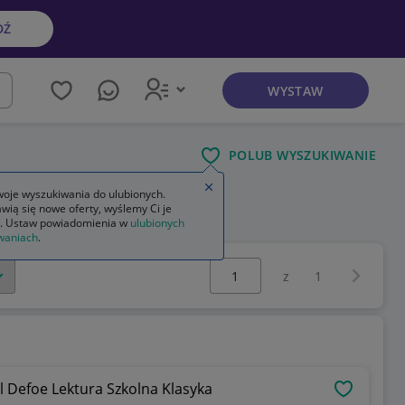
DŹ
WYSTAW
kaj
POLUB WYSZUKIWANIE
Zamknij wskazówkę
oje wyszukiwania do ulubionych.
wią się nowe oferty, wyślemy Ci je
na
. Ustaw powiadomienia w
ulubionych
waniach
.
Wybierz stronę:
Następna 
z
1
 Defoe Lektura Szkolna Klasyka
OBSERWU