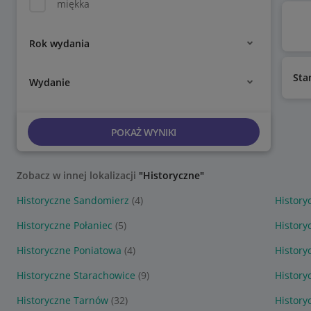
miękka
Rok wydania
Sta
Wydanie
POKAŻ WYNIKI
Zobacz w innej lokalizacji
"Historyczne"
Historyczne Sandomierz
(4)
History
Historyczne Połaniec
(5)
History
Historyczne Poniatowa
(4)
History
Historyczne Starachowice
(9)
History
Historyczne Tarnów
(32)
History