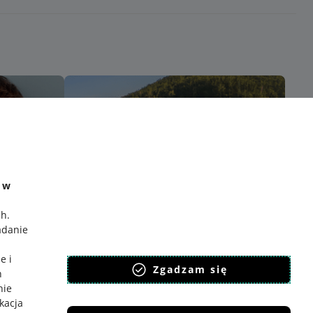
e w
ch
.
adanie
e i
Zgadzam się
h
nie
ikacja