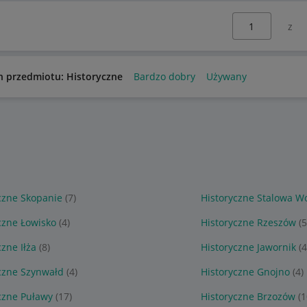
Wybierz stronę:
n przedmiotu: Historyczne
Bardzo dobry
Używany
czne Skopanie
(7)
Historyczne Stalowa W
czne Łowisko
(4)
Historyczne Rzeszów
(
czne Iłża
(8)
Historyczne Jawornik
(4
czne Szynwałd
(4)
Historyczne Gnojno
(4)
czne Puławy
(17)
Historyczne Brzozów
(1