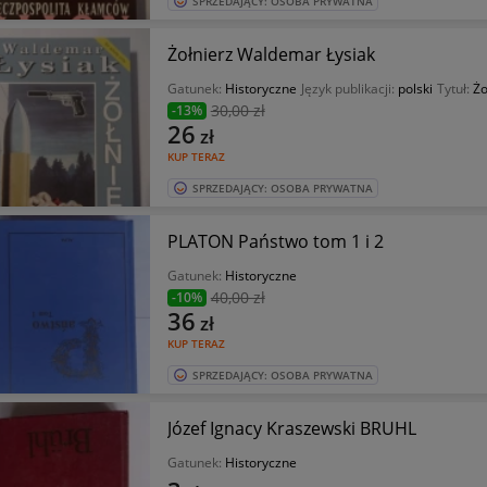
SPRZEDAJĄCY: OSOBA PRYWATNA
Żołnierz Waldemar Łysiak
Gatunek:
Historyczne
Język publikacji:
polski
Tytuł:
Żo
30
,00 zł
-13%
26
zł
KUP TERAZ
SPRZEDAJĄCY: OSOBA PRYWATNA
PLATON Państwo tom 1 i 2
Gatunek:
Historyczne
40
,00 zł
-10%
36
zł
KUP TERAZ
SPRZEDAJĄCY: OSOBA PRYWATNA
Józef Ignacy Kraszewski BRUHL
Gatunek:
Historyczne