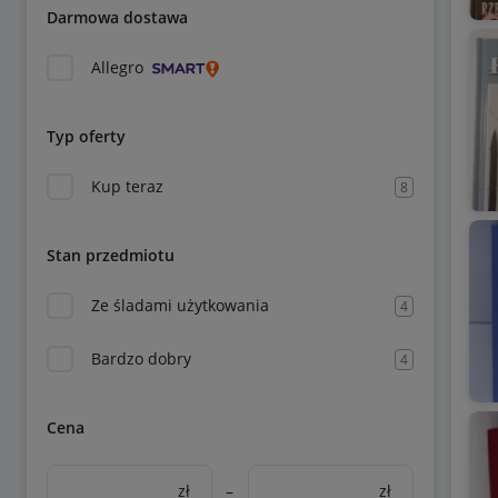
Darmowa dostawa
Allegro
Typ oferty
Kup teraz
8
Stan przedmiotu
Ze śladami użytkowania
4
Bardzo dobry
4
Cena
zł
–
zł