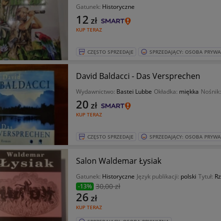
Gatunek:
Historyczne
12
zł
KUP TERAZ
CZĘSTO SPRZEDAJE
SPRZEDAJĄCY: OSOBA PRYW
David Baldacci - Das Versprechen
Wydawnictwo:
Bastei Lubbe
Okładka:
miękka
Nośnik
20
zł
KUP TERAZ
CZĘSTO SPRZEDAJE
SPRZEDAJĄCY: OSOBA PRYW
Salon Waldemar Łysiak
Gatunek:
Historyczne
Język publikacji:
polski
Tytuł:
Rz
30
,00 zł
-13%
26
zł
KUP TERAZ