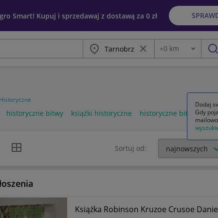
SPRAW
egro Smart! Kupuj i sprzedawaj z dostawą za 0 zł
Miasto
Wyczyść frazę
+
0
km
Odległość
szu
Historyczne
Dodaj sw
Gdy poja
historyczne bitwy
książki historyczne
historyczne bitwy bello
mailowo
wyszuki
k listy
Widok siatki
Sortuj od:
łoszenia
Książka Robinson Kruzoe Crusoe Daniel