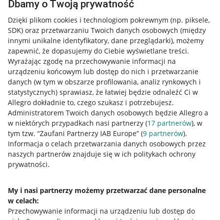
Dbamy o Twoją prywatność
Dzięki plikom cookies i technologiom pokrewnym
(np. piksele,
SDK)
oraz przetwarzaniu Twoich danych osobowych
(między
innymi unikalne identyfikatory, dane przeglądarki)
, możemy
zapewnić, że dopasujemy do Ciebie wyświetlane treści.
Wyrażając zgodę na przechowywanie informacji na
urządzeniu końcowym lub dostęp do nich i przetwarzanie
danych (w tym w obszarze profilowania, analiz rynkowych i
statystycznych) sprawiasz, że łatwiej będzie odnaleźć Ci w
Allegro dokładnie to, czego szukasz i potrzebujesz.
Administratorem Twoich danych osobowych będzie Allegro a
w niektórych przypadkach nasi partnerzy (
17
partnerów
), w
tym tzw. “Zaufani Partnerzy IAB Europe” (
9
partnerów
).
Przydatne informacje
Informacja o celach przetwarzania danych osobowych przez
naszych partnerów znajduje się w ich politykach ochrony
prywatności.
Jak to działa
Napisz do nas
My i nasi partnerzy możemy przetwarzać dane personalne
w celach:
Allegro Gadane dla sprzedających
Przechowywanie informacji na urządzeniu lub dostęp do
Allegro Gadane dla kupujących