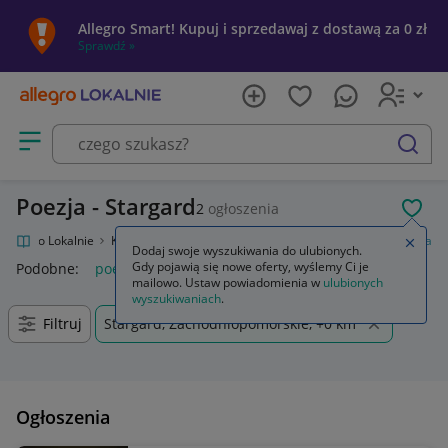
Allegro Smart! Kupuj i sprzedawaj z dostawą za 0 zł
Sprawdź »
Otwórz menu z kategoriami
szukaj
Poezja - Stargard
2
ogłoszenia
POL
Allegro Lokalnie
Kultura i rozrywka
Książki
Literatura piękna
Poezja
Zamkn
Dodaj swoje wyszukiwania do ulubionych.
Gdy pojawią się nowe oferty, wyślemy Ci je
Podobne:
poezja
ballady poezja śpiewana
poezja polska ha
mailowo. Ustaw powiadomienia w
ulubionych
wyszukiwaniach
.
Filtruj
Stargard, Zachodniopomorskie, +0 km
Ogłoszenia