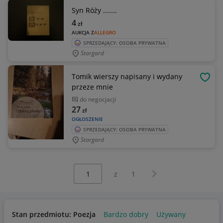
Syn Róży .......
4
zł
AUKCJA Z
ALLEGRO
SPRZEDAJĄCY: OSOBA PRYWATNA
Stargard
Tomik wierszy napisany i wydany
OBSE
przeze mnie
do negocjacji
27
zł
OGŁOSZENIE
SPRZEDAJĄCY: OSOBA PRYWATNA
Stargard
Wybierz stronę:
Następna strona
z
1
Stan przedmiotu: Poezja
Bardzo dobry
Używany