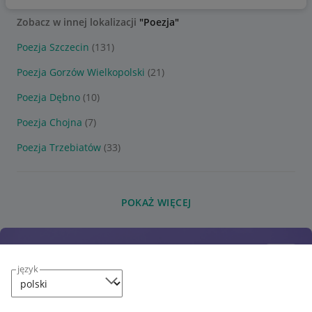
Zobacz w innej lokalizacji
"Poezja"
Poezja Szczecin
(131)
Poezja Gorzów Wielkopolski
(21)
Poezja Dębno
(10)
Poezja Chojna
(7)
Poezja Trzebiatów
(33)
POKAŻ WIĘCEJ
język