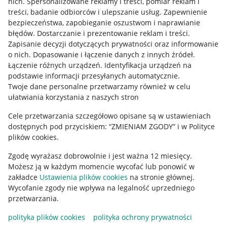
nich
.
Spersonalizowane reklamy i treści, pomiar reklam i
treści, badanie odbiorców i ulepszanie usług
.
Zapewnienie
Mapa miejscowości
bezpieczeństwa, zapobieganie oszustwom i naprawianie
błędów
.
Dostarczanie i prezentowanie reklam i treści
.
Informacje prawne
Zapisanie decyzji dotyczących prywatności oraz informowanie
o nich
.
Dopasowanie i łączenie danych z innych źródeł
.
Regulamin
Łączenie różnych urządzeń
.
Identyfikacja urządzeń na
podstawie informacji przesyłanych automatycznie
.
Polityka plików "cookies"
Twoje dane personalne przetwarzamy również w celu
ułatwiania korzystania z naszych stron
Ustawienia plików "cookies"
Cele przetwarzania szczegółowo opisane są w ustawieniach
Udostępnianie lokalizacji
dostępnych pod przyciskiem: “ZMIENIAM ZGODY” i w Polityce
Informacje dla Aktu o Usługach Cyfrowych
plików cookies.
Zgodę wyrażasz dobrowolnie i jest ważna 12 miesięcy.
Pobierz aplikację
Możesz ją w każdym momencie wycofać lub ponowić w
zakładce
Ustawienia plików cookies
na stronie głównej.
Wycofanie zgody nie wpływa na legalność uprzedniego
przetwarzania.
polityka plików cookies
polityka ochrony prywatności