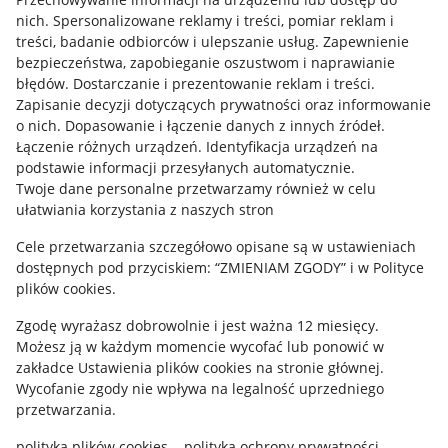
Allegro Gadane dla kupujących
nich
.
Spersonalizowane reklamy i treści, pomiar reklam i
treści, badanie odbiorców i ulepszanie usług
.
Zapewnienie
Mapa miejscowości
bezpieczeństwa, zapobieganie oszustwom i naprawianie
błędów
.
Dostarczanie i prezentowanie reklam i treści
.
Informacje prawne
Zapisanie decyzji dotyczących prywatności oraz informowanie
o nich
.
Dopasowanie i łączenie danych z innych źródeł
.
Regulamin
Łączenie różnych urządzeń
.
Identyfikacja urządzeń na
podstawie informacji przesyłanych automatycznie
.
Polityka plików "cookies"
Twoje dane personalne przetwarzamy również w celu
ułatwiania korzystania z naszych stron
Ustawienia plików "cookies"
Cele przetwarzania szczegółowo opisane są w ustawieniach
Udostępnianie lokalizacji
dostępnych pod przyciskiem: “ZMIENIAM ZGODY” i w Polityce
Informacje dla Aktu o Usługach Cyfrowych
plików cookies.
Zgodę wyrażasz dobrowolnie i jest ważna 12 miesięcy.
Pobierz aplikację
Możesz ją w każdym momencie wycofać lub ponowić w
zakładce
Ustawienia plików cookies
na stronie głównej.
Wycofanie zgody nie wpływa na legalność uprzedniego
przetwarzania.
polityka plików cookies
polityka ochrony prywatności