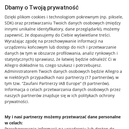
Dbamy o Twoją prywatność
Dzięki plikom cookies i technologiom pokrewnym
(np. piksele,
SDK)
oraz przetwarzaniu Twoich danych osobowych
(między
innymi unikalne identyfikatory, dane przeglądarki)
, możemy
zapewnić, że dopasujemy do Ciebie wyświetlane treści.
Wyrażając zgodę na przechowywanie informacji na
urządzeniu końcowym lub dostęp do nich i przetwarzanie
danych (w tym w obszarze profilowania, analiz rynkowych i
statystycznych) sprawiasz, że łatwiej będzie odnaleźć Ci w
Allegro dokładnie to, czego szukasz i potrzebujesz.
Administratorem Twoich danych osobowych będzie Allegro a
w niektórych przypadkach nasi partnerzy (
17
partnerów
), w
tym tzw. “Zaufani Partnerzy IAB Europe” (
9
partnerów
).
Przydatne informacje
Informacja o celach przetwarzania danych osobowych przez
naszych partnerów znajduje się w ich politykach ochrony
prywatności.
Jak to działa
Napisz do nas
My i nasi partnerzy możemy przetwarzać dane personalne
w celach:
Allegro Gadane dla sprzedających
Przechowywanie informacji na urządzeniu lub dostęp do