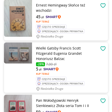
Ernest Hemingway Słońce też
OBSE
wschodzi
45
zł
KUP TERAZ
CZĘSTO SPRZEDAJE
SPRZEDAJĄCY: OSOBA PRYWATNA
Niedziałka Druga
Wielki Gatsby Francis Scott
OBSE
Fitzgerald Eugenia Grandet
Honoriusz Balzac
7
,00 zł
-28%
5
zł
KUP TERAZ
CZĘSTO SPRZEDAJE
SPRZEDAJĄCY: OSOBA PRYWATNA
Niedziałka Druga
Pan Wołodyjowski Henryk
OBSE
Sienkiewicz Złota seria Tom I i II