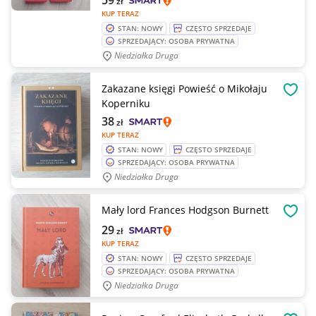
59
zł
KUP TERAZ
STAN: NOWY
CZĘSTO SPRZEDAJE
SPRZEDAJĄCY: OSOBA PRYWATNA
Niedziałka Druga
Zakazane księgi Powieść o Mikołaju
OBSE
Koperniku
38
zł
KUP TERAZ
STAN: NOWY
CZĘSTO SPRZEDAJE
SPRZEDAJĄCY: OSOBA PRYWATNA
Niedziałka Druga
Mały lord Frances Hodgson Burnett
OBSE
29
zł
KUP TERAZ
STAN: NOWY
CZĘSTO SPRZEDAJE
SPRZEDAJĄCY: OSOBA PRYWATNA
Niedziałka Druga