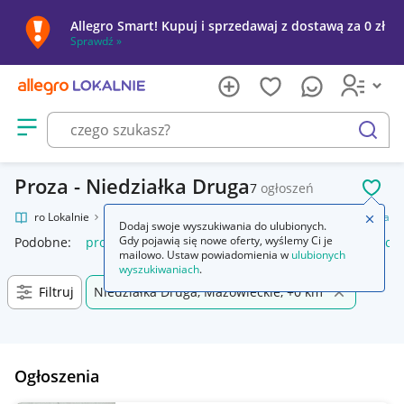
Allegro Smart! Kupuj i sprzedawaj z dostawą za 0 zł
Sprawdź »
Otwórz menu z kategoriami
szukaj
Proza - Niedziałka Druga
7
ogłoszeń
POL
Allegro Lokalnie
Kultura i rozrywka
Książki
Literatura piękna
Proza
Zamkn
Dodaj swoje wyszukiwania do ulubionych.
Gdy pojawią się nowe oferty, wyślemy Ci je
Podobne:
proza
proca myśliwska
proca wędkarska
proca
mailowo. Ustaw powiadomienia w
ulubionych
wyszukiwaniach
.
Filtruj
Niedziałka Druga, Mazowieckie, +0 km
Ogłoszenia