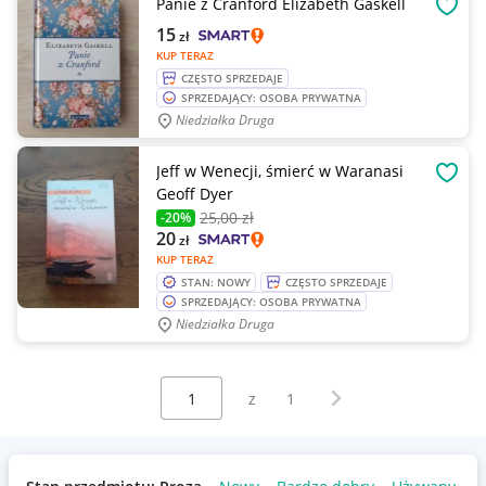
Panie z Cranford Elizabeth Gaskell
OBSE
15
zł
KUP TERAZ
CZĘSTO SPRZEDAJE
SPRZEDAJĄCY: OSOBA PRYWATNA
Niedziałka Druga
Jeff w Wenecji, śmierć w Waranasi
OBSE
Geoff Dyer
25
,00 zł
-20%
20
zł
KUP TERAZ
STAN: NOWY
CZĘSTO SPRZEDAJE
SPRZEDAJĄCY: OSOBA PRYWATNA
Niedziałka Druga
Wybierz stronę:
Następna strona
z
1