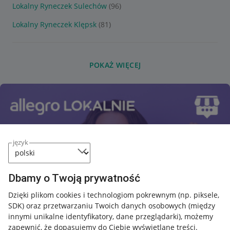
Lokalny Ryneczek Sulechów
(96)
Lokalny Ryneczek Klępsk
(81)
POKAŻ WIĘCEJ
język
Dbamy o Twoją prywatność
Dzięki plikom cookies i technologiom pokrewnym
(np. piksele,
SDK)
oraz przetwarzaniu Twoich danych osobowych
(między
innymi unikalne identyfikatory, dane przeglądarki)
, możemy
zapewnić, że dopasujemy do Ciebie wyświetlane treści.