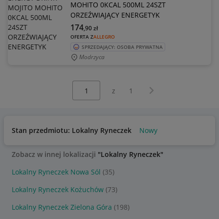
MOHITO 0KCAL 500ML 24SZT
ORZEŹWIAJĄCY ENERGETYK
174
,90
zł
OFERTA Z
ALLEGRO
SPRZEDAJĄCY: OSOBA PRYWATNA
Modrzyca
Wybierz stronę:
Następna strona
z
1
Stan przedmiotu: Lokalny Ryneczek
Nowy
Zobacz w innej lokalizacji
"Lokalny Ryneczek"
Lokalny Ryneczek Nowa Sól
(35)
Lokalny Ryneczek Kożuchów
(73)
Lokalny Ryneczek Zielona Góra
(198)