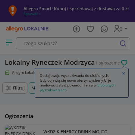
Allegro Smart! Kupuj i sprzedawaj z dostawą za 0 zł
Sprawdź »
Otwórz menu z kategoriami
szukaj
Lokalny Ryneczek Modrzyca
1
ogłoszenie
POL
Allegro Lokalnie
Lokalny Ryneczek
Zamkn
Dodaj swoje wyszukiwania do ulubionych.
Gdy pojawią się nowe oferty, wyślemy Ci je
mailowo. Ustaw powiadomienia w
ulubionych
Filtruj
Modrzyca, Lubuskie, +0 km
wyszukiwaniach
.
Ogłoszenia
WKDZIK ENERGY DRINK MOJITO