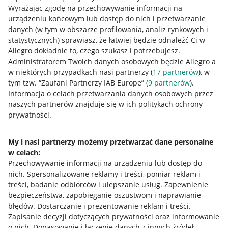
Wyrażając zgodę na przechowywanie informacji na
urządzeniu końcowym lub dostęp do nich i przetwarzanie
danych (w tym w obszarze profilowania, analiz rynkowych i
statystycznych) sprawiasz, że łatwiej będzie odnaleźć Ci w
Allegro dokładnie to, czego szukasz i potrzebujesz.
Administratorem Twoich danych osobowych będzie Allegro a
Przydatne informacje
w niektórych przypadkach nasi partnerzy (
17
partnerów
), w
tym tzw. “Zaufani Partnerzy IAB Europe” (
9
partnerów
).
Jak to działa
Informacja o celach przetwarzania danych osobowych przez
naszych partnerów znajduje się w ich politykach ochrony
Napisz do nas
prywatności.
Allegro Gadane dla sprzedających
My i nasi partnerzy możemy przetwarzać dane personalne
Allegro Gadane dla kupujących
w celach:
Mapa miejscowości
Przechowywanie informacji na urządzeniu lub dostęp do
nich
.
Spersonalizowane reklamy i treści, pomiar reklam i
Informacje prawne
treści, badanie odbiorców i ulepszanie usług
.
Zapewnienie
bezpieczeństwa, zapobieganie oszustwom i naprawianie
błędów
.
Dostarczanie i prezentowanie reklam i treści
.
Regulamin
Zapisanie decyzji dotyczących prywatności oraz informowanie
Polityka plików "cookies"
o nich
.
Dopasowanie i łączenie danych z innych źródeł
.