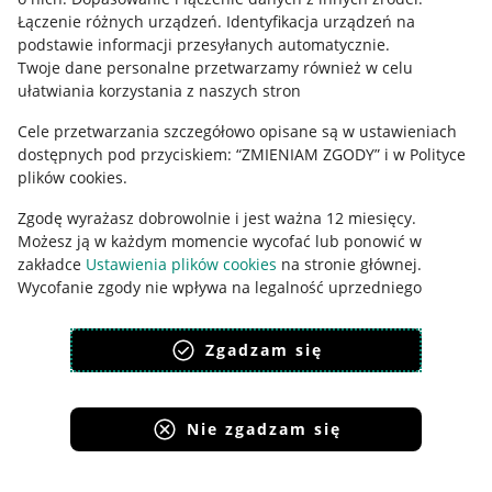
Łączenie różnych urządzeń
.
Identyfikacja urządzeń na
Ustawienia plików "cookies"
podstawie informacji przesyłanych automatycznie
.
Twoje dane personalne przetwarzamy również w celu
Udostępnianie lokalizacji
ułatwiania korzystania z naszych stron
Informacje dla Aktu o Usługach Cyfrowych
Cele przetwarzania szczegółowo opisane są w ustawieniach
dostępnych pod przyciskiem: “ZMIENIAM ZGODY” i w Polityce
Pobierz aplikację
plików cookies.
Zgodę wyrażasz dobrowolnie i jest ważna 12 miesięcy.
Możesz ją w każdym momencie wycofać lub ponowić w
zakładce
Ustawienia plików cookies
na stronie głównej.
Wycofanie zgody nie wpływa na legalność uprzedniego
przetwarzania.
Zgadzam się
polityka plików cookies
polityka ochrony prywatności
Nie zgadzam się
Korzystanie z serwisu oznacza akceptację
regulaminu
.