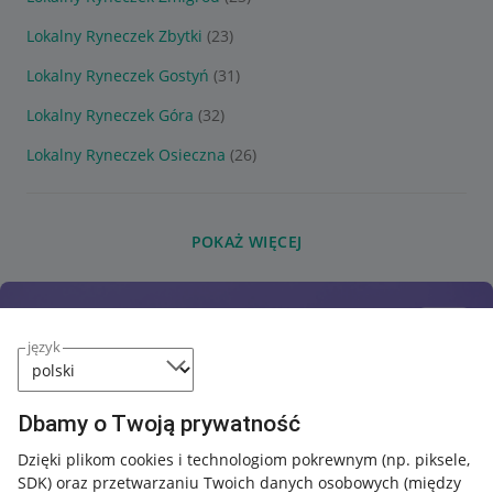
Lokalny Ryneczek Zbytki
(23)
Lokalny Ryneczek Gostyń
(31)
Lokalny Ryneczek Góra
(32)
Lokalny Ryneczek Osieczna
(26)
POKAŻ WIĘCEJ
język
Dbamy o Twoją prywatność
Dzięki plikom cookies i technologiom pokrewnym
(np. piksele,
SDK)
oraz przetwarzaniu Twoich danych osobowych
(między