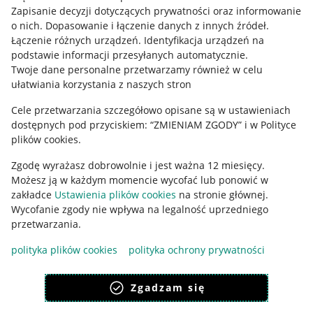
Informacje prawne
Zapisanie decyzji dotyczących prywatności oraz informowanie
o nich
.
Dopasowanie i łączenie danych z innych źródeł
.
Regulamin
Łączenie różnych urządzeń
.
Identyfikacja urządzeń na
podstawie informacji przesyłanych automatycznie
.
Polityka plików "cookies"
Twoje dane personalne przetwarzamy również w celu
ułatwiania korzystania z naszych stron
Ustawienia plików "cookies"
Cele przetwarzania szczegółowo opisane są w ustawieniach
Udostępnianie lokalizacji
dostępnych pod przyciskiem: “ZMIENIAM ZGODY” i w Polityce
Informacje dla Aktu o Usługach Cyfrowych
plików cookies.
Zgodę wyrażasz dobrowolnie i jest ważna 12 miesięcy.
Pobierz aplikację
Możesz ją w każdym momencie wycofać lub ponowić w
zakładce
Ustawienia plików cookies
na stronie głównej.
Wycofanie zgody nie wpływa na legalność uprzedniego
przetwarzania.
polityka plików cookies
polityka ochrony prywatności
Zgadzam się