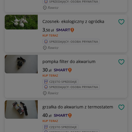
SPRZEDAJĄCY: OSOBA PRYWATNA
Rawicz
Czosnek- ekologiczny z ogródka
OBSE
3
,50
zł
KUP TERAZ
SPRZEDAJĄCY: OSOBA PRYWATNA
Rawicz
pompka filter do akwarium
OBSE
30
zł
KUP TERAZ
CZĘSTO SPRZEDAJE
SPRZEDAJĄCY: OSOBA PRYWATNA
Rawicz
grzałka do akwarium z termostatem
OBSE
40
zł
KUP TERAZ
CZĘSTO SPRZEDAJE