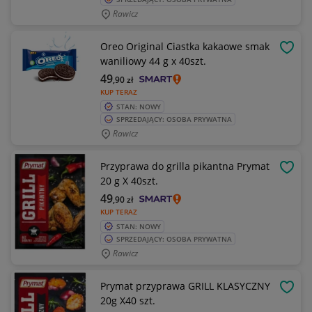
Rawicz
Oreo Original Ciastka kakaowe smak
OBSE
waniliowy 44 g x 40szt.
49
,90
zł
KUP TERAZ
STAN: NOWY
SPRZEDAJĄCY: OSOBA PRYWATNA
Rawicz
Przyprawa do grilla pikantna Prymat
OBSE
20 g X 40szt.
49
,90
zł
KUP TERAZ
STAN: NOWY
SPRZEDAJĄCY: OSOBA PRYWATNA
Rawicz
Prymat przyprawa GRILL KLASYCZNY
OBSE
20g X40 szt.