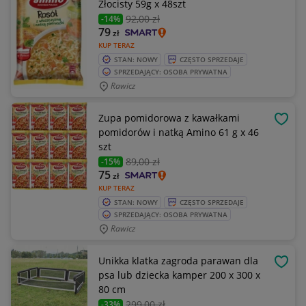
Złocisty 59g x 48szt
92
,00 zł
-14%
79
zł
KUP TERAZ
STAN: NOWY
CZĘSTO SPRZEDAJE
SPRZEDAJĄCY: OSOBA PRYWATNA
Rawicz
Zupa pomidorowa z kawałkami
OBSE
pomidorów i natką Amino 61 g x 46
szt
89
,00 zł
-15%
75
zł
KUP TERAZ
STAN: NOWY
CZĘSTO SPRZEDAJE
SPRZEDAJĄCY: OSOBA PRYWATNA
Rawicz
Unikka klatka zagroda parawan dla
OBSE
psa lub dziecka kamper 200 x 300 x
80 cm
299
,00 zł
-33%