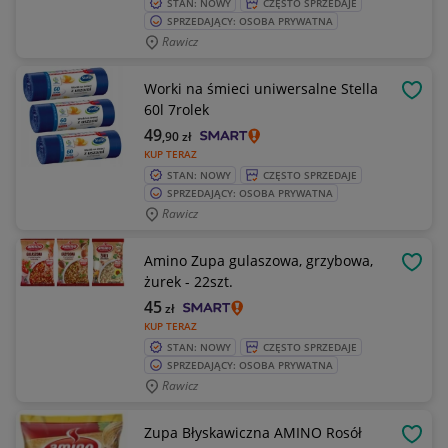
STAN: NOWY
CZĘSTO SPRZEDAJE
SPRZEDAJĄCY: OSOBA PRYWATNA
Rawicz
Worki na śmieci uniwersalne Stella
OBSE
60l 7rolek
49
,90
zł
KUP TERAZ
STAN: NOWY
CZĘSTO SPRZEDAJE
SPRZEDAJĄCY: OSOBA PRYWATNA
Rawicz
Amino Zupa gulaszowa, grzybowa,
OBSE
żurek - 22szt.
45
zł
KUP TERAZ
STAN: NOWY
CZĘSTO SPRZEDAJE
SPRZEDAJĄCY: OSOBA PRYWATNA
Rawicz
Zupa Błyskawiczna AMINO Rosół
OBSE