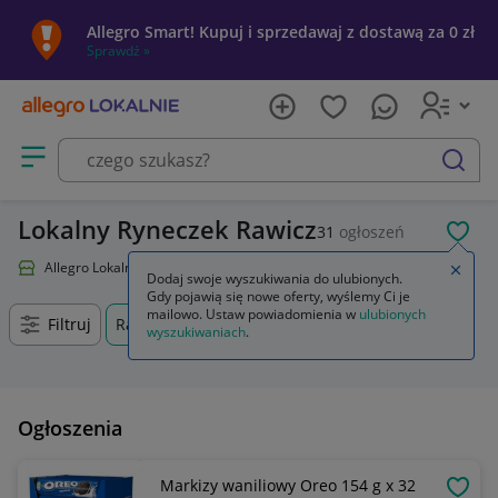
Allegro Smart! Kupuj i sprzedawaj z dostawą za 0 zł
Sprawdź »
Otwórz menu z kategoriami
szukaj
Lokalny Ryneczek Rawicz
31
ogłoszeń
POL
Allegro Lokalnie
Lokalny Ryneczek
Zamkn
Dodaj swoje wyszukiwania do ulubionych.
Gdy pojawią się nowe oferty, wyślemy Ci je
mailowo. Ustaw powiadomienia w
ulubionych
Filtruj
Rawicz, Wielkopolskie, +0 km
wyszukiwaniach
.
Ogłoszenia
Markizy waniliowy Oreo 154 g x 32
OBSE