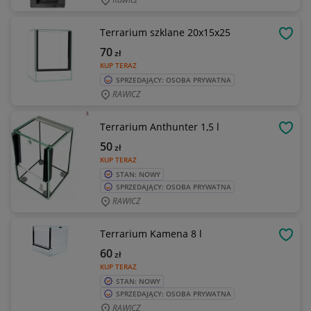
Terrarium szklane 20x15x25
OBSE
70
zł
KUP TERAZ
SPRZEDAJĄCY: OSOBA PRYWATNA
RAWICZ
Terrarium Anthunter 1,5 l
OBSE
50
zł
KUP TERAZ
STAN: NOWY
SPRZEDAJĄCY: OSOBA PRYWATNA
RAWICZ
Terrarium Kamena 8 l
OBSE
60
zł
KUP TERAZ
STAN: NOWY
SPRZEDAJĄCY: OSOBA PRYWATNA
RAWICZ