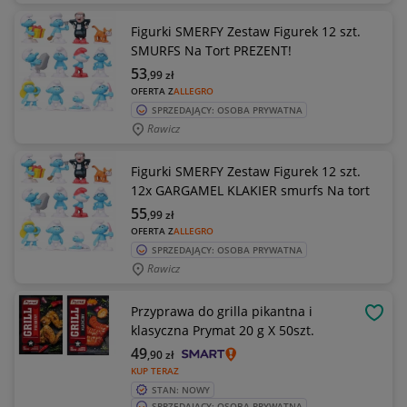
Figurki SMERFY Zestaw Figurek 12 szt.
SMURFS Na Tort PREZENT!
53
,99
zł
OFERTA Z
ALLEGRO
SPRZEDAJĄCY: OSOBA PRYWATNA
Rawicz
Figurki SMERFY Zestaw Figurek 12 szt.
12x GARGAMEL KLAKIER smurfs Na tort
55
,99
zł
OFERTA Z
ALLEGRO
SPRZEDAJĄCY: OSOBA PRYWATNA
Rawicz
Przyprawa do grilla pikantna i
OBSE
klasyczna Prymat 20 g X 50szt.
49
,90
zł
KUP TERAZ
STAN: NOWY
SPRZEDAJĄCY: OSOBA PRYWATNA