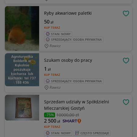
Ryby akwariowe paletki
OBSE
50
zł
KUP TERAZ
STAN: NOWY
SPRZEDAJĄCY: OSOBA PRYWATNA
Rawicz
Szukam osoby do pracy
OBSE
1
zł
KUP TERAZ
SPRZEDAJĄCY: OSOBA PRYWATNA
Rawicz
Sprzedam udziały w Spółdzielni
OBSE
Mleczarskiej Gostyń
10000
,00 zł
-75%
2 500
zł
KUP TERAZ
STAN: NOWY
CZĘSTO SPRZEDAJE