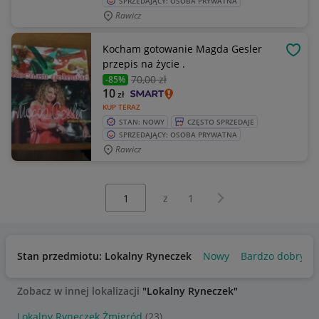
SPRZEDAJĄCY: OSOBA PRYWATNA
Rawicz
Kocham gotowanie Magda Gesler
OBSE
przepis na życie .
70
,00 zł
-85%
10
zł
KUP TERAZ
STAN: NOWY
CZĘSTO SPRZEDAJE
SPRZEDAJĄCY: OSOBA PRYWATNA
Rawicz
Wybierz stronę:
Następna strona
z
1
Stan przedmiotu: Lokalny Ryneczek
Nowy
Bardzo dobry
Zobacz w innej lokalizacji
"Lokalny Ryneczek"
Lokalny Ryneczek Żmigród
(23)