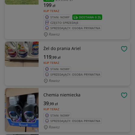
199
zł
KUP TERAZ
STAN: NOWY
DOSTAWA 0 ZŁ
CZĘSTO SPRZEDAJE
SPRZEDAJĄCY: OSOBA PRYWATNA
Rawicz
Żel do prania Ariel
OBSE
119
,99
zł
KUP TERAZ
STAN: NOWY
SPRZEDAJĄCY: OSOBA PRYWATNA
Rawicz
Chemia niemiecka
OBSE
39
,99
zł
KUP TERAZ
STAN: NOWY
SPRZEDAJĄCY: OSOBA PRYWATNA
Rawicz