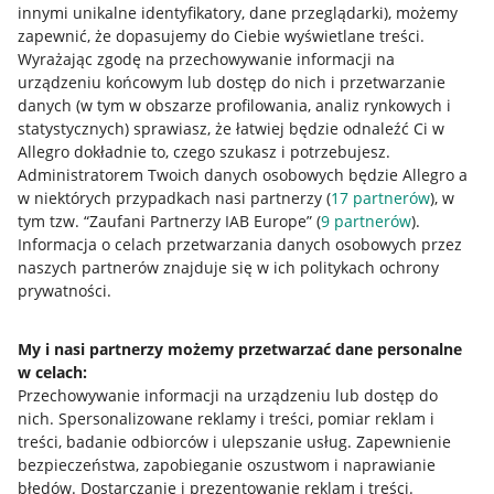
innymi unikalne identyfikatory, dane przeglądarki)
, możemy
zapewnić, że dopasujemy do Ciebie wyświetlane treści.
Wyrażając zgodę na przechowywanie informacji na
urządzeniu końcowym lub dostęp do nich i przetwarzanie
danych (w tym w obszarze profilowania, analiz rynkowych i
statystycznych) sprawiasz, że łatwiej będzie odnaleźć Ci w
Allegro dokładnie to, czego szukasz i potrzebujesz.
Administratorem Twoich danych osobowych będzie Allegro a
w niektórych przypadkach nasi partnerzy (
17
partnerów
), w
tym tzw. “Zaufani Partnerzy IAB Europe” (
9
partnerów
).
Przydatne informacje
Informacja o celach przetwarzania danych osobowych przez
naszych partnerów znajduje się w ich politykach ochrony
prywatności.
Jak to działa
Napisz do nas
My i nasi partnerzy możemy przetwarzać dane personalne
w celach:
Allegro Gadane dla sprzedających
Przechowywanie informacji na urządzeniu lub dostęp do
Allegro Gadane dla kupujących
nich
.
Spersonalizowane reklamy i treści, pomiar reklam i
treści, badanie odbiorców i ulepszanie usług
.
Zapewnienie
Mapa miejscowości
bezpieczeństwa, zapobieganie oszustwom i naprawianie
błędów
.
Dostarczanie i prezentowanie reklam i treści
.