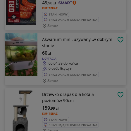
49
,90
zł
KUP TERAZ
STAN: NOWY
SPRZEDAJĄCY: OSOBA PRYWATNA
Rawicz
Akwarium mini, używany ,w dobrym
OBSE
stanie
60
zł
LICYTACJA
05:04:39
do końca
0 osób licytuje
SPRZEDAJĄCY: OSOBA PRYWATNA
Rawicz
Drzewko drapak dla kota 5
OBSE
poziomów 90cm
159
,99
zł
KUP TERAZ
STAN: NOWY
SPRZEDAJĄCY: OSOBA PRYWATNA
Rawicz