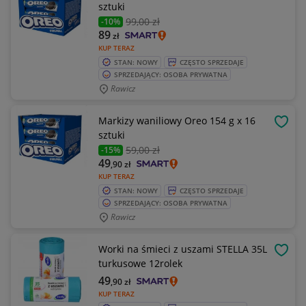
sztuki
99
,00 zł
-10%
89
zł
KUP TERAZ
STAN: NOWY
CZĘSTO SPRZEDAJE
SPRZEDAJĄCY: OSOBA PRYWATNA
Rawicz
Markizy waniliowy Oreo 154 g x 16
OBSE
sztuki
59
,00 zł
-15%
49
,90
zł
KUP TERAZ
STAN: NOWY
CZĘSTO SPRZEDAJE
SPRZEDAJĄCY: OSOBA PRYWATNA
Rawicz
Worki na śmieci z uszami STELLA 35L
OBSE
turkusowe 12rolek
49
,90
zł
KUP TERAZ