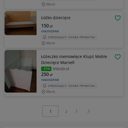
Marki
Łóżko dziecięce
OBSE
150
zł
OGŁOSZENIE
SPRZEDAJĄCY: OSOBA PRYWATNA
Marki
Łóżeczko niemowlęce Klupś Meble
OBSE
Dziecięce Marsell
390
,00 zł
-35%
250
zł
OGŁOSZENIE
SPRZEDAJĄCY: OSOBA PRYWATNA
Marki
Wybierz stronę:
Następna strona
z
1