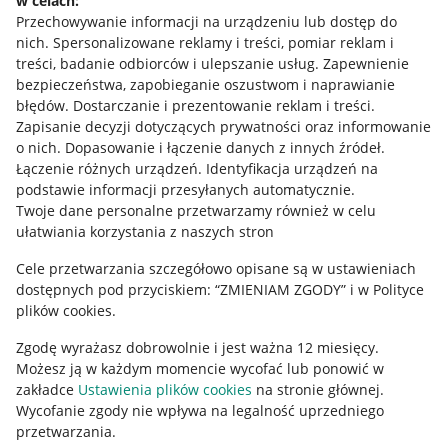
w celach:
Allegro Gadane dla sprzedających
Przechowywanie informacji na urządzeniu lub dostęp do
Allegro Gadane dla kupujących
nich
.
Spersonalizowane reklamy i treści, pomiar reklam i
treści, badanie odbiorców i ulepszanie usług
.
Zapewnienie
Mapa miejscowości
bezpieczeństwa, zapobieganie oszustwom i naprawianie
błędów
.
Dostarczanie i prezentowanie reklam i treści
.
Informacje prawne
Zapisanie decyzji dotyczących prywatności oraz informowanie
o nich
.
Dopasowanie i łączenie danych z innych źródeł
.
Regulamin
Łączenie różnych urządzeń
.
Identyfikacja urządzeń na
podstawie informacji przesyłanych automatycznie
.
Polityka plików "cookies"
Twoje dane personalne przetwarzamy również w celu
ułatwiania korzystania z naszych stron
Ustawienia plików "cookies"
Cele przetwarzania szczegółowo opisane są w ustawieniach
Udostępnianie lokalizacji
dostępnych pod przyciskiem: “ZMIENIAM ZGODY” i w Polityce
Informacje dla Aktu o Usługach Cyfrowych
plików cookies.
Zgodę wyrażasz dobrowolnie i jest ważna 12 miesięcy.
Pobierz aplikację
Możesz ją w każdym momencie wycofać lub ponowić w
zakładce
Ustawienia plików cookies
na stronie głównej.
Wycofanie zgody nie wpływa na legalność uprzedniego
przetwarzania.