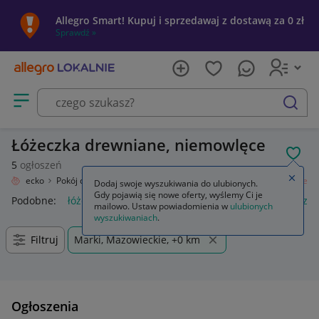
Allegro Smart! Kupuj i sprzedawaj z dostawą za 0 zł
Sprawdź »
Otwórz menu z kategoriami
szukaj
Łóżeczka drewniane, niemowlęce
POL
5
ogłoszeń
Zamkn
e
Dziecko
Pokój dziecięcy
Meble
Łóżka i kojce
Łóżeczka drewniane
Dodaj swoje wyszukiwania do ulubionych.
Gdy pojawią się nowe oferty, wyślemy Ci je
Podobne:
łóżeczka drewniane
łóżeczko drewniane
łóżeczko
mailowo. Ustaw powiadomienia w
ulubionych
wyszukiwaniach
.
Filtruj
Marki, Mazowieckie, +0 km
Ogłoszenia