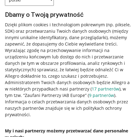
Dbamy o Twoją prywatność
Dzięki plikom cookies i technologiom pokrewnym
(np. piksele,
SDK)
oraz przetwarzaniu Twoich danych osobowych
(między
innymi unikalne identyfikatory, dane przeglądarki)
, możemy
zapewnić, że dopasujemy do Ciebie wyświetlane treści.
Wyrażając zgodę na przechowywanie informacji na
urządzeniu końcowym lub dostęp do nich i przetwarzanie
danych (w tym w obszarze profilowania, analiz rynkowych i
statystycznych) sprawiasz, że łatwiej będzie odnaleźć Ci w
Allegro dokładnie to, czego szukasz i potrzebujesz.
Administratorem Twoich danych osobowych będzie Allegro a
w niektórych przypadkach nasi partnerzy (
17
partnerów
), w
tym tzw. “Zaufani Partnerzy IAB Europe” (
9
partnerów
).
Przydatne informacje
Informacja o celach przetwarzania danych osobowych przez
naszych partnerów znajduje się w ich politykach ochrony
prywatności.
Jak to działa
Napisz do nas
My i nasi partnerzy możemy przetwarzać dane personalne