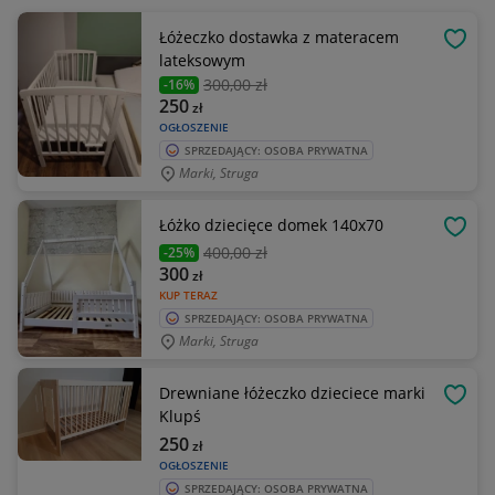
Łóżeczko dostawka z materacem
OBSE
lateksowym
300
,00 zł
-16%
250
zł
OGŁOSZENIE
SPRZEDAJĄCY: OSOBA PRYWATNA
Marki, Struga
Łóżko dziecięce domek 140x70
OBSE
400
,00 zł
-25%
300
zł
KUP TERAZ
SPRZEDAJĄCY: OSOBA PRYWATNA
Marki, Struga
Drewniane łóżeczko dzieciece marki
OBSE
Klupś
250
zł
OGŁOSZENIE
SPRZEDAJĄCY: OSOBA PRYWATNA