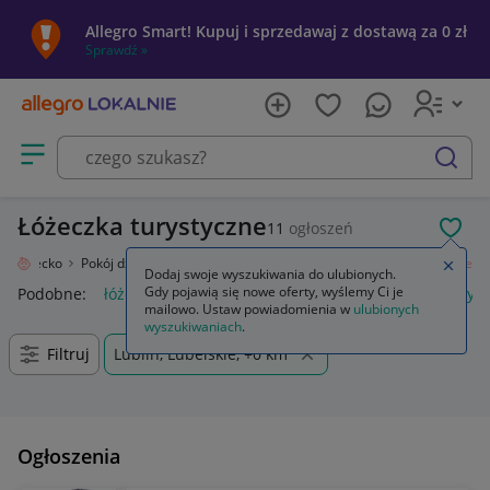
Allegro Smart! Kupuj i sprzedawaj z dostawą za 0 zł
Sprawdź »
Otwórz menu z kategoriami
szukaj
Łóżeczka turystyczne
11
ogłoszeń
POL
Dziecko
Pokój dziecięcy
Meble
Łóżka i kojce
Łóżeczka turystyczne
Zamkn
Dodaj swoje wyszukiwania do ulubionych.
Gdy pojawią się nowe oferty, wyślemy Ci je
Podobne:
łóżeczka turystyczne
materac do łóżeczka turystyc
mailowo. Ustaw powiadomienia w
ulubionych
wyszukiwaniach
.
Filtruj
Lublin, Lubelskie, +0 km
Ogłoszenia