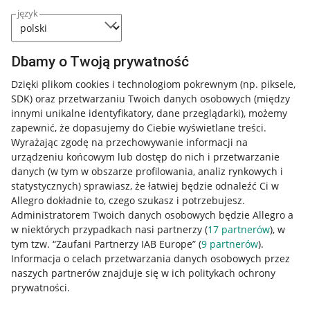
język
Dbamy o Twoją prywatność
Dzięki plikom cookies i technologiom pokrewnym
(np. piksele,
SDK)
oraz przetwarzaniu Twoich danych osobowych
(między
innymi unikalne identyfikatory, dane przeglądarki)
, możemy
zapewnić, że dopasujemy do Ciebie wyświetlane treści.
Wyrażając zgodę na przechowywanie informacji na
urządzeniu końcowym lub dostęp do nich i przetwarzanie
danych (w tym w obszarze profilowania, analiz rynkowych i
statystycznych) sprawiasz, że łatwiej będzie odnaleźć Ci w
Allegro dokładnie to, czego szukasz i potrzebujesz.
Administratorem Twoich danych osobowych będzie Allegro a
w niektórych przypadkach nasi partnerzy (
17
partnerów
), w
tym tzw. “Zaufani Partnerzy IAB Europe” (
9
partnerów
).
Przydatne informacje
Informacja o celach przetwarzania danych osobowych przez
naszych partnerów znajduje się w ich politykach ochrony
prywatności.
Jak to działa