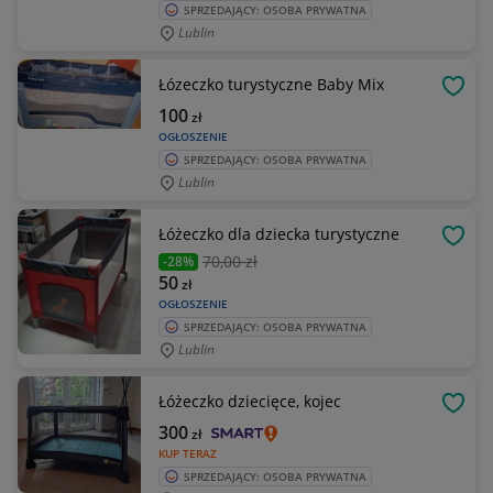
SPRZEDAJĄCY: OSOBA PRYWATNA
Lublin
Łózeczko turystyczne Baby Mix
OBSE
100
zł
OGŁOSZENIE
SPRZEDAJĄCY: OSOBA PRYWATNA
Lublin
Łóżeczko dla dziecka turystyczne
OBSE
70
,00 zł
-28%
50
zł
OGŁOSZENIE
SPRZEDAJĄCY: OSOBA PRYWATNA
Lublin
Łóżeczko dziecięce, kojec
OBSE
300
zł
KUP TERAZ
SPRZEDAJĄCY: OSOBA PRYWATNA