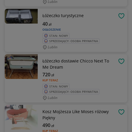
Lublin
Łóżeczko turystyczne
OBSE
40
zł
OGŁOSZENIE
STAN: NOWY
SPRZEDAJĄCY: OSOBA PRYWATNA
Lublin
Łóżeczko dostawie Chicco Next To
OBSE
Me Dream
720
zł
KUP TERAZ
STAN: NOWY
SPRZEDAJĄCY: OSOBA PRYWATNA
Lublin
Kosz Mojżesza Like Moses różowy
OBSE
Piękny
490
zł
KUP TERAZ