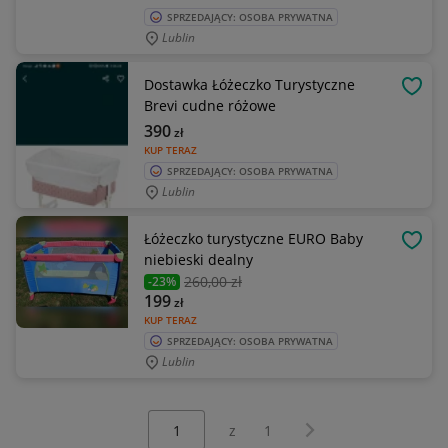
SPRZEDAJĄCY: OSOBA PRYWATNA
Lublin
Dostawka Łóżeczko Turystyczne
OBSE
Brevi cudne różowe
390
zł
KUP TERAZ
SPRZEDAJĄCY: OSOBA PRYWATNA
Lublin
Łóżeczko turystyczne EURO Baby
OBSE
niebieski dealny
260
,00 zł
-23%
199
zł
KUP TERAZ
SPRZEDAJĄCY: OSOBA PRYWATNA
Lublin
Wybierz stronę:
Następna strona
z
1