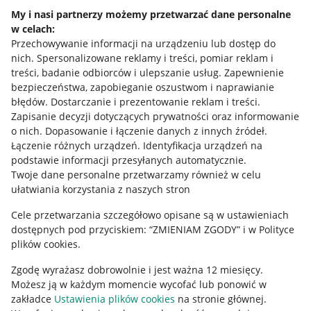
Napisz do nas
My i nasi partnerzy możemy przetwarzać dane personalne
w celach:
Allegro Gadane dla sprzedających
Przechowywanie informacji na urządzeniu lub dostęp do
Allegro Gadane dla kupujących
nich
.
Spersonalizowane reklamy i treści, pomiar reklam i
treści, badanie odbiorców i ulepszanie usług
.
Zapewnienie
Mapa miejscowości
bezpieczeństwa, zapobieganie oszustwom i naprawianie
błędów
.
Dostarczanie i prezentowanie reklam i treści
.
Informacje prawne
Zapisanie decyzji dotyczących prywatności oraz informowanie
o nich
.
Dopasowanie i łączenie danych z innych źródeł
.
Regulamin
Łączenie różnych urządzeń
.
Identyfikacja urządzeń na
podstawie informacji przesyłanych automatycznie
.
Polityka plików "cookies"
Twoje dane personalne przetwarzamy również w celu
ułatwiania korzystania z naszych stron
Ustawienia plików "cookies"
Cele przetwarzania szczegółowo opisane są w ustawieniach
Udostępnianie lokalizacji
dostępnych pod przyciskiem: “ZMIENIAM ZGODY” i w Polityce
Informacje dla Aktu o Usługach Cyfrowych
plików cookies.
Zgodę wyrażasz dobrowolnie i jest ważna 12 miesięcy.
Pobierz aplikację
Możesz ją w każdym momencie wycofać lub ponowić w
zakładce
Ustawienia plików cookies
na stronie głównej.