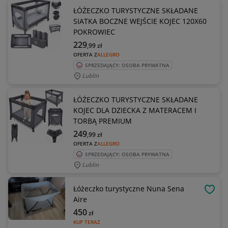
ŁÓŻECZKO TURYSTYCZNE SKŁADANE
SIATKA BOCZNE WEJŚCIE KOJEC 120X60
POKROWIEC
229
,99
zł
OFERTA Z
ALLEGRO
SPRZEDAJĄCY: OSOBA PRYWATNA
Lublin
ŁÓŻECZKO TURYSTYCZNE SKŁADANE
KOJEC DLA DZIECKA Z MATERACEM I
TORBĄ PREMIUM
249
,99
zł
OFERTA Z
ALLEGRO
SPRZEDAJĄCY: OSOBA PRYWATNA
Lublin
Łóżeczko turystyczne Nuna Sena
OBSE
Aire
450
zł
KUP TERAZ