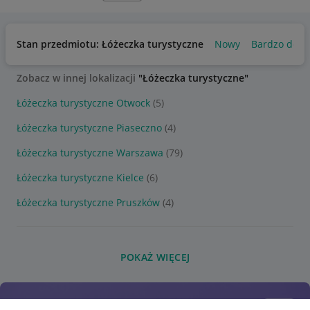
Stan przedmiotu: Łóżeczka turystyczne
Nowy
Bardzo dobr
Zobacz w innej lokalizacji
"Łóżeczka turystyczne"
Łóżeczka turystyczne Otwock
(5)
Łóżeczka turystyczne Piaseczno
(4)
Łóżeczka turystyczne Warszawa
(79)
Łóżeczka turystyczne Kielce
(6)
Łóżeczka turystyczne Pruszków
(4)
POKAŻ WIĘCEJ