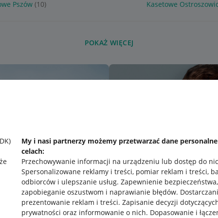
owe Pszów
(10)
Kasetowe Ostroszowi
POKAŻ WIĘCEJ
SDK)
My i nasi partnerzy możemy przetwarzać dane personaln
celach:
że
Przechowywanie informacji na urządzeniu lub dostęp do ni
Spersonalizowane reklamy i treści, pomiar reklam i treści, b
odbiorców i ulepszanie usług
.
Zapewnienie bezpieczeństwa,
zapobieganie oszustwom i naprawianie błędów
.
Dostarczani
prezentowanie reklam i treści
.
Zapisanie decyzji dotyczącyc
prywatności oraz informowanie o nich
.
Dopasowanie i łącze