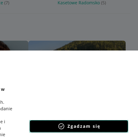
ce
(7)
Kasetowe Radomsko
(5)
e w
ch
.
adanie
e i
Zgadzam się
h
nie