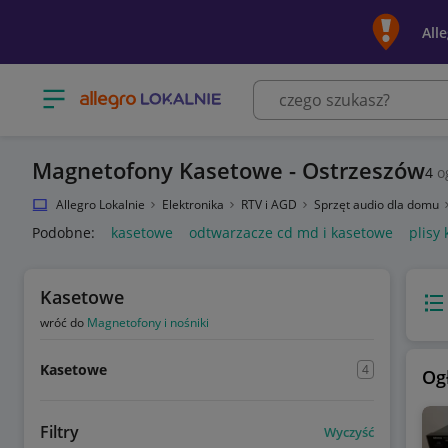
All
Otwórz menu z kategoriami
Magnetofony Kasetowe - Ostrzeszów
4
og
Allegro Lokalnie
Elektronika
RTV i AGD
Sprzęt audio dla domu
Podobne:
kasetowe
odtwarzacze cd md i kasetowe
plisy
Kasetowe
Wido
wróć do
Magnetofony i nośniki
Kasetowe
4
Og
Filtry
Wyczyść