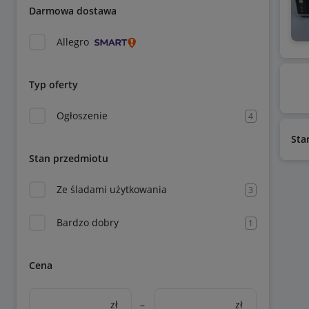
Darmowa dostawa
Allegro
Typ oferty
Ogłoszenie
4
Sta
Stan przedmiotu
Ze śladami użytkowania
3
Bardzo dobry
1
Cena
zł
–
zł