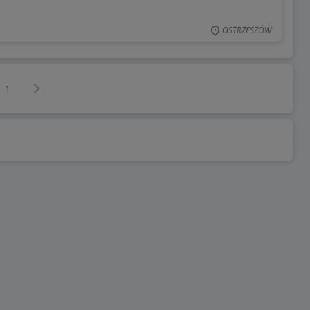
OSTRZESZÓW
Następna strona
z
1