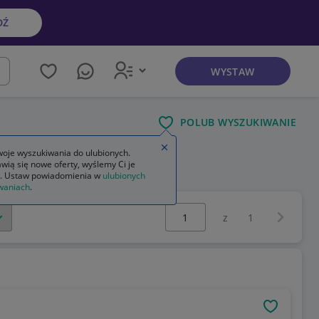
DŹ
WYSTAW
kaj
POLUB WYSZUKIWANIE
Zamknij wskazówkę
oje wyszukiwania do ulubionych.
wią się nowe oferty, wyślemy Ci je
. Ustaw powiadomienia w
ulubionych
waniach
.
Wybierz stronę:
Następna 
z
1
OBSERWU