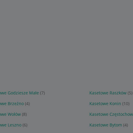
owe Godziesze Małe
(7)
Kasetowe Raszków
(5)
owe Brzeźno
(4)
Kasetowe Konin
(10)
owe Wołów
(8)
Kasetowe Częstocho
owe Leszno
(6)
Kasetowe Bytom
(4)