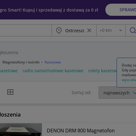
SPRAW
egro Smart! Kupuj i sprzedawaj z dostawą za 0 zł
Miasto
Wyczyść frazę
+
0
km
Odległość
szu
łoszenia
Magnetofony i nośniki
Kasetowe
Dodaj sw
Gdy poja
 kasetowe
radio samochodowe kasetowe
rolety kasetowe
mailowo
wyszuki
k listy
Widok siatki
Sortuj od:
łoszenia
DENON DRM 800 Magnetofon