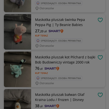
SPRZEDAJĄCY: OSOBA PRYWATNA
Ostrzeszów
Maskotka pluszak świnka Pepa
OBSE
Peppa Pig | Ty Beanie Babies
27
,20
zł
KUP TERAZ
SPRZEDAJĄCY: OSOBA PRYWATNA
Ostrzeszów
Maskotka pluszak kot Pilchard z bajki
OBSE
Bob Budowniczy vintage 2000 rok
76
zł
KUP TERAZ
SPRZEDAJĄCY: OSOBA PRYWATNA
Ostrzeszów
Maskotka pluszak bałwan Olaf
OBSE
Kraina Lodu / Frozen | Disney
38
zł