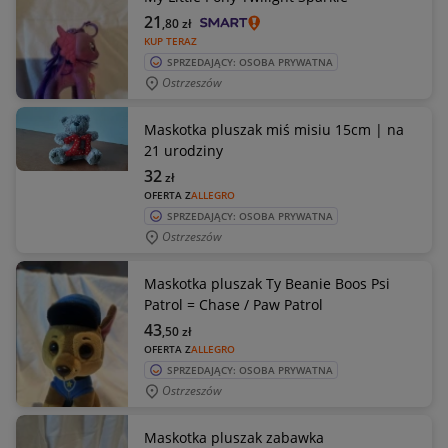
21
,80
zł
KUP TERAZ
SPRZEDAJĄCY: OSOBA PRYWATNA
Ostrzeszów
Maskotka pluszak miś misiu 15cm | na
21 urodziny
32
zł
OFERTA Z
ALLEGRO
SPRZEDAJĄCY: OSOBA PRYWATNA
Ostrzeszów
Maskotka pluszak Ty Beanie Boos Psi
Patrol = Chase / Paw Patrol
43
,50
zł
OFERTA Z
ALLEGRO
SPRZEDAJĄCY: OSOBA PRYWATNA
Ostrzeszów
Maskotka pluszak zabawka