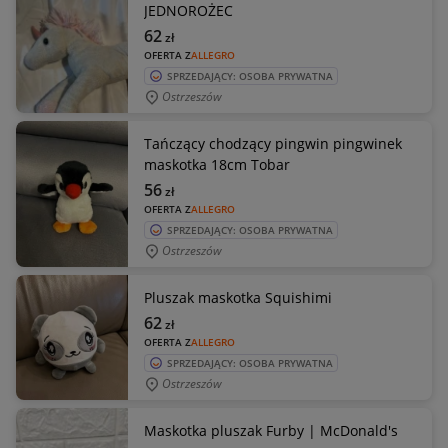
JEDNOROŻEC
62
zł
OFERTA Z
ALLEGRO
SPRZEDAJĄCY: OSOBA PRYWATNA
Ostrzeszów
Tańczący chodzący pingwin pingwinek
maskotka 18cm Tobar
56
zł
OFERTA Z
ALLEGRO
SPRZEDAJĄCY: OSOBA PRYWATNA
Ostrzeszów
Pluszak maskotka Squishimi
62
zł
OFERTA Z
ALLEGRO
SPRZEDAJĄCY: OSOBA PRYWATNA
Ostrzeszów
Maskotka pluszak Furby | McDonald's