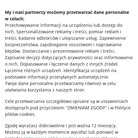
Napisz do nas
My i nasi partnerzy możemy przetwarzać dane personalne
w celach:
Allegro Gadane dla sprzedających
Przechowywanie informacji na urządzeniu lub dostęp do
Allegro Gadane dla kupujących
nich
.
Spersonalizowane reklamy i treści, pomiar reklam i
treści, badanie odbiorców i ulepszanie usług
.
Zapewnienie
Mapa miejscowości
bezpieczeństwa, zapobieganie oszustwom i naprawianie
błędów
.
Dostarczanie i prezentowanie reklam i treści
.
Informacje prawne
Zapisanie decyzji dotyczących prywatności oraz informowanie
o nich
.
Dopasowanie i łączenie danych z innych źródeł
.
Regulamin
Łączenie różnych urządzeń
.
Identyfikacja urządzeń na
podstawie informacji przesyłanych automatycznie
.
Polityka plików "cookies"
Twoje dane personalne przetwarzamy również w celu
ułatwiania korzystania z naszych stron
Ustawienia plików "cookies"
Cele przetwarzania szczegółowo opisane są w ustawieniach
Udostępnianie lokalizacji
dostępnych pod przyciskiem: “ZMIENIAM ZGODY” i w Polityce
Informacje dla Aktu o Usługach Cyfrowych
plików cookies.
Zgodę wyrażasz dobrowolnie i jest ważna 12 miesięcy.
Pobierz aplikację
Możesz ją w każdym momencie wycofać lub ponowić w