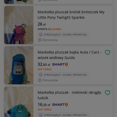
Maskotka pluszak brelok breloczek My
Little Pony Twilight Sparkle
26
zł
OFERTA Z
ALLEGRO
SPRZEDAJĄCY: OSOBA PRYWATNA
Ostrzeszów
Maskotka pluszak bajka Auta / Cars -
OBSE
wózek widłowy Guido
32
,60
zł
KUP TERAZ
SPRZEDAJĄCY: OSOBA PRYWATNA
Ostrzeszów
Maskotka pluszak - niebieski okrągły
OBSE
ludzik
16
,30
zł
KUP TERAZ
SPRZEDAJĄCY: OSOBA PRYWATNA