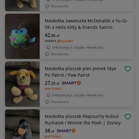
Ostrzeszów
Maskotka zawieszka McDonalds x Yu-Gi-
Oh x Hello Kitty & Friends Sanrio
42
,80
zł
OFERTA Z
ALLEGRO
SPRZEDAJĄCY: OSOBA PRYWATNA
Ostrzeszów
Maskotka pluszak pies piesek Skye
OBSE
Psi Patrol / Paw Patrol
27
,20
zł
KUP TERAZ
SPRZEDAJĄCY: OSOBA PRYWATNA
Ostrzeszów
Maskotka pluszak Kłapouchy Kubuś
OBSE
Puchatek / Winnie the Pooh | Disney
38
zł
KUP TERAZ