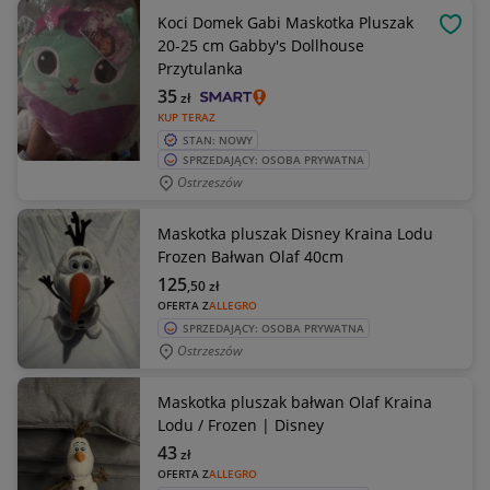
Koci Domek Gabi Maskotka Pluszak
OBSE
20-25 cm Gabby's Dollhouse
Przytulanka
35
zł
KUP TERAZ
STAN: NOWY
SPRZEDAJĄCY: OSOBA PRYWATNA
Ostrzeszów
Maskotka pluszak Disney Kraina Lodu
Frozen Bałwan Olaf 40cm
125
,50
zł
OFERTA Z
ALLEGRO
SPRZEDAJĄCY: OSOBA PRYWATNA
Ostrzeszów
Maskotka pluszak bałwan Olaf Kraina
Lodu / Frozen | Disney
43
zł
OFERTA Z
ALLEGRO