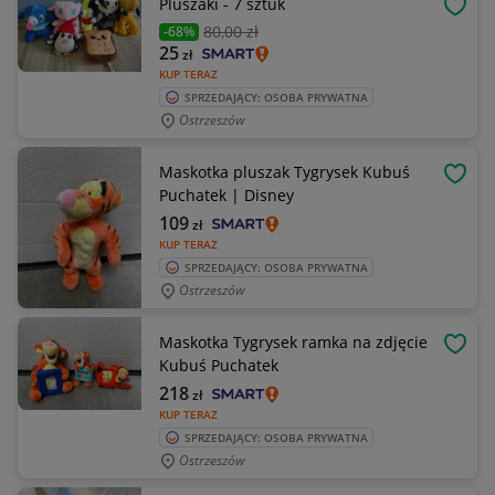
Pluszaki - 7 sztuk
OBSE
80
,00 zł
-68%
25
zł
KUP TERAZ
SPRZEDAJĄCY: OSOBA PRYWATNA
Ostrzeszów
Maskotka pluszak Tygrysek Kubuś
OBSE
Puchatek | Disney
109
zł
KUP TERAZ
SPRZEDAJĄCY: OSOBA PRYWATNA
Ostrzeszów
Maskotka Tygrysek ramka na zdjęcie
OBSE
Kubuś Puchatek
218
zł
KUP TERAZ
SPRZEDAJĄCY: OSOBA PRYWATNA
Ostrzeszów