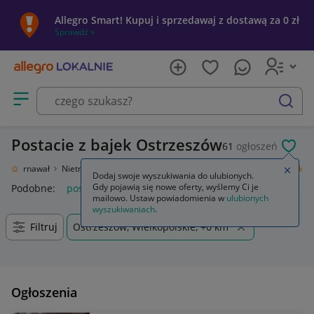
Allegro Smart! Kupuj i sprzedawaj z dostawą za 0 zł
Sprawdź »
Otwórz menu z kategoriami
szukaj
Postacie z bajek Ostrzeszów
61
ogłoszeń
POL
ta i Karnawał
Nietrafiony prezent
Zabawki
Maskotki
Postacie z bajek
Zamkn
Dodaj swoje wyszukiwania do ulubionych.
Gdy pojawią się nowe oferty, wyślemy Ci je
Podobne:
postacie z bajek
balony postacie z bajek
stroje d
mailowo. Ustaw powiadomienia w
ulubionych
wyszukiwaniach
.
Filtruj
Ostrzeszów, Wielkopolskie, +0 km
Ogłoszenia