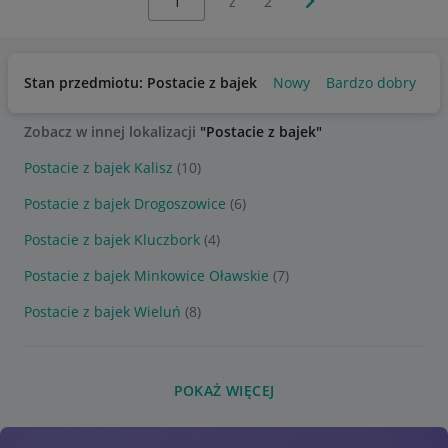
z
2
Stan przedmiotu: Postacie z bajek
Nowy
Bardzo dobry
U
Zobacz w innej lokalizacji
"Postacie z bajek"
Postacie z bajek Kalisz
(10)
Postacie z bajek Drogoszowice
(6)
Postacie z bajek Kluczbork
(4)
Postacie z bajek Minkowice Oławskie
(7)
Postacie z bajek Wieluń
(8)
POKAŻ WIĘCEJ