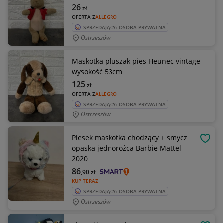
26
zł
OFERTA Z
ALLEGRO
SPRZEDAJĄCY: OSOBA PRYWATNA
Ostrzeszów
Maskotka pluszak pies Heunec vintage
wysokość 53cm
125
zł
OFERTA Z
ALLEGRO
SPRZEDAJĄCY: OSOBA PRYWATNA
Ostrzeszów
Piesek maskotka chodzący + smycz
OBSE
opaska jednorożca Barbie Mattel
2020
86
,90
zł
KUP TERAZ
SPRZEDAJĄCY: OSOBA PRYWATNA
Ostrzeszów