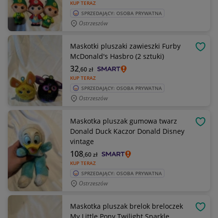
KUP TERAZ
SPRZEDAJĄCY: OSOBA PRYWATNA
Ostrzeszów
Maskotki pluszaki zawieszki Furby
OBSE
McDonald's Hasbro (2 sztuki)
32
,60
zł
KUP TERAZ
SPRZEDAJĄCY: OSOBA PRYWATNA
Ostrzeszów
Maskotka pluszak gumowa twarz
OBSE
Donald Duck Kaczor Donald Disney
vintage
108
,60
zł
KUP TERAZ
SPRZEDAJĄCY: OSOBA PRYWATNA
Ostrzeszów
Maskotka pluszak brelok breloczek
OBSE
My Little Pony Twilight Sparkle