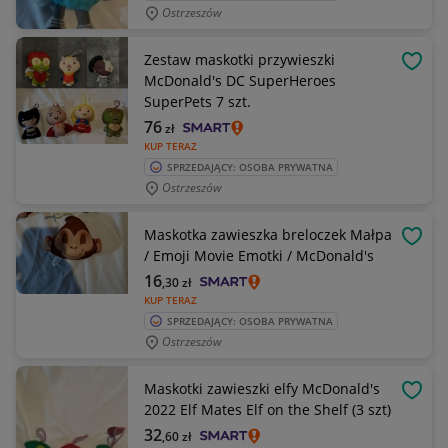
Ostrzeszów
Zestaw maskotki przywieszki
OBSE
McDonald's DC SuperHeroes
SuperPets 7 szt.
76
zł
KUP TERAZ
SPRZEDAJĄCY: OSOBA PRYWATNA
Ostrzeszów
Maskotka zawieszka breloczek Małpa
OBSE
/ Emoji Movie Emotki / McDonald's
16
,30
zł
KUP TERAZ
SPRZEDAJĄCY: OSOBA PRYWATNA
Ostrzeszów
Maskotki zawieszki elfy McDonald's
OBSE
2022 Elf Mates Elf on the Shelf (3 szt)
32
,60
zł