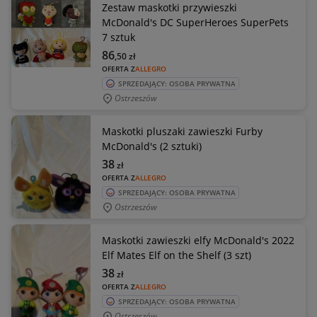
Zestaw maskotki przywieszki
McDonald's DC SuperHeroes SuperPets
7 sztuk
86
,50
zł
OFERTA Z
ALLEGRO
SPRZEDAJĄCY: OSOBA PRYWATNA
Ostrzeszów
Maskotki pluszaki zawieszki Furby
McDonald's (2 sztuki)
38
zł
OFERTA Z
ALLEGRO
SPRZEDAJĄCY: OSOBA PRYWATNA
Ostrzeszów
Maskotki zawieszki elfy McDonald's 2022
Elf Mates Elf on the Shelf (3 szt)
38
zł
OFERTA Z
ALLEGRO
SPRZEDAJĄCY: OSOBA PRYWATNA
Ostrzeszów