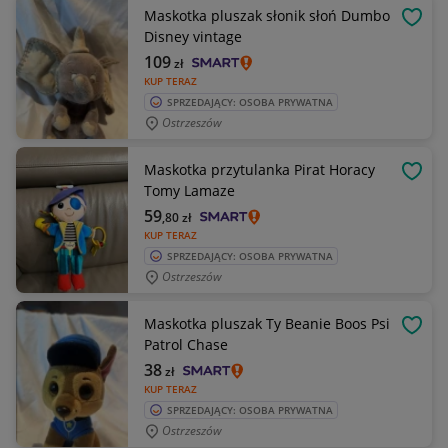
Maskotka pluszak słonik słoń Dumbo
OBSE
Disney vintage
109
zł
KUP TERAZ
SPRZEDAJĄCY: OSOBA PRYWATNA
Ostrzeszów
Maskotka przytulanka Pirat Horacy
OBSE
Tomy Lamaze
59
,80
zł
KUP TERAZ
SPRZEDAJĄCY: OSOBA PRYWATNA
Ostrzeszów
Maskotka pluszak Ty Beanie Boos Psi
OBSE
Patrol Chase
38
zł
KUP TERAZ
SPRZEDAJĄCY: OSOBA PRYWATNA
Ostrzeszów