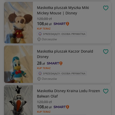
Maskotka pluszak Myszka Miki
OBSE
Mickey Mouse | Disney
120
,00 zł
108
,60
zł
KUP TERAZ
SPRZEDAJĄCY: OSOBA PRYWATNA
Ostrzeszów
Maskotka pluszak Kaczor Donald
OBSE
Disney
28
zł
KUP TERAZ
SPRZEDAJĄCY: OSOBA PRYWATNA
Ostrzeszów
Maskotka Disney Kraina Lodu Frozen
OBSE
Bałwan Olaf
120
,00 zł
108
,60
zł
KUP TERAZ