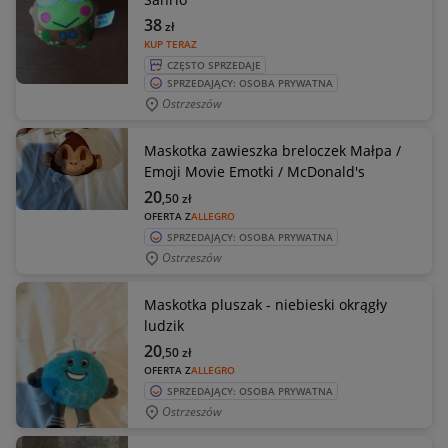
38
zł
KUP TERAZ
CZĘSTO SPRZEDAJE
SPRZEDAJĄCY: OSOBA PRYWATNA
Ostrzeszów
Maskotka zawieszka breloczek Małpa /
Emoji Movie Emotki / McDonald's
20
,50
zł
OFERTA Z
ALLEGRO
SPRZEDAJĄCY: OSOBA PRYWATNA
Ostrzeszów
Maskotka pluszak - niebieski okrągły
ludzik
20
,50
zł
OFERTA Z
ALLEGRO
SPRZEDAJĄCY: OSOBA PRYWATNA
Ostrzeszów