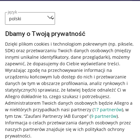
język
Dbamy o Twoją prywatność
Dzięki plikom cookies i technologiom pokrewnym
(np. piksele,
SDK)
oraz przetwarzaniu Twoich danych osobowych
(między
innymi unikalne identyfikatory, dane przeglądarki)
, możemy
zapewnić, że dopasujemy do Ciebie wyświetlane treści.
Wyrażając zgodę na przechowywanie informacji na
urządzeniu końcowym lub dostęp do nich i przetwarzanie
danych (w tym w obszarze profilowania, analiz rynkowych i
statystycznych) sprawiasz, że łatwiej będzie odnaleźć Ci w
Allegro dokładnie to, czego szukasz i potrzebujesz.
Administratorem Twoich danych osobowych będzie Allegro a
w niektórych przypadkach nasi partnerzy (
17
partnerów
), w
tym tzw. “Zaufani Partnerzy IAB Europe” (
9
partnerów
).
Przydatne informacje
Informacja o celach przetwarzania danych osobowych przez
naszych partnerów znajduje się w ich politykach ochrony
prywatności.
Jak to działa