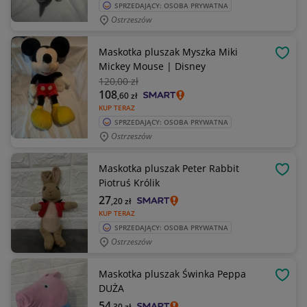
SPRZEDAJĄCY: OSOBA PRYWATNA
Ostrzeszów
Maskotka pluszak Myszka Miki
OBSE
Mickey Mouse | Disney
120
,00 zł
108
,60
zł
KUP TERAZ
SPRZEDAJĄCY: OSOBA PRYWATNA
Ostrzeszów
Maskotka pluszak Peter Rabbit
OBSE
Piotruś Królik
27
,20
zł
KUP TERAZ
SPRZEDAJĄCY: OSOBA PRYWATNA
Ostrzeszów
Maskotka pluszak Świnka Peppa
OBSE
DUŻA
54
,30
zł