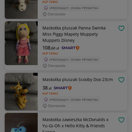
KUP TERAZ
SPRZEDAJĄCY: OSOBA PRYWATNA
Ostrzeszów
Maskotka pluszak Panna Świnka
OBSE
Miss Piggy Mapety Muppety
Muppets Disney
108
,60
zł
KUP TERAZ
SPRZEDAJĄCY: OSOBA PRYWATNA
Ostrzeszów
Maskotka pluszak Scooby Doo 23cm
OBSE
38
zł
KUP TERAZ
SPRZEDAJĄCY: OSOBA PRYWATNA
Ostrzeszów
Maskotka zawieszka McDonalds x
OBSE
Yu-Gi-Oh x Hello Kitty & Friends
Sanrio