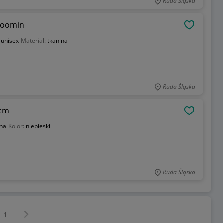
Ruda Śląska
Moomin
OBSERWU
:
unisex
Materiał:
tkanina
Ruda Śląska
 cm
OBSERWU
ina
Kolor:
niebieski
Ruda Śląska
Następna strona
z
1