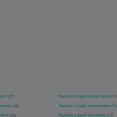
ytom
(27)
Postacie z bajek Łaziska Górne
(1
atowice
(48)
Postacie z bajek Siemianowice Śl
iwice
(24)
Postacie z bajek Sosnowiec
(19)