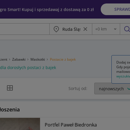
SPRAW
egro Smart! Kupuj i sprzedawaj z dostawą za 0 zł
Miasto
Wyczyść frazę
+
0
km
Odległość
szu
ezent
Zabawki
Maskotki
Postacie z bajek
Dodaj sw
Gdy poja
 dla dorosłych postaci z bajek
mailowo
wyszuki
k listy
Widok siatki
Sortuj od:
łoszenia
Portfel Paweł Biedronka