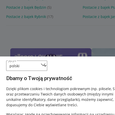
Postacie z bajek Będzin
(5)
Postacie z bajek P
Postacie z bajek Rybnik
(17)
Postacie z bajek Ja
język
Dbamy o Twoją prywatność
Dzięki plikom cookies i technologiom pokrewnym
(np. piksele, 
oraz przetwarzaniu Twoich danych osobowych
(między innymi
unikalne identyfikatory, dane przeglądarki)
, możemy zapewnić, 
dopasujemy do Ciebie wyświetlane treści.
Wyrażając zgodę na przechowywanie informacji na urządzeniu