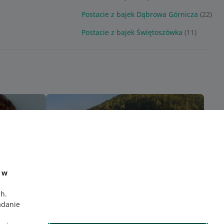
Postacie z bajek Dąbrowa Górnicza
(22)
Postacie z bajek Świętoszówka
(11)
e w
ch
.
adanie