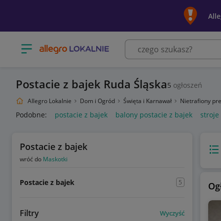
All
Otwórz menu z kategoriami
Postacie z bajek Ruda Śląska
5
ogłoszeń
Allegro Lokalnie
Dom i Ogród
Święta i Karnawał
Nietrafiony pr
Podobne:
postacie z bajek
balony postacie z bajek
stroje
Postacie z bajek
Wido
wróć do
Maskotki
Postacie z bajek
5
Og
Filtry
Wyczyść