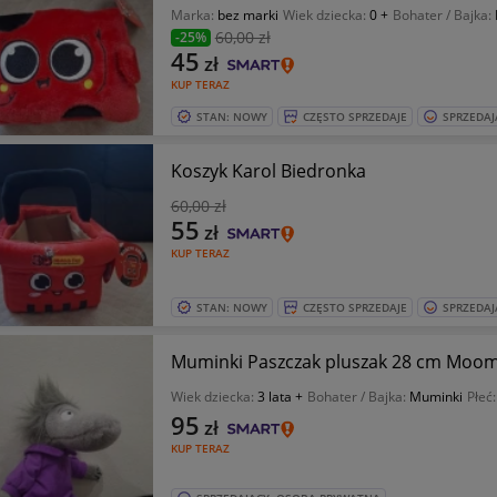
Marka:
bez marki
Wiek dziecka:
0 +
Bohater / Bajka:
60
,00 zł
-25%
45
zł
KUP TERAZ
STAN: NOWY
CZĘSTO SPRZEDAJE
SPRZEDAJ
Koszyk Karol Biedronka
60
,00 zł
55
zł
KUP TERAZ
STAN: NOWY
CZĘSTO SPRZEDAJE
SPRZEDAJ
Muminki Paszczak pluszak 28 cm Moom
Wiek dziecka:
3 lata +
Bohater / Bajka:
Muminki
Płeć
95
zł
KUP TERAZ