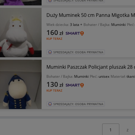
SPRZEDAJĄCY: OSOBA PRYWATNA
Duży Muminek 50 cm Panna Migotka 
Wiek dziecka:
3 lata +
Bohater / Bajka:
Muminki
Płeć
160
zł
KUP TERAZ
SPRZEDAJĄCY: OSOBA PRYWATNA
Muminki Paszczak Policjant pluszak 28
Bohater / Bajka:
Muminki
Płeć:
unisex
Materiał:
tkan
130
zł
KUP TERAZ
SPRZEDAJĄCY: OSOBA PRYWATNA
Wybierz stronę: