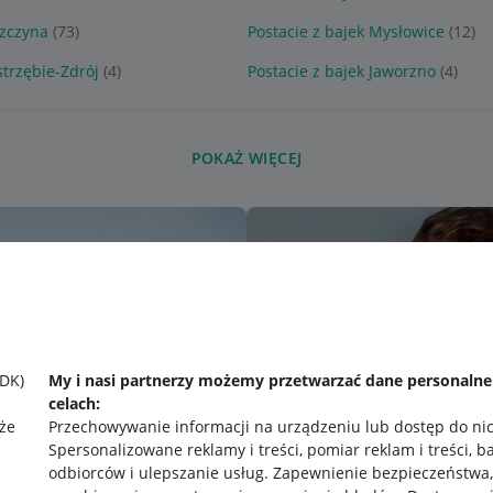
szczyna
(73)
Postacie z bajek Mysłowice
(12)
strzębie-Zdrój
(4)
Postacie z bajek Jaworzno
(4)
POKAŻ WIĘCEJ
SDK)
My i nasi partnerzy możemy przetwarzać dane personaln
celach:
że
Przechowywanie informacji na urządzeniu lub dostęp do ni
Spersonalizowane reklamy i treści, pomiar reklam i treści, b
odbiorców i ulepszanie usług
.
Zapewnienie bezpieczeństwa,