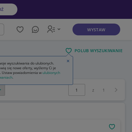
DŹ
WYSTAW
kaj
POLUB WYSZUKIWANIE
Zamknij wskazówkę
oje wyszukiwania do ulubionych.
wią się nowe oferty, wyślemy Ci je
. Ustaw powiadomienia w
ulubionych
waniach
.
Wybierz stronę:
Następna 
z
1
OBSERWU