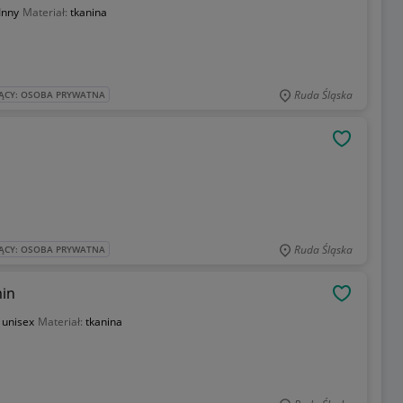
Inny
Materiał:
tkanina
Ruda Śląska
ĄCY: OSOBA PRYWATNA
OBSERWU
Ruda Śląska
ĄCY: OSOBA PRYWATNA
in
OBSERWU
:
unisex
Materiał:
tkanina