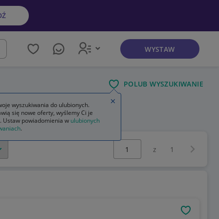
DŹ
WYSTAW
kaj
POLUB WYSZUKIWANIE
Zamknij wskazówkę
oje wyszukiwania do ulubionych.
wią się nowe oferty, wyślemy Ci je
. Ustaw powiadomienia w
ulubionych
waniach
.
Wybierz stronę:
Następna 
z
1
OBSERWU