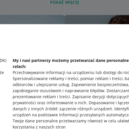
POKAŻ WIĘCEJ
SDK)
My i nasi partnerzy możemy przetwarzać dane personaln
celach:
że
Przechowywanie informacji na urządzeniu lub dostęp do ni
Spersonalizowane reklamy i treści, pomiar reklam i treści, b
odbiorców i ulepszanie usług
.
Zapewnienie bezpieczeństwa,
zapobieganie oszustwom i naprawianie błędów
.
Dostarczani
prezentowanie reklam i treści
.
Zapisanie decyzji dotyczącyc
prywatności oraz informowanie o nich
.
Dopasowanie i łącze
danych z innych źródeł
.
Łączenie różnych urządzeń
.
Identyf
urządzeń na podstawie informacji przesyłanych automatycz
rawne
Pobierz aplikację
Twoje dane personalne przetwarzamy również w celu ułatw
korzystania z naszych stron