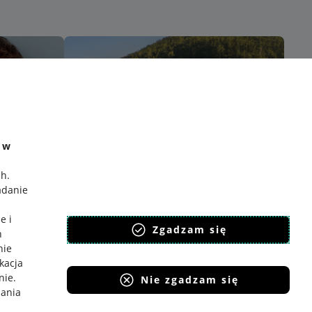
e w
ch
.
adanie
e i
Zgadzam się
h
nie
ikacja
nie
.
Nie zgadzam się
iania