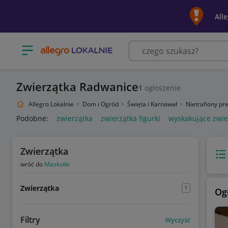
All
Otwórz menu z kategoriami
Zwierzątka Radwanice
1
ogłoszenie
Allegro Lokalnie
Dom i Ogród
Święta i Karnawał
Nietrafiony pr
Podobne:
zwierzątka
zwierzątka figurki
wyskakujące zwie
Zwierzątka
Wido
wróć do
Maskotki
Zwierzątka
1
Og
Filtry
Wyczyść