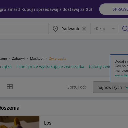
SPRAW
egro Smart! Kupuj i sprzedawaj z dostawą za 0 zł
Miasto
Wyczyść frazę
+
0
km
Odległość
szu
ezent
Zabawki
Maskotki
Zwierzątka
Dodaj sw
Gdy poja
rzątka
fisher price wyskakujące zwierzątka
balony zwierzątka
mailowo
wyszuki
k listy
Widok siatki
Sortuj od:
łoszenia
Lps