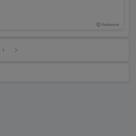
Radwanice
Następna strona
z
1