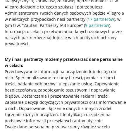
statystycznych) sprawiasz, że łatwiej będzie odnaleźć Ci w
Allegro dokładnie to, czego szukasz i potrzebujesz.
Administratorem Twoich danych osobowych będzie Allegro a
w niektórych przypadkach nasi partnerzy (
17
partnerów
), w
tym tzw. “Zaufani Partnerzy IAB Europe” (
9
partnerów
).
Przydatne informacje
Informacja o celach przetwarzania danych osobowych przez
naszych partnerów znajduje się w ich politykach ochrony
prywatności.
Jak to działa
Napisz do nas
My i nasi partnerzy możemy przetwarzać dane personalne
w celach:
Allegro Gadane dla sprzedających
Przechowywanie informacji na urządzeniu lub dostęp do
Allegro Gadane dla kupujących
nich
.
Spersonalizowane reklamy i treści, pomiar reklam i
treści, badanie odbiorców i ulepszanie usług
.
Zapewnienie
Mapa miejscowości
bezpieczeństwa, zapobieganie oszustwom i naprawianie
błędów
.
Dostarczanie i prezentowanie reklam i treści
.
Informacje prawne
Zapisanie decyzji dotyczących prywatności oraz informowanie
o nich
.
Dopasowanie i łączenie danych z innych źródeł
.
Regulamin
Łączenie różnych urządzeń
.
Identyfikacja urządzeń na
podstawie informacji przesyłanych automatycznie
.
Polityka plików "cookies"
Twoje dane personalne przetwarzamy również w celu