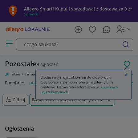
Allegro Smart! Kupuj i sprzedawaj z dostawą za 0 zł
Sprawdź »
Otwórz menu z kategoriami
szukaj
Pozostałe
9
ogłoszeń
POL
gro Lokalnie
Firma i usługi
Przemysł
Maszyny i urządzenia
Pozostałe
Zamkn
Dodaj swoje wyszukiwania do ulubionych.
Gdy pojawią się nowe oferty, wyślemy Ci je
Podobne:
pozostałe
łóżka pozostałe
pozostałe miasta i regi
mailowo. Ustaw powiadomienia w
ulubionych
wyszukiwaniach
.
Filtruj
Banie, Zachodniopomorskie, +0 km
Ogłoszenia