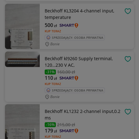
Beckhoff KL3204 4-channel input,
OBSE
temperature
500
zł
KUP TERAZ
SPRZEDAJĄCY: OSOBA PRYWATNA
Banie
Beckhoff kl9260 Supply terminal,
OBSE
120…230 V AC,
160
,00 zł
-31%
110
zł
KUP TERAZ
SPRZEDAJĄCY: OSOBA PRYWATNA
Banie
Beckhoff KL1232 2-channel input,0.2
OBSE
ms
215
,00 zł
-16%
179
zł
KUP TERAZ