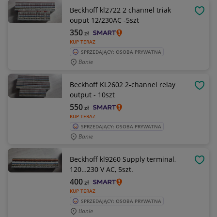
Beckhoff kl2722 2 channel triak
OBSE
ouput 12/230AC -5szt
350
zł
KUP TERAZ
SPRZEDAJĄCY: OSOBA PRYWATNA
Banie
Beckhoff KL2602 2-channel relay
OBSE
output - 10szt
550
zł
KUP TERAZ
SPRZEDAJĄCY: OSOBA PRYWATNA
Banie
Beckhoff kl9260 Supply terminal,
OBSE
120…230 V AC, 5szt.
400
zł
KUP TERAZ
SPRZEDAJĄCY: OSOBA PRYWATNA
Banie