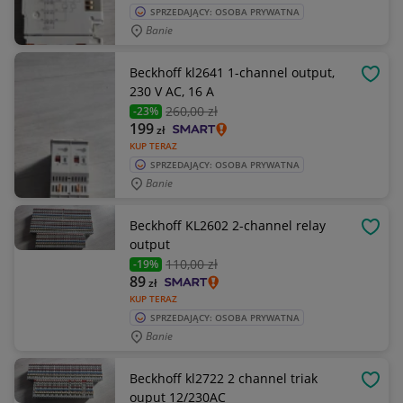
SPRZEDAJĄCY: OSOBA PRYWATNA
Banie
Beckhoff kl2641 1-channel output,
OBSE
230 V AC, 16 A
260
,00 zł
-23%
199
zł
KUP TERAZ
SPRZEDAJĄCY: OSOBA PRYWATNA
Banie
Beckhoff KL2602 2-channel relay
OBSE
output
110
,00 zł
-19%
89
zł
KUP TERAZ
SPRZEDAJĄCY: OSOBA PRYWATNA
Banie
Beckhoff kl2722 2 channel triak
OBSE
ouput 12/230AC