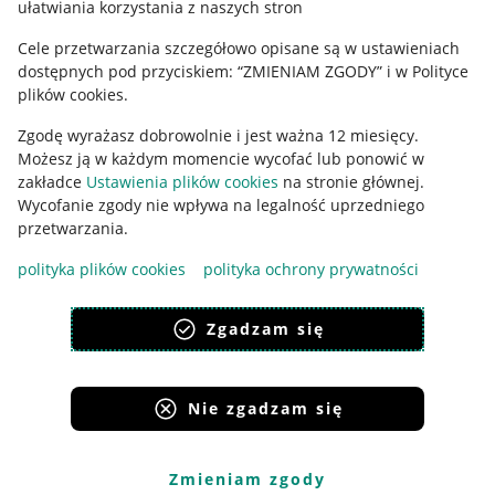
ułatwiania korzystania z naszych stron
Ustawienia plików "cookies"
Cele przetwarzania szczegółowo opisane są w ustawieniach
Udostępnianie lokalizacji
dostępnych pod przyciskiem: “ZMIENIAM ZGODY” i w Polityce
Informacje dla Aktu o Usługach Cyfrowych
plików cookies.
Zgodę wyrażasz dobrowolnie i jest ważna 12 miesięcy.
Pobierz aplikację
Możesz ją w każdym momencie wycofać lub ponowić w
zakładce
Ustawienia plików cookies
na stronie głównej.
Wycofanie zgody nie wpływa na legalność uprzedniego
przetwarzania.
polityka plików cookies
polityka ochrony prywatności
Zgadzam się
Nie zgadzam się
Korzystanie z serwisu oznacza akceptację
regulaminu
.
Zmieniam zgody