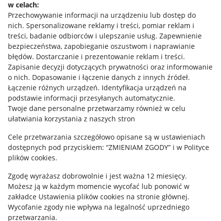
w celach:
Allegro Gadane dla sprzedających
Przechowywanie informacji na urządzeniu lub dostęp do
Allegro Gadane dla kupujących
nich
.
Spersonalizowane reklamy i treści, pomiar reklam i
treści, badanie odbiorców i ulepszanie usług
.
Zapewnienie
Mapa miejscowości
bezpieczeństwa, zapobieganie oszustwom i naprawianie
błędów
.
Dostarczanie i prezentowanie reklam i treści
.
Informacje prawne
Zapisanie decyzji dotyczących prywatności oraz informowanie
o nich
.
Dopasowanie i łączenie danych z innych źródeł
.
Regulamin
Łączenie różnych urządzeń
.
Identyfikacja urządzeń na
podstawie informacji przesyłanych automatycznie
.
Polityka plików "cookies"
Twoje dane personalne przetwarzamy również w celu
ułatwiania korzystania z naszych stron
Ustawienia plików "cookies"
Cele przetwarzania szczegółowo opisane są w ustawieniach
Udostępnianie lokalizacji
dostępnych pod przyciskiem: “ZMIENIAM ZGODY” i w Polityce
Informacje dla Aktu o Usługach Cyfrowych
plików cookies.
Zgodę wyrażasz dobrowolnie i jest ważna 12 miesięcy.
Pobierz aplikację
Możesz ją w każdym momencie wycofać lub ponowić w
zakładce
Ustawienia plików cookies
na stronie głównej.
Wycofanie zgody nie wpływa na legalność uprzedniego
przetwarzania.