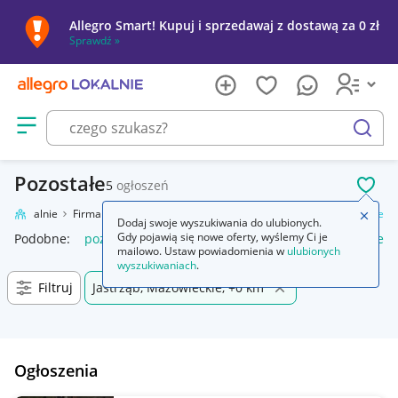
Allegro Smart! Kupuj i sprzedawaj z dostawą za 0 zł
Sprawdź »
Otwórz menu z kategoriami
szukaj
Pozostałe
5
ogłoszeń
POL
gro Lokalnie
Firma i usługi
Przemysł
Maszyny i urządzenia
Pozostałe
Zamkn
Dodaj swoje wyszukiwania do ulubionych.
Gdy pojawią się nowe oferty, wyślemy Ci je
Podobne:
pozostałe
łóżka pozostałe
pozostałe miasta i regi
mailowo. Ustaw powiadomienia w
ulubionych
wyszukiwaniach
.
Filtruj
Jastrząb, Mazowieckie, +0 km
Ogłoszenia