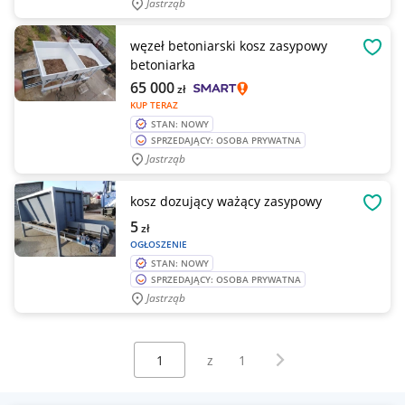
Jastrząb
węzeł betoniarski kosz zasypowy
OBSE
betoniarka
65 000
zł
KUP TERAZ
STAN: NOWY
SPRZEDAJĄCY: OSOBA PRYWATNA
Jastrząb
kosz dozujący ważący zasypowy
OBSE
5
zł
OGŁOSZENIE
STAN: NOWY
SPRZEDAJĄCY: OSOBA PRYWATNA
Jastrząb
Wybierz stronę:
Następna strona
z
1