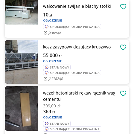
walcowanie zwijanie blachy stożki
OBSE
10
zł
OGŁOSZENIE
SPRZEDAJĄCY: OSOBA PRYWATNA
Jastrząb
kosz zasypowy dozujący kruszywo
OBSE
55 000
zł
OGŁOSZENIE
STAN: NOWY
SPRZEDAJĄCY: OSOBA PRYWATNA
JASTRZĄB
węzeł betoniarski rękaw łącznik wagi
OBSE
cementu
399
,00 zł
369
zł
OGŁOSZENIE
STAN: NOWY
SPRZEDAJĄCY: OSOBA PRYWATNA