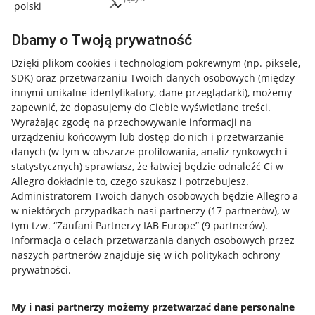
Dbamy o Twoją prywatność
Dzięki plikom cookies i technologiom pokrewnym
(np. piksele,
SDK)
oraz przetwarzaniu Twoich danych osobowych
(między
innymi unikalne identyfikatory, dane przeglądarki)
, możemy
zapewnić, że dopasujemy do Ciebie wyświetlane treści.
Wyrażając zgodę na przechowywanie informacji na
urządzeniu końcowym lub dostęp do nich i przetwarzanie
danych (w tym w obszarze profilowania, analiz rynkowych i
statystycznych) sprawiasz, że łatwiej będzie odnaleźć Ci w
Allegro dokładnie to, czego szukasz i potrzebujesz.
Administratorem Twoich danych osobowych będzie Allegro a
w niektórych przypadkach nasi partnerzy (
17
partnerów
), w
tym tzw. “Zaufani Partnerzy IAB Europe” (
9
partnerów
).
Przydatne informacje
Informacja o celach przetwarzania danych osobowych przez
naszych partnerów znajduje się w ich politykach ochrony
prywatności.
Jak to działa
Napisz do nas
My i nasi partnerzy możemy przetwarzać dane personalne