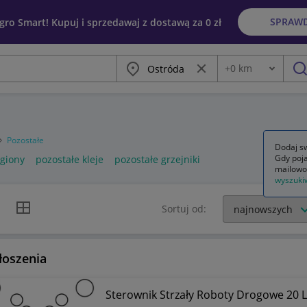
SPRAW
egro Smart! Kupuj i sprzedawaj z dostawą za 0 zł
Miasto
Wyczyść frazę
+
0
km
Odległość
szu
Pozostałe
Dodaj sw
Gdy poja
egiony
pozostałe kleje
pozostałe grzejniki
mailowo
wyszuki
k listy
Widok siatki
Sortuj od:
łoszenia
Sterownik Strzały Roboty Drogowe 20 