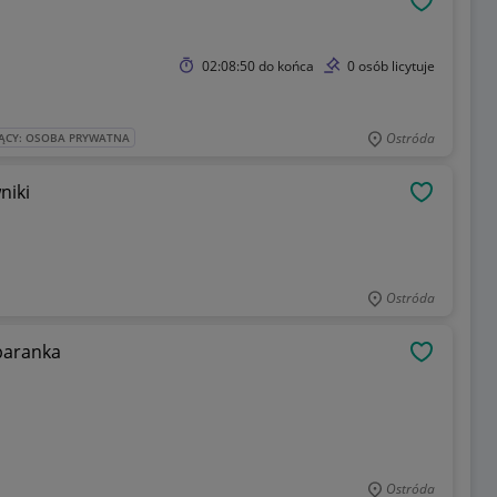
OBSERWU
02:08:50
do końca
0 osób licytuje
Ostróda
ĄCY: OSOBA PRYWATNA
niki
OBSERWU
Ostróda
baranka
OBSERWU
Ostróda