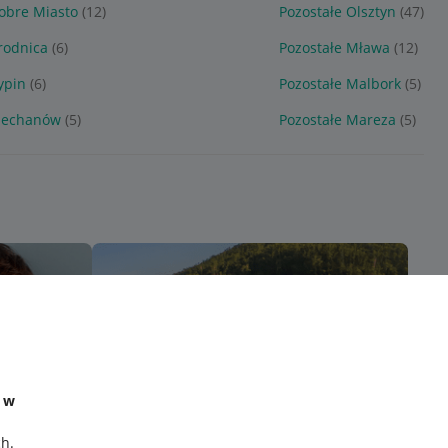
obre Miasto
(12)
Pozostałe Olsztyn
(47)
rodnica
(6)
Pozostałe Mława
(12)
ypin
(6)
Pozostałe Malbork
(5)
Ciechanów
(5)
Pozostałe Mareza
(5)
e w
ch
.