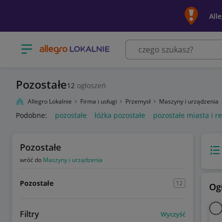
All
Otwórz menu z kategoriami
Pozostałe
12
ogłoszeń
Allegro Lokalnie
Firma i usługi
Przemysł
Maszyny i urządzenia
Podobne:
pozostałe
łóżka pozostałe
pozostałe miasta i r
Pozostałe
Wido
wróć do
Maszyny i urządzenia
Pozostałe
12
Og
Filtry
Wyczyść