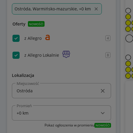
Ostróda, Warmińsko-mazurskie, +0 km
Oferty
NOWOŚĆ!
z Allegro
4
z Allegro Lokalnie
8
Lokalizacja
Miejscowość
Promień
Pokaż ogłoszenia w promieniu
NOWOŚĆ!