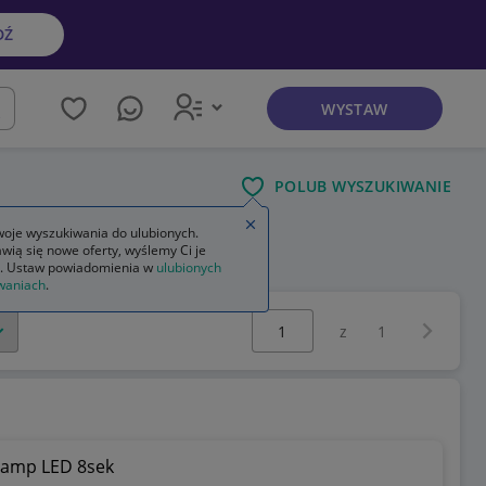
DŹ
WYSTAW
kaj
POLUB WYSZUKIWANIE
Zamknij wskazówkę
oje wyszukiwania do ulubionych.
wią się nowe oferty, wyślemy Ci je
. Ustaw powiadomienia w
ulubionych
waniach
.
Wybierz stronę:
Następna 
z
1
Lamp LED 8sek