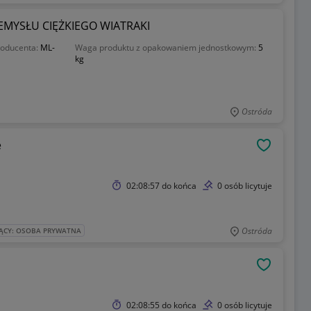
EMYSŁU CIĘŻKIEGO WIATRAKI
roducenta:
ML-
Waga produktu z opakowaniem jednostkowym:
5
kg
Ostróda
e
OBSERWU
02:08:57
do końca
0 osób licytuje
Ostróda
ĄCY: OSOBA PRYWATNA
OBSERWU
02:08:55
do końca
0 osób licytuje