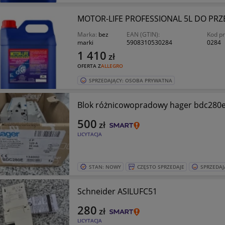
MOTOR-LIFE PROFESSIONAL 5L DO PRZ
Marka:
bez
EAN (GTIN):
Kod p
marki
5908310530284
0284
1 410
zł
OFERTA Z
ALLEGRO
SPRZEDAJĄCY: OSOBA PRYWATNA
Blok różnicowopradowy hager bdc280
500
zł
LICYTACJA
STAN: NOWY
CZĘSTO SPRZEDAJE
SPRZEDAJ
Schneider ASILUFC51
280
zł
LICYTACJA