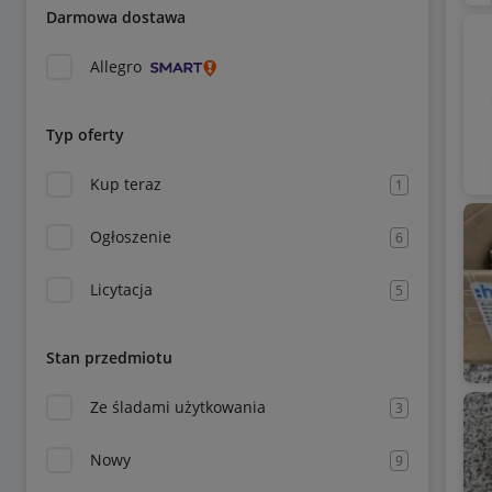
Darmowa dostawa
Allegro
Typ oferty
Kup teraz
1
Ogłoszenie
6
Licytacja
5
Stan przedmiotu
Ze śladami użytkowania
3
Nowy
9