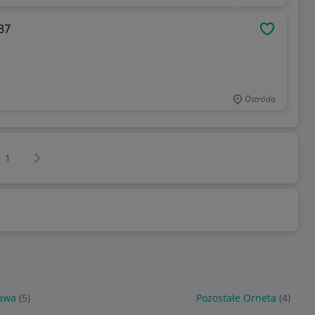
37
OBSERWU
Ostróda
Następna strona
z
1
ława
(5)
Pozostałe Orneta
(4)