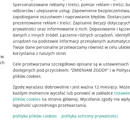
Spersonalizowane reklamy i treści, pomiar reklam i treści, b
odbiorców i ulepszanie usług
.
Zapewnienie bezpieczeństwa,
zapobieganie oszustwom i naprawianie błędów
.
Dostarczani
prezentowanie reklam i treści
.
Zapisanie decyzji dotyczącyc
prywatności oraz informowanie o nich
.
Dopasowanie i łącze
danych z innych źródeł
.
Łączenie różnych urządzeń
.
Identyf
urządzeń na podstawie informacji przesyłanych automatycz
rawne
Pobierz aplikację
Twoje dane personalne przetwarzamy również w celu ułatw
korzystania z naszych stron
zw.
ach
Cele przetwarzania szczegółowo opisane są w ustawieniach
 "cookies"
dostępnych pod przyciskiem: “ZMIENIAM ZGODY” i w Polityc
plików cookies.
ów "cookies"
Zgodę wyrażasz dobrowolnie i jest ważna 12 miesięcy. Może
okalizacji
każdym momencie wycofać lub ponowić w zakładce
Ustawie
 Aktu o Usługach Cyfrowych
plików cookies
na stronie głównej. Wycofanie zgody nie wpł
legalność uprzedniego przetwarzania.
polityka plików cookies
polityka ochrony prywatności