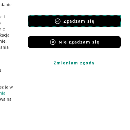
adanie
e i
Zgadzam się
h
nie
ikacja
nie
.
Nie zgadzam się
iania
Zmieniam zgody
e
sz ją w
nia
ywa na