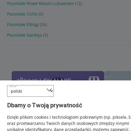
Pozostałe Nowe Miasto Lubawskie
(12)
Pozostałe Ciche
(5)
Pozostałe Elbląg
(26)
Pozostałe Gardeja
(5)
język
Dbamy o Twoją prywatność
Dzięki plikom cookies i technologiom pokrewnym
(np. piksele, 
oraz przetwarzaniu Twoich danych osobowych
(między innymi
unikalne identyfikatory, dane przeglądarki)
, możemy zapewnić, 