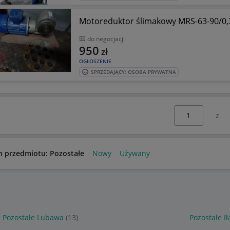
Motoreduktor ślimakowy MRS-63-90/0,
do negocjacji
950
zł
OGŁOSZENIE
SPRZEDAJĄCY: OSOBA PRYWATNA
Wybierz stronę:
n przedmiotu: Pozostałe
Nowy
Używany
Pozostałe Lubawa
(13)
Pozostałe I