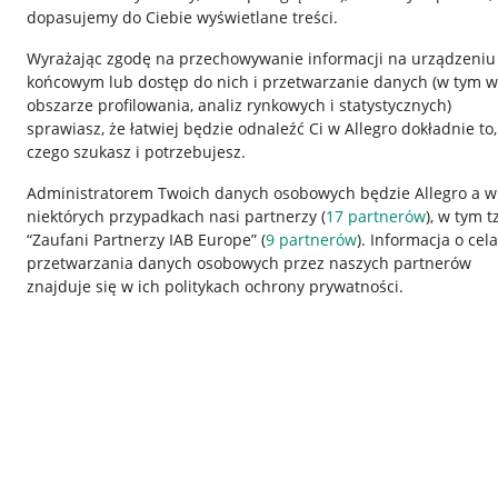
dopasujemy do Ciebie wyświetlane treści.
Wyrażając zgodę na przechowywanie informacji na urządzeniu
końcowym lub dostęp do nich i przetwarzanie danych (w tym w
obszarze profilowania, analiz rynkowych i statystycznych)
sprawiasz, że łatwiej będzie odnaleźć Ci w Allegro dokładnie to,
czego szukasz i potrzebujesz.
Przydatne informacje
Informacje p
Administratorem Twoich danych osobowych będzie Allegro a w
niektórych przypadkach nasi partnerzy (
17
partnerów
), w tym t
Jak to działa
Regulamin
“Zaufani Partnerzy IAB Europe” (
9
partnerów
). Informacja o cel
Napisz do nas
Polityka plików
przetwarzania danych osobowych przez naszych partnerów
znajduje się w ich politykach ochrony prywatności.
Allegro Gadane dla sprzedających
Ustawienia plik
Allegro Gadane dla kupujących
Udostępnianie l
Mapa miejscowości
Informacje dla
Korzystanie z serwisu oznacza akceptację
regulaminu
.