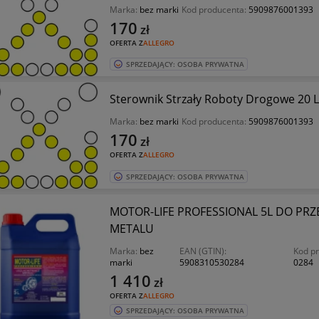
Marka:
bez marki
Kod producenta:
5909876001393
170
zł
OFERTA Z
ALLEGRO
SPRZEDAJĄCY: OSOBA PRYWATNA
Sterownik Strzały Roboty Drogowe 20 
Marka:
bez marki
Kod producenta:
5909876001393
170
zł
OFERTA Z
ALLEGRO
SPRZEDAJĄCY: OSOBA PRYWATNA
MOTOR-LIFE PROFESSIONAL 5L DO PR
METALU
Marka:
bez
EAN (GTIN):
Kod p
marki
5908310530284
0284
1 410
zł
OFERTA Z
ALLEGRO
SPRZEDAJĄCY: OSOBA PRYWATNA