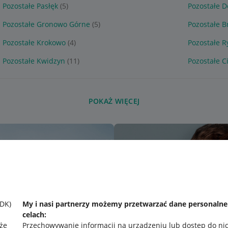
Pozostałe Pasłęk
(5)
Pozostałe D
Pozostałe Gronowo Górne
(5)
Pozostałe B
Pozostałe Krokowo
(4)
Pozostałe R
Pozostałe Kwidzyn
(11)
Pozostałe 
POKAŻ WIĘCEJ
SDK)
My i nasi partnerzy możemy przetwarzać dane personaln
celach:
że
Przechowywanie informacji na urządzeniu lub dostęp do ni