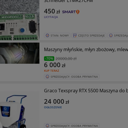
Schneider LTMR27CFM
450
zł
LICYTACJA
STAN: NOWY
CZĘSTO SPRZEDAJE
SPRZEDAJ
Maszyny młyńskie, młyn zbożowy, mlew
20000
,00 zł
-70%
6 000
zł
KUP TERAZ
SPRZEDAJĄCY: OSOBA PRYWATNA
Graco Texspray RTX 5500 Maszyna do 
24 000
zł
OGŁOSZENIE
SPRZEDAJĄCY: OSOBA PRYWATNA