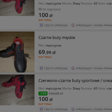
Płeć:
mężczyzna
Marka:
Shaq
Rozmiar:
43
Kolor:
cze
do negocjacji
100
zł
KUP TERAZ
CZĘSTO SPRZEDAJE
SPRZEDAJĄCY: OSOBA PRYW
Czarne buty męskie
Płeć:
mężczyzna
69
,99
zł
KUP TERAZ
CZĘSTO SPRZEDAJE
SPRZEDAJĄCY: OSOBA PRYW
Czerwono-czarne buty sportowe / snea
Płeć:
mężczyzna
Marka:
Shaq
Rozmiar:
43
Kolor:
cze
150
,00 zł
-33%
100
zł
KUP TERAZ
CZĘSTO SPRZEDAJE
SPRZEDAJĄCY: OSOBA PRYW