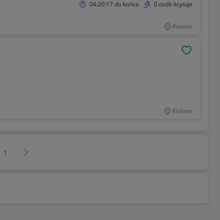
04:20:17
do końca
0 osób licytuje
Koscian
OBSERWU
Kościan
Następna strona
z
1