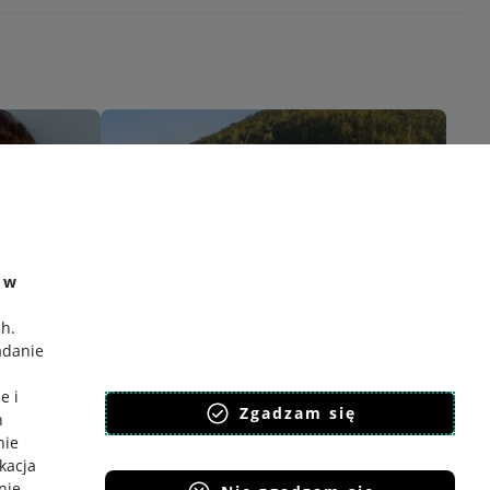
e w
ch
.
adanie
e i
Zgadzam się
h
nie
ikacja
nie
.