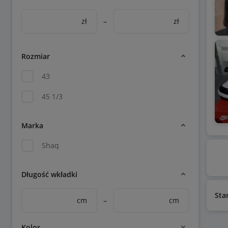
zł
–
zł
Rozmiar
43
45 1/3
Marka
Shaq
Długość wkładki
Sta
cm
–
cm
Kolor