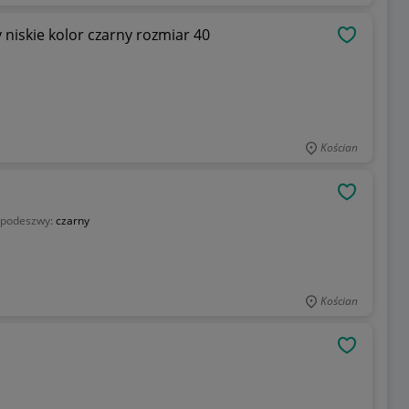
niskie kolor czarny rozmiar 40
OBSERWU
Kościan
OBSERWU
 podeszwy:
czarny
Kościan
OBSERWU