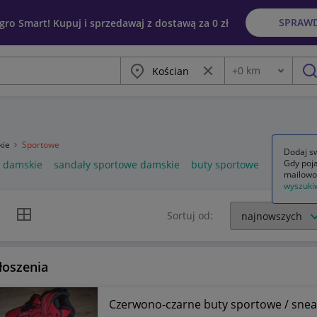
SPRAW
egro Smart! Kupuj i sprzedawaj z dostawą za 0 zł
Miasto
Wyczyść frazę
+
0
km
Odległość
szu
kie
Sportowe
Dodaj sw
Gdy poja
e damskie
sandały sportowe damskie
buty sportowe
mailowo
wyszuki
k listy
Widok siatki
Sortuj od:
łoszenia
Czerwono-czarne buty sportowe / snea