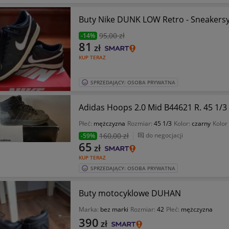
Buty Nike DUNK LOW Retro - Sneakersy 
95
,00 zł
-14%
81
zł
KUP TERAZ
SPRZEDAJĄCY: OSOBA PRYWATNA
Adidas Hoops 2.0 Mid B44621 R. 45 1/3
Płeć:
mężczyzna
Rozmiar:
45 1/3
Kolor:
czarny
Kolor
160
,00 zł
do negocjacji
-59%
65
zł
KUP TERAZ
SPRZEDAJĄCY: OSOBA PRYWATNA
Buty motocyklowe DUHAN
Marka:
bez marki
Rozmiar:
42
Płeć:
mężczyzna
390
zł