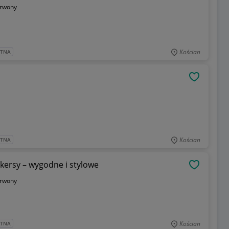
rwony
Kościan
ATNA
OBSERWU
Kościan
ATNA
kersy – wygodne i stylowe
OBSERWU
rwony
Kościan
ATNA