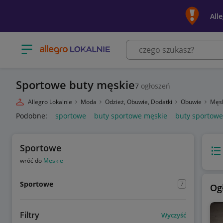
All
Otwórz menu z kategoriami
Sportowe buty męskie
7
ogłoszeń
Allegro Lokalnie
Moda
Odzież, Obuwie, Dodatki
Obuwie
Męs
Podobne:
sportowe
buty sportowe męskie
buty sportow
Sportowe
Wido
wróć do
Męskie
Sportowe
7
Og
Filtry
Wyczyść