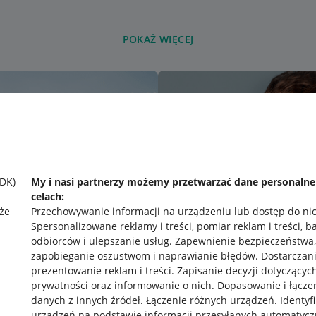
POKAŻ WIĘCEJ
SDK)
My i nasi partnerzy możemy przetwarzać dane personaln
celach:
że
Przechowywanie informacji na urządzeniu lub dostęp do ni
Spersonalizowane reklamy i treści, pomiar reklam i treści, b
odbiorców i ulepszanie usług
.
Zapewnienie bezpieczeństwa,
zapobieganie oszustwom i naprawianie błędów
.
Dostarczani
prezentowanie reklam i treści
.
Zapisanie decyzji dotyczącyc
prywatności oraz informowanie o nich
.
Dopasowanie i łącze
danych z innych źródeł
.
Łączenie różnych urządzeń
.
Identyf
urządzeń na podstawie informacji przesyłanych automatycz