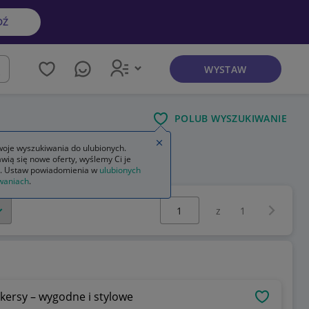
DŹ
WYSTAW
kaj
POLUB WYSZUKIWANIE
Zamknij wskazówkę
oje wyszukiwania do ulubionych.
wią się nowe oferty, wyślemy Ci je
. Ustaw powiadomienia w
ulubionych
waniach
.
Wybierz stronę:
Następna 
z
1
kersy – wygodne i stylowe
OBSERWU