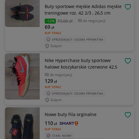
Buty sportowe męskie Adidas męskie
OBSE
treningowe roz. 42 2/3 , 26,5 cm
79
,00 zł
do negocjacji
-12%
69
zł
KUP TERAZ
SPRZEDAJĄCY: OSOBA PRYWATNA
Sulęcin
Nike Hyperchase buty sportowe
OBSE
halowe koszykarskie czerwone 42,5
do negocjacji
129
zł
KUP TERAZ
SPRZEDAJĄCY: OSOBA PRYWATNA
Sulęcin
Nowe buty Fila orginalne
OBSE
110
zł
KUP TERAZ
STAN: NOWY