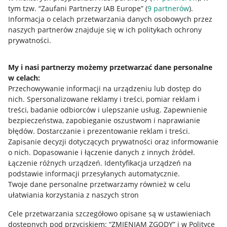
tym tzw. “Zaufani Partnerzy IAB Europe” (
9
partnerów
).
Przydatne informacje
Informacja o celach przetwarzania danych osobowych przez
naszych partnerów znajduje się w ich politykach ochrony
prywatności.
Jak to działa
Napisz do nas
My i nasi partnerzy możemy przetwarzać dane personalne
w celach:
Allegro Gadane dla sprzedających
Przechowywanie informacji na urządzeniu lub dostęp do
Allegro Gadane dla kupujących
nich
.
Spersonalizowane reklamy i treści, pomiar reklam i
treści, badanie odbiorców i ulepszanie usług
.
Zapewnienie
Mapa miejscowości
bezpieczeństwa, zapobieganie oszustwom i naprawianie
błędów
.
Dostarczanie i prezentowanie reklam i treści
.
Informacje prawne
Zapisanie decyzji dotyczących prywatności oraz informowanie
o nich
.
Dopasowanie i łączenie danych z innych źródeł
.
Regulamin
Łączenie różnych urządzeń
.
Identyfikacja urządzeń na
podstawie informacji przesyłanych automatycznie
.
Polityka plików "cookies"
Twoje dane personalne przetwarzamy również w celu
ułatwiania korzystania z naszych stron
Ustawienia plików "cookies"
Cele przetwarzania szczegółowo opisane są w ustawieniach
Udostępnianie lokalizacji
dostępnych pod przyciskiem: “ZMIENIAM ZGODY” i w Polityce