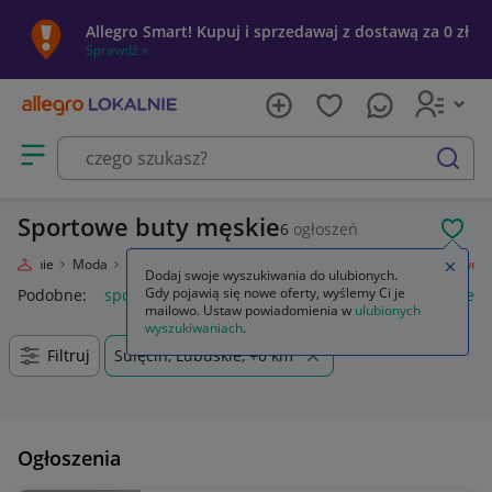
Allegro Smart! Kupuj i sprzedawaj z dostawą za 0 zł
Sprawdź »
Otwórz menu z kategoriami
szukaj
Sportowe buty męskie
6
ogłoszeń
POL
 Lokalnie
Moda
Odzież, Obuwie, Dodatki
Obuwie
Męskie
Sportowe
Zamkn
Dodaj swoje wyszukiwania do ulubionych.
Gdy pojawią się nowe oferty, wyślemy Ci je
Podobne:
sportowe
buty sportowe męskie
buty sportowe d
mailowo. Ustaw powiadomienia w
ulubionych
wyszukiwaniach
.
Filtruj
Sulęcin, Lubuskie, +0 km
Ogłoszenia