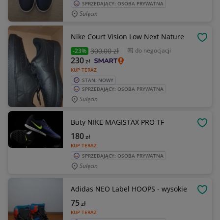
SPRZEDAJĄCY: OSOBA PRYWATNA
Sulęcin
Nike Court Vision Low Next Nature
OBSE
300
,00 zł
do negocjacji
-23%
230
zł
KUP TERAZ
STAN: NOWY
SPRZEDAJĄCY: OSOBA PRYWATNA
Sulęcin
Buty NIKE MAGISTAX PRO TF
OBSE
180
zł
KUP TERAZ
SPRZEDAJĄCY: OSOBA PRYWATNA
Sulęcin
Adidas NEO Label HOOPS - wysokie
OBSE
75
zł
KUP TERAZ