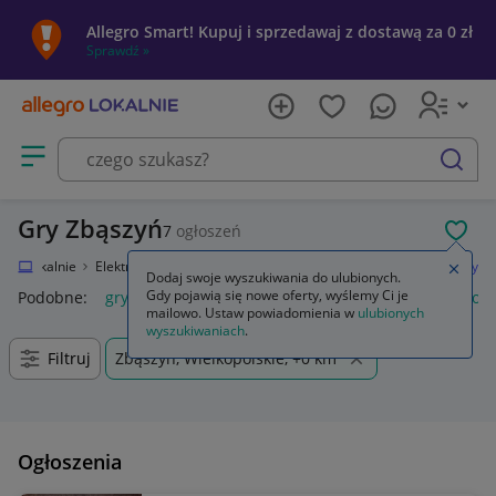
Allegro Smart! Kupuj i sprzedawaj z dostawą za 0 zł
Sprawdź »
Otwórz menu z kategoriami
szukaj
Gry Zbąszyń
7
ogłoszeń
POL
egro Lokalnie
Elektronika
Konsole i automaty
Microsoft Xbox 360
Gry
Zamkn
Dodaj swoje wyszukiwania do ulubionych.
Gdy pojawią się nowe oferty, wyślemy Ci je
Podobne:
gry
gry ps5
gry ps4
karty do gry
gry planszow
mailowo. Ustaw powiadomienia w
ulubionych
wyszukiwaniach
.
Filtruj
Zbąszyń, Wielkopolskie, +0 km
Ogłoszenia