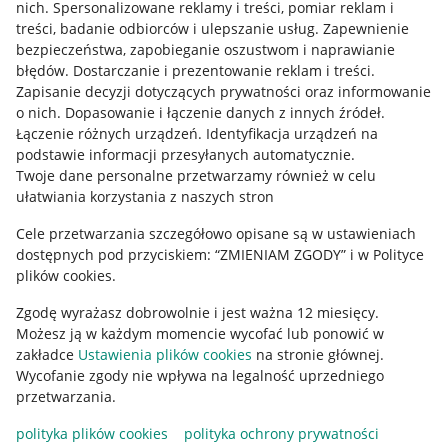
Allegro Gadane dla kupujących
nich
.
Spersonalizowane reklamy i treści, pomiar reklam i
treści, badanie odbiorców i ulepszanie usług
.
Zapewnienie
Mapa miejscowości
bezpieczeństwa, zapobieganie oszustwom i naprawianie
błędów
.
Dostarczanie i prezentowanie reklam i treści
.
Informacje prawne
Zapisanie decyzji dotyczących prywatności oraz informowanie
o nich
.
Dopasowanie i łączenie danych z innych źródeł
.
Regulamin
Łączenie różnych urządzeń
.
Identyfikacja urządzeń na
podstawie informacji przesyłanych automatycznie
.
Polityka plików "cookies"
Twoje dane personalne przetwarzamy również w celu
ułatwiania korzystania z naszych stron
Ustawienia plików "cookies"
Cele przetwarzania szczegółowo opisane są w ustawieniach
Udostępnianie lokalizacji
dostępnych pod przyciskiem: “ZMIENIAM ZGODY” i w Polityce
Informacje dla Aktu o Usługach Cyfrowych
plików cookies.
Zgodę wyrażasz dobrowolnie i jest ważna 12 miesięcy.
Pobierz aplikację
Możesz ją w każdym momencie wycofać lub ponowić w
zakładce
Ustawienia plików cookies
na stronie głównej.
Wycofanie zgody nie wpływa na legalność uprzedniego
przetwarzania.
polityka plików cookies
polityka ochrony prywatności