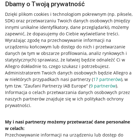
Dbamy o Twoją prywatność
Dzięki plikom cookies i technologiom pokrewnym
(np. piksele,
SDK)
oraz przetwarzaniu Twoich danych osobowych
(między
innymi unikalne identyfikatory, dane przeglądarki)
, możemy
zapewnić, że dopasujemy do Ciebie wyświetlane treści.
Wyrażając zgodę na przechowywanie informacji na
urządzeniu końcowym lub dostęp do nich i przetwarzanie
danych (w tym w obszarze profilowania, analiz rynkowych i
statystycznych) sprawiasz, że łatwiej będzie odnaleźć Ci w
Allegro dokładnie to, czego szukasz i potrzebujesz.
Administratorem Twoich danych osobowych będzie Allegro a
w niektórych przypadkach nasi partnerzy (
17
partnerów
), w
tym tzw. “Zaufani Partnerzy IAB Europe” (
9
partnerów
).
Przydatne informacje
Informacja o celach przetwarzania danych osobowych przez
naszych partnerów znajduje się w ich politykach ochrony
prywatności.
Jak to działa
Napisz do nas
My i nasi partnerzy możemy przetwarzać dane personalne
w celach:
Allegro Gadane dla sprzedających
Przechowywanie informacji na urządzeniu lub dostęp do