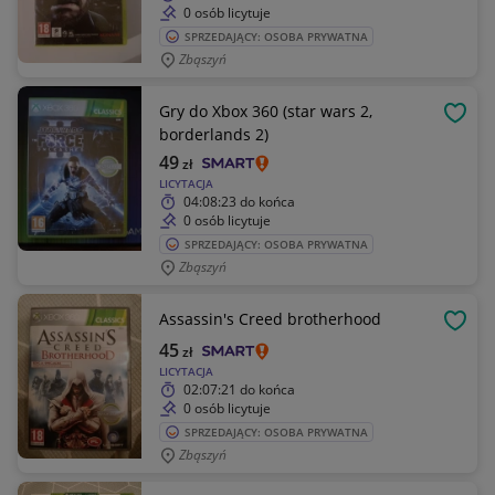
0 osób licytuje
SPRZEDAJĄCY: OSOBA PRYWATNA
Zbąszyń
Gry do Xbox 360 (star wars 2,
OBSE
borderlands 2)
49
zł
LICYTACJA
04:08:23
do końca
0 osób licytuje
SPRZEDAJĄCY: OSOBA PRYWATNA
Zbąszyń
Assassin's Creed brotherhood
OBSE
45
zł
LICYTACJA
02:07:21
do końca
0 osób licytuje
SPRZEDAJĄCY: OSOBA PRYWATNA
Zbąszyń