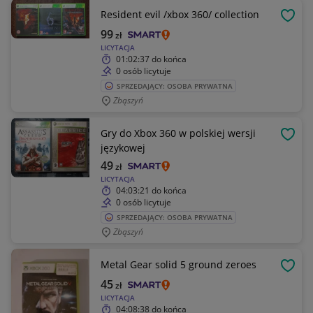
Resident evil /xbox 360/ collection
OBSE
99
zł
LICYTACJA
01:02:37
do końca
0 osób licytuje
SPRZEDAJĄCY: OSOBA PRYWATNA
Zbąszyń
Gry do Xbox 360 w polskiej wersji
OBSE
językowej
49
zł
LICYTACJA
04:03:21
do końca
0 osób licytuje
SPRZEDAJĄCY: OSOBA PRYWATNA
Zbąszyń
Metal Gear solid 5 ground zeroes
OBSE
45
zł
LICYTACJA
04:08:38
do końca