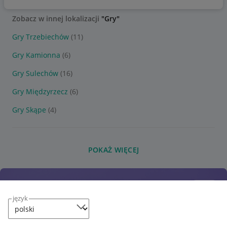
Zobacz w innej lokalizacji
"Gry"
Gry Trzebiechów
(11)
Gry Kamionna
(6)
Gry Sulechów
(16)
Gry Międzyrzecz
(6)
Gry Skąpe
(4)
POKAŻ WIĘCEJ
język