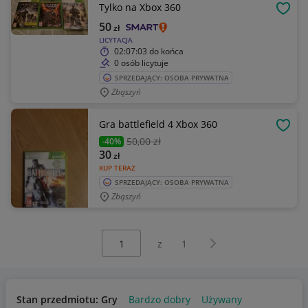
Tylko na Xbox 360
OBSE
50
zł
LICYTACJA
02:07:03
do końca
0 osób licytuje
SPRZEDAJĄCY: OSOBA PRYWATNA
Zbąszyń
Gra battlefield 4 Xbox 360
OBSE
50
,00 zł
-40%
30
zł
KUP TERAZ
SPRZEDAJĄCY: OSOBA PRYWATNA
Zbąszyń
Wybierz stronę:
Następna strona
z
1
Stan przedmiotu: Gry
Bardzo dobry
Używany