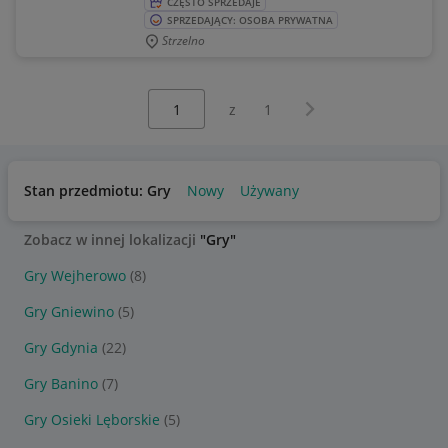
CZĘSTO SPRZEDAJE
SPRZEDAJĄCY: OSOBA PRYWATNA
Strzelno
Wybierz stronę:
Następna strona
z
1
Stan przedmiotu: Gry
Nowy
Używany
Zobacz w innej lokalizacji
"Gry"
Gry Wejherowo
(8)
Gry Gniewino
(5)
Gry Gdynia
(22)
Gry Banino
(7)
Gry Osieki Lęborskie
(5)