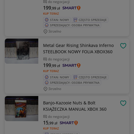
do negocjacji
199
,99
zł
KUP TERAZ
STAN: NOWY
CZĘSTO SPRZEDAJE
SPRZEDAJĄCY: OSOBA PRYWATNA
Strzelno
Metal Gear Rising Shinkava Inferno
OBSE
STEELBOOK NOWY FOLIA XBOX360
do negocjacji
199
,99
zł
KUP TERAZ
STAN: NOWY
CZĘSTO SPRZEDAJE
SPRZEDAJĄCY: OSOBA PRYWATNA
Strzelno
Banjo-Kazooie Nuts & Bolt
OBSE
KSIĄŻECZKA MANUAL XBOX 360
do negocjacji
15
,99
zł
KUP TERAZ