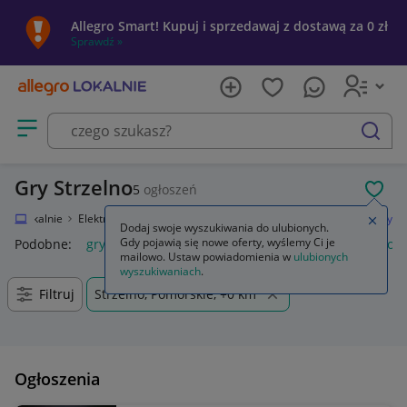
Allegro Smart! Kupuj i sprzedawaj z dostawą za 0 zł
Sprawdź »
Otwórz menu z kategoriami
szukaj
Gry Strzelno
5
ogłoszeń
POL
egro Lokalnie
Elektronika
Konsole i automaty
Microsoft Xbox 360
Gry
Zamkn
Dodaj swoje wyszukiwania do ulubionych.
Gdy pojawią się nowe oferty, wyślemy Ci je
Podobne:
gry
gry ps5
gry ps4
karty do gry
gry planszow
mailowo. Ustaw powiadomienia w
ulubionych
wyszukiwaniach
.
Filtruj
Strzelno, Pomorskie, +0 km
Ogłoszenia