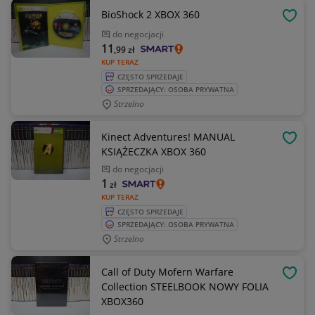
BioShock 2 XBOX 360
OBSE
do negocjacji
11
,99
zł
KUP TERAZ
CZĘSTO SPRZEDAJE
SPRZEDAJĄCY: OSOBA PRYWATNA
Strzelno
Kinect Adventures! MANUAL
OBSE
KSIĄŻECZKA XBOX 360
do negocjacji
1
zł
KUP TERAZ
CZĘSTO SPRZEDAJE
SPRZEDAJĄCY: OSOBA PRYWATNA
Strzelno
Call of Duty Mofern Warfare
OBSE
Collection STEELBOOK NOWY FOLIA
XBOX360