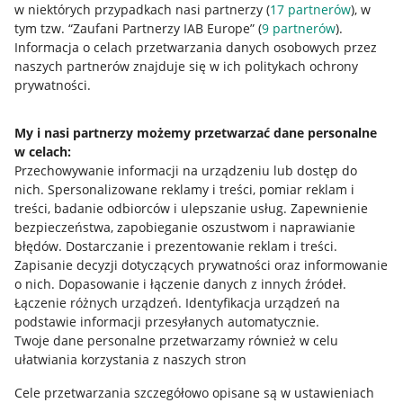
w niektórych przypadkach nasi partnerzy (
17
partnerów
), w
tym tzw. “Zaufani Partnerzy IAB Europe” (
9
partnerów
).
Przydatne informacje
Informacja o celach przetwarzania danych osobowych przez
naszych partnerów znajduje się w ich politykach ochrony
prywatności.
Jak to działa
Napisz do nas
My i nasi partnerzy możemy przetwarzać dane personalne
w celach:
Allegro Gadane dla sprzedających
Przechowywanie informacji na urządzeniu lub dostęp do
Allegro Gadane dla kupujących
nich
.
Spersonalizowane reklamy i treści, pomiar reklam i
treści, badanie odbiorców i ulepszanie usług
.
Zapewnienie
Mapa miejscowości
bezpieczeństwa, zapobieganie oszustwom i naprawianie
błędów
.
Dostarczanie i prezentowanie reklam i treści
.
Informacje prawne
Zapisanie decyzji dotyczących prywatności oraz informowanie
o nich
.
Dopasowanie i łączenie danych z innych źródeł
.
Regulamin
Łączenie różnych urządzeń
.
Identyfikacja urządzeń na
podstawie informacji przesyłanych automatycznie
.
Polityka plików "cookies"
Twoje dane personalne przetwarzamy również w celu
ułatwiania korzystania z naszych stron
Ustawienia plików "cookies"
Cele przetwarzania szczegółowo opisane są w ustawieniach
Udostępnianie lokalizacji