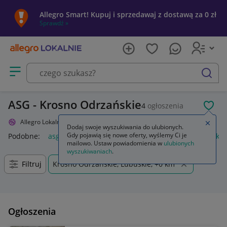
Allegro Smart! Kupuj i sprzedawaj z dostawą za 0 zł
Sprawdź »
Otwórz menu z kategoriami
szukaj
ASG - Krosno Odrzańskie
4
ogłoszenia
POL
Allegro Lokalnie
Sport i turystyka
Militaria
ASG
Zamkn
Dodaj swoje wyszukiwania do ulubionych.
Gdy pojawią się nowe oferty, wyślemy Ci je
Podobne:
asg
pistolet asg
karabin asg
kulki asg
replika
mailowo. Ustaw powiadomienia w
ulubionych
wyszukiwaniach
.
Filtruj
Krosno Odrzańskie, Lubuskie, +0 km
Ogłoszenia