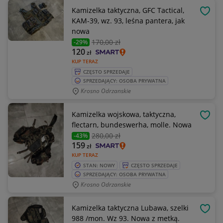
Kamizelka taktyczna, GFC Tactical,
OBSE
KAM-39, wz. 93, leśna pantera, jak
nowa
170
,00 zł
-29%
120
zł
KUP TERAZ
CZĘSTO SPRZEDAJE
SPRZEDAJĄCY: OSOBA PRYWATNA
Krosno Odrzanskie
Kamizelka wojskowa, taktyczna,
OBSE
flectarn, bundeswerha, molle. Nowa
280
,00 zł
-43%
159
zł
KUP TERAZ
STAN: NOWY
CZĘSTO SPRZEDAJE
SPRZEDAJĄCY: OSOBA PRYWATNA
Krosno Odrzanskie
Kamizelka taktyczna Lubawa, szelki
OBSE
988 /mon. Wz 93. Nowa z metką.