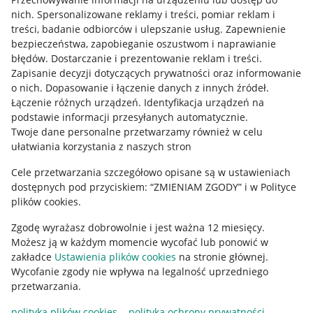
Allegro Gadane dla kupujących
nich
.
Spersonalizowane reklamy i treści, pomiar reklam i
treści, badanie odbiorców i ulepszanie usług
.
Zapewnienie
Mapa miejscowości
bezpieczeństwa, zapobieganie oszustwom i naprawianie
błędów
.
Dostarczanie i prezentowanie reklam i treści
.
Informacje prawne
Zapisanie decyzji dotyczących prywatności oraz informowanie
o nich
.
Dopasowanie i łączenie danych z innych źródeł
.
Regulamin
Łączenie różnych urządzeń
.
Identyfikacja urządzeń na
podstawie informacji przesyłanych automatycznie
.
Polityka plików "cookies"
Twoje dane personalne przetwarzamy również w celu
ułatwiania korzystania z naszych stron
Ustawienia plików "cookies"
Cele przetwarzania szczegółowo opisane są w ustawieniach
Udostępnianie lokalizacji
dostępnych pod przyciskiem: “ZMIENIAM ZGODY” i w Polityce
Informacje dla Aktu o Usługach Cyfrowych
plików cookies.
Zgodę wyrażasz dobrowolnie i jest ważna 12 miesięcy.
Pobierz aplikację
Możesz ją w każdym momencie wycofać lub ponowić w
zakładce
Ustawienia plików cookies
na stronie głównej.
Wycofanie zgody nie wpływa na legalność uprzedniego
przetwarzania.
polityka plików cookies
polityka ochrony prywatności