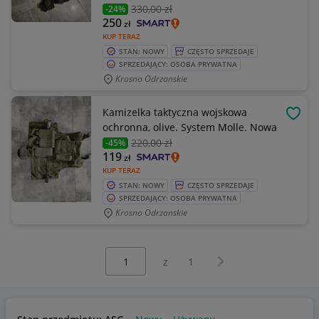
330
,00 zł
-24%
250
zł
KUP TERAZ
STAN: NOWY
CZĘSTO SPRZEDAJE
SPRZEDAJĄCY: OSOBA PRYWATNA
Krosno Odrzanskie
Kamizelka taktyczna wojskowa
OBSE
ochronna, olive. System Molle. Nowa
220
,00 zł
-45%
119
zł
KUP TERAZ
STAN: NOWY
CZĘSTO SPRZEDAJE
SPRZEDAJĄCY: OSOBA PRYWATNA
Krosno Odrzanskie
Wybierz stronę:
Następna strona
z
1