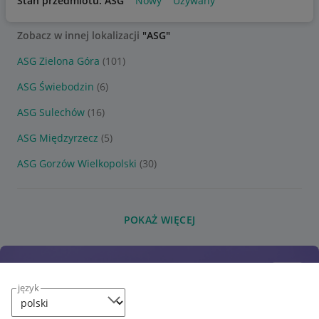
Stan przedmiotu: ASG
Nowy
Używany
Zobacz w innej lokalizacji
"ASG"
ASG Zielona Góra
(101)
ASG Świebodzin
(6)
ASG Sulechów
(16)
ASG Międzyrzecz
(5)
ASG Gorzów Wielkopolski
(30)
POKAŻ WIĘCEJ
język