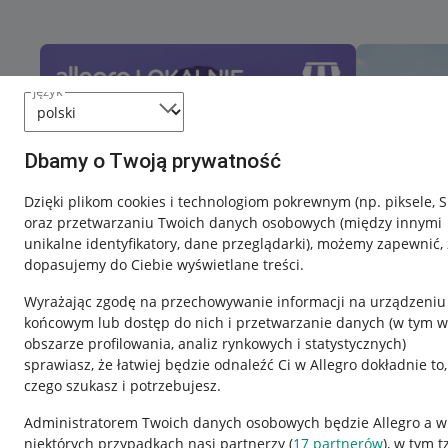
język
Dbamy o Twoją prywatność
Dzięki plikom cookies i technologiom pokrewnym
(np. piksele, 
oraz przetwarzaniu Twoich danych osobowych
(między innymi
unikalne identyfikatory, dane przeglądarki)
, możemy zapewnić, 
dopasujemy do Ciebie wyświetlane treści.
Wyrażając zgodę na przechowywanie informacji na urządzeniu
końcowym lub dostęp do nich i przetwarzanie danych (w tym w
obszarze profilowania, analiz rynkowych i statystycznych)
sprawiasz, że łatwiej będzie odnaleźć Ci w Allegro dokładnie to,
czego szukasz i potrzebujesz.
Przydatne informacje
Informacje p
Administratorem Twoich danych osobowych będzie Allegro a w
niektórych przypadkach nasi partnerzy (
17
partnerów
), w tym t
Jak to działa
Regulamin