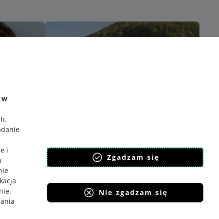
e w
ch
.
adanie
e i
Zgadzam się
h
nie
ikacja
nie
.
Nie zgadzam się
iania