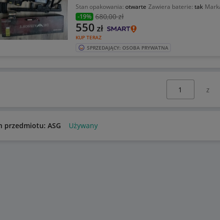
Stan opakowania:
otwarte
Zawiera baterie:
tak
Mark
680
,00 zł
-19%
550
zł
KUP TERAZ
SPRZEDAJĄCY: OSOBA PRYWATNA
Wybierz stronę:
n przedmiotu: ASG
Używany