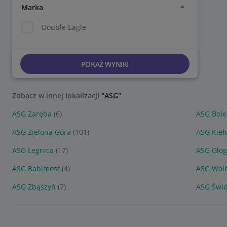
Marka
Double Eagle
POKAŻ WYNIKI
Zobacz w innej lokalizacji
"ASG"
ASG Zaręba
(6)
ASG Bole
ASG Zielona Góra
(101)
ASG Kieł
ASG Legnica
(17)
ASG Gło
ASG Babimost
(4)
ASG Wał
ASG Zbąszyń
(7)
ASG Świd