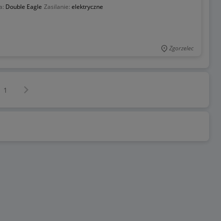
a:
Double Eagle
Zasilanie:
elektryczne
Zgorzelec
Następna strona
z
1