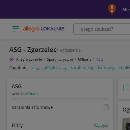
All
Otwórz menu z kategoriami
ASG - Zgorzelec
1
ogłoszenie
Allegro Lokalnie
Sport i turystyka
Militaria
ASG
Podobne:
asg
pistolet asg
karabin asg
kulki asg
repli
ASG
Wido
wróć do
Militaria
Karabinki szturmowe
1
Og
Filtry
Wyczyść