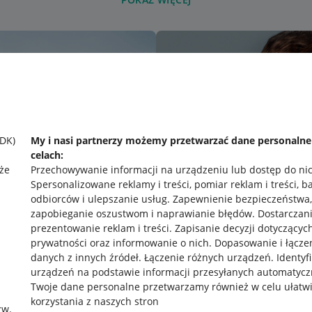
SDK)
My i nasi partnerzy możemy przetwarzać dane personaln
celach:
że
Przechowywanie informacji na urządzeniu lub dostęp do ni
Spersonalizowane reklamy i treści, pomiar reklam i treści, b
odbiorców i ulepszanie usług
.
Zapewnienie bezpieczeństwa,
zapobieganie oszustwom i naprawianie błędów
.
Dostarczani
prezentowanie reklam i treści
.
Zapisanie decyzji dotyczącyc
prywatności oraz informowanie o nich
.
Dopasowanie i łącze
danych z innych źródeł
.
Łączenie różnych urządzeń
.
Identyf
urządzeń na podstawie informacji przesyłanych automatycz
rawne
Pobierz aplikację
Twoje dane personalne przetwarzamy również w celu ułatw
korzystania z naszych stron
zw.