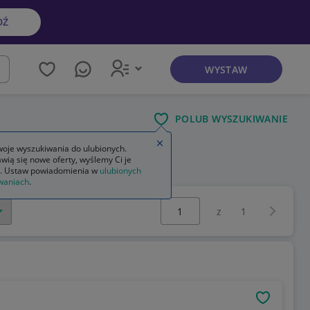
DŹ
WYSTAW
kaj
POLUB WYSZUKIWANIE
Zamknij wskazówkę
oje wyszukiwania do ulubionych.
wią się nowe oferty, wyślemy Ci je
. Ustaw powiadomienia w
ulubionych
waniach
.
Wybierz stronę:
Następna 
z
1
OBSERWU