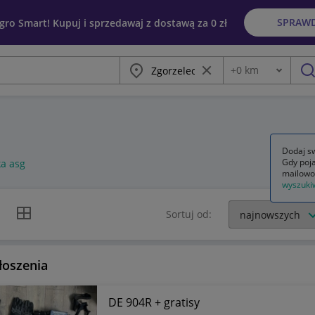
SPRAW
egro Smart! Kupuj i sprzedawaj z dostawą za 0 zł
Miasto
Wyczyść frazę
+
0
km
Odległość
szu
Dodaj sw
Gdy poja
ka asg
mailowo
wyszuki
k listy
Widok siatki
Sortuj od:
łoszenia
DE 904R + gratisy