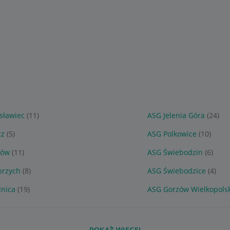
sławiec
(11)
ASG Jelenia Góra
(24)
cz
(5)
ASG Polkowice
(10)
gów
(11)
ASG Świebodzin
(6)
brzych
(8)
ASG Świebodzice
(4)
nica
(19)
ASG Gorzów Wielkopolsk
POKAŻ WIĘCEJ