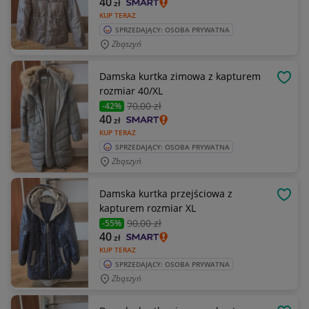
40
zł
KUP TERAZ
SPRZEDAJĄCY: OSOBA PRYWATNA
Zbąszyń
Damska kurtka zimowa z kapturem
OBSE
rozmiar 40/XL
70
,00 zł
-42%
40
zł
KUP TERAZ
SPRZEDAJĄCY: OSOBA PRYWATNA
Zbąszyń
Damska kurtka przejściowa z
OBSE
kapturem rozmiar XL
90
,00 zł
-55%
40
zł
KUP TERAZ
SPRZEDAJĄCY: OSOBA PRYWATNA
Zbąszyń