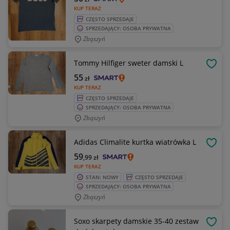
KUP TERAZ
CZĘSTO SPRZEDAJE
SPRZEDAJĄCY: OSOBA PRYWATNA
Zbąszyń
Tommy Hilfiger sweter damski L
OBSE
55
zł
KUP TERAZ
CZĘSTO SPRZEDAJE
SPRZEDAJĄCY: OSOBA PRYWATNA
Zbąszyń
Adidas Climalite kurtka wiatrówka L
OBSE
59
,99
zł
KUP TERAZ
STAN: NOWY
CZĘSTO SPRZEDAJE
SPRZEDAJĄCY: OSOBA PRYWATNA
Zbąszyń
Soxo skarpety damskie 35-40 zestaw
OBSE