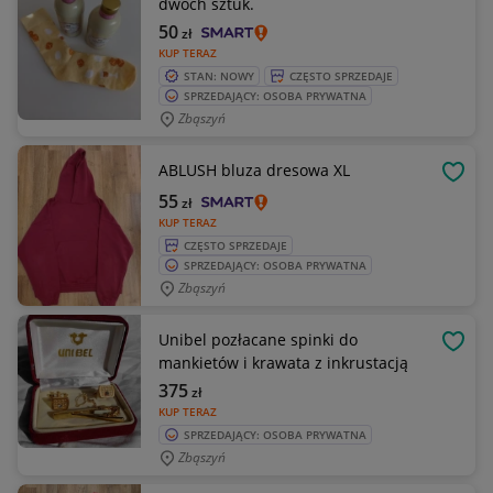
dwóch sztuk.
50
zł
KUP TERAZ
STAN: NOWY
CZĘSTO SPRZEDAJE
SPRZEDAJĄCY: OSOBA PRYWATNA
Zbąszyń
ABLUSH bluza dresowa XL
OBSE
55
zł
KUP TERAZ
CZĘSTO SPRZEDAJE
SPRZEDAJĄCY: OSOBA PRYWATNA
Zbąszyń
Unibel pozłacane spinki do
OBSE
mankietów i krawata z inkrustacją
375
zł
KUP TERAZ
SPRZEDAJĄCY: OSOBA PRYWATNA
Zbąszyń