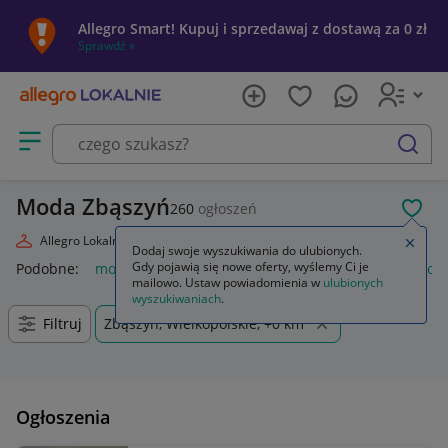
Allegro Smart! Kupuj i sprzedawaj z dostawą za 0 zł
Sprawdź »
Otwórz menu z kategoriami
szukaj
Moda Zbąszyń
260
ogłoszeń
POL
Allegro Lokalnie
Moda
Zamkn
Dodaj swoje wyszukiwania do ulubionych.
Gdy pojawią się nowe oferty, wyślemy Ci je
Podobne:
moda
markowa moda 2026
moda damska
moda
mailowo. Ustaw powiadomienia w
ulubionych
wyszukiwaniach
.
Filtruj
Zbąszyń, Wielkopolskie, +0 km
Ogłoszenia