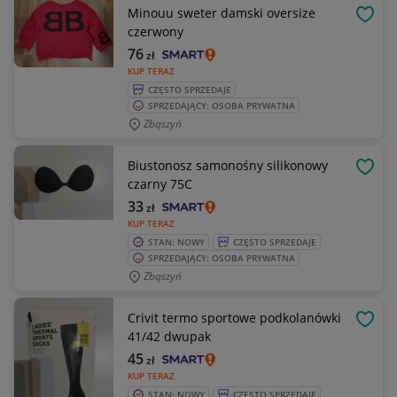
Minouu sweter damski oversize
OBSE
czerwony
76
zł
KUP TERAZ
CZĘSTO SPRZEDAJE
SPRZEDAJĄCY: OSOBA PRYWATNA
Zbąszyń
Biustonosz samonośny silikonowy
OBSE
czarny 75C
33
zł
KUP TERAZ
STAN: NOWY
CZĘSTO SPRZEDAJE
SPRZEDAJĄCY: OSOBA PRYWATNA
Zbąszyń
Crivit termo sportowe podkolanówki
OBSE
41/42 dwupak
45
zł
KUP TERAZ
STAN: NOWY
CZĘSTO SPRZEDAJE