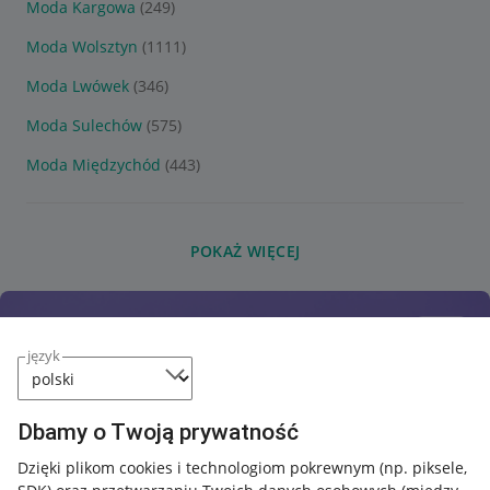
Moda Kargowa
(249)
Moda Wolsztyn
(1111)
Moda Lwówek
(346)
Moda Sulechów
(575)
Moda Międzychód
(443)
POKAŻ WIĘCEJ
język
Dbamy o Twoją prywatność
Dzięki plikom cookies i technologiom pokrewnym
(np. piksele,