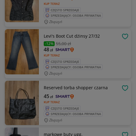
KUP TERAZ
CZĘSTO SPRZEDAJE
SPRZEDAJĄCY: OSOBA PRYWATNA
Zbąszyń
Levi's Boot Cut dżinsy 27/32
OBSE
55
,00 zł
-12%
48
zł
KUP TERAZ
CZĘSTO SPRZEDAJE
SPRZEDAJĄCY: OSOBA PRYWATNA
Zbąszyń
Reserved torba shopper czarna
OBSE
45
zł
KUP TERAZ
CZĘSTO SPRZEDAJE
SPRZEDAJĄCY: OSOBA PRYWATNA
Zbąszyń
markowe buty ugg.