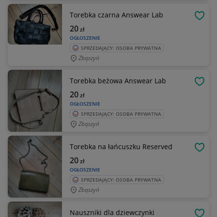
Torebka czarna Answear Lab
OBSE
20
zł
OGŁOSZENIE
SPRZEDAJĄCY: OSOBA PRYWATNA
Zbąszyń
Torebka beżowa Answear Lab
OBSE
20
zł
OGŁOSZENIE
SPRZEDAJĄCY: OSOBA PRYWATNA
Zbąszyń
Torebka na łańcuszku Reserved
OBSE
20
zł
OGŁOSZENIE
SPRZEDAJĄCY: OSOBA PRYWATNA
Zbąszyń
Nauszniki dla dziewczynki