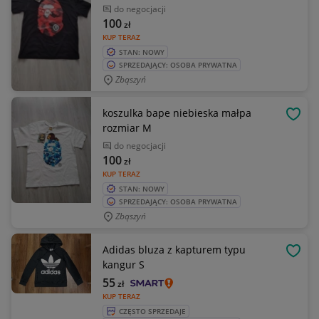
do negocjacji
100
zł
KUP TERAZ
STAN: NOWY
SPRZEDAJĄCY: OSOBA PRYWATNA
Zbąszyń
koszulka bape niebieska małpa
OBSE
rozmiar M
do negocjacji
100
zł
KUP TERAZ
STAN: NOWY
SPRZEDAJĄCY: OSOBA PRYWATNA
Zbąszyń
Adidas bluza z kapturem typu
OBSE
kangur S
55
zł
KUP TERAZ
CZĘSTO SPRZEDAJE