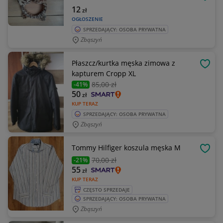
OBSE
12
zł
OGŁOSZENIE
SPRZEDAJĄCY: OSOBA PRYWATNA
Zbąszyń
Płaszcz/kurtka męska zimowa z
OBSE
kapturem Cropp XL
85
,00 zł
-41%
50
zł
KUP TERAZ
SPRZEDAJĄCY: OSOBA PRYWATNA
Zbąszyń
Tommy Hilfiger koszula męska M
OBSE
70
,00 zł
-21%
55
zł
KUP TERAZ
CZĘSTO SPRZEDAJE
SPRZEDAJĄCY: OSOBA PRYWATNA
Zbąszyń