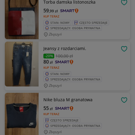
Torba damska listonoszka
OBSE
59
,99
zł
KUP TERAZ
STAN: NOWY
CZĘSTO SPRZEDAJE
SPRZEDAJĄCY: OSOBA PRYWATNA
Zbąszyń
Jeansy z rozdarciami.
OBSE
100
,00 zł
-20%
80
zł
KUP TERAZ
STAN: NOWY
SPRZEDAJĄCY: OSOBA PRYWATNA
Zbąszyń
Nike bluza M granatowa
OBSE
55
zł
KUP TERAZ
CZĘSTO SPRZEDAJE
SPRZEDAJĄCY: OSOBA PRYWATNA
Zbąszyń