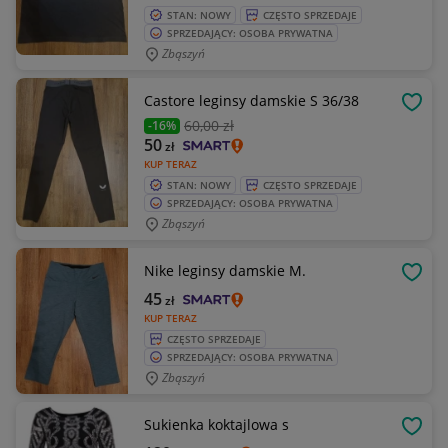
STAN: NOWY
CZĘSTO SPRZEDAJE
SPRZEDAJĄCY: OSOBA PRYWATNA
Zbąszyń
Castore leginsy damskie S 36/38
OBSE
60
,00 zł
-16%
50
zł
KUP TERAZ
STAN: NOWY
CZĘSTO SPRZEDAJE
SPRZEDAJĄCY: OSOBA PRYWATNA
Zbąszyń
Nike leginsy damskie M.
OBSE
45
zł
KUP TERAZ
CZĘSTO SPRZEDAJE
SPRZEDAJĄCY: OSOBA PRYWATNA
Zbąszyń
Sukienka koktajlowa s
OBSE