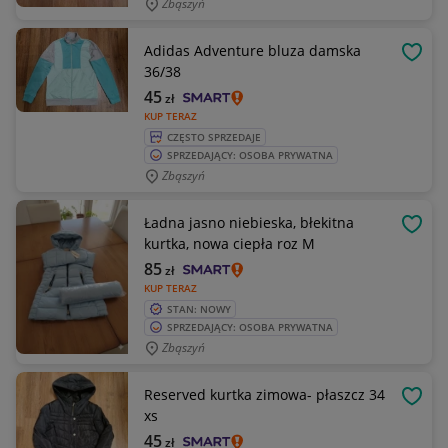
Zbąszyń
Adidas Adventure bluza damska
OBSE
36/38
45
zł
KUP TERAZ
CZĘSTO SPRZEDAJE
SPRZEDAJĄCY: OSOBA PRYWATNA
Zbąszyń
Ładna jasno niebieska, błekitna
OBSE
kurtka, nowa ciepła roz M
85
zł
KUP TERAZ
STAN: NOWY
SPRZEDAJĄCY: OSOBA PRYWATNA
Zbąszyń
Reserved kurtka zimowa- płaszcz 34
OBSE
xs
45
zł