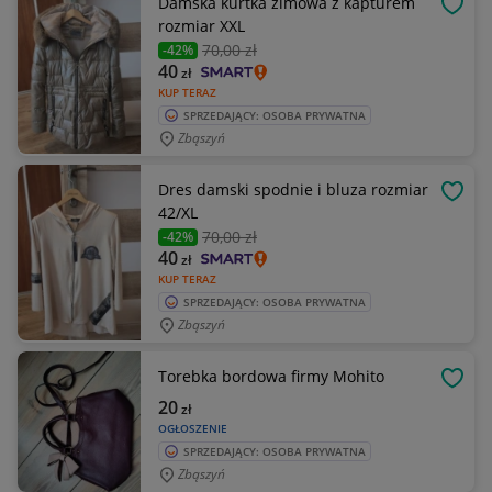
Damska kurtka zimowa z kapturem
OBSE
rozmiar XXL
70
,00 zł
-42%
40
zł
KUP TERAZ
SPRZEDAJĄCY: OSOBA PRYWATNA
Zbąszyń
Dres damski spodnie i bluza rozmiar
OBSE
42/XL
70
,00 zł
-42%
40
zł
KUP TERAZ
SPRZEDAJĄCY: OSOBA PRYWATNA
Zbąszyń
Torebka bordowa firmy Mohito
OBSE
20
zł
OGŁOSZENIE
SPRZEDAJĄCY: OSOBA PRYWATNA
Zbąszyń