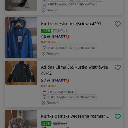
SPRZEDAJĄCY: OSOBA PRYWATNA
Zbąszyń
Kurtka męska przejściowa 4F XL
OBSE
70
,00 zł
-42%
40
zł
KUP TERAZ
SPRZEDAJĄCY: OSOBA PRYWATNA
Zbąszyń
Adidas Clima 365 kurtka wiatrówka
OBSE
40/42
87
zł
KUP TERAZ
CZĘSTO SPRZEDAJE
SPRZEDAJĄCY: OSOBA PRYWATNA
Zbąszyń
Kurtka damska wiosenna rozmiar L
OBSE
60
,00 zł
-33%