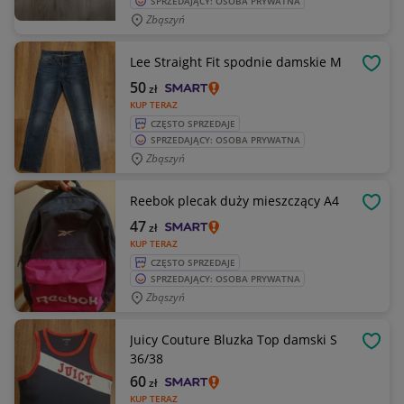
SPRZEDAJĄCY: OSOBA PRYWATNA
Zbąszyń
Lee Straight Fit spodnie damskie M
OBSE
50
zł
KUP TERAZ
CZĘSTO SPRZEDAJE
SPRZEDAJĄCY: OSOBA PRYWATNA
Zbąszyń
Reebok plecak duży mieszczący A4
OBSE
47
zł
KUP TERAZ
CZĘSTO SPRZEDAJE
SPRZEDAJĄCY: OSOBA PRYWATNA
Zbąszyń
Juicy Couture Bluzka Top damski S
OBSE
36/38
60
zł
KUP TERAZ