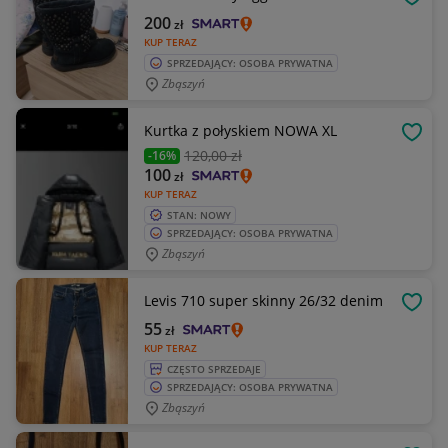
OBSE
200
zł
KUP TERAZ
SPRZEDAJĄCY: OSOBA PRYWATNA
Zbąszyń
Kurtka z połyskiem NOWA XL
OBSE
120
,00 zł
-16%
100
zł
KUP TERAZ
STAN: NOWY
SPRZEDAJĄCY: OSOBA PRYWATNA
Zbąszyń
Levis 710 super skinny 26/32 denim
OBSE
55
zł
KUP TERAZ
CZĘSTO SPRZEDAJE
SPRZEDAJĄCY: OSOBA PRYWATNA
Zbąszyń