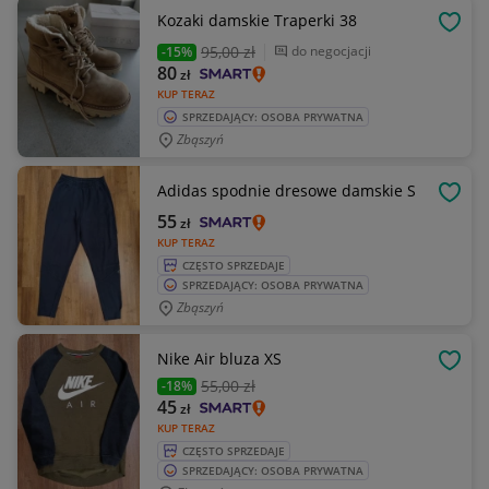
Kozaki damskie Traperki 38
OBSE
95
,00 zł
do negocjacji
-15%
80
zł
KUP TERAZ
SPRZEDAJĄCY: OSOBA PRYWATNA
Zbąszyń
Adidas spodnie dresowe damskie S
OBSE
55
zł
KUP TERAZ
CZĘSTO SPRZEDAJE
SPRZEDAJĄCY: OSOBA PRYWATNA
Zbąszyń
Nike Air bluza XS
OBSE
55
,00 zł
-18%
45
zł
KUP TERAZ
CZĘSTO SPRZEDAJE
SPRZEDAJĄCY: OSOBA PRYWATNA