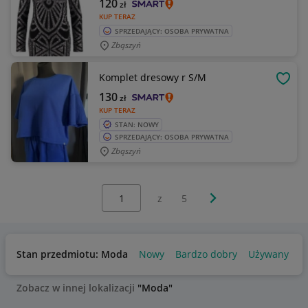
120
zł
KUP TERAZ
SPRZEDAJĄCY: OSOBA PRYWATNA
Zbąszyń
Komplet dresowy r S/M
OBSE
130
zł
KUP TERAZ
STAN: NOWY
SPRZEDAJĄCY: OSOBA PRYWATNA
Zbąszyń
Wybierz stronę:
Następna strona
z
5
Stan przedmiotu: Moda
Nowy
Bardzo dobry
Używany
Zobacz w innej lokalizacji
"Moda"