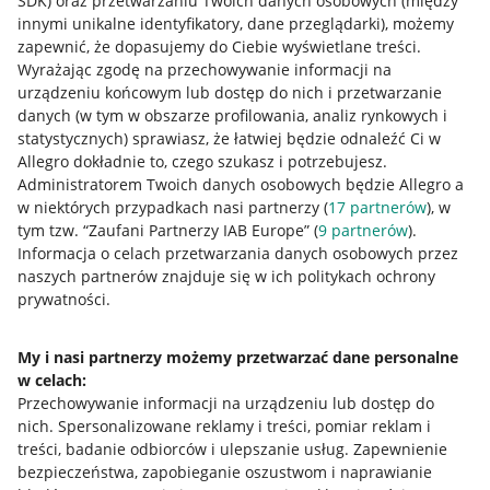
SDK)
oraz przetwarzaniu Twoich danych osobowych
(między
innymi unikalne identyfikatory, dane przeglądarki)
, możemy
zapewnić, że dopasujemy do Ciebie wyświetlane treści.
Wyrażając zgodę na przechowywanie informacji na
urządzeniu końcowym lub dostęp do nich i przetwarzanie
danych (w tym w obszarze profilowania, analiz rynkowych i
statystycznych) sprawiasz, że łatwiej będzie odnaleźć Ci w
Allegro dokładnie to, czego szukasz i potrzebujesz.
Administratorem Twoich danych osobowych będzie Allegro a
w niektórych przypadkach nasi partnerzy (
17
partnerów
), w
tym tzw. “Zaufani Partnerzy IAB Europe” (
9
partnerów
).
Przydatne informacje
Informacja o celach przetwarzania danych osobowych przez
naszych partnerów znajduje się w ich politykach ochrony
prywatności.
Jak to działa
Napisz do nas
My i nasi partnerzy możemy przetwarzać dane personalne
w celach:
Allegro Gadane dla sprzedających
Przechowywanie informacji na urządzeniu lub dostęp do
Allegro Gadane dla kupujących
nich
.
Spersonalizowane reklamy i treści, pomiar reklam i
treści, badanie odbiorców i ulepszanie usług
.
Zapewnienie
Mapa miejscowości
bezpieczeństwa, zapobieganie oszustwom i naprawianie