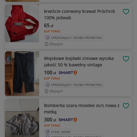
krwiście czerwony krawat Próchnik
OBSE
100% jedwab
65
zł
KUP TERAZ
SPRZEDAJĄCY: OSOBA PRYWATNA
Zbąszyń
Wojskowe bojówki zimowe wysoka
OBSE
jakość 50 % bawełny vintage
100
zł
KUP TERAZ
SPRZEDAJĄCY: OSOBA PRYWATNA
Zbąszyń
Bomberka szara moodee xs/s nowa z
OBSE
metką
300
zł
KUP TERAZ
STAN: NOWY