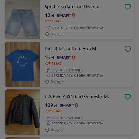
Spodenki damskie Diverse
OBSE
12
zł
KUP TERAZ
SPRZEDAJĄCY: OSOBA PRYWATNA
Zbąszyń
Diesel koszulka męska M
OBSE
56
zł
KUP TERAZ
CZĘSTO SPRZEDAJE
SPRZEDAJĄCY: OSOBA PRYWATNA
Zbąszyń
U.S.Polo ASSN kurtka męska M.
OBSE
109
zł
KUP TERAZ
CZĘSTO SPRZEDAJE
SPRZEDAJĄCY: OSOBA PRYWATNA
Zbąszyń