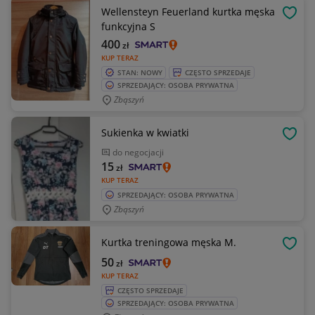
Wellensteyn Feuerland kurtka męska
OBSE
funkcyjna S
400
zł
KUP TERAZ
STAN: NOWY
CZĘSTO SPRZEDAJE
SPRZEDAJĄCY: OSOBA PRYWATNA
Zbąszyń
Sukienka w kwiatki
OBSE
do negocjacji
15
zł
KUP TERAZ
SPRZEDAJĄCY: OSOBA PRYWATNA
Zbąszyń
Kurtka treningowa męska M.
OBSE
50
zł
KUP TERAZ
CZĘSTO SPRZEDAJE
SPRZEDAJĄCY: OSOBA PRYWATNA