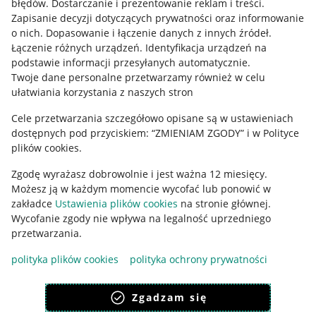
błędów
.
Dostarczanie i prezentowanie reklam i treści
.
Informacje prawne
Zapisanie decyzji dotyczących prywatności oraz informowanie
o nich
.
Dopasowanie i łączenie danych z innych źródeł
.
Regulamin
Łączenie różnych urządzeń
.
Identyfikacja urządzeń na
podstawie informacji przesyłanych automatycznie
.
Polityka plików "cookies"
Twoje dane personalne przetwarzamy również w celu
ułatwiania korzystania z naszych stron
Ustawienia plików "cookies"
Cele przetwarzania szczegółowo opisane są w ustawieniach
Udostępnianie lokalizacji
dostępnych pod przyciskiem: “ZMIENIAM ZGODY” i w Polityce
Informacje dla Aktu o Usługach Cyfrowych
plików cookies.
Zgodę wyrażasz dobrowolnie i jest ważna 12 miesięcy.
Pobierz aplikację
Możesz ją w każdym momencie wycofać lub ponowić w
zakładce
Ustawienia plików cookies
na stronie głównej.
Wycofanie zgody nie wpływa na legalność uprzedniego
przetwarzania.
polityka plików cookies
polityka ochrony prywatności
Zgadzam się