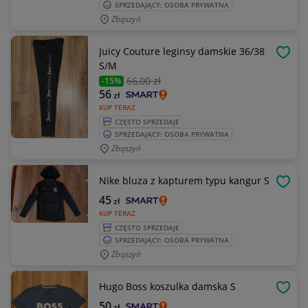
SPRZEDAJĄCY: OSOBA PRYWATNA
Zbąszyń
Juicy Couture leginsy damskie 36/38
OBSE
S/M
66
,00 zł
-15%
56
zł
KUP TERAZ
CZĘSTO SPRZEDAJE
SPRZEDAJĄCY: OSOBA PRYWATNA
Zbąszyń
Nike bluza z kapturem typu kangur S
OBSE
45
zł
KUP TERAZ
CZĘSTO SPRZEDAJE
SPRZEDAJĄCY: OSOBA PRYWATNA
Zbąszyń
Hugo Boss koszulka damska S
OBSE
50
zł