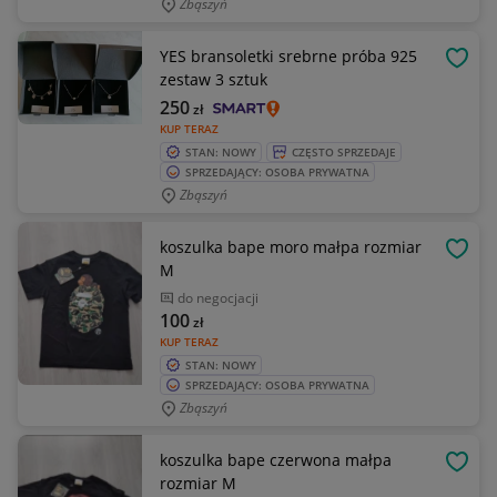
Zbąszyń
YES bransoletki srebrne próba 925
OBSE
zestaw 3 sztuk
250
zł
KUP TERAZ
STAN: NOWY
CZĘSTO SPRZEDAJE
SPRZEDAJĄCY: OSOBA PRYWATNA
Zbąszyń
koszulka bape moro małpa rozmiar
OBSE
M
do negocjacji
100
zł
KUP TERAZ
STAN: NOWY
SPRZEDAJĄCY: OSOBA PRYWATNA
Zbąszyń
koszulka bape czerwona małpa
OBSE
rozmiar M