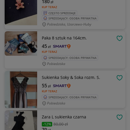
180
zł
KUP TERAZ
CZĘSTO SPRZEDAJE
SPRZEDAJĄCY: OSOBA PRYWATNA
Pobiedziska, Uzarzewo-Huby
Paka 8 sztuk na 164cm.
OBSE
45
zł
KUP TERAZ
SPRZEDAJĄCY: OSOBA PRYWATNA
Pobiedziska
Sukienka Soky & Soka rozm. S.
OBSE
55
zł
KUP TERAZ
SPRZEDAJĄCY: OSOBA PRYWATNA
Pobiedziska
Zara L sukienka czarna
OBSE
80
,00 zł
-12%
70