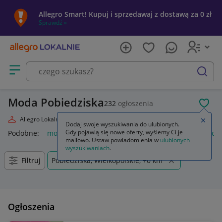
Allegro Smart! Kupuj i sprzedawaj z dostawą za 0 zł
Sprawdź »
Otwórz menu z kategoriami
szukaj
Moda Pobiedziska
232
ogłoszenia
POL
Allegro Lokalnie
Moda
Zamkn
Dodaj swoje wyszukiwania do ulubionych.
Gdy pojawią się nowe oferty, wyślemy Ci je
Podobne:
moda
markowa moda 2026
moda damska
moda
mailowo. Ustaw powiadomienia w
ulubionych
wyszukiwaniach
.
Filtruj
Pobiedziska, Wielkopolskie, +0 km
Ogłoszenia