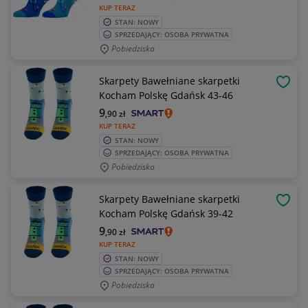
KUP TERAZ
STAN: NOWY
SPRZEDAJĄCY: OSOBA PRYWATNA
Pobiedziska
Skarpety Bawełniane skarpetki
OBSE
Kocham Polskę Gdańsk 43-46
9
,90
zł
KUP TERAZ
STAN: NOWY
SPRZEDAJĄCY: OSOBA PRYWATNA
Pobiedziska
Skarpety Bawełniane skarpetki
OBSE
Kocham Polskę Gdańsk 39-42
9
,90
zł
KUP TERAZ
STAN: NOWY
SPRZEDAJĄCY: OSOBA PRYWATNA
Pobiedziska