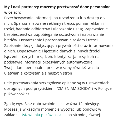
Napisz do nas
My i nasi partnerzy możemy przetwarzać dane personalne
w celach:
Allegro Gadane dla sprzedających
Przechowywanie informacji na urządzeniu lub dostęp do
Allegro Gadane dla kupujących
nich
.
Spersonalizowane reklamy i treści, pomiar reklam i
treści, badanie odbiorców i ulepszanie usług
.
Zapewnienie
Mapa miejscowości
bezpieczeństwa, zapobieganie oszustwom i naprawianie
błędów
.
Dostarczanie i prezentowanie reklam i treści
.
Informacje prawne
Zapisanie decyzji dotyczących prywatności oraz informowanie
o nich
.
Dopasowanie i łączenie danych z innych źródeł
.
Regulamin
Łączenie różnych urządzeń
.
Identyfikacja urządzeń na
podstawie informacji przesyłanych automatycznie
.
Polityka plików "cookies"
Twoje dane personalne przetwarzamy również w celu
ułatwiania korzystania z naszych stron
Ustawienia plików "cookies"
Cele przetwarzania szczegółowo opisane są w ustawieniach
Udostępnianie lokalizacji
dostępnych pod przyciskiem: “ZMIENIAM ZGODY” i w Polityce
Informacje dla Aktu o Usługach Cyfrowych
plików cookies.
Zgodę wyrażasz dobrowolnie i jest ważna 12 miesięcy.
Pobierz aplikację
Możesz ją w każdym momencie wycofać lub ponowić w
zakładce
Ustawienia plików cookies
na stronie głównej.