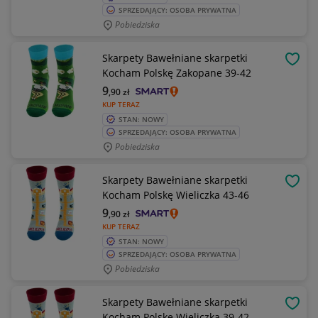
SPRZEDAJĄCY: OSOBA PRYWATNA
Pobiedziska
Skarpety Bawełniane skarpetki
OBSE
Kocham Polskę Zakopane 39-42
9
,90
zł
KUP TERAZ
STAN: NOWY
SPRZEDAJĄCY: OSOBA PRYWATNA
Pobiedziska
Skarpety Bawełniane skarpetki
OBSE
Kocham Polskę Wieliczka 43-46
9
,90
zł
KUP TERAZ
STAN: NOWY
SPRZEDAJĄCY: OSOBA PRYWATNA
Pobiedziska
Skarpety Bawełniane skarpetki
OBSE
Kocham Polskę Wieliczka 39-42