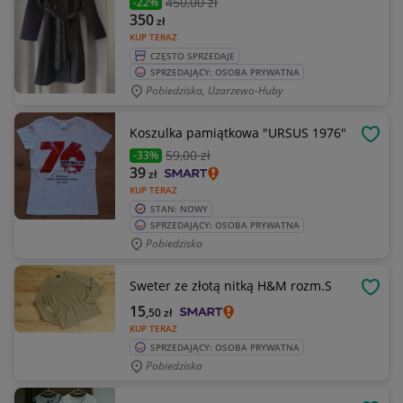
450
,00 zł
-22%
350
zł
KUP TERAZ
CZĘSTO SPRZEDAJE
SPRZEDAJĄCY: OSOBA PRYWATNA
Pobiedziska, Uzarzewo-Huby
Koszulka pamiątkowa "URSUS 1976"
OBSE
59
,00 zł
-33%
39
zł
KUP TERAZ
STAN: NOWY
SPRZEDAJĄCY: OSOBA PRYWATNA
Pobiedziska
Sweter ze złotą nitką H&M rozm.S
OBSE
15
,50
zł
KUP TERAZ
SPRZEDAJĄCY: OSOBA PRYWATNA
Pobiedziska