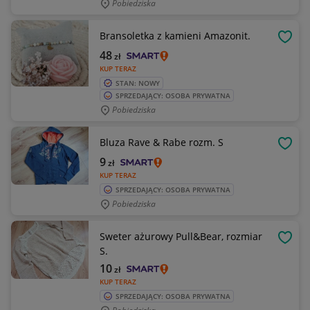
Pobiedziska
Bransoletka z kamieni Amazonit.
OBSE
48
zł
KUP TERAZ
STAN: NOWY
SPRZEDAJĄCY: OSOBA PRYWATNA
Pobiedziska
Bluza Rave & Rabe rozm. S
OBSE
9
zł
KUP TERAZ
SPRZEDAJĄCY: OSOBA PRYWATNA
Pobiedziska
Sweter ażurowy Pull&Bear, rozmiar
OBSE
S.
10
zł
KUP TERAZ
SPRZEDAJĄCY: OSOBA PRYWATNA