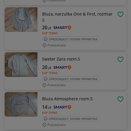
Pobiedziska
Bluza, narzutka One & First, rozmiar
OBSE
S
20
zł
KUP TERAZ
SPRZEDAJĄCY: OSOBA PRYWATNA
Pobiedziska
Sweter Zara rozm.S
OBSE
20
zł
KUP TERAZ
SPRZEDAJĄCY: OSOBA PRYWATNA
Pobiedziska
Bluza Atmosphere rozm.S
OBSE
14
zł
KUP TERAZ
SPRZEDAJĄCY: OSOBA PRYWATNA
Pobiedziska