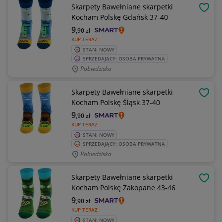
Skarpety Bawełniane skarpetki
OBSE
Kocham Polskę Gdańsk 37-40
9
,90
zł
KUP TERAZ
STAN: NOWY
SPRZEDAJĄCY: OSOBA PRYWATNA
Pobiedziska
Skarpety Bawełniane skarpetki
OBSE
Kocham Polskę Śląsk 37-40
9
,90
zł
KUP TERAZ
STAN: NOWY
SPRZEDAJĄCY: OSOBA PRYWATNA
Pobiedziska
Skarpety Bawełniane skarpetki
OBSE
Kocham Polskę Zakopane 43-46
9
,90
zł
KUP TERAZ
STAN: NOWY