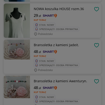
NOWA koszulka HOUSE rozm.36
OBSE
29
zł
KUP TERAZ
STAN: NOWY
SPRZEDAJĄCY: OSOBA PRYWATNA
Pobiedziska
Bransoletka z kamieni Jadeit.
OBSE
48
zł
KUP TERAZ
STAN: NOWY
SPRZEDAJĄCY: OSOBA PRYWATNA
Pobiedziska
Bransoletka z kamieni Awenturyn.
OBSE
48
zł
KUP TERAZ
STAN: NOWY
SPRZEDAJĄCY: OSOBA PRYWATNA