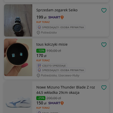
Sprzedam zegarek Seiko
OBSE
199
zł
KUP TERAZ
SPRZEDAJĄCY: OSOBA PRYWATNA
Pobiedziska
tous kolczyki misie
OBSE
190
,00 zł
-10%
170
zł
KUP TERAZ
CZĘSTO SPRZEDAJE
SPRZEDAJĄCY: OSOBA PRYWATNA
Pobiedziska, Uzarzewo-Huby
Nowe Mizuno Thunder Blade Z roz
OBSE
44,5 wkładka 29cm okazja
200
,00 zł
-25%
150
zł
KUP TERAZ