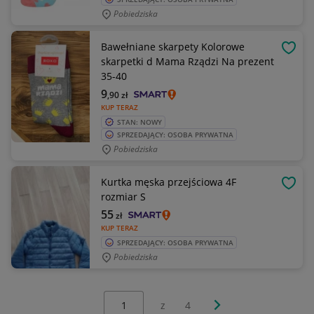
Pobiedziska
Bawełniane skarpety Kolorowe
OBSE
skarpetki d Mama Rządzi Na prezent
35-40
9
,90
zł
KUP TERAZ
STAN: NOWY
SPRZEDAJĄCY: OSOBA PRYWATNA
Pobiedziska
Kurtka męska przejściowa 4F
OBSE
rozmiar S
55
zł
KUP TERAZ
SPRZEDAJĄCY: OSOBA PRYWATNA
Pobiedziska
Wybierz stronę:
Następna strona
z
4