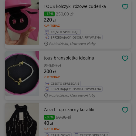
TOUS kolczyki różowe cudeńka
OBSE
250
,00 zł
-12%
220
zł
KUP TERAZ
CZĘSTO SPRZEDAJE
SPRZEDAJĄCY: OSOBA PRYWATNA
Pobiedziska, Uzarzewo-Huby
tous bransoletka idealna
OBSE
220
,00 zł
200
zł
KUP TERAZ
CZĘSTO SPRZEDAJE
SPRZEDAJĄCY: OSOBA PRYWATNA
Pobiedziska, Uzarzewo-Huby
Zara L top czarny koraliki
OBSE
50
,00 zł
-20%
40
zł
KUP TERAZ
STAN: NOWY
CZĘSTO SPRZEDAJE