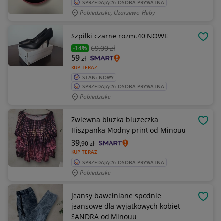
SPRZEDAJĄCY: OSOBA PRYWATNA
Pobiedziska, Uzarzewo-Huby
Szpilki czarne rozm.40 NOWE
OBSE
69
,00 zł
-14%
59
zł
KUP TERAZ
STAN: NOWY
SPRZEDAJĄCY: OSOBA PRYWATNA
Pobiedziska
Zwiewna bluzka bluzeczka
OBSE
Hiszpanka Modny print od Minouu
39
,90
zł
KUP TERAZ
SPRZEDAJĄCY: OSOBA PRYWATNA
Pobiedziska
Jeansy bawełniane spodnie
OBSE
jeansowe dla wyjątkowych kobiet
SANDRA od Minouu