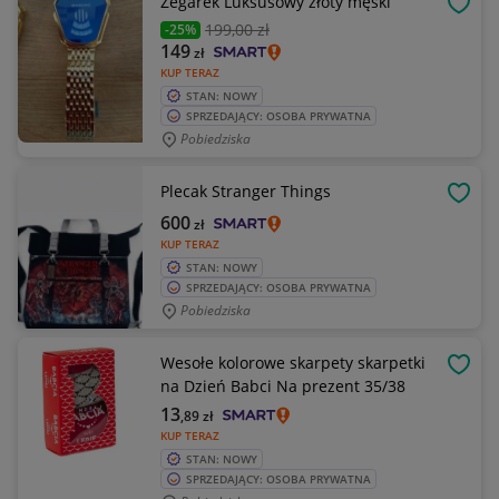
Zegarek Luksusowy złoty męski
OBSE
199
,00 zł
-25%
149
zł
KUP TERAZ
STAN: NOWY
SPRZEDAJĄCY: OSOBA PRYWATNA
Pobiedziska
Plecak Stranger Things
OBSE
600
zł
KUP TERAZ
STAN: NOWY
SPRZEDAJĄCY: OSOBA PRYWATNA
Pobiedziska
Wesołe kolorowe skarpety skarpetki
OBSE
na Dzień Babci Na prezent 35/38
13
,89
zł
KUP TERAZ
STAN: NOWY
SPRZEDAJĄCY: OSOBA PRYWATNA