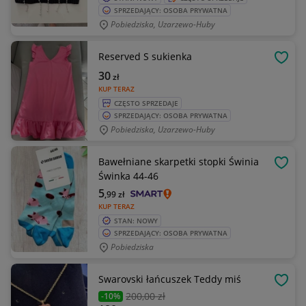
SPRZEDAJĄCY: OSOBA PRYWATNA
Pobiedziska, Uzarzewo-Huby
Reserved S sukienka
OBSE
30
zł
KUP TERAZ
CZĘSTO SPRZEDAJE
SPRZEDAJĄCY: OSOBA PRYWATNA
Pobiedziska, Uzarzewo-Huby
Bawełniane skarpetki stopki Świnia
OBSE
Świnka 44-46
5
,99
zł
KUP TERAZ
STAN: NOWY
SPRZEDAJĄCY: OSOBA PRYWATNA
Pobiedziska
Swarovski łańcuszek Teddy miś
OBSE
200
,00 zł
-10%