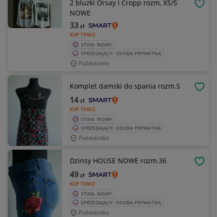
2 bluzki Orsay i Cropp rozm, XS/S
OBSE
NOWE
33
zł
KUP TERAZ
STAN: NOWY
SPRZEDAJĄCY: OSOBA PRYWATNA
Pobiedziska
Komplet damski do spania rozm.S
OBSE
14
zł
KUP TERAZ
STAN: NOWY
SPRZEDAJĄCY: OSOBA PRYWATNA
Pobiedziska
Dzinsy HOUSE NOWE rozm.36
OBSE
49
zł
KUP TERAZ
STAN: NOWY
SPRZEDAJĄCY: OSOBA PRYWATNA
Pobiedziska