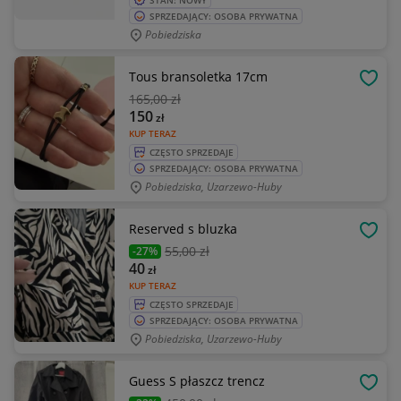
STAN: NOWY
SPRZEDAJĄCY: OSOBA PRYWATNA
Pobiedziska
Tous bransoletka 17cm
OBSE
165
,00 zł
150
zł
KUP TERAZ
CZĘSTO SPRZEDAJE
SPRZEDAJĄCY: OSOBA PRYWATNA
Pobiedziska, Uzarzewo-Huby
Reserved s bluzka
OBSE
55
,00 zł
-27%
40
zł
KUP TERAZ
CZĘSTO SPRZEDAJE
SPRZEDAJĄCY: OSOBA PRYWATNA
Pobiedziska, Uzarzewo-Huby
Guess S płaszcz trencz
OBSE