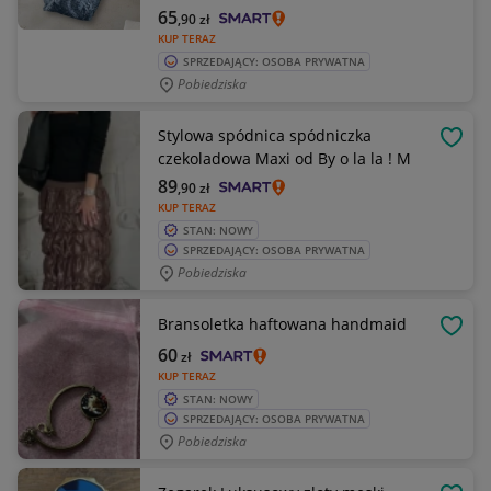
65
,90
zł
KUP TERAZ
SPRZEDAJĄCY: OSOBA PRYWATNA
Pobiedziska
Stylowa spódnica spódniczka
OBSE
czekoladowa Maxi od By o la la ! M
89
,90
zł
KUP TERAZ
STAN: NOWY
SPRZEDAJĄCY: OSOBA PRYWATNA
Pobiedziska
Bransoletka haftowana handmaid
OBSE
60
zł
KUP TERAZ
STAN: NOWY
SPRZEDAJĄCY: OSOBA PRYWATNA
Pobiedziska