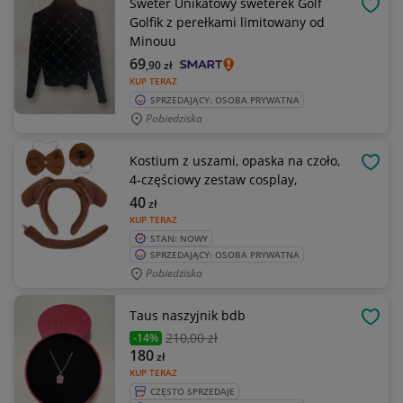
Sweter Unikatowy sweterek Golf
OBSE
Golfik z perełkami limitowany od
Minouu
69
,90
zł
KUP TERAZ
SPRZEDAJĄCY: OSOBA PRYWATNA
Pobiedziska
Kostium z uszami, opaska na czoło,
OBSE
4-częściowy zestaw cosplay,
40
zł
KUP TERAZ
STAN: NOWY
SPRZEDAJĄCY: OSOBA PRYWATNA
Pobiedziska
Taus naszyjnik bdb
OBSE
210
,00 zł
-14%
180
zł
KUP TERAZ
CZĘSTO SPRZEDAJE