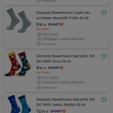
Pobiedziska
Skarpety Bawełniane Ciepłe bez
OBSE
uciskowe skarpetki frotte 43-46
9
,90
zł
KUP TERAZ
STAN: NOWY
SPRZEDAJĄCY: OSOBA PRYWATNA
Pobiedziska
Skarpety Bawełniane skarpetki NIE
OBSE
DO PARY Pizza 39-42
9
,90
zł
KUP TERAZ
STAN: NOWY
SPRZEDAJĄCY: OSOBA PRYWATNA
Pobiedziska
Skarpety Bawełniane skarpetki NIE
OBSE
DO PARY Lekarz Medyk 43-46
12
,90
zł