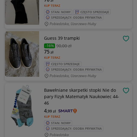
zł
KUP TERAZ
STAN: NOWY
CZĘSTO SPRZEDAJE
SPRZEDAJĄCY: OSOBA PRYWATNA
Pobiedziska, Uzarzewo-Huby
Guess 39 trampki
OBSE
90
,00 zł
-16%
75
zł
KUP TERAZ
CZĘSTO SPRZEDAJE
SPRZEDAJĄCY: OSOBA PRYWATNA
Pobiedziska, Uzarzewo-Huby
Bawełniane skarpetki stopki Nie do
OBSE
pary Fizyk Matematyk Naukowiec 44-
46
4
,99
zł
KUP TERAZ
STAN: NOWY
SPRZEDAJĄCY: OSOBA PRYWATNA
Pobiedziska