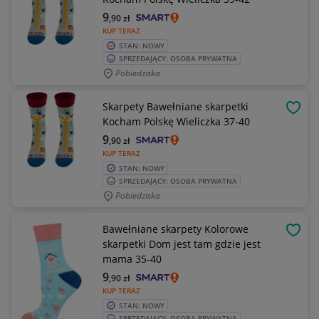
9
,90
zł
KUP TERAZ
STAN: NOWY
SPRZEDAJĄCY: OSOBA PRYWATNA
Pobiedziska
Skarpety Bawełniane skarpetki
OBSE
Kocham Polskę Wieliczka 37-40
9
,90
zł
KUP TERAZ
STAN: NOWY
SPRZEDAJĄCY: OSOBA PRYWATNA
Pobiedziska
Bawełniane skarpety Kolorowe
OBSE
skarpetki Dom jest tam gdzie jest
mama 35-40
9
,90
zł
KUP TERAZ
STAN: NOWY
SPRZEDAJĄCY: OSOBA PRYWATNA