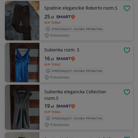
Spodnie eleganckie Roberto rozm.S
OBSE
25
zł
KUP TERAZ
SPRZEDAJĄCY: OSOBA PRYWATNA
Pobiedziska
Sukienka rozm. S
OBSE
16
zł
KUP TERAZ
SPRZEDAJĄCY: OSOBA PRYWATNA
Pobiedziska
Sukienka elegancka Collection
OBSE
rozm.S
19
zł
KUP TERAZ
SPRZEDAJĄCY: OSOBA PRYWATNA
Pobiedziska