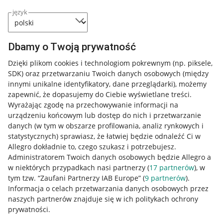
język
Dbamy o Twoją prywatność
Dzięki plikom cookies i technologiom pokrewnym
(np. piksele,
SDK)
oraz przetwarzaniu Twoich danych osobowych
(między
innymi unikalne identyfikatory, dane przeglądarki)
, możemy
zapewnić, że dopasujemy do Ciebie wyświetlane treści.
Wyrażając zgodę na przechowywanie informacji na
urządzeniu końcowym lub dostęp do nich i przetwarzanie
danych (w tym w obszarze profilowania, analiz rynkowych i
statystycznych) sprawiasz, że łatwiej będzie odnaleźć Ci w
Allegro dokładnie to, czego szukasz i potrzebujesz.
Administratorem Twoich danych osobowych będzie Allegro a
w niektórych przypadkach nasi partnerzy (
17
partnerów
), w
tym tzw. “Zaufani Partnerzy IAB Europe” (
9
partnerów
).
Przydatne informacje
Informacja o celach przetwarzania danych osobowych przez
naszych partnerów znajduje się w ich politykach ochrony
prywatności.
Jak to działa